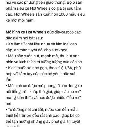
hỏi về các phương tiện giao thông. Bộ 5 sản
phẩm siêu xe Hot Wheels có giá trị sưu tầm
cao. Hot Wheels sản xuất hơn 1000 mẫu siêu
xe mới mỗi năm.
Mô hình xe Hot Wheels đúc die-cast
có các
đặc điểm nổi bật sau:
• Xe làm từ chất liệu nhựa và kim loại cao
cấp, an toàn tuyệt đối cho sức khỏe.
• Màu sắc cuốn hút, mạnh mẽ, thu hút ánh
nhìn và kích thích trí tưởng tượng của các bé.
• Kích thước xe nhỏ gọn, theo tỉ lệ 1/64, phù
hợp với tầm tay của các bé yêu hoặc sưu
tầm.
• Mô hình xe được mô phỏng từ các dòng xe
nổi tiếng trên khắp thế giới, giúp các bé mở
mang kiến thức và học được nhiều điều mới
mẻ.
• Từ đường nét chi tiết, nước sơn đến mẫu
thiết kế trên xe đều rất tinh xảo, giúp bé có
thể tận hưởng những giây phút giải trí tuyệt