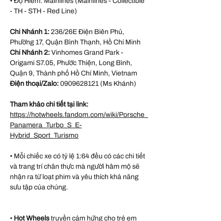
• Độ Hiếm: Mainlines (Mainlines - Collectible
- TH - STH - Red Line)
Chi Nhánh 1:
236/26E Điện Biên Phủ,
Phường 17, Quận Bình Thạnh, Hồ Chí Minh
Chi Nhánh 2:
Vinhomes Grand Park -
Origami S7.05, Phước Thiện, Long Bình,
Quận 9, Thành phố Hồ Chí Minh, Vietnam
Điện thoại/Zalo:
0909628121 (Ms Khánh)
Tham khảo chi tiết tại link:
https://hotwheels.fandom.com/wiki/Porsche_
Panamera_Turbo_S_E-
Hybrid_Sport_Turismo
• Mỗi chiếc xe có tỷ lệ 1:64 đều có các chi tiết
và trang trí chân thực mà người hâm mộ sẽ
nhận ra từ loạt phim và yêu thích khả năng
sưu tập của chúng.
•
Hot Wheels
truyền cảm hứng cho trẻ em