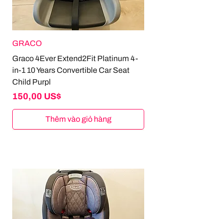
GRACO
Graco 4Ever Extend2Fit Platinum 4-
in-1 10 Years Convertible Car Seat
Child Purpl
Giá
150,00 US$
Thêm vào giỏ hàng