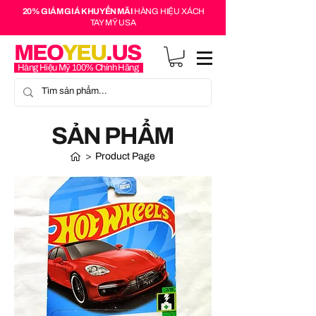
20% GIẢM GIÁ KHUYẾN MÃI
HÀNG HIỆU XÁCH
TAY MỸ USA
MEO
YEU
.US
Hàng Hiệu Mỹ 100% Chính Hãng
SẢN PHẨM
>
Product Page