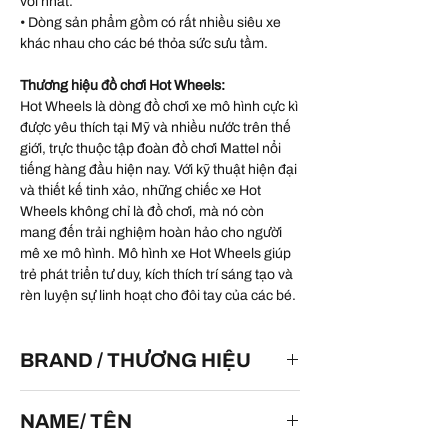
vời nhất.
• Dòng sản phẩm gồm có rất nhiều siêu xe
khác nhau cho các bé thỏa sức sưu tầm.
Thương hiệu đồ chơi Hot Wheels:
Hot Wheels là dòng đồ chơi xe mô hình cực kì
được yêu thích tại Mỹ và nhiều nước trên thế
giới, trực thuộc tập đoàn đồ chơi Mattel nổi
tiếng hàng đầu hiện nay. Với kỹ thuật hiện đại
và thiết kế tinh xảo, những chiếc xe Hot
Wheels không chỉ là đồ chơi, mà nó còn
mang đến trải nghiệm hoàn hảo cho người
mê xe mô hình. Mô hình xe Hot Wheels giúp
trẻ phát triển tư duy, kích thích trí sáng tạo và
rèn luyện sự linh hoạt cho đôi tay của các bé.
BRAND / THƯƠNG HIỆU
HOT WHEELS
NAME/ TÊN