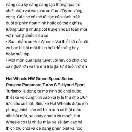
nâng cao kỹ năng sáng tạo thông qua trò
chơi nhập vai vào các xe đua, đẩy xe vòng
vòng. Các bé có thể tái tạo các cảnh rượt
đuổi từ phim hoạt hình hoặc có thể nghĩ ra
tưởng tượng những cốt truyện hoàn toàn mới
với những chiếc siêu xe
• Sản phẩm xe Hot Wheels Với thiết kế nổi bật
và bao bì bắt mắt thích hợp để trưng bày
hoặc sưu tập
• Một món quà tặng tuyệt vời hay đồ chơi cho
cả người lớn và trẻ em trái gái từ 3 tuổi trở lên
Hot Wheels HW Green Speed Series
Porsche Panamera Turbo S E-Hybrid Sport
Turismo
là dòng xe mô hình đồ chơi được
thiết kế vô cùng tinh xảo với tỷ lệ thu nhỏ 1/64
từ chiếc xe thật. Siêu xe Hot Wheels được mô
phỏng chính xác với hình ảnh xe thật màu
sắc bắt mắt, xe chạy nhanh và mượt, Hot
Wheels có rất nhiều mẫu xe sẽ làm các bé
thích thú chơi và dễ dàng phân biệt và học