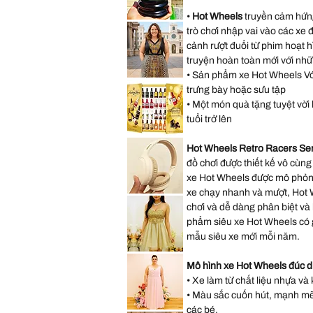
Lilo
&
•
Hot Wheels
truyền cảm hứng
Stitch
Saks
Hearts
trò chơi nhập vai vào các xe 
Fifth
Mini
Avenue
Backpack
cảnh rượt đuổi từ phim hoạt 
New
York
truyện hoàn toàn mới với nhữ
City
Musical
• Sản phẩm xe Hot Wheels Với 
Snow
Lane
Globe
Bryant
trưng bày hoặc sưu tập
Decoration
Sleeveless
Gift
• Một món quà tặng tuyệt vời h
Abstract
Present
Dress
tuổi trở lên
size
14
size
*New
L
Sealed*
Hot Wheels Retro Racers Ser
Anthon
Berg
đồ chơi được thiết kế vô cùng 
Dark
xe Hot Wheels được mô phỏng
Chocolate
Liqueur
xe chạy nhanh và mượt, Hot W
Liquor
Lenovo
2.2
TH30
chơi và dễ dàng phân biệt và
Lbs
Wireless
64
Bluetooth
phẩm siêu xe Hot Wheels có g
Bottles
Headphones
073026
with
mẫu siêu xe mới mỗi năm.
Headwear
Earmuffs
Speechless
Games
Sleeveless
Mô hình xe Hot Wheels đúc d
w
Gold
Mic
Sparkly
• Xe làm từ chất liệu nhựa và 
Sequin
Prom
• Màu sắc cuốn hút, mạnh mẽ, 
Party
Dress
các bé.
Hayley