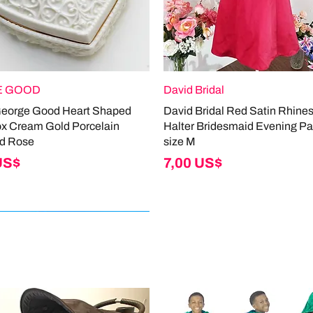
 GOOD
David Bridal
George Good Heart Shaped
David Bridal Red Satin Rhine
ox Cream Gold Porcelain
Halter Bridesmaid Evening Pa
d Rose
size M
Giá
US$
7,00 US$