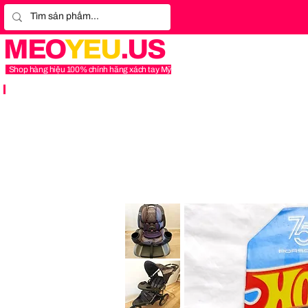
MEO
YEU
.US
Shop hàng hiệu 100% chính hãng xách tay Mỹ
Graco
4Ever
Extend2Fit
Platinum
4-
in-
1