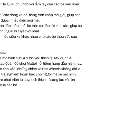
 tỉ lệ 1/64, phù hợp với tầm tay của các bé yêu hoặc
 các dòng xe nổi tiếng trên khắp thế giới, giúp các
 được nhiều điều mới mẻ.
sơn đến mẫu thiết kế trên xe đều rất tinh xảo, giúp bé
út giải trí tuyệt vời nhất.
nhiều siêu xe khác nhau cho các bé thỏa sức sưu
els:
 mô hình cực kì được yêu thích tại Mỹ và nhiều
 tập đoàn đồ chơi Mattel nổi tiếng hàng đầu hiện nay.
 kế tinh xảo, những chiếc xe Hot Wheels không chỉ là
 trải nghiệm hoàn hảo cho người mê xe mô hình.
 phát triển tư duy, kích thích trí sáng tạo và rèn
 của các bé.