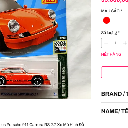
MÀU SẮC
*
Số lượng
*
HẾT HÀNG
BRAND /
HOT WHEELS
NAME/ T
Porsche 911 Ca
ies Porsche 911 Carrera RS 2.7 Xe Mô Hình Đồ