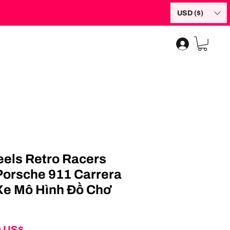
USD ($)
els Retro Racers
Porsche 911 Carrera
Xe Mô Hình Đồ Chơ
4
Giá
0 US$