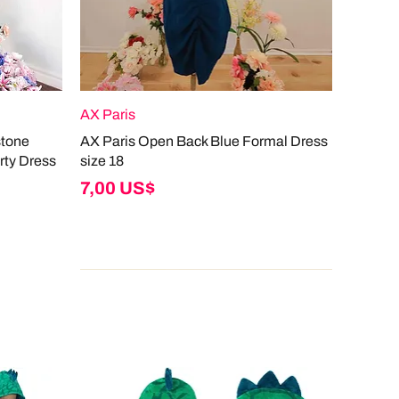
AX Paris
stone
AX Paris Open Back Blue Formal Dress
rty Dress
size 18
Giá
7,00 US$