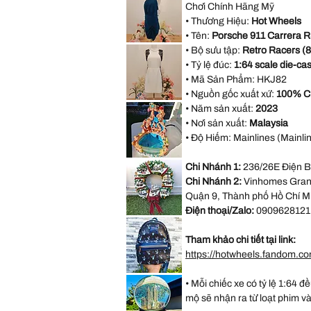
Red
Chơi Chính Hãng Mỹ
Embossed
Satin
Rose
Rhinestone
• Thương Hiệu:
Hot Wheels
Halter
Bridesmaid
• Tên:
Porsche 911 Carrera R
Evening
AX
Party
• Bộ sưu tập:
Retro Racers (8
Paris
Dress
Open
• Tỷ lệ đúc:
1:64 scale die-cas
size
Back
M
Blue
• Mã Sản Phẩm:
HKJ82
Formal
Dress
• Nguồn gốc xuất xứ:
100% C
size
Forever
18
• Năm sản xuất:
2023
21
White
• Nơi sản xuất:
Malaysia
Sleeveless
Black
• Độ Hiếm: Mainlines (Mainlin
Lace
Casual
Dress
VINTAGE
Size
Chi Nhánh 1:
236/26E Điện B
DISNEY
M
FOUNTAIN
Chi Nhánh 2:
Vinhomes Grand
WORK
GREAT
Quận 9, Thành phố Hồ Chí M
Little
Mermaid
Điện thoại/Zalo:
0909628121
Under
*LIMITED*
The
Light
Sea
Up
Ariel
Tham khảo chi tiết tại link:
Thomas
Sebastian
Kinkade
https://hotwheels.fandom.c
Hamilton
Collection
Christmas
*LIMITED
Village
• Mỗi chiếc xe có tỷ lệ 1:64 đ
EDITION*
Wreath
Disney
mộ sẽ nhận ra từ loạt phim v
Loungefly
Exclusive