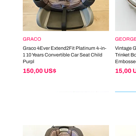
GRACO
GEORGE
Graco 4Ever Extend2Fit Platinum 4-in-
Vintage 
1 10 Years Convertible Car Seat Child
Trinket B
Purpl
Embosse
Giá
Giá
150,00 US$
15,00 