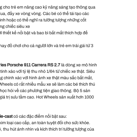
 cho trẻ em nâng cao kỹ năng sáng tạo thông qua
đua, đẩy xe vòng vòng. Các bé có thể tái tạo các
hình hoặc có thể nghĩ ra tưởng tượng những cốt
ng chiếc siêu xe
thiết kế nổi bật và bao bì bắt mắt thích hợp để
ay đồ chơi cho cả người lớn và trẻ em trái gái từ 3
ies Porsche 911 Carrera RS 2.7
là dòng xe mô hình
tinh xảo với tỷ lệ thu nhỏ 1/64 từ chiếc xe thật. Siêu
 chính xác với hình ảnh xe thật màu sắc bắt mắt,
heels có rất nhiều mẫu xe sẽ làm các bé thích thú
 học hỏi về các phương tiện giao thông. Bộ 5 sản
iá trị sưu tầm cao. Hot Wheels sản xuất hơn 1000
ie-cast
có các đặc điểm nổi bật sau:
kim loại cao cấp, an toàn tuyệt đối cho sức khỏe.
thu hút ánh nhìn và kích thích trí tưởng tượng của