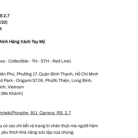
S 2.7
/10)
t
hính Hãng Xách Tay Mỹ
es - Collectible - TH - STH - Red Line)
iên Phủ, Phường 17, Quận Bình Thạnh, Hồ Chí Minh
 Park - Origami S7.05, Phước Thiện, Long Bình,
inh, Vietnam
 (Ms Khánh)
om/wiki/Porsche_911_Carrera_RS_2.7
ều có các chi tiết và trang trí chân thực mà người hâm
à yêu thích khả năng sưu tập của chúng.