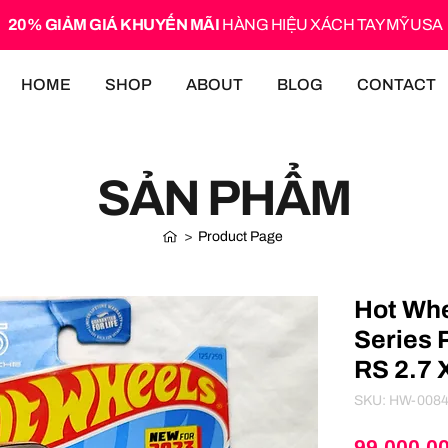
20% GIẢM GIÁ KHUYẾN MÃI
HÀNG HIỆU XÁCH TAY MỸ USA
HOME
SHOP
ABOUT
BLOG
CONTACT
SẢN PHẨM
>
Product Page
Hot Whe
Series 
RS 2.7 
SKU: HW-008
99.000,0