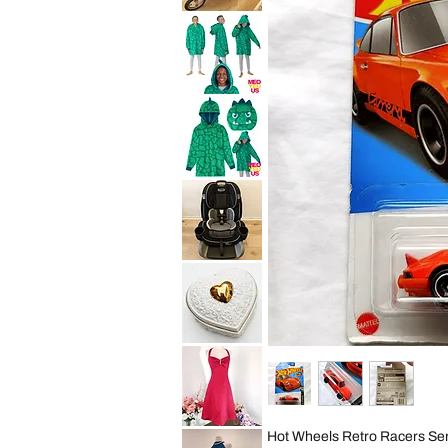
10
Baby
Years
Trend
Convertible
Expedition
Car
Jogger
Seat
Travel
Child
System
Purpl
Stroller
All
Saint
Terrain
Eve
Jogging
Youth
Foldable
2in1
Sleep
Hoodie
Wearable
Blanket
Saint
Cozy
Eve
Pillow
Youth
Green
2in1
Dino
Sleep
Kid
Hoodie
S
Wearable
Blanket
Graco
Cozy
4Ever
Pillow
Extend2Fit
Green
4-
Dino
in-
Kid
1
ML
10
Years
Vintage
Convertible
George
Car
Good
Seat
Heart
Child
Shaped
Black
Trinket
Box
Cream
David
Hot Wheels Retro Racers Ser
Gold
Bridal
Porcelain