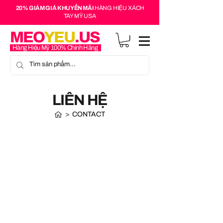
20% GIẢM GIÁ KHUYẾN MÃI
HÀNG HIỆU XÁCH
TAY MỸ USA
MEO
YEU
.US
Hàng Hiệu Mỹ 100% Chính Hãng
LIÊN HỆ
>
CONTACT