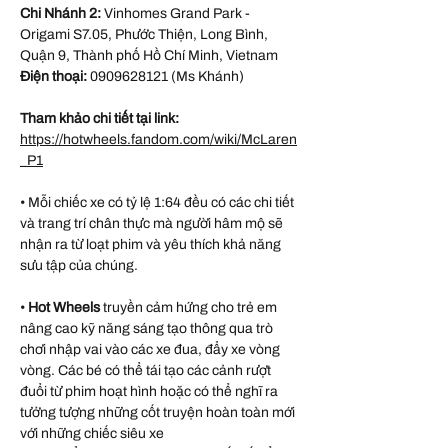
Chi Nhánh 2:
Vinhomes Grand Park -
Origami S7.05, Phước Thiện, Long Bình,
Quận 9, Thành phố Hồ Chí Minh, Vietnam
Điện thoại:
0909628121 (Ms Khánh)
Tham khảo chi tiết tại link:
https://hotwheels.fandom.com/wiki/McLaren
_P1
• Mỗi chiếc xe có tỷ lệ 1:64 đều có các chi tiết
và trang trí chân thực mà người hâm mộ sẽ
nhận ra từ loạt phim và yêu thích khả năng
sưu tập của chúng.
•
Hot Wheels
truyền cảm hứng cho trẻ em
nâng cao kỹ năng sáng tạo thông qua trò
chơi nhập vai vào các xe đua, đẩy xe vòng
vòng. Các bé có thể tái tạo các cảnh rượt
đuổi từ phim hoạt hình hoặc có thể nghĩ ra
tưởng tượng những cốt truyện hoàn toàn mới
với những chiếc siêu xe