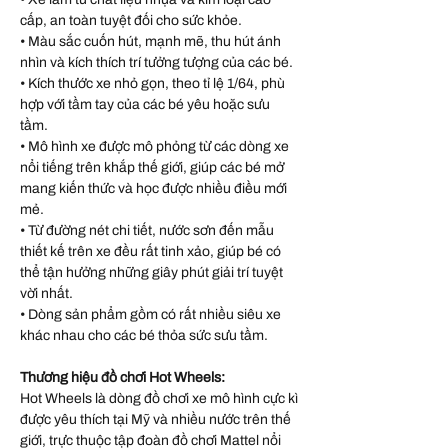
cấp, an toàn tuyệt đối cho sức khỏe.
• Màu sắc cuốn hút, mạnh mẽ, thu hút ánh
nhìn và kích thích trí tưởng tượng của các bé.
• Kích thước xe nhỏ gọn, theo tỉ lệ 1/64, phù
hợp với tầm tay của các bé yêu hoặc sưu
tầm.
• Mô hình xe được mô phỏng từ các dòng xe
nổi tiếng trên khắp thế giới, giúp các bé mở
mang kiến thức và học được nhiều điều mới
mẻ.
• Từ đường nét chi tiết, nước sơn đến mẫu
thiết kế trên xe đều rất tinh xảo, giúp bé có
thể tận hưởng những giây phút giải trí tuyệt
vời nhất.
• Dòng sản phẩm gồm có rất nhiều siêu xe
khác nhau cho các bé thỏa sức sưu tầm.
Thương hiệu đồ chơi Hot Wheels:
Hot Wheels là dòng đồ chơi xe mô hình cực kì
được yêu thích tại Mỹ và nhiều nước trên thế
giới, trực thuộc tập đoàn đồ chơi Mattel nổi