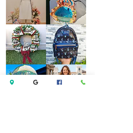
Halter
Formal
Bridesmaid
Dress
Evening
size
Party
18
Dress
size
M
Forever
VINTAGE
21
DISNEY
White
FOUNTAIN
Sleeveless
WORK
Black
GREAT
Lace
Little
Casual
Mermaid
Dress
Under
Size
The
M
Sea
Ariel
Sebastian
*LIMITED*
*LIMITED
Light
EDITION*
Up
Disney
Thomas
Loungefly
Kinkade
Exclusive
Hamilton
Lilo
Collection
&
Christmas
Stitch
Village
Hearts
Wreath
Mini
Backpack
Saks
Lane
Fifth
Bryant
Avenue
Sleeveless
New
Abstract
York
Dress
City
size
Musical
14
Snow
size
Globe
L