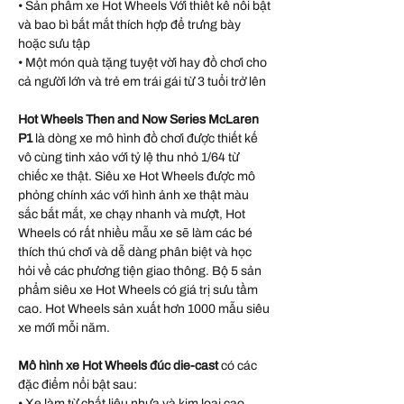
• Sản phẩm xe Hot Wheels Với thiết kế nổi bật
và bao bì bắt mắt thích hợp để trưng bày
hoặc sưu tập
• Một món quà tặng tuyệt vời hay đồ chơi cho
cả người lớn và trẻ em trái gái từ 3 tuổi trở lên
Hot Wheels Then and Now Series McLaren
P1
là dòng xe mô hình đồ chơi được thiết kế
vô cùng tinh xảo với tỷ lệ thu nhỏ 1/64 từ
chiếc xe thật. Siêu xe Hot Wheels được mô
phỏng chính xác với hình ảnh xe thật màu
sắc bắt mắt, xe chạy nhanh và mượt, Hot
Wheels có rất nhiều mẫu xe sẽ làm các bé
thích thú chơi và dễ dàng phân biệt và học
hỏi về các phương tiện giao thông. Bộ 5 sản
phẩm siêu xe Hot Wheels có giá trị sưu tầm
cao. Hot Wheels sản xuất hơn 1000 mẫu siêu
xe mới mỗi năm.
Mô hình xe Hot Wheels đúc die-cast
có các
đặc điểm nổi bật sau:
• Xe làm từ chất liệu nhựa và kim loại cao