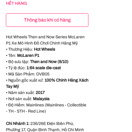
HẾT HÀNG
Thông báo khi có hàng
Hot Wheels Then and Now Series McLaren
P1 Xe Mô Hình Đồ Chơi Chính Hãng Mỹ
• Thương Hiệu:
Hot Wheels
• Tên:
McLaren P1
• Bộ sưu tập:
Then and Now (8/10)
• Tỷ lệ đúc:
1:64 scale die-cast
• Mã Sản Phẩm:
DVB05
• Nguồn gốc xuất xứ:
100% Chính Hãng Xách
Tay Mỹ
• Năm sản xuất:
2017
• Nơi sản xuất:
Malaysia
• Độ Hiếm: Mainlines (Mainlines - Collectible
- TH - STH - Red Line)
Chi Nhánh 1:
236/26E Điện Biên Phủ,
Phường 17, Quận Bình Thạnh, Hồ Chí Minh