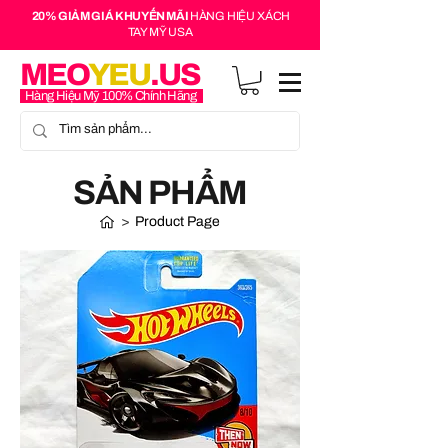
20% GIẢM GIÁ KHUYẾN MÃI
HÀNG HIỆU XÁCH
TAY MỸ USA
MEO
YEU
.US
Hàng Hiệu Mỹ 100% Chính Hãng
SẢN PHẨM
>
Product Page