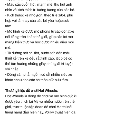
• Màu sắc cuốn hút, mạnh mẽ, thu hút ánh
nhìn và kích thích trí tưởng tượng của các bé.
• Kích thước xe nhỏ gọn, theo tỉ lệ 1/64, phù
hợp với tầm tay của các bé yêu hoặc sưu
tầm.
• Mô hình xe được mô phỏng từ các dòng xe
nổi tiếng trên khắp thế giới, giúp các bé mở
mang kiến thức và học được nhiều điều mới
mẻ.
• Từ đường nét chi tiết, nước sơn đến mẫu
thiết kế trên xe đều rất tinh xảo, giúp bé có
thể tận hưởng những giây phút giải trí tuyệt
vời nhất.
• Dòng sản phẩm gồm có rất nhiều siêu xe
khác nhau cho các bé thỏa sức sưu tầm.
Thương hiệu đồ chơi Hot Wheels:
Hot Wheels là dòng đồ chơi xe mô hình cực kì
được yêu thích tại Mỹ và nhiều nước trên thế
giới, trực thuộc tập đoàn đồ chơi Mattel nổi
tiếng hàng đầu hiện nay. Với kỹ thuật hiện đại