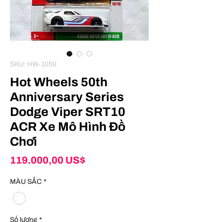
SKU: HW-1059
Hot Wheels 50th
Anniversary Series
Dodge Viper SRT10
ACR Xe Mô Hình Đồ
Chơi
Giá
119.000,00 US$
MÀU SẮC
*
Số lượng
*