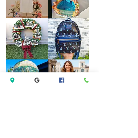
Evening
size
Party
18
Dress
size
M
Forever
VINTAGE
21
DISNEY
White
FOUNTAIN
Sleeveless
WORK
Black
GREAT
Lace
Little
Casual
Mermaid
Dress
Under
Size
The
M
Sea
Ariel
Sebastian
*LIMITED*
*LIMITED
Light
EDITION*
Up
Disney
Thomas
Loungefly
Kinkade
Exclusive
Hamilton
Lilo
Collection
&
Christmas
Stitch
Village
Hearts
Wreath
Mini
Backpack
Saks
Lane
Fifth
Bryant
Avenue
Sleeveless
New
Abstract
York
Dress
City
size
Musical
14
Snow
size
Globe
L
Decoration
Gift