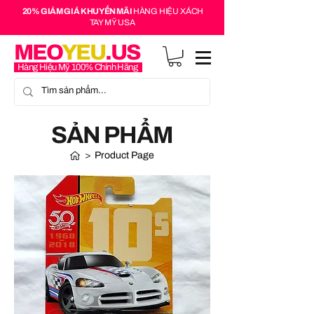
20% GIẢM GIÁ KHUYẾN MÃI
HÀNG HIỆU XÁCH
TAY MỸ USA
MEO
YEU
.US
Hàng Hiệu Mỹ 100% Chính Hãng
SẢN PHẨM
>
Product Page