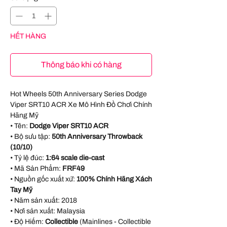
HẾT HÀNG
Thông báo khi có hàng
Hot Wheels 50th Anniversary Series Dodge
Viper SRT10 ACR Xe Mô Hình Đồ Chơi Chính
Hãng Mỹ
• Tên:
Dodge Viper SRT10 ACR
• Bộ sưu tập:
50th Anniversary Throwback
(10/10)
• Tỷ lệ đúc:
1:64 scale die-cast
• Mã Sản Phẩm:
FRF49
• Nguồn gốc xuất xứ:
100% Chính Hãng Xách
Tay Mỹ
• Năm sản xuất:
2018
• Nơi sản xuất:
Malaysia
• Độ Hiếm:
Collectible
(Mainlines - Collectible