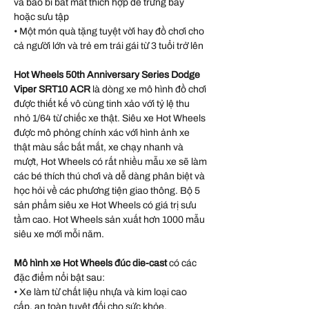
và bao bì bắt mắt thích hợp để trưng bày
hoặc sưu tập
• Một món quà tặng tuyệt vời hay đồ chơi cho
cả người lớn và trẻ em trái gái từ 3 tuổi trở lên
Hot Wheels 50th Anniversary Series Dodge
Viper SRT10 ACR
là dòng xe mô hình đồ chơi
được thiết kế vô cùng tinh xảo với tỷ lệ thu
nhỏ 1/64 từ chiếc xe thật. Siêu xe Hot Wheels
được mô phỏng chính xác với hình ảnh xe
thật màu sắc bắt mắt, xe chạy nhanh và
mượt, Hot Wheels có rất nhiều mẫu xe sẽ làm
các bé thích thú chơi và dễ dàng phân biệt và
học hỏi về các phương tiện giao thông. Bộ 5
sản phẩm siêu xe Hot Wheels có giá trị sưu
tầm cao. Hot Wheels sản xuất hơn 1000 mẫu
siêu xe mới mỗi năm.
Mô hình xe Hot Wheels đúc die-cast
có các
đặc điểm nổi bật sau:
• Xe làm từ chất liệu nhựa và kim loại cao
cấp, an toàn tuyệt đối cho sức khỏe.