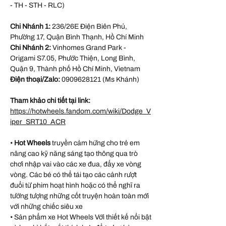
- TH - STH - RLC)
Chi Nhánh 1:
236/26E Điện Biên Phủ,
Phường 17, Quận Bình Thạnh, Hồ Chí Minh
Chi Nhánh 2:
Vinhomes Grand Park -
Origami S7.05, Phước Thiện, Long Bình,
Quận 9, Thành phố Hồ Chí Minh, Vietnam
Điện thoại/Zalo:
0909628121 (Ms Khánh)
Tham khảo chi tiết tại link:
https://hotwheels.fandom.com/wiki/Dodge_V
iper_SRT10_ACR
•
Hot Wheels
truyền cảm hứng cho trẻ em
nâng cao kỹ năng sáng tạo thông qua trò
chơi nhập vai vào các xe đua, đẩy xe vòng
vòng. Các bé có thể tái tạo các cảnh rượt
đuổi từ phim hoạt hình hoặc có thể nghĩ ra
tưởng tượng những cốt truyện hoàn toàn mới
với những chiếc siêu xe
• Sản phẩm xe Hot Wheels Với thiết kế nổi bật