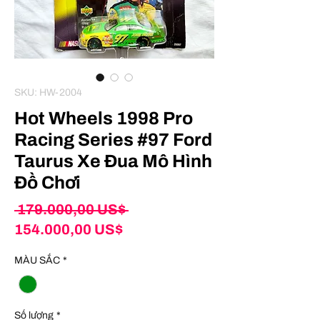
SKU: HW-2004
Hot Wheels 1998 Pro
Racing Series #97 Ford
Taurus Xe Đua Mô Hình
Đồ Chơi
Giá
 179.000,00 US$ 
Giá
thông
154.000,00 US$
bán
thường
MÀU SẮC
*
rẻ
Số lượng
*