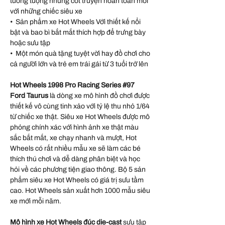
tưởng tượng những cốt truyện hoàn toàn mới
với những chiếc siêu xe
• Sản phẩm xe Hot Wheels Với thiết kế nổi
bật và bao bì bắt mắt thích hợp để trưng bày
hoặc sưu tập
• Một món quà tặng tuyệt vời hay đồ chơi cho
cả người lớn và trẻ em trái gái từ 3 tuổi trở lên
Hot Wheels 1998 Pro Racing Series #97
Ford Taurus
là dòng xe mô hình đồ chơi được
thiết kế vô cùng tinh xảo với tỷ lệ thu nhỏ 1/64
từ chiếc xe thật. Siêu xe Hot Wheels được mô
phỏng chính xác với hình ảnh xe thật màu
sắc bắt mắt, xe chạy nhanh và mượt, Hot
Wheels có rất nhiều mẫu xe sẽ làm các bé
thích thú chơi và dễ dàng phân biệt và học
hỏi về các phương tiện giao thông. Bộ 5 sản
phẩm siêu xe Hot Wheels có giá trị sưu tầm
cao. Hot Wheels sản xuất hơn 1000 mẫu siêu
xe mới mỗi năm.
Mô hình xe Hot Wheels đúc die-cast
sưu tập