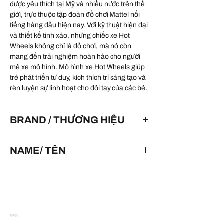
được yêu thích tại Mỹ và nhiều nước trên thế
giới, trực thuộc tập đoàn đồ chơi Mattel nổi
tiếng hàng đầu hiện nay. Với kỹ thuật hiện đại
và thiết kế tinh xảo, những chiếc xe Hot
Wheels không chỉ là đồ chơi, mà nó còn
mang đến trải nghiệm hoàn hảo cho người
mê xe mô hình. Mô hình xe Hot Wheels giúp
trẻ phát triển tư duy, kích thích trí sáng tạo và
rèn luyện sự linh hoạt cho đôi tay của các bé.
BRAND / THƯƠNG HIỆU
HOT WHEELS
NAME/ TÊN
#97 Ford Taurus
SEO