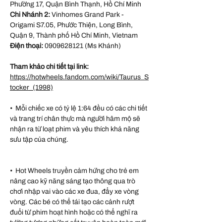
Phường 17, Quận Bình Thạnh, Hồ Chí Minh
Chi Nhánh 2:
Vinhomes Grand Park -
Origami S7.05, Phước Thiện, Long Bình,
Quận 9, Thành phố Hồ Chí Minh, Vietnam
Điện thoại:
0909628121 (Ms Khánh)
Tham khảo chi tiết tại link:
https://hotwheels.fandom.com/wiki/Taurus_S
tocker_(1998)
• Mỗi chiếc xe có tỷ lệ 1:64 đều có các chi tiết
và trang trí chân thực mà người hâm mộ sẽ
nhận ra từ loạt phim và yêu thích khả năng
sưu tập của chúng.
• Hot Wheels truyền cảm hứng cho trẻ em
nâng cao kỹ năng sáng tạo thông qua trò
chơi nhập vai vào các xe đua, đẩy xe vòng
vòng. Các bé có thể tái tạo các cảnh rượt
đuổi từ phim hoạt hình hoặc có thể nghĩ ra