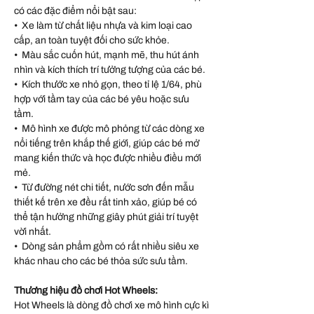
có các đặc điểm nổi bật sau:
• Xe làm từ chất liệu nhựa và kim loại cao
cấp, an toàn tuyệt đối cho sức khỏe.
• Màu sắc cuốn hút, mạnh mẽ, thu hút ánh
nhìn và kích thích trí tưởng tượng của các bé.
• Kích thước xe nhỏ gọn, theo tỉ lệ 1/64, phù
hợp với tầm tay của các bé yêu hoặc sưu
tầm.
• Mô hình xe được mô phỏng từ các dòng xe
nổi tiếng trên khắp thế giới, giúp các bé mở
mang kiến thức và học được nhiều điều mới
mẻ.
• Từ đường nét chi tiết, nước sơn đến mẫu
thiết kế trên xe đều rất tinh xảo, giúp bé có
thể tận hưởng những giây phút giải trí tuyệt
vời nhất.
• Dòng sản phẩm gồm có rất nhiều siêu xe
khác nhau cho các bé thỏa sức sưu tầm.
Thương hiệu đồ chơi Hot Wheels:
Hot Wheels là dòng đồ chơi xe mô hình cực kì