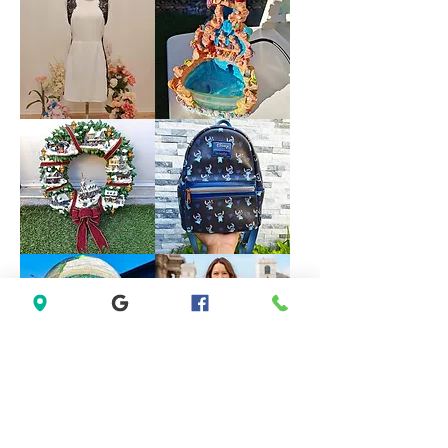
Red
Open
Satin
Back
Rhinestone
Blue
Halter
Formal
Bridesmaid
Dress
Evening
size
Party
18
Dress
size
M
Forever
VINTAGE
21
DISNEY
White
FOUNTAIN
Sleeveless
WORK
Black
GREAT
Lace
Little
Casual
Mermaid
Dress
Under
Size
The
M
Sea
Ariel
Sebastian
*LIMITED*
*LIMITED
Light
EDITION*
Up
Disney
Thomas
Loungefly
Kinkade
Exclusive
Hamilton
Lilo
Collection
&
Christmas
Stitch
Village
Hearts
Wreath
Mini
Backpack
Saks
Lane
Fifth
Bryant
Avenue
Sleeveless
New
Abstract
York
Dress