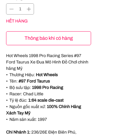
HẾT HÀNG
Thông báo khi có hàng
Hot Wheels 1998 Pro Racing Series #97
Ford Taurus Xe Đua Mô Hình Đồ Chơi chính
hãng Mỹ
• Thương Hiệu:
Hot Wheels
• Tên:
#97 Ford Taurus
• Bộ sưu tập:
1998 Pro Racing
• Racer:
Chad Little
• Tỷ lệ đúc:
1:64 scale die-cast
• Nguồn gốc xuất xứ:
100% Chính Hãng
Xách Tay Mỹ
• Năm sản xuất:
1997
Chi Nhánh 1:
236/26E Điện Biên Phủ,