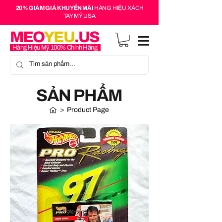
20% GIẢM GIÁ KHUYẾN MÃI
HÀNG HIỆU XÁCH
TAY MỸ USA
MEO
YEU
.US
Hàng Hiệu Mỹ 100% Chính Hãng
SẢN PHẨM
>
Product Page