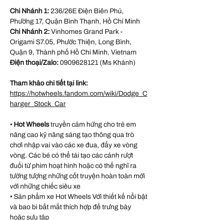
Chi Nhánh 1:
236/26E Điện Biên Phủ,
Phường 17, Quận Bình Thạnh, Hồ Chí Minh
Chi Nhánh 2:
Vinhomes Grand Park -
Origami S7.05, Phước Thiện, Long Bình,
Quận 9, Thành phố Hồ Chí Minh, Vietnam
Điện thoại/Zalo:
0909628121 (Ms Khánh)
Tham khảo chi tiết tại link:
https://hotwheels.fandom.com/wiki/Dodge_C
harger_Stock_Car
•
Hot Wheels
truyền cảm hứng cho trẻ em
nâng cao kỹ năng sáng tạo thông qua trò
chơi nhập vai vào các xe đua, đẩy xe vòng
vòng. Các bé có thể tái tạo các cảnh rượt
đuổi từ phim hoạt hình hoặc có thể nghĩ ra
tưởng tượng những cốt truyện hoàn toàn mới
với những chiếc siêu xe
• Sản phẩm xe Hot Wheels Với thiết kế nổi bật
và bao bì bắt mắt thích hợp để trưng bày
hoặc sưu tập