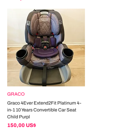
GRACO
Graco 4Ever Extend2Fit Platinum 4-
in-1 10 Years Convertible Car Seat
Child Purpl
Giá
150,00 US$