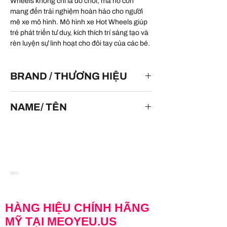
Wheels không chỉ là đồ chơi, mà nó còn
mang đến trải nghiệm hoàn hảo cho người
mê xe mô hình. Mô hình xe Hot Wheels giúp
trẻ phát triển tư duy, kích thích trí sáng tạo và
rèn luyện sự linh hoạt cho đôi tay của các bé.
BRAND / THƯƠNG HIỆU
HOT WHEELS
NAME/ TÊN
Dodge Charger Stock Car
SEO
HÀNG HIỆU CHÍNH HÃNG
MỸ TẠI MEOYEU.US