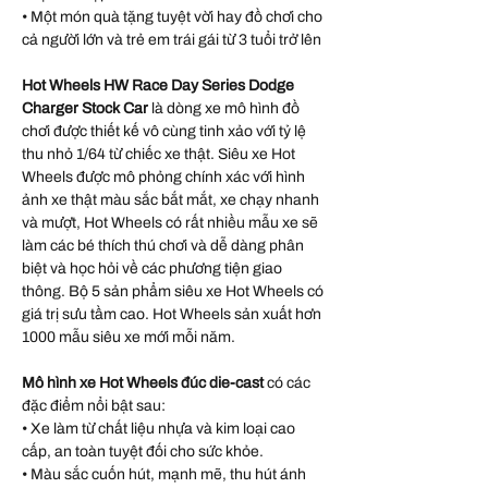
• Một món quà tặng tuyệt vời hay đồ chơi cho
cả người lớn và trẻ em trái gái từ 3 tuổi trở lên
Hot Wheels HW Race Day Series Dodge
Charger Stock Car
là dòng xe mô hình đồ
chơi được thiết kế vô cùng tinh xảo với tỷ lệ
thu nhỏ 1/64 từ chiếc xe thật. Siêu xe Hot
Wheels được mô phỏng chính xác với hình
ảnh xe thật màu sắc bắt mắt, xe chạy nhanh
và mượt, Hot Wheels có rất nhiều mẫu xe sẽ
làm các bé thích thú chơi và dễ dàng phân
biệt và học hỏi về các phương tiện giao
thông. Bộ 5 sản phẩm siêu xe Hot Wheels có
giá trị sưu tầm cao. Hot Wheels sản xuất hơn
1000 mẫu siêu xe mới mỗi năm.
Mô hình xe Hot Wheels đúc die-cast
có các
đặc điểm nổi bật sau:
• Xe làm từ chất liệu nhựa và kim loại cao
cấp, an toàn tuyệt đối cho sức khỏe.
• Màu sắc cuốn hút, mạnh mẽ, thu hút ánh