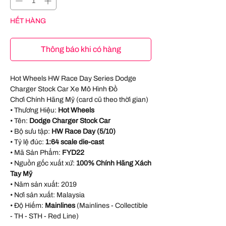
HẾT HÀNG
Thông báo khi có hàng
Hot Wheels HW Race Day Series Dodge
Charger Stock Car Xe Mô Hình Đồ
Chơi Chính Hãng Mỹ (card cũ theo thời gian)
• Thương Hiệu:
Hot Wheels
• Tên:
Dodge Charger Stock Car
• Bộ sưu tập:
HW Race Day (5/10)
• Tỷ lệ đúc:
1:64 scale die-cast
• Mã Sản Phẩm:
FYD22
• Nguồn gốc xuất xứ:
100% Chính Hãng Xách
Tay Mỹ
• Năm sản xuất:
2019
• Nơi sản xuất:
Malaysia
• Độ Hiếm:
Mainlines
(Mainlines - Collectible
- TH - STH - Red Line)