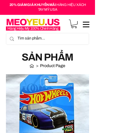
20% GIẢM GIÁ KHUYẾN MÃI
HÀNG HIỆU XÁCH
TAY MỸ USA
MEO
YEU
.US
Hàng Hiệu Mỹ 100% Chính Hãng
SẢN PHẨM
>
Product Page