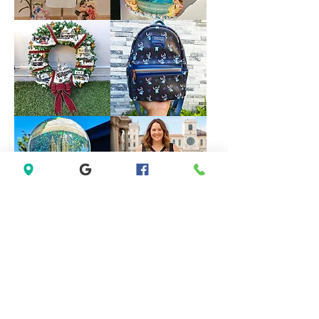
size
M
Forever
VINTAGE
21
DISNEY
White
FOUNTAIN
Sleeveless
WORK
Black
GREAT
Lace
Little
Casual
Mermaid
Dress
Under
Size
The
M
Sea
Ariel
Sebastian
*LIMITED*
*LIMITED
Light
EDITION*
Up
Disney
Thomas
Loungefly
Kinkade
Exclusive
Hamilton
Lilo
Collection
&
Christmas
Stitch
Village
Hearts
Wreath
Mini
Backpack
Saks
Lane
Fifth
Bryant
Avenue
Sleeveless
New
Abstract
York
Dress
City
size
Musical
14
Snow
size
Globe
L
Decoration
Gift
Present
*New
Lenovo