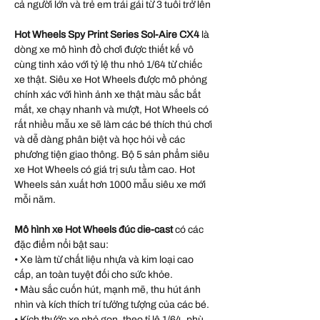
cả người lớn và trẻ em trái gái từ 3 tuổi trở lên
Hot Wheels Spy Print Series Sol-Aire CX4
là
dòng xe mô hình đồ chơi được thiết kế vô
cùng tinh xảo với tỷ lệ thu nhỏ 1/64 từ chiếc
xe thật. Siêu xe Hot Wheels được mô phỏng
chính xác với hình ảnh xe thật màu sắc bắt
mắt, xe chạy nhanh và mượt, Hot Wheels có
rất nhiều mẫu xe sẽ làm các bé thích thú chơi
và dễ dàng phân biệt và học hỏi về các
phương tiện giao thông. Bộ 5 sản phẩm siêu
xe Hot Wheels có giá trị sưu tầm cao. Hot
Wheels sản xuất hơn 1000 mẫu siêu xe mới
mỗi năm.
Mô hình xe Hot Wheels đúc die-cast
có các
đặc điểm nổi bật sau:
• Xe làm từ chất liệu nhựa và kim loại cao
cấp, an toàn tuyệt đối cho sức khỏe.
• Màu sắc cuốn hút, mạnh mẽ, thu hút ánh
nhìn và kích thích trí tưởng tượng của các bé.
• Kích thước xe nhỏ gọn, theo tỉ lệ 1/64, phù