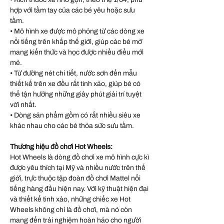
hợp với tầm tay của các bé yêu hoặc sưu
tầm.
• Mô hình xe được mô phỏng từ các dòng xe
nổi tiếng trên khắp thế giới, giúp các bé mở
mang kiến thức và học được nhiều điều mới
mẻ.
• Từ đường nét chi tiết, nước sơn đến mẫu
thiết kế trên xe đều rất tinh xảo, giúp bé có
thể tận hưởng những giây phút giải trí tuyệt
vời nhất.
• Dòng sản phẩm gồm có rất nhiều siêu xe
khác nhau cho các bé thỏa sức sưu tầm.
Thương hiệu đồ chơi Hot Wheels:
Hot Wheels là dòng đồ chơi xe mô hình cực kì
được yêu thích tại Mỹ và nhiều nước trên thế
giới, trực thuộc tập đoàn đồ chơi Mattel nổi
tiếng hàng đầu hiện nay. Với kỹ thuật hiện đại
và thiết kế tinh xảo, những chiếc xe Hot
Wheels không chỉ là đồ chơi, mà nó còn
mang đến trải nghiệm hoàn hảo cho người