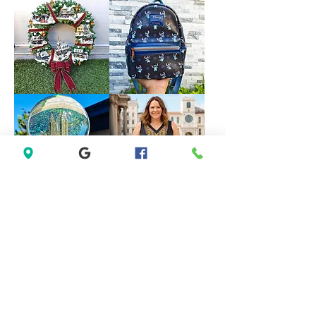
Forever
VINTAGE
21
DISNEY
White
FOUNTAIN
Sleeveless
WORK
Black
GREAT
Lace
Little
Casual
Mermaid
Dress
Under
Size
The
M
Sea
Ariel
Sebastian
*LIMITED*
*LIMITED
Light
EDITION*
Up
Disney
Thomas
Loungefly
Kinkade
Exclusive
Hamilton
Lilo
Collection
&
Christmas
Stitch
Village
Hearts
Wreath
Mini
Backpack
Saks
Lane
Fifth
Bryant
Avenue
Sleeveless
New
Abstract
York
Dress
City
size
Musical
14
Snow
size
Globe
L
Decoration
Gift
Present
*New
Lenovo
Sealed*
TH30
Anthon
Wireless
Berg
Bluetooth