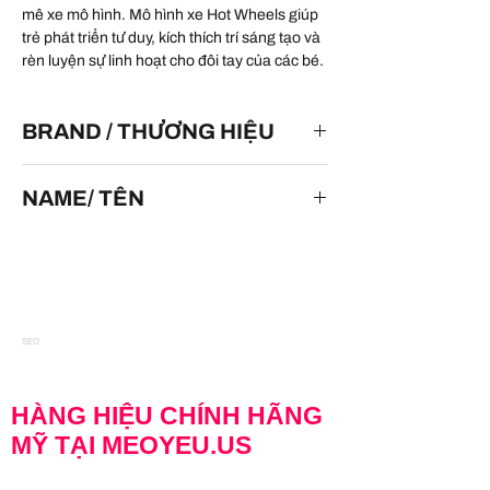
mê xe mô hình. Mô hình xe Hot Wheels giúp
trẻ phát triển tư duy, kích thích trí sáng tạo và
rèn luyện sự linh hoạt cho đôi tay của các bé.
BRAND / THƯƠNG HIỆU
HOT WHEELS
NAME/ TÊN
Sol-Aire CX4
SEO
HÀNG HIỆU CHÍNH HÃNG
MỸ TẠI MEOYEU.US