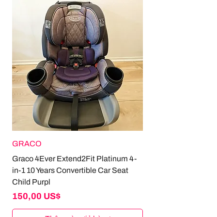
GRACO
Graco 4Ever Extend2Fit Platinum 4-
in-1 10 Years Convertible Car Seat
Child Purpl
Giá
150,00 US$