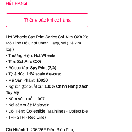
HẾT HÀNG
Thông báo khi có hàng
Hot Wheels Spy Print Series Sol-Aire CX4 Xe
Mô Hình Đồ Chơi Chính Hãng Mỹ (Đế kim
loại)
• Thương Hiệu:
Hot Wheels
• Tên:
Sol-Aire CX4
• Bộ sưu tập:
Spy Print (3/4)
• Tỷ lệ đúc:
1:64 scale die-cast
• Mã Sản Phẩm:
16928
• Nguồn gốc xuất xứ:
100% Chính Hãng Xách
Tay Mỹ
• Năm sản xuất:
1997
• Nơi sản xuất:
Malaysia
• Độ Hiếm:
Collectible
(Mainlines - Collectible
- TH - STH - Red Line)
Chi Nhánh 1:
236/26E Điện Biên Phủ,