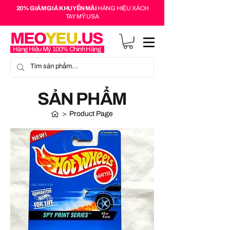
20% GIẢM GIÁ KHUYẾN MÃI
HÀNG HIỆU XÁCH
TAY MỸ USA
MEO
YEU
.US
Hàng Hiệu Mỹ 100% Chính Hãng
SẢN PHẨM
>
Product Page