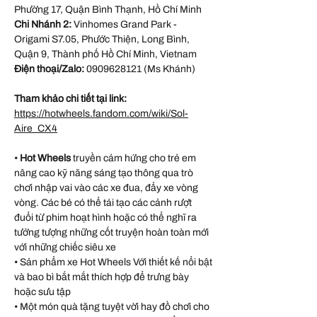
Phường 17, Quận Bình Thạnh, Hồ Chí Minh
Chi Nhánh 2:
Vinhomes Grand Park -
Origami S7.05, Phước Thiện, Long Bình,
Quận 9, Thành phố Hồ Chí Minh, Vietnam
Điện thoại/Zalo:
0909628121 (Ms Khánh)
Tham khảo chi tiết tại link:
https://hotwheels.fandom.com/wiki/Sol-
Aire_CX4
•
Hot Wheels
truyền cảm hứng cho trẻ em
nâng cao kỹ năng sáng tạo thông qua trò
chơi nhập vai vào các xe đua, đẩy xe vòng
vòng. Các bé có thể tái tạo các cảnh rượt
đuổi từ phim hoạt hình hoặc có thể nghĩ ra
tưởng tượng những cốt truyện hoàn toàn mới
với những chiếc siêu xe
• Sản phẩm xe Hot Wheels Với thiết kế nổi bật
và bao bì bắt mắt thích hợp để trưng bày
hoặc sưu tập
• Một món quà tặng tuyệt vời hay đồ chơi cho