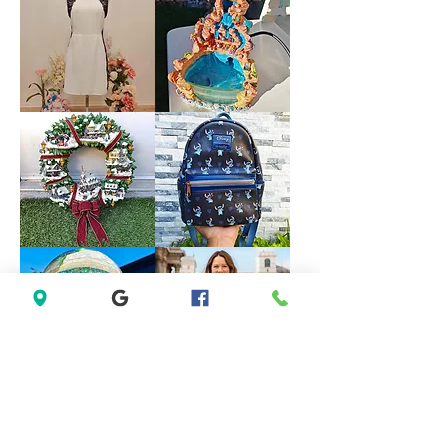
Red
Open
Satin
Back
Rhinestone
Blue
Halter
Formal
Bridesmaid
Dress
Evening
size
Party
18
Dress
size
M
Forever
VINTAGE
21
DISNEY
White
FOUNTAIN
Sleeveless
WORK
Black
GREAT
Lace
Little
Casual
Mermaid
Dress
Under
Size
The
M
Sea
Ariel
Sebastian
*LIMITED*
*LIMITED
Light
EDITION*
Up
Disney
Thomas
Loungefly
Kinkade
Exclusive
Hamilton
Lilo
Collection
&
Christmas
Stitch
Village
Hearts
Wreath
Mini
Backpack
Saks
Lane
Fifth
Bryant
Avenue
Sleeveless
New
Abstract
York
Dress
City
size