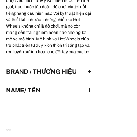
được yêu thích tại Mỹ và nhiều nước trên thế
giới, trực thuộc tập đoàn đồ chơi Mattel nổi
tiếng hàng đầu hiện nay. Với kỹ thuật hiện đại
và thiết kế tinh xảo, những chiếc xe Hot
Wheels không chỉ là đồ chơi, mà nó còn
mang đến trải nghiệm hoàn hảo cho người
mê xe mô hình. Mô hình xe Hot Wheels giúp
trẻ phát triển tư duy, kích thích trí sáng tạo và
rèn luyện sự linh hoạt cho đôi tay của các bé.
BRAND / THƯƠNG HIỆU
HOT WHEELS
NAME/ TÊN
Baja Bone Shaker
SEO