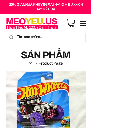
20% GIẢM GIÁ KHUYẾN MÃI
HÀNG HIỆU XÁCH
TAY MỸ USA
MEO
YEU
.US
Hàng Hiệu Mỹ 100% Chính Hãng
SẢN PHẨM
>
Product Page