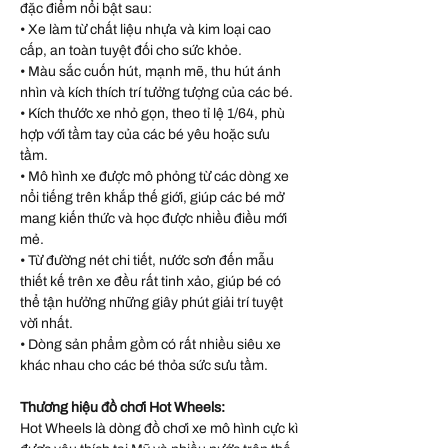
đặc điểm nổi bật sau:
• Xe làm từ chất liệu nhựa và kim loại cao
cấp, an toàn tuyệt đối cho sức khỏe.
• Màu sắc cuốn hút, mạnh mẽ, thu hút ánh
nhìn và kích thích trí tưởng tượng của các bé.
• Kích thước xe nhỏ gọn, theo tỉ lệ 1/64, phù
hợp với tầm tay của các bé yêu hoặc sưu
tầm.
• Mô hình xe được mô phỏng từ các dòng xe
nổi tiếng trên khắp thế giới, giúp các bé mở
mang kiến thức và học được nhiều điều mới
mẻ.
• Từ đường nét chi tiết, nước sơn đến mẫu
thiết kế trên xe đều rất tinh xảo, giúp bé có
thể tận hưởng những giây phút giải trí tuyệt
vời nhất.
• Dòng sản phẩm gồm có rất nhiều siêu xe
khác nhau cho các bé thỏa sức sưu tầm.
Thương hiệu đồ chơi Hot Wheels:
Hot Wheels là dòng đồ chơi xe mô hình cực kì