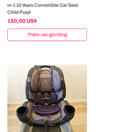
in-1 10 Years Convertible Car Seat
Child Purpl
Giá
150,00 US$
Thêm vào giỏ hàng
GEORGE GOOD
David Bridal
AX Paris
Forever 21
DISNEY
DISNEY
LANE BRYANT
BABY TREND
SAINT EVE
SAINT EVE
GRACO
THOMAS KINKADE
VINTAGE
ANTHON BERG
LENOVO