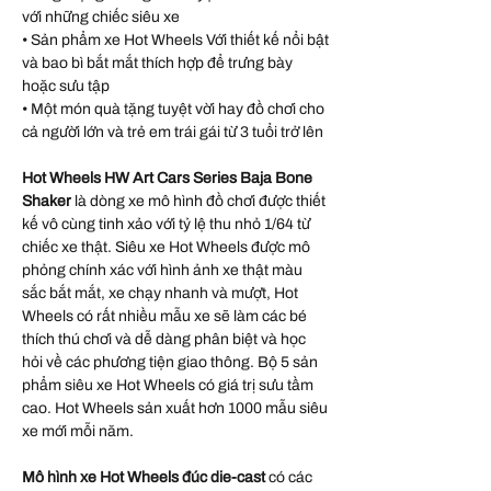
với những chiếc siêu xe
• Sản phẩm xe Hot Wheels Với thiết kế nổi bật
và bao bì bắt mắt thích hợp để trưng bày
hoặc sưu tập
• Một món quà tặng tuyệt vời hay đồ chơi cho
cả người lớn và trẻ em trái gái từ 3 tuổi trở lên
Hot Wheels HW Art Cars Series Baja Bone
Shaker
là dòng xe mô hình đồ chơi được thiết
kế vô cùng tinh xảo với tỷ lệ thu nhỏ 1/64 từ
chiếc xe thật. Siêu xe Hot Wheels được mô
phỏng chính xác với hình ảnh xe thật màu
sắc bắt mắt, xe chạy nhanh và mượt, Hot
Wheels có rất nhiều mẫu xe sẽ làm các bé
thích thú chơi và dễ dàng phân biệt và học
hỏi về các phương tiện giao thông. Bộ 5 sản
phẩm siêu xe Hot Wheels có giá trị sưu tầm
cao. Hot Wheels sản xuất hơn 1000 mẫu siêu
xe mới mỗi năm.
Mô hình xe Hot Wheels đúc die-cast
có các