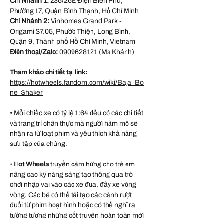
Chi Nhánh 1:
236/26E Điện Biên Phủ,
Phường 17, Quận Bình Thạnh, Hồ Chí Minh
Chi Nhánh 2:
Vinhomes Grand Park -
Origami S7.05, Phước Thiện, Long Bình,
Quận 9, Thành phố Hồ Chí Minh, Vietnam
Điện thoại/Zalo:
0909628121 (Ms Khánh)
Tham khảo chi tiết tại link:
https://hotwheels.fandom.com/wiki/Baja_Bo
ne_Shaker
• Mỗi chiếc xe có tỷ lệ 1:64 đều có các chi tiết
và trang trí chân thực mà người hâm mộ sẽ
nhận ra từ loạt phim và yêu thích khả năng
sưu tập của chúng.
•
Hot Wheels
truyền cảm hứng cho trẻ em
nâng cao kỹ năng sáng tạo thông qua trò
chơi nhập vai vào các xe đua, đẩy xe vòng
vòng. Các bé có thể tái tạo các cảnh rượt
đuổi từ phim hoạt hình hoặc có thể nghĩ ra
tưởng tượng những cốt truyện hoàn toàn mới