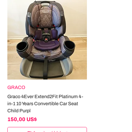
GRACO
Graco 4Ever Extend2Fit Platinum 4-
in-1 10 Years Convertible Car Seat
Child Purpl
Giá
150,00 US$