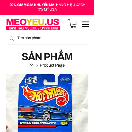
20% GIẢM GIÁ KHUYẾN MÃI
HÀNG HIỆU XÁCH
TAY MỸ USA
MEO
YEU
.US
Hàng Hiệu Mỹ 100% Chính Hãng
SẢN PHẨM
>
Product Page