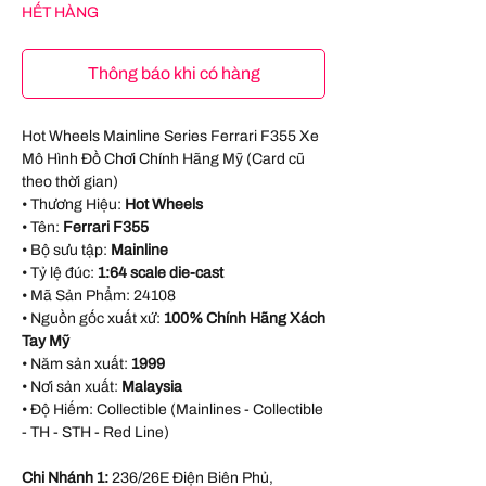
HẾT HÀNG
Thông báo khi có hàng
Hot Wheels Mainline Series Ferrari F355 Xe
Mô Hình Đồ Chơi Chính Hãng Mỹ (Card cũ
theo thời gian)
• Thương Hiệu:
Hot Wheels
• Tên:
Ferrari F355
• Bộ sưu tập:
Mainline
• Tỷ lệ đúc:
1:64 scale die-cast
• Mã Sản Phẩm: 24108
• Nguồn gốc xuất xứ:
100% Chính Hãng Xách
Tay Mỹ
• Năm sản xuất:
1999
• Nơi sản xuất:
Malaysia
• Độ Hiếm: Collectible (Mainlines - Collectible
- TH - STH - Red Line)
Chi Nhánh 1:
236/26E Điện Biên Phủ,