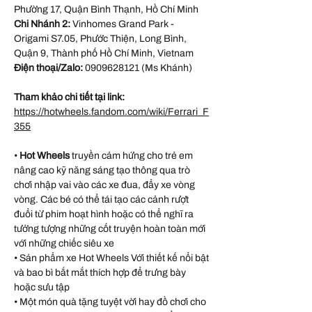
Phường 17, Quận Bình Thạnh, Hồ Chí Minh
Chi Nhánh 2:
Vinhomes Grand Park -
Origami S7.05, Phước Thiện, Long Bình,
Quận 9, Thành phố Hồ Chí Minh, Vietnam
Điện thoại/Zalo:
0909628121 (Ms Khánh)
Tham khảo chi tiết tại link:
https://hotwheels.fandom.com/wiki/Ferrari_F
355
•
Hot Wheels
truyền cảm hứng cho trẻ em
nâng cao kỹ năng sáng tạo thông qua trò
chơi nhập vai vào các xe đua, đẩy xe vòng
vòng. Các bé có thể tái tạo các cảnh rượt
đuổi từ phim hoạt hình hoặc có thể nghĩ ra
tưởng tượng những cốt truyện hoàn toàn mới
với những chiếc siêu xe
• Sản phẩm xe Hot Wheels Với thiết kế nổi bật
và bao bì bắt mắt thích hợp để trưng bày
hoặc sưu tập
• Một món quà tặng tuyệt vời hay đồ chơi cho