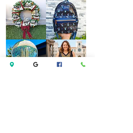
Forever
VINTAGE
21
DISNEY
White
FOUNTAIN
Sleeveless
WORK
Black
GREAT
Lace
Little
Casual
Mermaid
Dress
Under
Size
The
M
Sea
Ariel
Sebastian
*LIMITED*
*LIMITED
Light
EDITION*
Up
Disney
Thomas
Loungefly
Kinkade
Exclusive
Hamilton
Lilo
Collection
&
Christmas
Stitch
Village
Hearts
Wreath
Mini
Backpack
Saks
Lane
Fifth
Bryant
Avenue
Sleeveless
New
Abstract
York
Dress
City
size
Musical
14
Snow
size
Globe
L
Decoration
Gift
Present
*New
Lenovo
Sealed*
TH30
Anthon
Wireless
Berg
Bluetooth