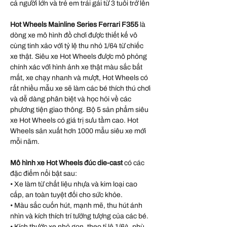
cả người lớn và trẻ em trái gái từ 3 tuổi trở lên
Hot Wheels Mainline Series Ferrari F355
là
dòng xe mô hình đồ chơi được thiết kế vô
cùng tinh xảo với tỷ lệ thu nhỏ 1/64 từ chiếc
xe thật. Siêu xe Hot Wheels được mô phỏng
chính xác với hình ảnh xe thật màu sắc bắt
mắt, xe chạy nhanh và mượt, Hot Wheels có
rất nhiều mẫu xe sẽ làm các bé thích thú chơi
và dễ dàng phân biệt và học hỏi về các
phương tiện giao thông. Bộ 5 sản phẩm siêu
xe Hot Wheels có giá trị sưu tầm cao. Hot
Wheels sản xuất hơn 1000 mẫu siêu xe mới
mỗi năm.
Mô hình xe Hot Wheels đúc die-cast
có các
đặc điểm nổi bật sau:
• Xe làm từ chất liệu nhựa và kim loại cao
cấp, an toàn tuyệt đối cho sức khỏe.
• Màu sắc cuốn hút, mạnh mẽ, thu hút ánh
nhìn và kích thích trí tưởng tượng của các bé.
• Kích thước xe nhỏ gọn, theo tỉ lệ 1/64, phù