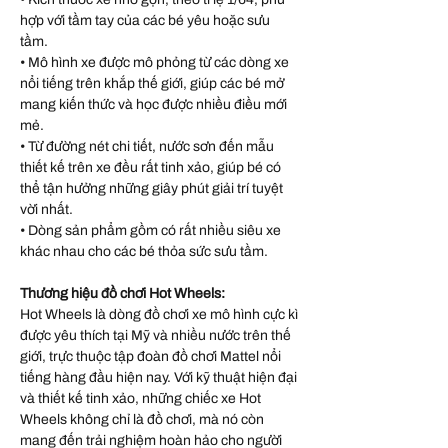
hợp với tầm tay của các bé yêu hoặc sưu
tầm.
• Mô hình xe được mô phỏng từ các dòng xe
nổi tiếng trên khắp thế giới, giúp các bé mở
mang kiến thức và học được nhiều điều mới
mẻ.
• Từ đường nét chi tiết, nước sơn đến mẫu
thiết kế trên xe đều rất tinh xảo, giúp bé có
thể tận hưởng những giây phút giải trí tuyệt
vời nhất.
• Dòng sản phẩm gồm có rất nhiều siêu xe
khác nhau cho các bé thỏa sức sưu tầm.
Thương hiệu đồ chơi Hot Wheels:
Hot Wheels là dòng đồ chơi xe mô hình cực kì
được yêu thích tại Mỹ và nhiều nước trên thế
giới, trực thuộc tập đoàn đồ chơi Mattel nổi
tiếng hàng đầu hiện nay. Với kỹ thuật hiện đại
và thiết kế tinh xảo, những chiếc xe Hot
Wheels không chỉ là đồ chơi, mà nó còn
mang đến trải nghiệm hoàn hảo cho người