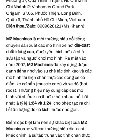
Phường 17, Quận Bình Thạnh, Hồ Chí Minh
Chi Nhánh 2:
Vinhomes Grand Park -
Origami S7.05, Phước Thiện, Long Bình,
Quận 9, Thành phố Hồ Chí Minh, Vietnam
Điện thoại/Zalo:
0909628121 (Ms Khánh)
M2 Machines
là một thương hiệu nổi tiếng
chuyên sản xuất các mô hình xe hơi
die-cast
chất lượng cao
, được yêu thích bởi cả nhà
sưu tập và người chơi mô hình. Ra mắt vào
năm 2007,
M2 Machines
đã xây dựng được
danh tiếng nhờ vào sự chế tác tinh xảo và các
mô hình tái hiện chân thực các dòng xe cổ
điển, xe cơ bắp (muscle cars) và xe độ (hot
rods). Thương hiệu này cung cấp các mô
hình với nhiều kích thước khác nhau, nổi bật
nhất là tỷ lệ
1:64 và 1:24
, cho phép tạo ra chi
tiết ấn tượng dù có kích thước nhỏ gọn.
Điểm đặc biệt làm nên sự khác biệt của
M2
Machines
so với các thương hiệu die-cast
khác chính là sự tập trung vào tính chân thực