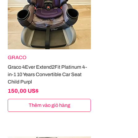
GRACO
Graco 4Ever Extend2Fit Platinum 4-
in-1 10 Years Convertible Car Seat
Child Purpl
Giá
150,00 US$
Thêm vào giỏ hàng