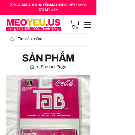
20% GIẢM GIÁ KHUYẾN MÃI
HÀNG HIỆU XÁCH
TAY MỸ USA
MEO
YEU
.US
Hàng Hiệu Mỹ 100% Chính Hãng
SẢN PHẨM
>
Product Page