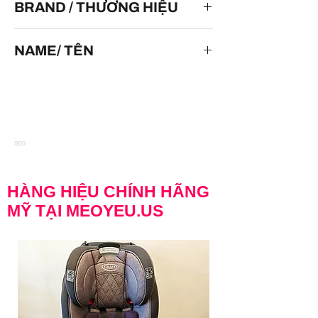
BRAND / THƯƠNG HIỆU
M2 Machines
NAME/ TÊN
1954 Chevrolet Bel Air
SEO
HÀNG HIỆU CHÍNH HÃNG
MỸ TẠI MEOYEU.US