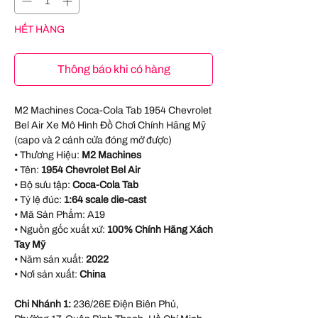
HẾT HÀNG
Thông báo khi có hàng
M2 Machines Coca-Cola Tab 1954 Chevrolet
Bel Air Xe Mô Hình Đồ Chơi Chính Hãng Mỹ
(capo và 2 cánh cửa đóng mở được)
• Thương Hiệu:
M2 Machines
• Tên:
1954 Chevrolet Bel Air
• Bộ sưu tập:
Coca-Cola Tab
• Tỷ lệ đúc:
1:64 scale die-cast
• Mã Sản Phẩm:
A19
• Nguồn gốc xuất xứ:
100% Chính Hãng Xách
Tay Mỹ
• Năm sản xuất:
2022
• Nơi sản xuất:
China
Chi Nhánh 1:
236/26E Điện Biên Phủ,