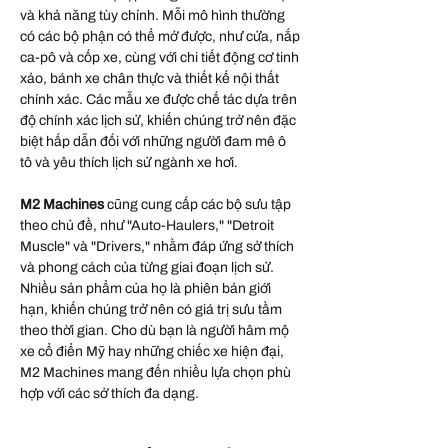
và khả năng tùy chỉnh. Mỗi mô hình thường
có các bộ phận có thể mở được, như cửa, nắp
ca-pô và cốp xe, cùng với chi tiết động cơ tinh
xảo, bánh xe chân thực và thiết kế nội thất
chính xác. Các mẫu xe được chế tác dựa trên
độ chính xác lịch sử, khiến chúng trở nên đặc
biệt hấp dẫn đối với những người đam mê ô
tô và yêu thích lịch sử ngành xe hơi.
M2 Machines
cũng cung cấp các bộ sưu tập
theo chủ đề, như "Auto-Haulers," "Detroit
Muscle" và "Drivers," nhằm đáp ứng sở thích
và phong cách của từng giai đoạn lịch sử.
Nhiều sản phẩm của họ là phiên bản giới
hạn, khiến chúng trở nên có giá trị sưu tầm
theo thời gian. Cho dù bạn là người hâm mộ
xe cổ điển Mỹ hay những chiếc xe hiện đại,
M2 Machines mang đến nhiều lựa chọn phù
hợp với các sở thích đa dạng.