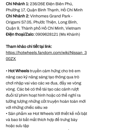
Chi Nhánh 1:
236/26E Điện Biên Phủ,
Phường 17, Quận Bình Thạnh, Hồ Chí Minh
Chi Nhánh 2:
Vinhomes Grand Park -
Origami S7.05, Phước Thiện, Long Bình,
Quận 9, Thành phố Hồ Chí Minh, Vietnam
Điện thoại/Zalo:
0909628121 (Ms Khánh)
Tham khảo chi tiết tại link:
https://hotwheels.fandom.com/wiki/Nissan_3
00ZX
•
Hot Wheels
truyền cảm hứng cho trẻ em
nâng cao kỹ năng sáng tạo thông qua trò
chơi nhập vai vào các xe đua, đẩy xe vòng
vòng. Các bé có thể tái tạo các cảnh rượt
đuổi từ phim hoạt hình hoặc có thể nghĩ ra
tưởng tượng những cốt truyện hoàn toàn mới
với những chiếc siêu xe
• Sản phẩm xe Hot Wheels Với thiết kế nổi bật
và bao bì bắt mắt thích hợp để trưng bày
hoặc sưu tập