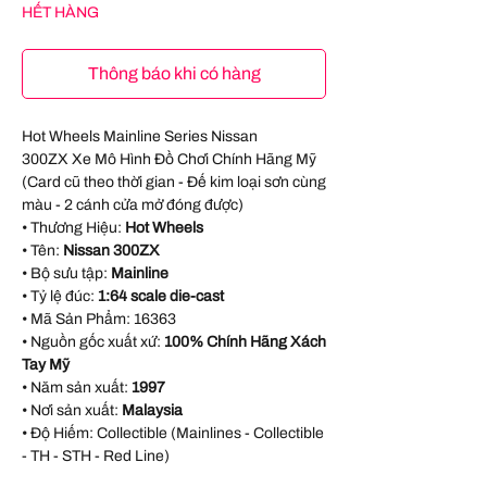
HẾT HÀNG
Thông báo khi có hàng
Hot Wheels Mainline Series Nissan
300ZX Xe Mô Hình Đồ Chơi Chính Hãng Mỹ
(Card cũ theo thời gian - Đế kim loại sơn cùng
màu - 2 cánh cửa mở đóng được)
• Thương Hiệu:
Hot Wheels
• Tên:
Nissan 300ZX
• Bộ sưu tập:
Mainline
• Tỷ lệ đúc:
1:64 scale die-cast
• Mã Sản Phẩm:
16363
• Nguồn gốc xuất xứ:
100% Chính Hãng Xách
Tay Mỹ
• Năm sản xuất:
1997
• Nơi sản xuất:
Malaysia
• Độ Hiếm: Collectible (Mainlines - Collectible
- TH - STH - Red Line)