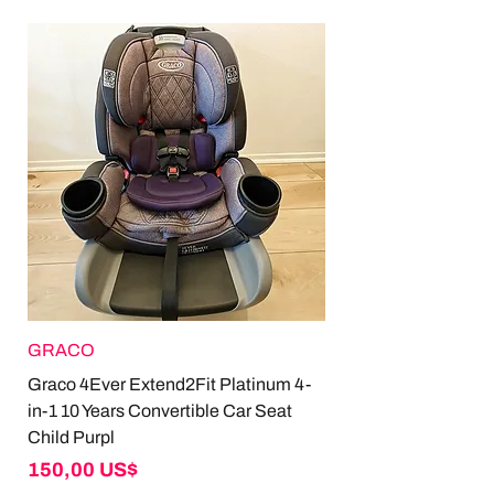
GRACO
Graco 4Ever Extend2Fit Platinum 4-
in-1 10 Years Convertible Car Seat
Child Purpl
Giá
150,00 US$