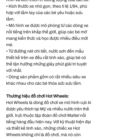
• Kích thước xe nhỏ gọn, theo tỉ lệ 1/64, phù
hợp với tầm tay của các bé yêu hoặc sưu
tầm.
• Mô hình xe được mô phỏng từ các dòng xe
nổi tiếng trên khắp thế giới, giúp các bé mở
mang kiến thức và học được nhiều điều mới
mẻ.
• Từ đường nét chi tiết, nước sơn đến mẫu
thiết kế trên xe đều rất tinh xảo, giúp bé có
thể tận hưởng những giây phút giải trí tuyệt
vời nhất.
• Dòng sản phẩm gồm có rất nhiều siêu xe
khác nhau cho các bé thỏa sức sưu tầm.
Thương hiệu đồ chơi Hot Wheels:
Hot Wheels là dòng đồ chơi xe mô hình cực kì
được yêu thích tại Mỹ và nhiều nước trên thế
giới, trực thuộc tập đoàn đồ chơi Mattel nổi
tiếng hàng đầu hiện nay. Với kỹ thuật hiện đại
và thiết kế tinh xảo, những chiếc xe Hot
Wheels không chỉ là đồ chơi, mà nó còn