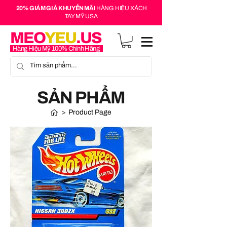
20% GIẢM GIÁ KHUYẾN MÃI
HÀNG HIỆU XÁCH
TAY MỸ USA
MEO
YEU
.US
Hàng Hiệu Mỹ 100% Chính Hãng
SẢN PHẨM
>
Product Page