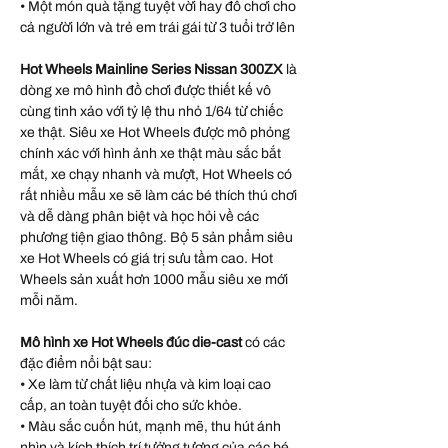
• Một món quà tặng tuyệt vời hay đồ chơi cho
cả người lớn và trẻ em trái gái từ 3 tuổi trở lên
Hot Wheels Mainline Series Nissan 300ZX
là
dòng xe mô hình đồ chơi được thiết kế vô
cùng tinh xảo với tỷ lệ thu nhỏ 1/64 từ chiếc
xe thật. Siêu xe Hot Wheels được mô phỏng
chính xác với hình ảnh xe thật màu sắc bắt
mắt, xe chạy nhanh và mượt, Hot Wheels có
rất nhiều mẫu xe sẽ làm các bé thích thú chơi
và dễ dàng phân biệt và học hỏi về các
phương tiện giao thông. Bộ 5 sản phẩm siêu
xe Hot Wheels có giá trị sưu tầm cao. Hot
Wheels sản xuất hơn 1000 mẫu siêu xe mới
mỗi năm.
Mô hình xe Hot Wheels đúc die-cast
có các
đặc điểm nổi bật sau:
• Xe làm từ chất liệu nhựa và kim loại cao
cấp, an toàn tuyệt đối cho sức khỏe.
• Màu sắc cuốn hút, mạnh mẽ, thu hút ánh
nhìn và kích thích trí tưởng tượng của các bé.