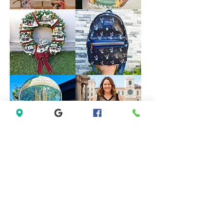
M
Forever
VINTAGE
21
DISNEY
White
FOUNTAIN
Sleeveless
WORK
Black
GREAT
Lace
Little
Casual
Mermaid
Dress
Under
Size
The
M
Sea
Ariel
Sebastian
*LIMITED*
*LIMITED
Light
EDITION*
Up
Disney
Thomas
Loungefly
Kinkade
Exclusive
Hamilton
Lilo
Collection
&
Christmas
Stitch
Village
Hearts
Wreath
Mini
Backpack
Saks
Lane
Fifth
Bryant
Avenue
Sleeveless
New
Abstract
York
Dress
City
size
Musical
14
Snow
size
Globe
L
Decoration
Gift
Present
*New
Lenovo
Sealed*
TH30