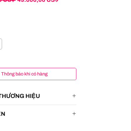
thông
bán
thường
rẻ
Thông báo khi có hàng
 THƯƠNG HIỆU
ÊN