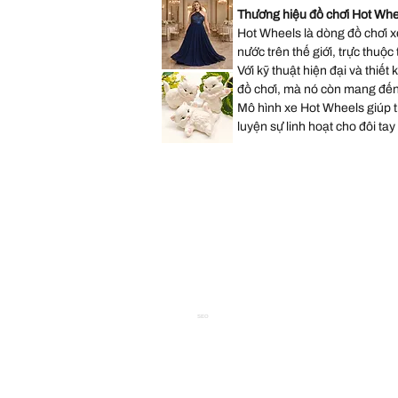
Size
Paige
Thương hiệu đồ chơi Hot Whe
11
Pink
Occasions
Hot Wheels là dòng đồ chơi xe
Wedding
Gown
nước trên thế giới, trực thuộc
Dress
size
Với kỹ thuật hiện đại và thiết
Lulus
14
Sequin
đồ chơi, mà nó còn mang đến
Chiffon
Halter
Mô hình xe Hot Wheels giúp trẻ
Matte
Navy
luyện sự linh hoạt cho đôi tay
Long
Dress
Vintage
size
Scioto
XL
Ceramic
Kitten
Tải
thêm
Statues
Three
Persian
White
Kittens
Playing
Hand
P
SEO