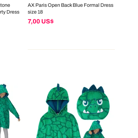
stone
AX Paris Open Back Blue Formal Dress
rty Dress
size 18
Giá
7,00 US$