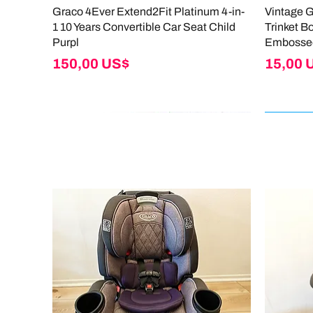
Graco 4Ever Extend2Fit Platinum 4-in-
Vintage 
1 10 Years Convertible Car Seat Child
Trinket B
Purpl
Embosse
Giá
Giá
150,00 US$
15,00 