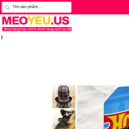
MEO
YEU
.US
Shop hàng hiệu 100% chính hãng xách tay Mỹ
Graco
4Ever
Extend2Fit
Platinum
4-
in-
1