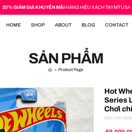
20% GIẢM GIÁ KHUYẾN MÃI
HÀNG HIỆU XÁCH TAY MỸ USA
HOME
SHOP
ABOUT
BLOG
CONTACT
SẢN PHẨM
>
Product Page
Hot Whe
Series 
Chơi ch
SKU: HW-000
 69.000,0