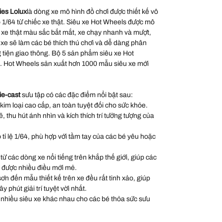
ies Lolux
là dòng xe mô hình đồ chơi được thiết kế vô
hỏ 1/64 từ chiếc xe thật. Siêu xe Hot Wheels được mô
 xe thật màu sắc bắt mắt, xe chạy nhanh và mượt,
xe sẽ làm các bé thích thú chơi và dễ dàng phân
g tiện giao thông. Bộ 5 sản phẩm siêu xe Hot
o. Hot Wheels sản xuất hơn 1000 mẫu siêu xe mới
ie-cast
sưu tập có các đặc điểm nổi bật sau:
 kim loại cao cấp, an toàn tuyệt đối cho sức khỏe.
thu hút ánh nhìn và kích thích trí tưởng tượng của
 tỉ lệ 1/64, phù hợp với tầm tay của các bé yêu hoặc
 các dòng xe nổi tiếng trên khắp thế giới, giúp các
 được nhiều điều mới mẻ.
sơn đến mẫu thiết kế trên xe đều rất tinh xảo, giúp
 phút giải trí tuyệt vời nhất.
nhiều siêu xe khác nhau cho các bé thỏa sức sưu