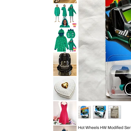
10
Baby
Years
Trend
Convertible
Expedition
Car
Jogger
Seat
Travel
Child
System
Purpl
Stroller
All
Saint
Terrain
Eve
Jogging
Youth
Foldable
2in1
Sleep
Hoodie
Wearable
Blanket
Saint
Cozy
Eve
Pillow
Youth
Green
2in1
Dino
Sleep
Kid
Hoodie
S
Wearable
Blanket
Graco
Cozy
4Ever
Pillow
Extend2Fit
Green
4-
Dino
in-
Kid
1
ML
10
Years
Vintage
Convertible
George
Car
Good
Seat
Heart
Child
Shaped
Black
Trinket
Box
Cream
David
Hot Wheels HW Modified Ser
Gold
Bridal
Porcelain