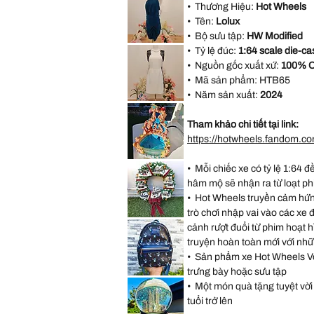
Red
• Thương Hiệu:
Hot Wheels
Embossed
Satin
Rose
Rhinestone
• Tên:
Lolux
Halter
Bridesmaid
• Bộ sưu tập:
HW Modified
Evening
AX
Party
• Tỷ lệ đúc:
1:64 scale die-ca
Paris
Dress
Open
• Nguồn gốc xuất xứ:
100% C
size
Back
M
Blue
• Mã sản phẩm:
HTB65
Formal
Dress
• Năm sản xuất:
2024
size
Forever
18
21
White
Tham khảo chi tiết tại link:
Sleeveless
Black
https://hotwheels.fandom.co
Lace
Casual
Dress
VINTAGE
Size
• Mỗi chiếc xe có tỷ lệ 1:64 đ
DISNEY
M
FOUNTAIN
hâm mộ sẽ nhận ra từ loạt ph
WORK
GREAT
• Hot Wheels truyền cảm hứn
Little
Mermaid
trò chơi nhập vai vào các xe 
Under
*LIMITED*
The
cảnh rượt đuổi từ phim hoạt 
Light
Sea
Up
Ariel
truyện hoàn toàn mới với nhữ
Thomas
Sebastian
Kinkade
• Sản phẩm xe Hot Wheels Với 
Hamilton
Collection
trưng bày hoặc sưu tập
Christmas
*LIMITED
Village
• Một món quà tặng tuyệt vời 
EDITION*
Wreath
Disney
tuổi trở lên
Loungefly
Exclusive