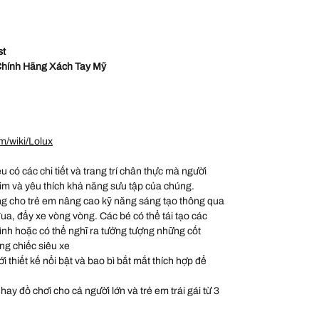
st
hính Hãng Xách Tay Mỹ
m/wiki/Lolux
ều có các chi tiết và trang trí chân thực mà người
im và yêu thích khả năng sưu tập của chúng.
g cho trẻ em nâng cao kỹ năng sáng tạo thông qua
đua, đẩy xe vòng vòng. Các bé có thể tái tạo các
hình hoặc có thể nghĩ ra tưởng tượng những cốt
ng chiếc siêu xe
thiết kế nổi bật và bao bì bắt mắt thích hợp để
hay đồ chơi cho cả người lớn và trẻ em trái gái từ 3