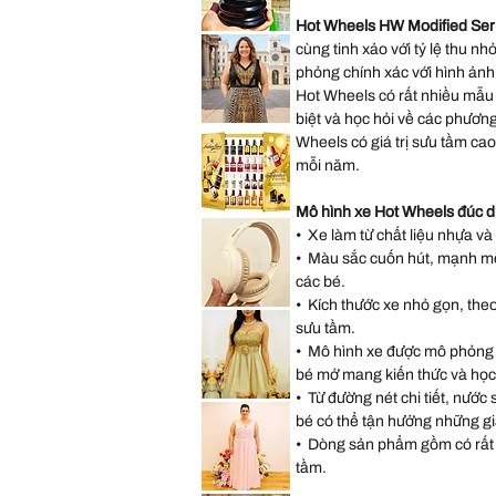
Lilo
&
Hot Wheels HW Modified Ser
Stitch
Saks
Hearts
cùng tinh xảo với tỷ lệ thu n
Fifth
Mini
Avenue
Backpack
phỏng chính xác với hình ảnh
New
York
Hot Wheels có rất nhiều mẫu 
City
Musical
biệt và học hỏi về các phươn
Snow
Lane
Globe
Bryant
Wheels có giá trị sưu tầm ca
Decoration
Sleeveless
Gift
mỗi năm.
Abstract
Present
Dress
size
14
Mô hình xe Hot Wheels đúc d
size
*New
L
Sealed*
• Xe làm từ chất liệu nhựa và
Anthon
Berg
• Màu sắc cuốn hút, mạnh mẽ, 
Dark
các bé.
Chocolate
Liqueur
• Kích thước xe nhỏ gọn, theo
Liquor
Lenovo
2.2
TH30
sưu tầm.
Lbs
Wireless
64
Bluetooth
• Mô hình xe được mô phỏng từ
Bottles
Headphones
073026
with
bé mở mang kiến thức và học
Headwear
• Từ đường nét chi tiết, nước 
Earmuffs
Speechless
Games
Sleeveless
bé có thể tận hưởng những giây
w
Gold
Mic
Sparkly
• Dòng sản phẩm gồm có rất 
Sequin
Prom
tầm.
Party
Dress
Hayley