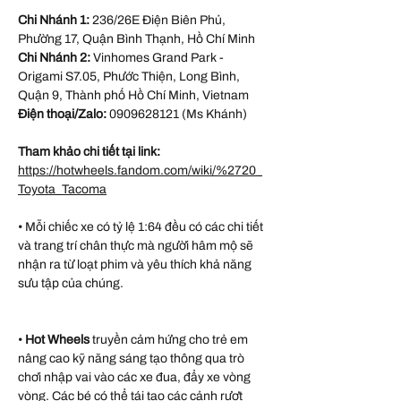
Chi Nhánh 1:
236/26E Điện Biên Phủ,
Phường 17, Quận Bình Thạnh, Hồ Chí Minh
Chi Nhánh 2:
Vinhomes Grand Park -
Origami S7.05, Phước Thiện, Long Bình,
Quận 9, Thành phố Hồ Chí Minh, Vietnam
Điện thoại/Zalo:
0909628121 (Ms Khánh)
Tham khảo chi tiết tại link:
https://hotwheels.fandom.com/wiki/%2720_
Toyota_Tacoma
• Mỗi chiếc xe có tỷ lệ 1:64 đều có các chi tiết
và trang trí chân thực mà người hâm mộ sẽ
nhận ra từ loạt phim và yêu thích khả năng
sưu tập của chúng.
•
Hot Wheels
truyền cảm hứng cho trẻ em
nâng cao kỹ năng sáng tạo thông qua trò
chơi nhập vai vào các xe đua, đẩy xe vòng
vòng. Các bé có thể tái tạo các cảnh rượt