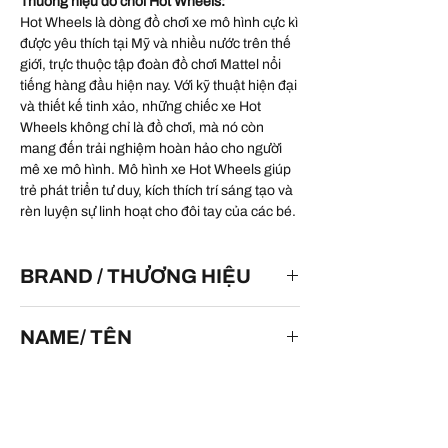
Thương hiệu đồ chơi Hot Wheels:
Hot Wheels là dòng đồ chơi xe mô hình cực kì
được yêu thích tại Mỹ và nhiều nước trên thế
giới, trực thuộc tập đoàn đồ chơi Mattel nổi
tiếng hàng đầu hiện nay. Với kỹ thuật hiện đại
và thiết kế tinh xảo, những chiếc xe Hot
Wheels không chỉ là đồ chơi, mà nó còn
mang đến trải nghiệm hoàn hảo cho người
mê xe mô hình. Mô hình xe Hot Wheels giúp
trẻ phát triển tư duy, kích thích trí sáng tạo và
rèn luyện sự linh hoạt cho đôi tay của các bé.
BRAND / THƯƠNG HIỆU
HOT WHEELS
NAME/ TÊN
'20 Toyota Tacoma