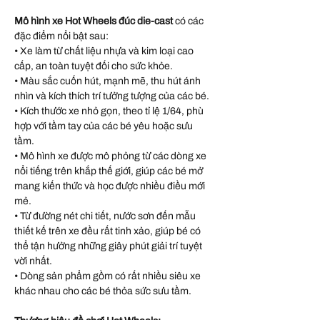
Mô hình xe Hot Wheels đúc die-cast
có các
đặc điểm nổi bật sau:
• Xe làm từ chất liệu nhựa và kim loại cao
cấp, an toàn tuyệt đối cho sức khỏe.
• Màu sắc cuốn hút, mạnh mẽ, thu hút ánh
nhìn và kích thích trí tưởng tượng của các bé.
• Kích thước xe nhỏ gọn, theo tỉ lệ 1/64, phù
hợp với tầm tay của các bé yêu hoặc sưu
tầm.
• Mô hình xe được mô phỏng từ các dòng xe
nổi tiếng trên khắp thế giới, giúp các bé mở
mang kiến thức và học được nhiều điều mới
mẻ.
• Từ đường nét chi tiết, nước sơn đến mẫu
thiết kế trên xe đều rất tinh xảo, giúp bé có
thể tận hưởng những giây phút giải trí tuyệt
vời nhất.
• Dòng sản phẩm gồm có rất nhiều siêu xe
khác nhau cho các bé thỏa sức sưu tầm.