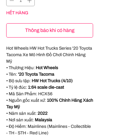
HẾT HÀNG
Thông báo khi có hàng
Hot Wheels HW Hot Trucks Series '20 Toyota
Tacoma Xe Mô Hình Đồ Chơi Chính Hãng
Mỹ
• Thương Hiệu:
Hot Wheels
• Tên:
'20 Toyota Tacoma
• Bộ sưu tập:
HW Hot Trucks (4/10)
• Tỷ lệ đúc:
1:64 scale die-cast
• Mã Sản Phẩm:
HCX56
• Nguồn gốc xuất xứ:
100% Chính Hãng Xách
Tay Mỹ
• Năm sản xuất:
2022
• Nơi sản xuất:
Malaysia
• Độ Hiếm: Mainlines (Mainlines - Collectible
- TH - STH - Red Line)