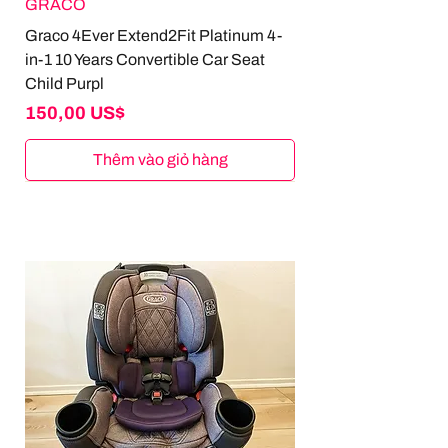
GRACO
Graco 4Ever Extend2Fit Platinum 4-
in-1 10 Years Convertible Car Seat
Child Purpl
Giá
150,00 US$
Thêm vào giỏ hàng