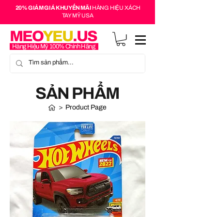
20% GIẢM GIÁ KHUYẾN MÃI
HÀNG HIỆU XÁCH
TAY MỸ USA
MEO
YEU
.US
Hàng Hiệu Mỹ 100% Chính Hãng
SẢN PHẨM
>
Product Page