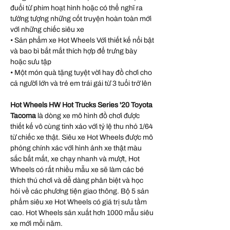
đuổi từ phim hoạt hình hoặc có thể nghĩ ra
tưởng tượng những cốt truyện hoàn toàn mới
với những chiếc siêu xe
• Sản phẩm xe Hot Wheels Với thiết kế nổi bật
và bao bì bắt mắt thích hợp để trưng bày
hoặc sưu tập
• Một món quà tặng tuyệt vời hay đồ chơi cho
cả người lớn và trẻ em trái gái từ 3 tuổi trở lên
Hot Wheels HW Hot Trucks Series '20 Toyota
Tacoma
là dòng xe mô hình đồ chơi được
thiết kế vô cùng tinh xảo với tỷ lệ thu nhỏ 1/64
từ chiếc xe thật. Siêu xe Hot Wheels được mô
phỏng chính xác với hình ảnh xe thật màu
sắc bắt mắt, xe chạy nhanh và mượt, Hot
Wheels có rất nhiều mẫu xe sẽ làm các bé
thích thú chơi và dễ dàng phân biệt và học
hỏi về các phương tiện giao thông. Bộ 5 sản
phẩm siêu xe Hot Wheels có giá trị sưu tầm
cao. Hot Wheels sản xuất hơn 1000 mẫu siêu
xe mới mỗi năm.