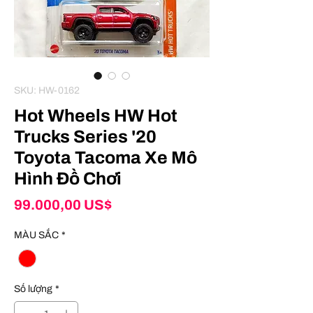
SKU: HW-0162
Hot Wheels HW Hot
Trucks Series '20
Toyota Tacoma Xe Mô
Hình Đồ Chơi
Giá
99.000,00 US$
MÀU SẮC
*
Số lượng
*