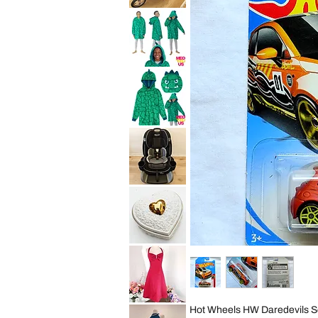
10
Baby
Years
Trend
Convertible
Expedition
Car
Jogger
Seat
Travel
Child
System
Purpl
Stroller
All
Saint
Terrain
Eve
Jogging
Youth
Foldable
2in1
Sleep
Hoodie
Wearable
Blanket
Saint
Cozy
Eve
Pillow
Youth
Green
2in1
Dino
Sleep
Kid
Hoodie
S
Wearable
Blanket
Graco
Cozy
4Ever
Pillow
Extend2Fit
Green
4-
Dino
in-
Kid
1
ML
10
Years
Vintage
Convertible
George
Car
Good
Seat
Heart
Child
Shaped
Black
Trinket
Box
Cream
David
Hot Wheels HW Daredevils S
Gold
Bridal
Porcelain