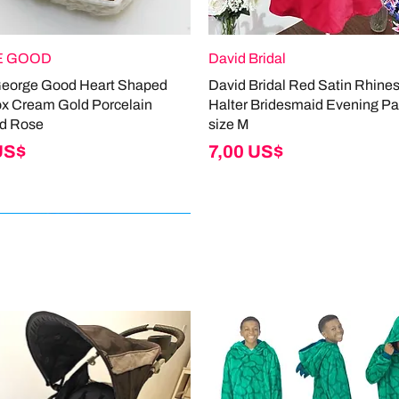
 GOOD
David Bridal
George Good Heart Shaped
David Bridal Red Satin Rhine
ox Cream Gold Porcelain
Halter Bridesmaid Evening Pa
d Rose
size M
Giá
US$
7,00 US$