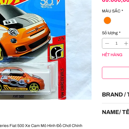
MÀU SẮC
*
Số lượng
*
HẾT HÀNG
BRAND /
HOT WHEELS
NAME/ T
Fiat 500
eries Fiat 500 Xe Cam Mô Hình Đồ Chơi Chính