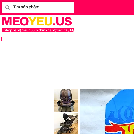
MEO
YEU
.US
Shop hàng hiệu 100% chính hãng xách tay Mỹ
Graco
4Ever
Extend2Fit
Platinum
4-
in-
1