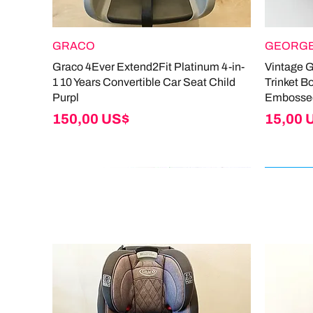
GRACO
GEORGE
Graco 4Ever Extend2Fit Platinum 4-in-
Vintage 
1 10 Years Convertible Car Seat Child
Trinket B
Purpl
Embosse
Giá
Giá
150,00 US$
15,00 