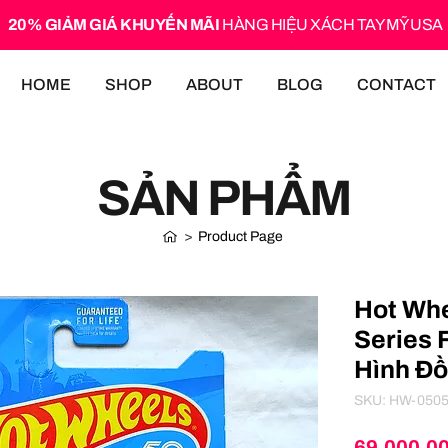
20% GIẢM GIÁ KHUYẾN MÃI
HÀNG HIỆU XÁCH TAY MỸ USA
HOME
SHOP
ABOUT
BLOG
CONTACT
SẢN PHẨM
>
Product Page
Hot Whe
Series 
Hình Đồ
SKU: HW-050
69.000,0