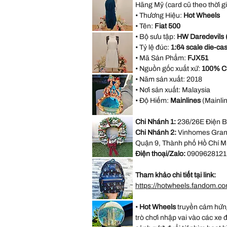
Red
Hãng Mỹ (card cũ theo thời g
Embossed
Satin
Rose
Rhinestone
• Thương Hiệu:
Hot Wheels
Halter
Bridesmaid
• Tên:
Fiat 500
Evening
AX
Party
• Bộ sưu tập:
HW Daredevils 
Paris
Dress
Open
• Tỷ lệ đúc:
1:64 scale die-ca
size
Back
M
Blue
• Mã Sản Phẩm:
FJX51
Formal
Dress
• Nguồn gốc xuất xứ:
100% C
size
Forever
18
• Năm sản xuất:
2018
21
White
• Nơi sản xuất:
Malaysia
Sleeveless
Black
• Độ Hiếm:
Mainlines
(Mainlin
Lace
Casual
Dress
VINTAGE
Size
Chi Nhánh 1:
236/26E Điện B
DISNEY
M
FOUNTAIN
Chi Nhánh 2:
Vinhomes Grand
WORK
GREAT
Quận 9, Thành phố Hồ Chí M
Little
Mermaid
Điện thoại/Zalo:
0909628121
Under
*LIMITED*
The
Light
Sea
Up
Ariel
Tham khảo chi tiết tại link:
Thomas
Sebastian
Kinkade
https://hotwheels.fandom.co
Hamilton
Collection
Christmas
*LIMITED
Village
•
Hot Wheels
truyền cảm hứng
EDITION*
Wreath
Disney
trò chơi nhập vai vào các xe 
Loungefly
Exclusive