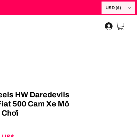
USD ($)
els HW Daredevils
Fiat 500 Cam Xe Mô
 Chơi
5
Giá
0 US$