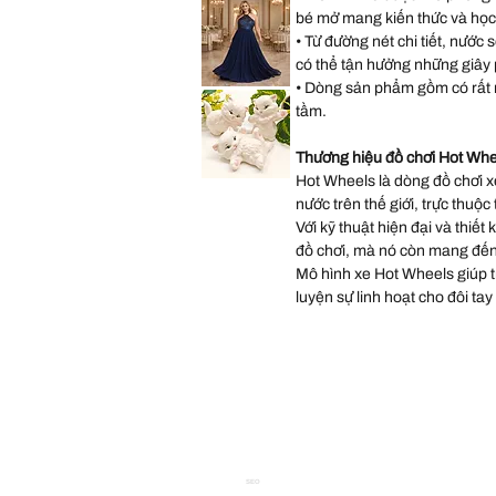
Size
Paige
bé mở mang kiến thức và học
11
Pink
Occasions
• Từ đường nét chi tiết, nước 
Wedding
Gown
có thể tận hưởng những giây ph
Dress
size
• Dòng sản phẩm gồm có rất 
Lulus
14
Sequin
tầm.
Chiffon
Halter
Matte
Navy
Thương hiệu đồ chơi Hot Whe
Long
Dress
Hot Wheels là dòng đồ chơi xe
Vintage
size
Scioto
XL
nước trên thế giới, trực thuộc
Ceramic
Kitten
Tải
Với kỹ thuật hiện đại và thiết
thêm
Statues
Three
đồ chơi, mà nó còn mang đến
Persian
White
Mô hình xe Hot Wheels giúp trẻ
Kittens
Playing
luyện sự linh hoạt cho đôi tay
Hand
P
SEO