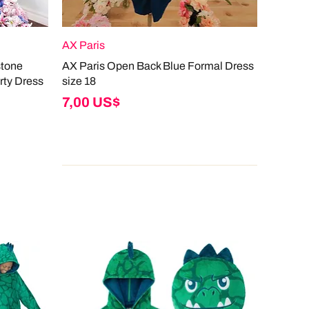
AX Paris
stone
AX Paris Open Back Blue Formal Dress
rty Dress
size 18
Giá
7,00 US$