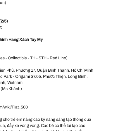
ian)
(2/5)
st
hính Hãng Xách Tay Mỹ
es - Collectible - TH - STH - Red Line)
iên Phủ, Phường 17, Quận Bình Thạnh, Hồ Chí Minh
 Park - Origami S7.05, Phước Thiện, Long Bình,
inh, Vietnam
 (Ms Khánh)
m/wiki/Fiat_500
 cho trẻ em nâng cao kỹ năng sáng tạo thông qua
đua, đẩy xe vòng vòng. Các bé có thể tái tạo các