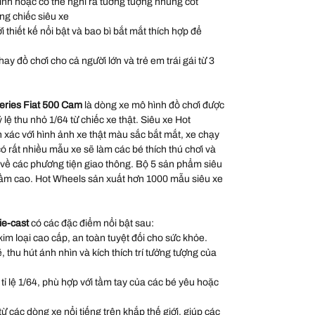
hình hoặc có thể nghĩ ra tưởng tượng những cốt
ng chiếc siêu xe
thiết kế nổi bật và bao bì bắt mắt thích hợp để
ay đồ chơi cho cả người lớn và trẻ em trái gái từ 3
eries Fiat 500 Cam
là dòng xe mô hình đồ chơi được
ỷ lệ thu nhỏ 1/64 từ chiếc xe thật. Siêu xe Hot
xác với hình ảnh xe thật màu sắc bắt mắt, xe chạy
 rất nhiều mẫu xe sẽ làm các bé thích thú chơi và
 về các phương tiện giao thông. Bộ 5 sản phẩm siêu
 tầm cao. Hot Wheels sản xuất hơn 1000 mẫu siêu xe
ie-cast
có các đặc điểm nổi bật sau:
kim loại cao cấp, an toàn tuyệt đối cho sức khỏe.
thu hút ánh nhìn và kích thích trí tưởng tượng của
 tỉ lệ 1/64, phù hợp với tầm tay của các bé yêu hoặc
 các dòng xe nổi tiếng trên khắp thế giới, giúp các