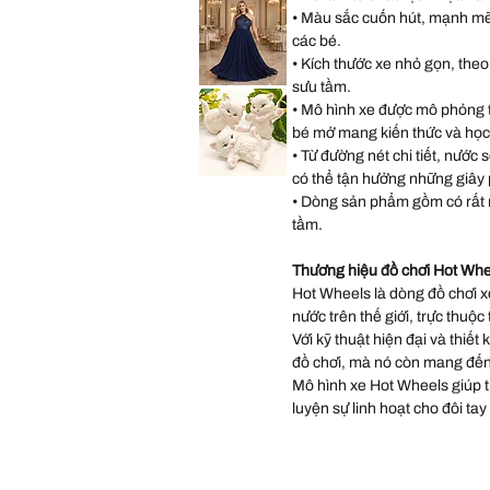
Size
Paige
• Màu sắc cuốn hút, mạnh mẽ, 
11
Pink
Occasions
các bé.
Wedding
Gown
• Kích thước xe nhỏ gọn, theo
Dress
size
sưu tầm.
Lulus
14
Sequin
• Mô hình xe được mô phỏng từ
Chiffon
Halter
bé mở mang kiến thức và học
Matte
Navy
• Từ đường nét chi tiết, nước 
Long
Dress
có thể tận hưởng những giây ph
Vintage
size
Scioto
XL
• Dòng sản phẩm gồm có rất 
Ceramic
Kitten
Tải
tầm.
thêm
Statues
Three
Persian
White
Thương hiệu đồ chơi Hot Whe
Kittens
Playing
Hot Wheels là dòng đồ chơi xe
Hand
P
nước trên thế giới, trực thuộc
Với kỹ thuật hiện đại và thiết
đồ chơi, mà nó còn mang đến
Mô hình xe Hot Wheels giúp trẻ
luyện sự linh hoạt cho đôi tay