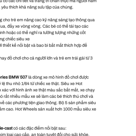
ều có các chi tiết và trang trí chân thực mà người hâm
à yêu thích khả năng sưu tập của chúng.
 cho trẻ em nâng cao kỹ năng sáng tạo thông qua
đua, đẩy xe vòng vòng. Các bé có thể tái tạo các
hình hoặc có thể nghĩ ra tưởng tượng những cốt
ng chiếc siêu xe
thiết kế nổi bật và bao bì bắt mắt thích hợp để
ay đồ chơi cho cả người lớn và trẻ em trái gái từ 3
Series BMW 507
là dòng xe mô hình đồ chơi được
ỷ lệ thu nhỏ 1/64 từ chiếc xe thật. Siêu xe Hot
xác với hình ảnh xe thật màu sắc bắt mắt, xe chạy
 rất nhiều mẫu xe sẽ làm các bé thích thú chơi và
 về các phương tiện giao thông. Bộ 5 sản phẩm siêu
 tầm cao. Hot Wheels sản xuất hơn 1000 mẫu siêu xe
ie-cast
có các đặc điểm nổi bật sau:
kim loại cao cấp, an toàn tuyệt đối cho sức khỏe.