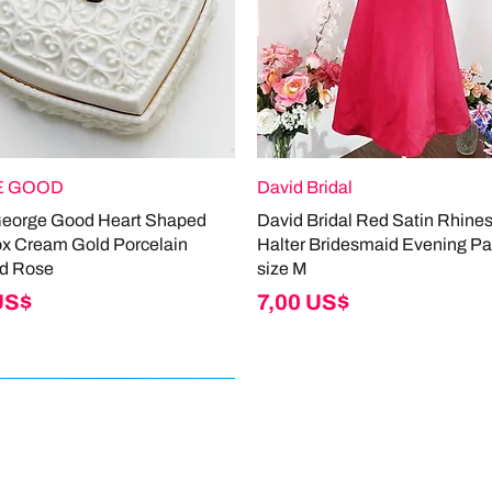
 GOOD
David Bridal
George Good Heart Shaped
David Bridal Red Satin Rhine
ox Cream Gold Porcelain
Halter Bridesmaid Evening Pa
d Rose
size M
Giá
US$
7,00 US$