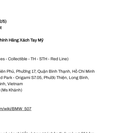
2/5)
t
hính Hãng Xách Tay Mỹ
es - Collectible - TH - STH - Red Line)
iên Phủ, Phường 17, Quận Bình Thạnh, Hồ Chí Minh
 Park - Origami S7.05, Phước Thiện, Long Bình,
inh, Vietnam
 (Ms Khánh)
com/wiki/BMW_507