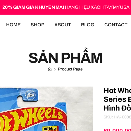
20% GIẢM GIÁ KHUYẾN MÃI
HÀNG HIỆU XÁCH TAY MỸ USA
HOME
SHOP
ABOUT
BLOG
CONTACT
SẢN PHẨM
>
Product Page
Hot Whe
Series
Hình Đồ
SKU: HW-008
89.000,0