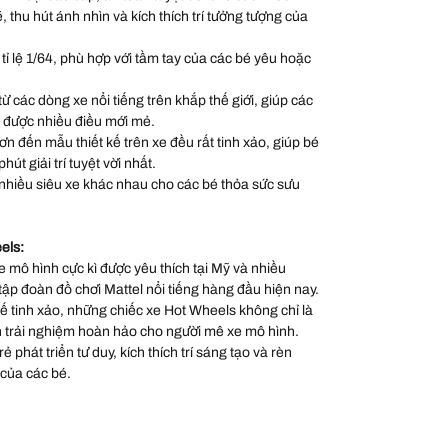
thu hút ánh nhìn và kích thích trí tưởng tượng của
 tỉ lệ 1/64, phù hợp với tầm tay của các bé yêu hoặc
 các dòng xe nổi tiếng trên khắp thế giới, giúp các
 được nhiều điều mới mẻ.
sơn đến mẫu thiết kế trên xe đều rất tinh xảo, giúp bé
út giải trí tuyệt vời nhất.
nhiều siêu xe khác nhau cho các bé thỏa sức sưu
els:
 mô hình cực kì được yêu thích tại Mỹ và nhiều
 tập đoàn đồ chơi Mattel nổi tiếng hàng đầu hiện nay.
 kế tinh xảo, những chiếc xe Hot Wheels không chỉ là
 trải nghiệm hoàn hảo cho người mê xe mô hình.
 phát triển tư duy, kích thích trí sáng tạo và rèn
 của các bé.