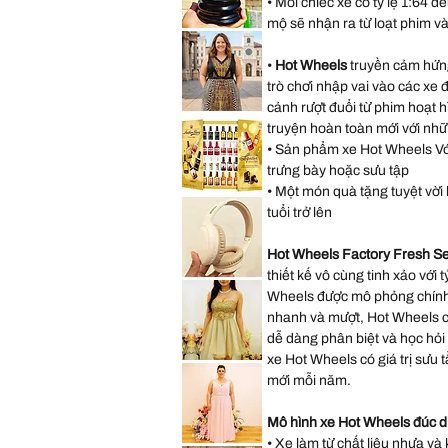
• Mỗi chiếc xe có tỷ lệ 1:64 đ
Lilo
&
mộ sẽ nhận ra từ loạt phim v
Stitch
Saks
Hearts
Fifth
Mini
Avenue
Backpack
•
Hot Wheels
truyền cảm hứng
New
York
trò chơi nhập vai vào các xe 
City
Musical
cảnh rượt đuổi từ phim hoạt 
Snow
Lane
Globe
Bryant
truyện hoàn toàn mới với nhữ
Decoration
Sleeveless
Gift
• Sản phẩm xe Hot Wheels Với 
Abstract
Present
Dress
trưng bày hoặc sưu tập
size
14
• Một món quà tặng tuyệt vời h
size
*New
L
Sealed*
tuổi trở lên
Anthon
Berg
Dark
Hot Wheels Factory Fresh 
Chocolate
Liqueur
thiết kế vô cùng tinh xảo với t
Liquor
Lenovo
2.2
TH30
Wheels được mô phỏng chính 
Lbs
Wireless
64
Bluetooth
nhanh và mượt, Hot Wheels có
Bottles
Headphones
073026
with
dễ dàng phân biệt và học hỏi
Headwear
xe Hot Wheels có giá trị sưu
Earmuffs
Speechless
Games
Sleeveless
mới mỗi năm.
w
Gold
Mic
Sparkly
Sequin
Prom
Mô hình xe Hot Wheels đúc d
Party
Dress
• Xe làm từ chất liệu nhựa và 
Hayley