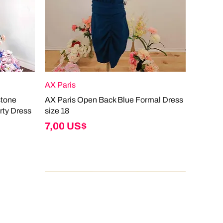
AX Paris
stone
AX Paris Open Back Blue Formal Dress
rty Dress
size 18
Giá
7,00 US$