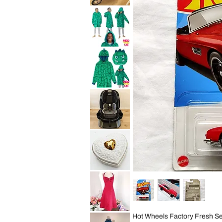
10
Baby
Years
Trend
Convertible
Expedition
Car
Jogger
Seat
Travel
Child
System
Purpl
Stroller
All
Saint
Terrain
Eve
Jogging
Youth
Foldable
2in1
Sleep
Hoodie
Wearable
Blanket
Saint
Cozy
Eve
Pillow
Youth
Green
2in1
Dino
Sleep
Kid
Hoodie
S
Wearable
Blanket
Graco
Cozy
4Ever
Pillow
Extend2Fit
Green
4-
Dino
in-
Kid
1
ML
10
Years
Vintage
Convertible
George
Car
Good
Seat
Heart
Child
Shaped
Black
Trinket
Box
Cream
David
Hot Wheels Factory Fresh S
Gold
Bridal
Porcelain