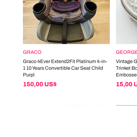
GRACO
GEORGE
Graco 4Ever Extend2Fit Platinum 4-in-
Vintage 
1 10 Years Convertible Car Seat Child
Trinket B
Purpl
Embosse
Giá
Giá
150,00 US$
15,00 