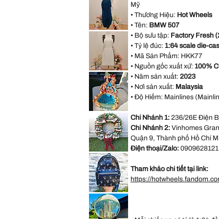
Red
Mỹ
Embossed
Satin
Rose
Rhinestone
• Thương Hiệu:
Hot Wheels
Halter
Bridesmaid
• Tên:
BMW 507
Evening
AX
Party
• Bộ sưu tập:
Factory Fresh (
Paris
Dress
Open
• Tỷ lệ đúc:
1:64 scale die-cas
size
Back
M
Blue
• Mã Sản Phẩm:
HKK77
Formal
Dress
• Nguồn gốc xuất xứ:
100% C
size
Forever
18
• Năm sản xuất:
2023
21
White
• Nơi sản xuất:
Malaysia
Sleeveless
Black
• Độ Hiếm: Mainlines (Mainlin
Lace
Casual
Dress
VINTAGE
Size
Chi Nhánh 1:
236/26E Điện B
DISNEY
M
FOUNTAIN
Chi Nhánh 2:
Vinhomes Grand
WORK
GREAT
Quận 9, Thành phố Hồ Chí M
Little
Mermaid
Điện thoại/Zalo:
0909628121
Under
*LIMITED*
The
Light
Sea
Up
Ariel
Tham khảo chi tiết tại link:
Thomas
Sebastian
Kinkade
https://hotwheels.fandom.
Hamilton
Collection
Christmas
*LIMITED
Village
EDITION*
Wreath
Disney
Loungefly
Exclusive