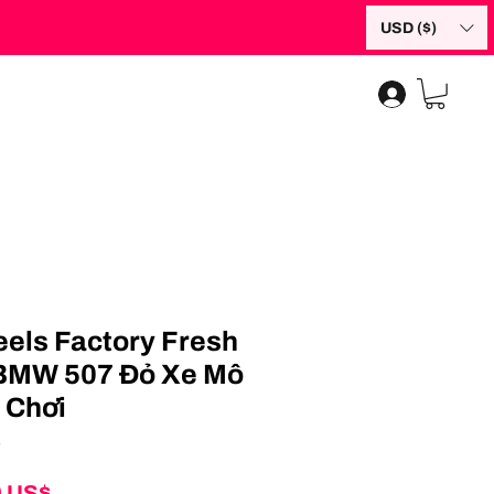
USD ($)
els Factory Fresh
 BMW 507 Đỏ Xe Mô
 Chơi
8
Giá
0 US$