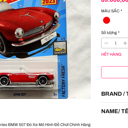
MÀU SẮC
*
Số lượng
*
HẾT HÀNG
BRAND /
HOT WHEELS
NAME/ T
BMW 507
eries BMW 507 Đỏ Xe Mô Hình Đồ Chơi Chính Hãng