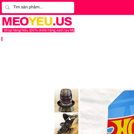
MEO
YEU
.US
Shop hàng hiệu 100% chính hãng xách tay Mỹ
Graco
4Ever
Extend2Fit
Platinum
4-
in-
1