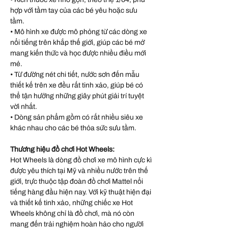
hợp với tầm tay của các bé yêu hoặc sưu
tầm.
• Mô hình xe được mô phỏng từ các dòng xe
nổi tiếng trên khắp thế giới, giúp các bé mở
mang kiến thức và học được nhiều điều mới
mẻ.
• Từ đường nét chi tiết, nước sơn đến mẫu
thiết kế trên xe đều rất tinh xảo, giúp bé có
thể tận hưởng những giây phút giải trí tuyệt
vời nhất.
• Dòng sản phẩm gồm có rất nhiều siêu xe
khác nhau cho các bé thỏa sức sưu tầm.
Thương hiệu đồ chơi Hot Wheels:
Hot Wheels là dòng đồ chơi xe mô hình cực kì
được yêu thích tại Mỹ và nhiều nước trên thế
giới, trực thuộc tập đoàn đồ chơi Mattel nổi
tiếng hàng đầu hiện nay. Với kỹ thuật hiện đại
và thiết kế tinh xảo, những chiếc xe Hot
Wheels không chỉ là đồ chơi, mà nó còn
mang đến trải nghiệm hoàn hảo cho người