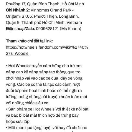
Phường 17, Quận Bình Thạnh, Hồ Chí Minh
Chi Nhánh 2:
Vinhomes Grand Park -
Origami S7.05, Phước Thiện, Long Bình,
Quận 9, Thành phố Hồ Chí Minh, Vietnam
Điện thoại/Zalo:
0909628121 (Ms Khánh)
Tham khảo chi tiết tại link:
https://hotwheels.fandom.com/wiki/%2740%
27s_Woodie
•
Hot Wheels
truyền cảm hứng cho trẻ em
nâng cao kỹ năng sáng tạo thông qua trò
chơi nhập vai vào các xe đua, đẩy xe vòng
vòng. Các bé có thể tái tạo các cảnh rượt
đuổi từ phim hoạt hình hoặc có thể nghĩ ra
tưởng tượng những cốt truyện hoàn toàn mới
với những chiếc siêu xe
• Sản phẩm xe Hot Wheels Với thiết kế nổi bật
và bao bì bắt mắt thích hợp để trưng bày
hoặc sưu tập
• Một món quà tặng tuyệt vời hay đồ chơi cho