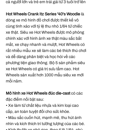
cả người lớn và trẻ em trái gái từ 3 tuổi trở lên
Hot Wheels Crank Itz Series '40's Woodie
là
dòng xe mô hình đồ chơi được thiết kế vô
cùng tinh xảo với tỷ lệ thu nhỏ 1/64 từ chiếc
xe thật. Siêu xe Hot Wheels được mô phỏng
chính xác với hình ảnh xe thật màu sắc bắt
mắt, xe chạy nhanh và mượt, Hot Wheels có
rất nhiều mẫu xe sẽ làm các bé thích thú chơi
và dễ dàng phân biệt và học hỏi về các
phương tiện giao thông. Bộ 5 sản phẩm siêu
xe Hot Wheels có giá trị sưu tầm cao. Hot
Wheels sản xuất hơn 1000 mẫu siêu xe mới
mỗi năm.
Mô hình xe Hot Wheels đúc die-cast
có các
đặc điểm nổi bật sau:
• Xe làm từ chất liệu nhựa và kim loại cao
cấp, an toàn tuyệt đối cho sức khỏe.
• Màu sắc cuốn hút, mạnh mẽ, thu hút ánh
nhìn và kích thích trí tưởng tượng của các bé.
• Kích thước xe nhỏ gọn, theo tỉ lệ 1/64, phù