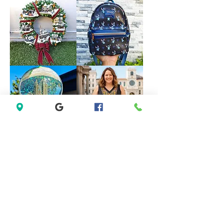
Forever
VINTAGE
21
DISNEY
White
FOUNTAIN
Sleeveless
WORK
Black
GREAT
Lace
Little
Casual
Mermaid
Dress
Under
Size
The
M
Sea
Ariel
Sebastian
*LIMITED*
*LIMITED
Light
EDITION*
Up
Disney
Thomas
Loungefly
Kinkade
Exclusive
Hamilton
Lilo
Collection
&
Christmas
Stitch
Village
Hearts
Wreath
Mini
Backpack
Saks
Lane
Fifth
Bryant
Avenue
Sleeveless
New
Abstract
York
Dress
City
size
Musical
14
Snow
size
Globe
L
Decoration
Gift
Present
*New
Lenovo
Sealed*
TH30
Anthon
Wireless
Berg
Bluetooth