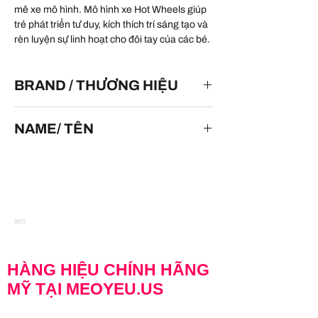
mê xe mô hình. Mô hình xe Hot Wheels giúp
trẻ phát triển tư duy, kích thích trí sáng tạo và
rèn luyện sự linh hoạt cho đôi tay của các bé.
BRAND / THƯƠNG HIỆU
HOT WHEELS
NAME/ TÊN
'40's Woodie
SEO
HÀNG HIỆU CHÍNH HÃNG
MỸ TẠI MEOYEU.US