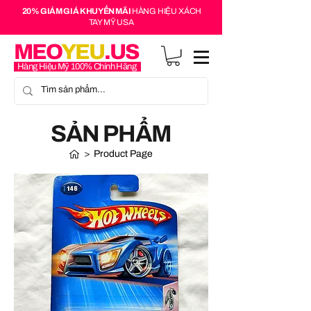
20% GIẢM GIÁ KHUYẾN MÃI
HÀNG HIỆU XÁCH
TAY MỸ USA
MEO
YEU
.US
Hàng Hiệu Mỹ 100% Chính Hãng
SẢN PHẨM
>
Product Page