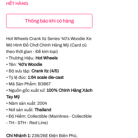
HẾT HÀNG
Thông báo khi có hàng
Hot Wheels Crank Itz Series '40's Woodie Xe
Mô Hình Đồ Chơi Chính Hãng Mỹ (Card cũ
theo thời gian - Đế kim loại)
• Thương Hiệu:
Hot Wheels
• Tên:
'40's Woodie
• Bộ sưu tập:
Crank Itz (4/5)
• Tỷ lệ đúc:
1:64 scale die-cast
• Mã Sản Phẩm:
B3867
• Nguồn gốc xuất xứ:
100% Chính Hãng Xách
Tay Mỹ
• Năm sản xuất:
2004
• Nơi sản xuất:
Thailand
• Độ Hiếm: Collectible (Mainlines - Collectible
- TH - STH - Red Line)
Chi Nhánh 1:
236/26E Điện Biên Phủ,