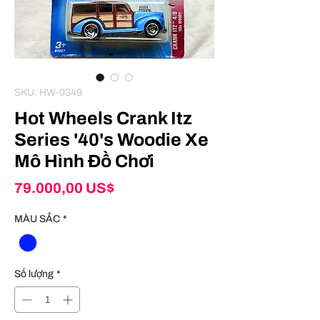
SKU: HW-0349
Hot Wheels Crank Itz
Series '40's Woodie Xe
Mô Hình Đồ Chơi
Giá
79.000,00 US$
MÀU SẮC
*
Số lượng
*