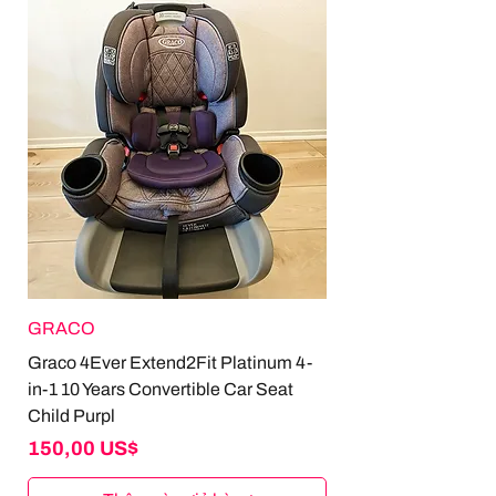
GRACO
Graco 4Ever Extend2Fit Platinum 4-
in-1 10 Years Convertible Car Seat
Child Purpl
Giá
150,00 US$