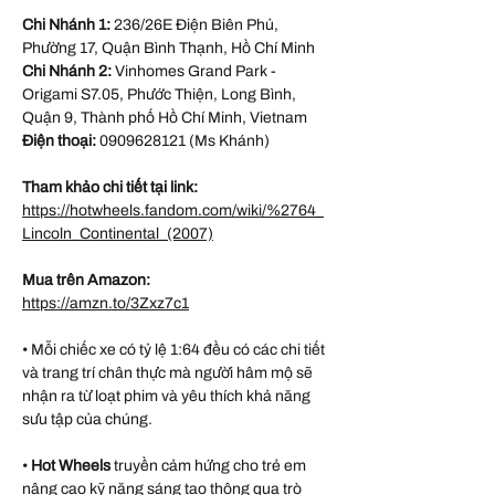
Chi Nhánh 1:
236/26E Điện Biên Phủ,
Phường 17, Quận Bình Thạnh, Hồ Chí Minh
Chi Nhánh 2:
Vinhomes Grand Park -
Origami S7.05, Phước Thiện, Long Bình,
Quận 9, Thành phố Hồ Chí Minh, Vietnam
Điện thoại:
0909628121 (Ms Khánh)
Tham khảo chi tiết tại link:
https://hotwheels.fandom.com/wiki/%2764_
Lincoln_Continental_(2007)
Mua trên Amazon:
https://amzn.to/3Zxz7c1
• Mỗi chiếc xe có tỷ lệ 1:64 đều có các chi tiết
và trang trí chân thực mà người hâm mộ sẽ
nhận ra từ loạt phim và yêu thích khả năng
sưu tập của chúng.
•
Hot Wheels
truyền cảm hứng cho trẻ em
nâng cao kỹ năng sáng tạo thông qua trò