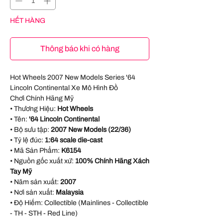
HẾT HÀNG
Thông báo khi có hàng
Hot Wheels 2007 New Models Series '64
Lincoln Continental Xe Mô Hình Đồ
Chơi Chính Hãng Mỹ
• Thương Hiệu:
Hot Wheels
• Tên:
'64 Lincoln Continental
• Bộ sưu tập:
2007 New Models (22/36)
• Tỷ lệ đúc:
1:64 scale die-cast
• Mã Sản Phẩm:
K6154
• Nguồn gốc xuất xứ:
100% Chính Hãng Xách
Tay Mỹ
• Năm sản xuất:
2007
• Nơi sản xuất:
Malaysia
• Độ Hiếm: Collectible (Mainlines - Collectible
- TH - STH - Red Line)