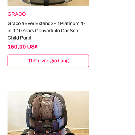
GRACO
Graco 4Ever Extend2Fit Platinum 4-
in-1 10 Years Convertible Car Seat
Child Purpl
Giá
150,00 US$
Thêm vào giỏ hàng