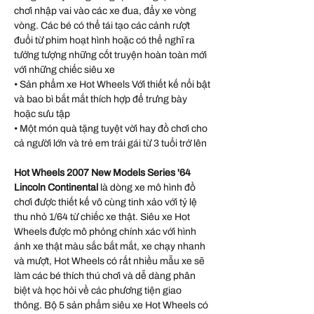
chơi nhập vai vào các xe đua, đẩy xe vòng
vòng. Các bé có thể tái tạo các cảnh rượt
đuổi từ phim hoạt hình hoặc có thể nghĩ ra
tưởng tượng những cốt truyện hoàn toàn mới
với những chiếc siêu xe
• Sản phẩm xe Hot Wheels Với thiết kế nổi bật
và bao bì bắt mắt thích hợp để trưng bày
hoặc sưu tập
• Một món quà tặng tuyệt vời hay đồ chơi cho
cả người lớn và trẻ em trái gái từ 3 tuổi trở lên
Hot Wheels 2007 New Models Series '64
Lincoln Continental
là dòng xe mô hình đồ
chơi được thiết kế vô cùng tinh xảo với tỷ lệ
thu nhỏ 1/64 từ chiếc xe thật. Siêu xe Hot
Wheels được mô phỏng chính xác với hình
ảnh xe thật màu sắc bắt mắt, xe chạy nhanh
và mượt, Hot Wheels có rất nhiều mẫu xe sẽ
làm các bé thích thú chơi và dễ dàng phân
biệt và học hỏi về các phương tiện giao
thông. Bộ 5 sản phẩm siêu xe Hot Wheels có