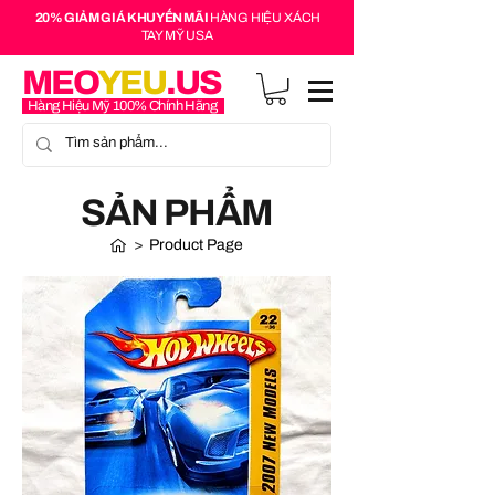
20% GIẢM GIÁ KHUYẾN MÃI
HÀNG HIỆU XÁCH
TAY MỸ USA
MEO
YEU
.US
Hàng Hiệu Mỹ 100% Chính Hãng
SẢN PHẨM
>
Product Page