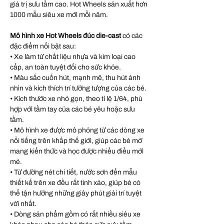
giá trị sưu tầm cao. Hot Wheels sản xuất hơn
1000 mẫu siêu xe mới mỗi năm.
Mô hình xe Hot Wheels đúc die-cast
có các
đặc điểm nổi bật sau:
• Xe làm từ chất liệu nhựa và kim loại cao
cấp, an toàn tuyệt đối cho sức khỏe.
• Màu sắc cuốn hút, mạnh mẽ, thu hút ánh
nhìn và kích thích trí tưởng tượng của các bé.
• Kích thước xe nhỏ gọn, theo tỉ lệ 1/64, phù
hợp với tầm tay của các bé yêu hoặc sưu
tầm.
• Mô hình xe được mô phỏng từ các dòng xe
nổi tiếng trên khắp thế giới, giúp các bé mở
mang kiến thức và học được nhiều điều mới
mẻ.
• Từ đường nét chi tiết, nước sơn đến mẫu
thiết kế trên xe đều rất tinh xảo, giúp bé có
thể tận hưởng những giây phút giải trí tuyệt
vời nhất.
• Dòng sản phẩm gồm có rất nhiều siêu xe