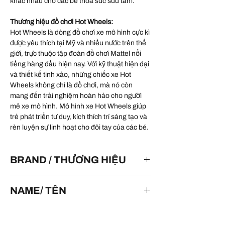
khác nhau cho các bé thỏa sức sưu tầm.
Thương hiệu đồ chơi Hot Wheels:
Hot Wheels là dòng đồ chơi xe mô hình cực kì
được yêu thích tại Mỹ và nhiều nước trên thế
giới, trực thuộc tập đoàn đồ chơi Mattel nổi
tiếng hàng đầu hiện nay. Với kỹ thuật hiện đại
và thiết kế tinh xảo, những chiếc xe Hot
Wheels không chỉ là đồ chơi, mà nó còn
mang đến trải nghiệm hoàn hảo cho người
mê xe mô hình. Mô hình xe Hot Wheels giúp
trẻ phát triển tư duy, kích thích trí sáng tạo và
rèn luyện sự linh hoạt cho đôi tay của các bé.
BRAND / THƯƠNG HIỆU
HOT WHEELS
NAME/ TÊN
'64 Lincoln Continental