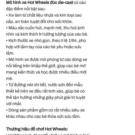
Mô hình xe Hot Wheels đúc die-cast
có các
đặc điểm nổi bật sau:
• Xe làm từ chất liệu nhựa và kim loại cao
cấp, an toàn tuyệt đối cho sức khỏe.
• Màu sắc cuốn hút, mạnh mẽ, thu hút ánh
nhìn và kích thích trí tưởng tượng của các bé.
• Kích thước xe nhỏ gọn, theo tỉ lệ 1/64, phù
hợp với tầm tay của các bé yêu hoặc sưu
tầm.
• Mô hình xe được mô phỏng từ các dòng xe
nổi tiếng trên khắp thế giới, giúp các bé mở
mang kiến thức và học được nhiều điều mới
mẻ.
• Từ đường nét chi tiết, nước sơn đến mẫu
thiết kế trên xe đều rất tinh xảo, giúp bé có
thể tận hưởng những giây phút giải trí tuyệt
vời nhất.
• Dòng sản phẩm gồm có rất nhiều siêu xe
khác nhau cho các bé thỏa sức sưu tầm.
Thương hiệu đồ chơi Hot Wheels: