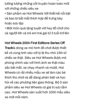
tưởng tượng những cốt truyện hoàn toàn mới
với những chiếc siêu xe
• Sản phẩm xe Hot Wheels Với thiết kế nổi bật
và bao bì bắt mắt thích hợp để trưng bày
hoặc sưu tập
• Một món quà tặng tuyệt vời hay đồ chơi cho
cả người lớn và trẻ em trái gái từ 3 tuổi trở lên
Hot Wheels 2004 First Editions Series Off
Track
là dòng xe mô hình đồ chơi được thiết
kế vô cùng tinh xảo với tỷ lệ thu nhỏ 1/64 từ
chiếc xe thật. Siêu xe Hot Wheels được mô
phỏng chính xác với hình ảnh xe thật màu
sắc bắt mắt, xe chạy nhanh và mượt, Hot
Wheels có rất nhiều mẫu xe sẽ làm các bé
thích thú chơi và dễ dàng phân biệt và học
hỏi về các phương tiện giao thông. Bộ 5 sản
phẩm siêu xe Hot Wheels có giá trị sưu tầm
cao. Hot Wheels sản xuất hơn 1000 mẫu siêu
xe mới mỗi năm.