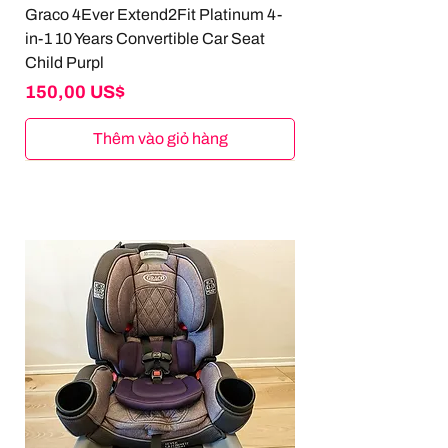
Graco 4Ever Extend2Fit Platinum 4-
in-1 10 Years Convertible Car Seat
Child Purpl
Giá
150,00 US$
Thêm vào giỏ hàng