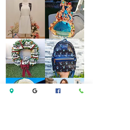
David
AX
Bridal
Paris
Red
Open
Satin
Back
Rhinestone
Blue
Halter
Formal
Bridesmaid
Dress
Evening
size
Party
18
Dress
size
M
Forever
VINTAGE
21
DISNEY
White
FOUNTAIN
Sleeveless
WORK
Black
GREAT
Lace
Little
Casual
Mermaid
Dress
Under
Size
The
M
Sea
Ariel
Sebastian
*LIMITED*
*LIMITED
Light
EDITION*
Up
Disney
Thomas
Loungefly
Kinkade
Exclusive
Hamilton
Lilo
Collection
&
Christmas
Stitch
Village
Hearts
Wreath
Mini
Backpack
Saks
Lane
Fifth
Bryant
Avenue
Sleeveless
New
Abstract