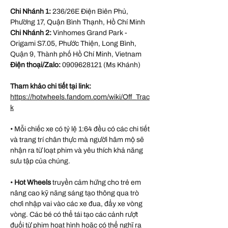
Chi Nhánh 1:
236/26E Điện Biên Phủ,
Phường 17, Quận Bình Thạnh, Hồ Chí Minh
Chi Nhánh 2:
Vinhomes Grand Park -
Origami S7.05, Phước Thiện, Long Bình,
Quận 9, Thành phố Hồ Chí Minh, Vietnam
Điện thoại/Zalo:
0909628121 (Ms Khánh)
Tham khảo chi tiết tại link:
https://hotwheels.fandom.com/wiki/Off_Trac
k
• Mỗi chiếc xe có tỷ lệ 1:64 đều có các chi tiết
và trang trí chân thực mà người hâm mộ sẽ
nhận ra từ loạt phim và yêu thích khả năng
sưu tập của chúng.
•
Hot Wheels
truyền cảm hứng cho trẻ em
nâng cao kỹ năng sáng tạo thông qua trò
chơi nhập vai vào các xe đua, đẩy xe vòng
vòng. Các bé có thể tái tạo các cảnh rượt
đuổi từ phim hoạt hình hoặc có thể nghĩ ra