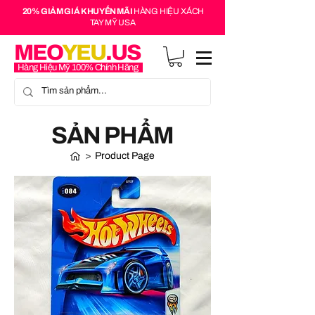
20% GIẢM GIÁ KHUYẾN MÃI
HÀNG HIỆU XÁCH
TAY MỸ USA
MEO
YEU
.US
Hàng Hiệu Mỹ 100% Chính Hãng
SẢN PHẨM
>
Product Page