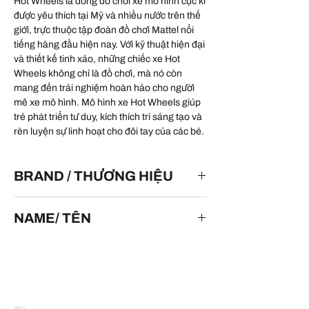
Hot Wheels là dòng đồ chơi xe mô hình cực kì
được yêu thích tại Mỹ và nhiều nước trên thế
giới, trực thuộc tập đoàn đồ chơi Mattel nổi
tiếng hàng đầu hiện nay. Với kỹ thuật hiện đại
và thiết kế tinh xảo, những chiếc xe Hot
Wheels không chỉ là đồ chơi, mà nó còn
mang đến trải nghiệm hoàn hảo cho người
mê xe mô hình. Mô hình xe Hot Wheels giúp
trẻ phát triển tư duy, kích thích trí sáng tạo và
rèn luyện sự linh hoạt cho đôi tay của các bé.
BRAND / THƯƠNG HIỆU
HOT WHEELS
NAME/ TÊN
Off Track
SEO