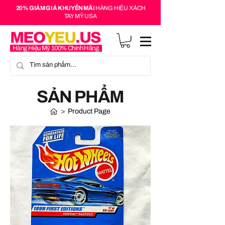
20% GIẢM GIÁ KHUYẾN MÃI
HÀNG HIỆU XÁCH
TAY MỸ USA
MEO
YEU
.US
Hàng Hiệu Mỹ 100% Chính Hãng
SẢN PHẨM
>
Product Page