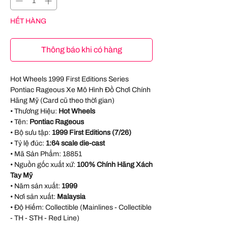
HẾT HÀNG
Thông báo khi có hàng
Hot Wheels 1999 First Editions Series
Pontiac Rageous Xe Mô Hình Đồ Chơi Chính
Hãng Mỹ (Card cũ theo thời gian)
• Thương Hiệu:
Hot Wheels
• Tên:
Pontiac Rageous
• Bộ sưu tập:
1999 First Editions (7/26)
• Tỷ lệ đúc:
1:64 scale die-cast
• Mã Sản Phẩm:
18851
• Nguồn gốc xuất xứ:
100% Chính Hãng Xách
Tay Mỹ
• Năm sản xuất:
1999
• Nơi sản xuất:
Malaysia
• Độ Hiếm: Collectible (Mainlines - Collectible
- TH - STH - Red Line)