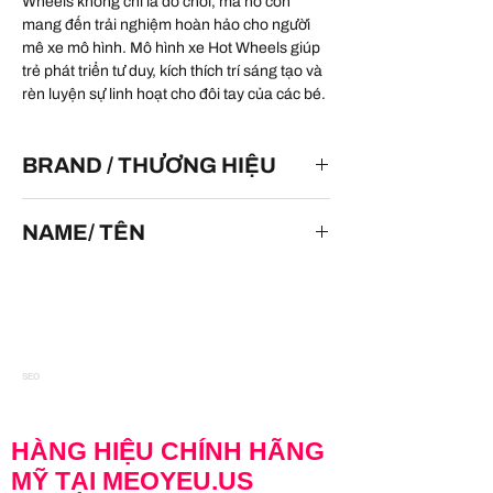
Wheels không chỉ là đồ chơi, mà nó còn
mang đến trải nghiệm hoàn hảo cho người
mê xe mô hình. Mô hình xe Hot Wheels giúp
trẻ phát triển tư duy, kích thích trí sáng tạo và
rèn luyện sự linh hoạt cho đôi tay của các bé.
BRAND / THƯƠNG HIỆU
HOT WHEELS
NAME/ TÊN
Pontiac Rageous
SEO
HÀNG HIỆU CHÍNH HÃNG
MỸ TẠI MEOYEU.US