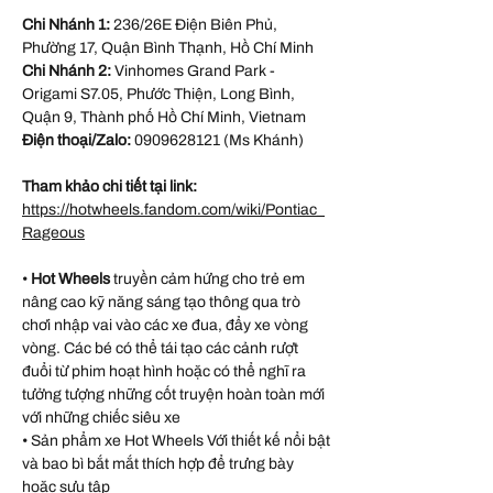
Chi Nhánh 1:
236/26E Điện Biên Phủ,
Phường 17, Quận Bình Thạnh, Hồ Chí Minh
Chi Nhánh 2:
Vinhomes Grand Park -
Origami S7.05, Phước Thiện, Long Bình,
Quận 9, Thành phố Hồ Chí Minh, Vietnam
Điện thoại/Zalo:
0909628121 (Ms Khánh)
Tham khảo chi tiết tại link:
https://hotwheels.fandom.com/wiki/Pontiac_
Rageous
•
Hot Wheels
truyền cảm hứng cho trẻ em
nâng cao kỹ năng sáng tạo thông qua trò
chơi nhập vai vào các xe đua, đẩy xe vòng
vòng. Các bé có thể tái tạo các cảnh rượt
đuổi từ phim hoạt hình hoặc có thể nghĩ ra
tưởng tượng những cốt truyện hoàn toàn mới
với những chiếc siêu xe
• Sản phẩm xe Hot Wheels Với thiết kế nổi bật
và bao bì bắt mắt thích hợp để trưng bày
hoặc sưu tập