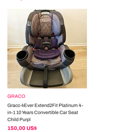
GRACO
Graco 4Ever Extend2Fit Platinum 4-
in-1 10 Years Convertible Car Seat
Child Purpl
Giá
150,00 US$