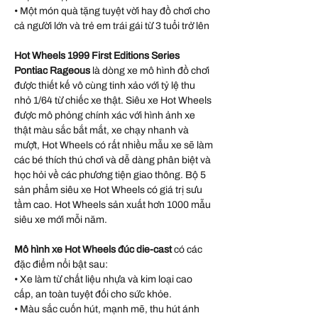
• Một món quà tặng tuyệt vời hay đồ chơi cho
cả người lớn và trẻ em trái gái từ 3 tuổi trở lên
Hot Wheels 1999 First Editions Series
Pontiac Rageous
là dòng xe mô hình đồ chơi
được thiết kế vô cùng tinh xảo với tỷ lệ thu
nhỏ 1/64 từ chiếc xe thật. Siêu xe Hot Wheels
được mô phỏng chính xác với hình ảnh xe
thật màu sắc bắt mắt, xe chạy nhanh và
mượt, Hot Wheels có rất nhiều mẫu xe sẽ làm
các bé thích thú chơi và dễ dàng phân biệt và
học hỏi về các phương tiện giao thông. Bộ 5
sản phẩm siêu xe Hot Wheels có giá trị sưu
tầm cao. Hot Wheels sản xuất hơn 1000 mẫu
siêu xe mới mỗi năm.
Mô hình xe Hot Wheels đúc die-cast
có các
đặc điểm nổi bật sau:
• Xe làm từ chất liệu nhựa và kim loại cao
cấp, an toàn tuyệt đối cho sức khỏe.
• Màu sắc cuốn hút, mạnh mẽ, thu hút ánh