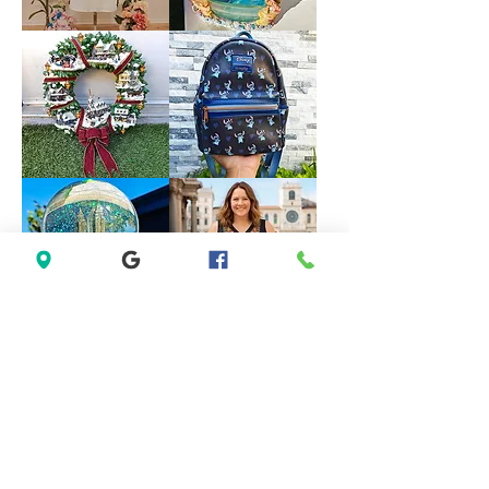
size
M
Forever
VINTAGE
21
DISNEY
White
FOUNTAIN
Sleeveless
WORK
Black
GREAT
Lace
Little
Casual
Mermaid
Dress
Under
Size
The
M
Sea
Ariel
Sebastian
*LIMITED*
*LIMITED
Light
EDITION*
Up
Disney
Thomas
Loungefly
Kinkade
Exclusive
Hamilton
Lilo
Collection
&
Christmas
Stitch
Village
Hearts
Wreath
Mini
Backpack
Saks
Lane
Fifth
Bryant
Avenue
Sleeveless
New
Abstract
York
Dress
City
size
Musical
14
Snow
size
Globe
L
Decoration
Gift
Present
*New
Lenovo