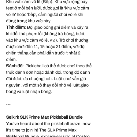
Khu vực cấm vô lê (Bếp): Khu vực rộng bảy
feet ở mỗi bên lưới, được gọi là 'khu vực cấm
vô lê' hoặc 'bếp', cấm người chơi vô lê khi
đứng trong khu vực này.
Tính điểm
: Đội giao bóng ghi điểm và xảy ra
khi đối thủ phạm lỗi (không trả bóng, bước
vào khu vực cấm vô lê, v.v.). Trò chơi thường
được chơi đến 11, 15 hoặc 21 điểm, với đội
chiến thắng cần phải dẫn trước ít nhất 2
điểm.
Đánh đôi
: Pickleball có thể được chơi theo thể
thức đánh đơn hoặc đánh đôi, trong đó đánh
đôi được ưa chuộng hơn. Luật chơi vẫn giữ
nguyên, với một số thay đổi nhỏ về luật giao
bóng và luật nhận bóng.
---
Selkirk SLK Prime Max Pickleball Bundle
You've heard about the pickleball craze, now
it's time to join in! The SLK Prime Max
Pickleball Bundle, exclusively sold at Costco,