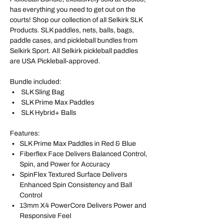
has everything you need to get out on the
courts! Shop our collection of all Selkirk SLK
Products. SLK paddles, nets, balls, bags,
paddle cases, and pickleball bundles from
Selkirk Sport. All Selkirk pickleball paddles
are USA Pickleball-approved.
Bundle included:
SLK Sling Bag
SLK Prime Max Paddles
SLK Hybrid+ Balls
Features:
SLK Prime Max Paddles in Red & Blue
Fiberflex Face Delivers Balanced Control,
Spin, and Power for Accuracy
SpinFlex Textured Surface Delivers
Enhanced Spin Consistency and Ball
Control
13mm X4 PowerCore Delivers Power and
Responsive Feel