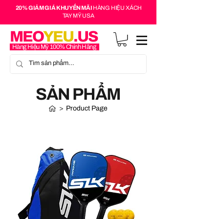
20% GIẢM GIÁ KHUYẾN MÃI
HÀNG HIỆU XÁCH
TAY MỸ USA
MEO
YEU
.US
Hàng Hiệu Mỹ 100% Chính Hãng
SẢN PHẨM
>
Product Page