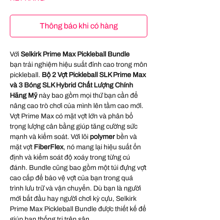
Thông báo khi có hàng
Với
Selkirk Prime Max Pickleball Bundle
bạn
trải nghiệm hiệu suất đỉnh cao trong môn
pickleball.
Bộ 2 Vợt Pickleball SLK Prime Max
và 3 Bóng SLK Hybrid Chất Lượng Chính
Hãng Mỹ
này bao gồm mọi thứ bạn cần để
nâng cao trò chơi của mình lên tầm cao mới.
Vợt Prime Max có mặt vợt lớn và phân bổ
trọng lượng cân bằng giúp tăng cường sức
mạnh và kiểm soát. Với lõi
polymer
bền và
mặt vợt
FiberFlex
, nó mang lại hiệu suất ổn
định và kiểm soát độ xoáy trong từng cú
đánh. Bundle cũng bao gồm một túi đựng vợt
cao cấp để bảo vệ vợt của bạn trong quá
trình lưu trữ và vận chuyển. Dù bạn là người
mới bắt đầu hay người chơi kỳ cựu, Selkirk
Prime Max Pickleball Bundle được thiết kế để
giúp bạn thống trị trên sân.