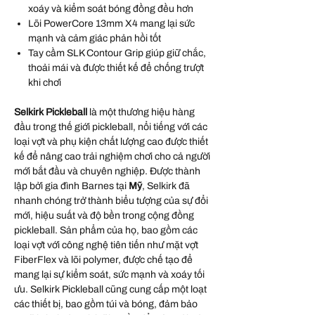
xoáy và kiểm soát bóng đồng đều hơn
Lõi PowerCore 13mm X4 mang lại sức
mạnh và cảm giác phản hồi tốt
Tay cầm SLK Contour Grip giúp giữ chắc,
thoải mái và được thiết kế để chống trượt
khi chơi
Selkirk
Pickleball
là một thương hiệu hàng
đầu trong thế giới pickleball, nổi tiếng với các
loại vợt và phụ kiện chất lượng cao được thiết
kế để nâng cao trải nghiệm chơi cho cả người
mới bắt đầu và chuyên nghiệp. Được thành
lập bởi gia đình Barnes tại
Mỹ
, Selkirk đã
nhanh chóng trở thành biểu tượng của sự đổi
mới, hiệu suất và độ bền trong cộng đồng
pickleball. Sản phẩm của họ, bao gồm các
loại vợt với công nghệ tiên tiến như mặt vợt
FiberFlex và lõi polymer, được chế tạo để
mang lại sự kiểm soát, sức mạnh và xoáy tối
ưu. Selkirk Pickleball cũng cung cấp một loạt
các thiết bị, bao gồm túi và bóng, đảm bảo