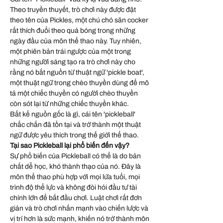
Theo truyền thuyết, trò chơi này được đặt
theo tên của Pickles, một chú chó săn cocker
rất thích đuổi theo quả bóng trong những
ngày đầu của môn thể thao này. Tuy nhiên,
một phiên bản trái ngược của một trong
những người sáng tạo ra trò chơi này cho
rằng nó bắt nguồn từ thuật ngữ 'pickle boat',
một thuật ngữ trong chèo thuyền dùng để mô
tả một chiếc thuyền có người chèo thuyền
còn sót lại từ những chiếc thuyền khác.
Bất kể nguồn gốc là gì, cái tên 'pickleball'
chắc chắn đã tồn tại và trở thành một thuật
ngữ được yêu thích trong thế giới thể thao.
Tại sao Pickleball lại phổ biến đến vậy?
Sự phổ biến của Pickleball có thể là do bản
chất dễ học, khó thành thạo của nó. Đây là
môn thể thao phù hợp với mọi lứa tuổi, mọi
trình độ thể lực và không đòi hỏi đầu tư tài
chính lớn để bắt đầu chơi. Luật chơi rất đơn
giản và trò chơi nhấn mạnh vào chiến lược và
vị trí hơn là sức mạnh, khiến nó trở thành môn