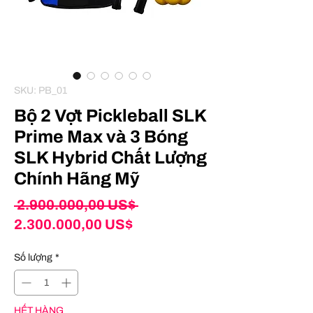
SKU: PB_01
Bộ 2 Vợt Pickleball SLK
Prime Max và 3 Bóng
SLK Hybrid Chất Lượng
Chính Hãng Mỹ
Giá
 2.900.000,00 US$ 
Giá
thông
2.300.000,00 US$
bán
thường
Số lượng
*
rẻ
HẾT HÀNG