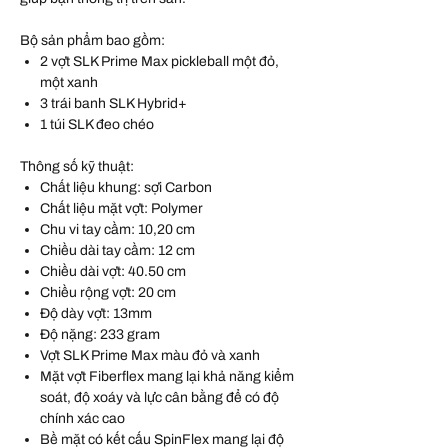
Bộ sản phẩm bao gồm:
2 vợt SLK Prime Max pickleball một đỏ,
một xanh
3 trái banh SLK Hybrid+
1 túi SLK đeo chéo
Thông số kỹ thuật:
Chất liệu khung: sợi Carbon
Chất liệu mặt vợt: Polymer
Chu vi tay cầm: 10,20 cm
Chiều dài tay cầm: 12 cm
Chiều dài vợt: 40.50 cm
Chiều rộng vợt: 20 cm
Độ dày vợt: 13mm
Độ nặng: 233 gram
Vợt SLK Prime Max màu đỏ và xanh
Mặt vợt Fiberflex mang lại khả năng kiểm
soát, độ xoáy và lực cân bằng để có độ
chính xác cao
Bề mặt có kết cấu SpinFlex mang lại độ