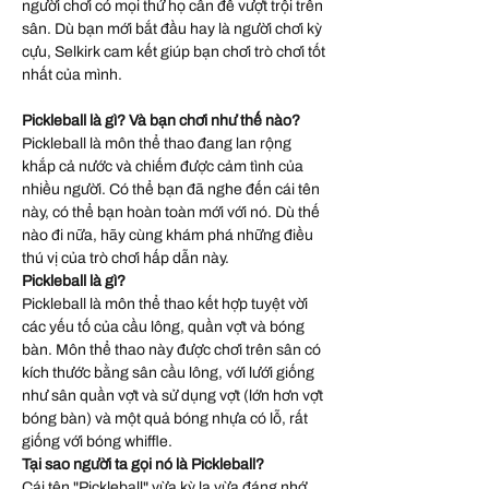
người chơi có mọi thứ họ cần để vượt trội trên
sân. Dù bạn mới bắt đầu hay là người chơi kỳ
cựu, Selkirk cam kết giúp bạn chơi trò chơi tốt
nhất của mình.
Pickleball là gì? Và bạn chơi như thế nào?
Pickleball là môn thể thao đang lan rộng
khắp cả nước và chiếm được cảm tình của
nhiều người. Có thể bạn đã nghe đến cái tên
này, có thể bạn hoàn toàn mới với nó. Dù thế
nào đi nữa, hãy cùng khám phá những điều
thú vị của trò chơi hấp dẫn này.
Pickleball là gì?
Pickleball là môn thể thao kết hợp tuyệt vời
các yếu tố của cầu lông, quần vợt và bóng
bàn. Môn thể thao này được chơi trên sân có
kích thước bằng sân cầu lông, với lưới giống
như sân quần vợt và sử dụng vợt (lớn hơn vợt
bóng bàn) và một quả bóng nhựa có lỗ, rất
giống với bóng whiffle.
Tại sao người ta gọi nó là Pickleball?
Cái tên "Pickleball" vừa kỳ lạ vừa đáng nhớ.