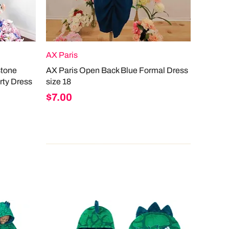
AX Paris
stone
AX Paris Open Back Blue Formal Dress
rty Dress
size 18
Price
$7.00