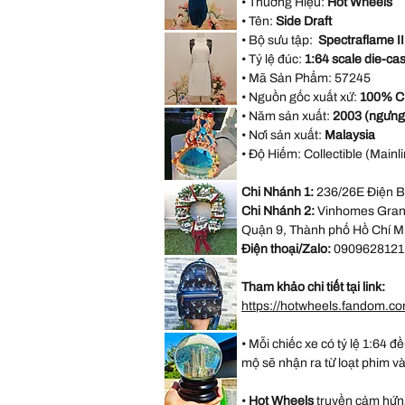
• Thương Hiệu:
Hot Wheels
Halter
Bridesmaid
• Tên:
Side Draft
Evening
AX
Party
• Bộ sưu tập:
Spectraflame II
Paris
Dress
Open
• Tỷ lệ đúc:
1:64 scale die-cas
size
Back
M
Blue
• Mã Sản Phẩm:
57245
Formal
Dress
• Nguồn gốc xuất xứ:
100% C
size
Forever
18
• Năm sản xuất:
2003 (ngưng
21
White
• Nơi sản xuất:
Malaysia
Sleeveless
Black
• Độ Hiếm: Collectible (Mainli
Lace
Casual
Dress
VINTAGE
Size
Chi Nhánh 1:
236/26E Điện B
DISNEY
M
FOUNTAIN
Chi Nhánh 2:
Vinhomes Grand
WORK
GREAT
Quận 9, Thành phố Hồ Chí M
Little
Mermaid
Điện thoại/Zalo:
0909628121
Under
*LIMITED*
The
Light
Sea
Up
Ariel
Tham khảo chi tiết tại link:
Thomas
Sebastian
Kinkade
https://hotwheels.fandom.co
Hamilton
Collection
Christmas
*LIMITED
Village
• Mỗi chiếc xe có tỷ lệ 1:64 đ
EDITION*
Wreath
Disney
mộ sẽ nhận ra từ loạt phim v
Loungefly
Exclusive
Lilo
&
•
Hot Wheels
truyền cảm hứng
Stitch