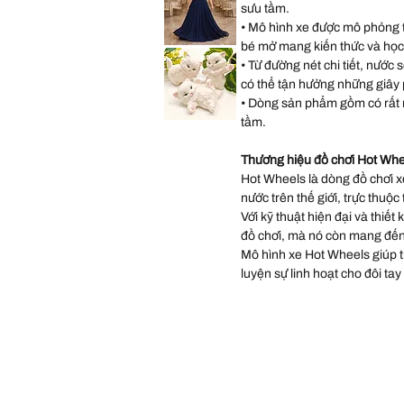
Occasions
sưu tầm.
Wedding
Gown
• Mô hình xe được mô phỏng từ
Dress
size
bé mở mang kiến thức và học
Lulus
14
Sequin
• Từ đường nét chi tiết, nước 
Chiffon
Halter
có thể tận hưởng những giây ph
Matte
Navy
• Dòng sản phẩm gồm có rất 
Long
Dress
tầm.
Vintage
size
Scioto
XL
Ceramic
Kitten
.
Thương hiệu đồ chơi Hot Whe
Statues
Three
Hot Wheels là dòng đồ chơi xe
Persian
White
nước trên thế giới, trực thuộc
Kittens
Playing
Với kỹ thuật hiện đại và thiết
Hand
P
đồ chơi, mà nó còn mang đến
Mô hình xe Hot Wheels giúp trẻ
luyện sự linh hoạt cho đôi tay