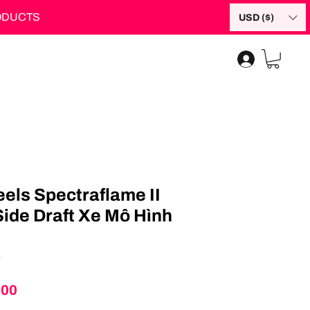
RODUCTS
USD ($)
els Spectraflame II
Side Draft Xe Mô Hình
0
Price
.00