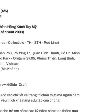
 (4/5)
t
hính Hãng Xách Tay Mỹ
 sản xuất 2003)
nes - Collectible - TH - STH - Red Line)
iên Phủ, Phường 17, Quận Bình Thạnh, Hồ Chí Minh
 Park - Origami S7.05, Phước Thiện, Long Bình,
inh, Vietnam
 (Ms Khánh)
m/wiki/Side_Draft
ều có các chi tiết và trang trí chân thực mà người hâm
à yêu thích khả năng sưu tập của chúng.
 cho trẻ em nâng cao kỹ năng sáng tạo thông qua