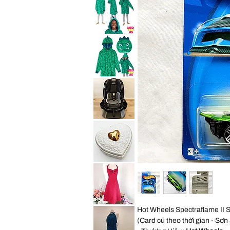
Convertible
Expedition
Car
Jogger
Seat
Travel
Child
System
Purpl
Stroller
All
Saint
Terrain
Eve
Jogging
Youth
Foldable
2in1
Sleep
Hoodie
Wearable
Blanket
Saint
Cozy
Eve
Pillow
Youth
Green
2in1
Dino
Sleep
Kid
Hoodie
S
Wearable
Blanket
Graco
Cozy
4Ever
Pillow
Extend2Fit
Green
4-
Dino
in-
Kid
1
ML
10
Years
Vintage
Convertible
George
Car
Good
Seat
Heart
Child
Shaped
Black
Trinket
Box
Cream
David
Hot Wheels Spectraflame II 
Gold
Bridal
Porcelain
Red
(Card cũ theo thời gian - Sơ
Embossed
Satin
Rose
Rhinestone