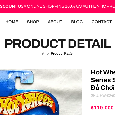
ISCOUNT
USA ONLINE SHOPPING 100% US AUTHENTIC P
HOME
SHOP
ABOUT
BLOG
CONTACT
PRODUCT DETAIL
>
Product Page
Hot Whe
Series 
Đồ Chơi
SKU: HW-024
$119,000