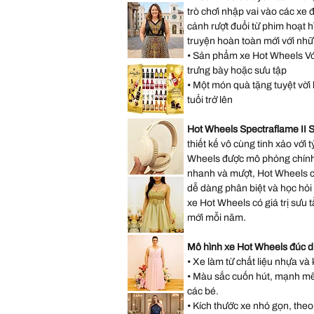
Saks
Hearts
trò chơi nhập vai vào các xe 
Fifth
Mini
Avenue
Backpack
cảnh rượt đuổi từ phim hoạt 
New
York
truyện hoàn toàn mới với nhữ
City
Musical
• Sản phẩm xe Hot Wheels Với 
Snow
Lane
Globe
Bryant
trưng bày hoặc sưu tập
Decoration
Sleeveless
Gift
• Một món quà tặng tuyệt vời h
Abstract
Present
Dress
tuổi trở lên
size
14
size
*New
L
Sealed*
Hot Wheels Spectraflame II S
Anthon
Berg
thiết kế vô cùng tinh xảo với t
Dark
Wheels được mô phỏng chính 
Chocolate
Liqueur
nhanh và mượt, Hot Wheels có
Liquor
Lenovo
2.2
TH30
dễ dàng phân biệt và học hỏi
Lbs
Wireless
64
Bluetooth
xe Hot Wheels có giá trị sưu
Bottles
Headphones
073026
with
mới mỗi năm.
Headwear
Earmuffs
Speechless
Games
Sleeveless
Mô hình xe Hot Wheels đúc d
w
Gold
Mic
Sparkly
• Xe làm từ chất liệu nhựa và 
Sequin
Prom
• Màu sắc cuốn hút, mạnh mẽ, 
Party
Dress
các bé.
Hayley
Size
Paige
• Kích thước xe nhỏ gọn, theo
11
Pink