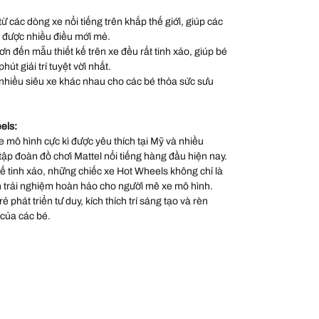
 các dòng xe nổi tiếng trên khắp thế giới, giúp các
 được nhiều điều mới mẻ.
sơn đến mẫu thiết kế trên xe đều rất tinh xảo, giúp bé
út giải trí tuyệt vời nhất.
nhiều siêu xe khác nhau cho các bé thỏa sức sưu
els:
 mô hình cực kì được yêu thích tại Mỹ và nhiều
 tập đoàn đồ chơi Mattel nổi tiếng hàng đầu hiện nay.
 kế tinh xảo, những chiếc xe Hot Wheels không chỉ là
 trải nghiệm hoàn hảo cho người mê xe mô hình.
 phát triển tư duy, kích thích trí sáng tạo và rèn
 của các bé.