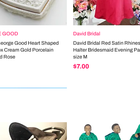
 GOOD
David Bridal
George Good Heart Shaped
David Bridal Red Satin Rhine
ox Cream Gold Porcelain
Halter Bridesmaid Evening Pa
d Rose
size M
Price
$7.00