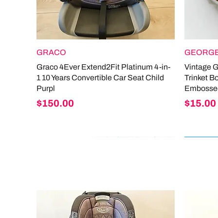
GRACO
GEORGE
Graco 4Ever Extend2Fit Platinum 4-in-
Vintage 
1 10 Years Convertible Car Seat Child
Trinket B
Purpl
Embosse
Price
Price
$150.00
$15.00