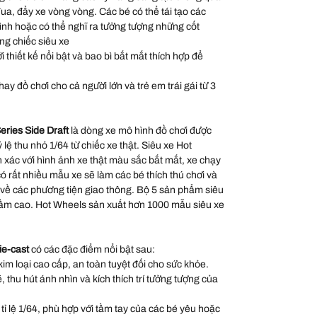
đua, đẩy xe vòng vòng. Các bé có thể tái tạo các
hình hoặc có thể nghĩ ra tưởng tượng những cốt
ng chiếc siêu xe
thiết kế nổi bật và bao bì bắt mắt thích hợp để
ay đồ chơi cho cả người lớn và trẻ em trái gái từ 3
eries Side Draft
là dòng xe mô hình đồ chơi được
ỷ lệ thu nhỏ 1/64 từ chiếc xe thật. Siêu xe Hot
xác với hình ảnh xe thật màu sắc bắt mắt, xe chạy
 rất nhiều mẫu xe sẽ làm các bé thích thú chơi và
 về các phương tiện giao thông. Bộ 5 sản phẩm siêu
 tầm cao. Hot Wheels sản xuất hơn 1000 mẫu siêu xe
ie-cast
có các đặc điểm nổi bật sau:
kim loại cao cấp, an toàn tuyệt đối cho sức khỏe.
thu hút ánh nhìn và kích thích trí tưởng tượng của
 tỉ lệ 1/64, phù hợp với tầm tay của các bé yêu hoặc