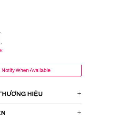
K
Notify When Available
 THƯƠNG HIỆU
ÊN