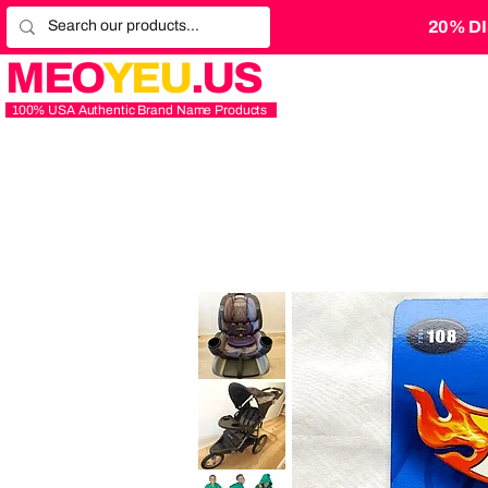
20% D
MEO
YEU
.US
100% USA Authentic Brand Name Products
Graco
4Ever
Extend2Fit
Platinum
4-
in-
1
10
Baby
Years
Trend