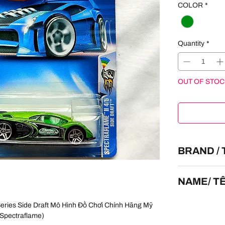
COLOR
*
Quantity
*
OUT OF STOC
BRAND /
HOT WHEELS
NAME/ T
Side Draft
Series Side Draft Mô Hình Đồ Chơi Chính Hãng Mỹ
n Spectraflame)