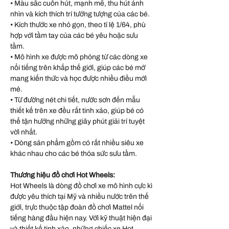
• Màu sắc cuốn hút, mạnh mẽ, thu hút ánh
nhìn và kích thích trí tưởng tượng của các bé.
• Kích thước xe nhỏ gọn, theo tỉ lệ 1/64, phù
hợp với tầm tay của các bé yêu hoặc sưu
tầm.
• Mô hình xe được mô phỏng từ các dòng xe
nổi tiếng trên khắp thế giới, giúp các bé mở
mang kiến thức và học được nhiều điều mới
mẻ.
• Từ đường nét chi tiết, nước sơn đến mẫu
thiết kế trên xe đều rất tinh xảo, giúp bé có
thể tận hưởng những giây phút giải trí tuyệt
vời nhất.
• Dòng sản phẩm gồm có rất nhiều siêu xe
khác nhau cho các bé thỏa sức sưu tầm.
Thương hiệu đồ chơi Hot Wheels:
Hot Wheels là dòng đồ chơi xe mô hình cực kì
được yêu thích tại Mỹ và nhiều nước trên thế
giới, trực thuộc tập đoàn đồ chơi Mattel nổi
tiếng hàng đầu hiện nay. Với kỹ thuật hiện đại
và thiết kế tinh xảo, những chiếc xe Hot