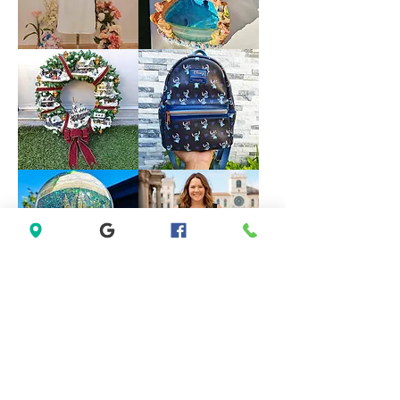
Evening
size
Party
18
Dress
size
M
Forever
VINTAGE
21
DISNEY
White
FOUNTAIN
Sleeveless
WORK
Black
GREAT
Lace
Little
Casual
Mermaid
Dress
Under
Size
The
M
Sea
Ariel
Sebastian
*LIMITED*
*LIMITED
Light
EDITION*
Up
Disney
Thomas
Loungefly
Kinkade
Exclusive
Hamilton
Lilo
Collection
&
Christmas
Stitch
Village
Hearts
Wreath
Mini
Backpack
Saks
Lane
Fifth
Bryant
Avenue
Sleeveless
New
Abstract
York
Dress
City
size
Musical
14
Snow
size
Globe
L
Decoration
Gift