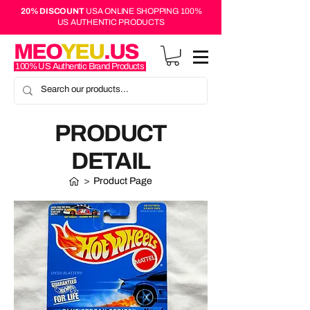
20% DISCOUNT
USA ONLINE SHOPPING 100%
US AUTHENTIC PRODUCTS
MEO
YEU
.US
100% US Authentic Brand Products
PRODUCT
DETAIL
>
Product Page