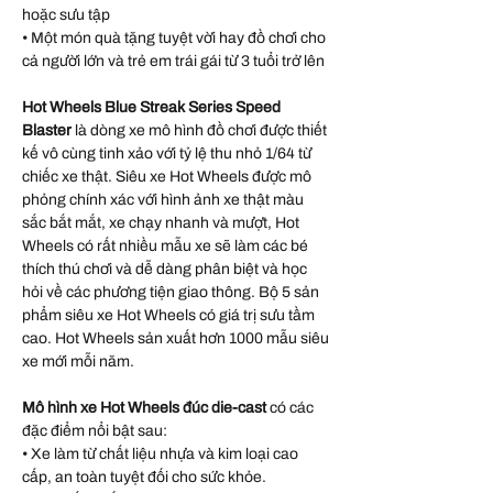
hoặc sưu tập
• Một món quà tặng tuyệt vời hay đồ chơi cho
cả người lớn và trẻ em trái gái từ 3 tuổi trở lên
Hot Wheels Blue Streak Series Speed
Blaster
là dòng xe mô hình đồ chơi được thiết
kế vô cùng tinh xảo với tỷ lệ thu nhỏ 1/64 từ
chiếc xe thật. Siêu xe Hot Wheels được mô
phỏng chính xác với hình ảnh xe thật màu
sắc bắt mắt, xe chạy nhanh và mượt, Hot
Wheels có rất nhiều mẫu xe sẽ làm các bé
thích thú chơi và dễ dàng phân biệt và học
hỏi về các phương tiện giao thông. Bộ 5 sản
phẩm siêu xe Hot Wheels có giá trị sưu tầm
cao. Hot Wheels sản xuất hơn 1000 mẫu siêu
xe mới mỗi năm.
Mô hình xe Hot Wheels đúc die-cast
có các
đặc điểm nổi bật sau:
• Xe làm từ chất liệu nhựa và kim loại cao
cấp, an toàn tuyệt đối cho sức khỏe.