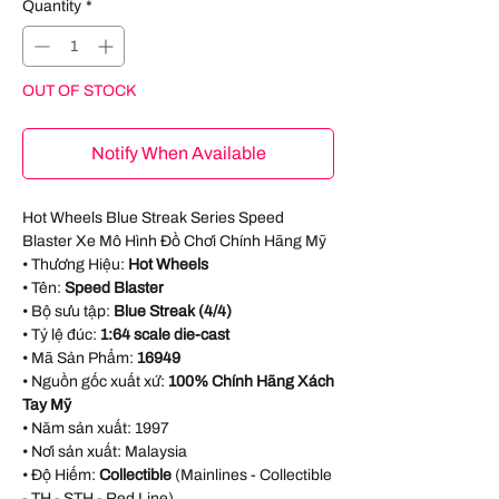
Quantity
*
OUT OF STOCK
Notify When Available
Hot Wheels Blue Streak Series Speed
Blaster Xe Mô Hình Đồ Chơi Chính Hãng Mỹ
• Thương Hiệu:
Hot Wheels
• Tên:
Speed Blaster
• Bộ sưu tập:
Blue Streak (4/4)
• Tỷ lệ đúc:
1:64 scale die-cast
• Mã Sản Phẩm:
16949
• Nguồn gốc xuất xứ:
100% Chính Hãng Xách
Tay Mỹ
• Năm sản xuất:
1997
• Nơi sản xuất:
Malaysia
• Độ Hiếm:
Collectible
(Mainlines - Collectible
- TH - STH - Red Line)