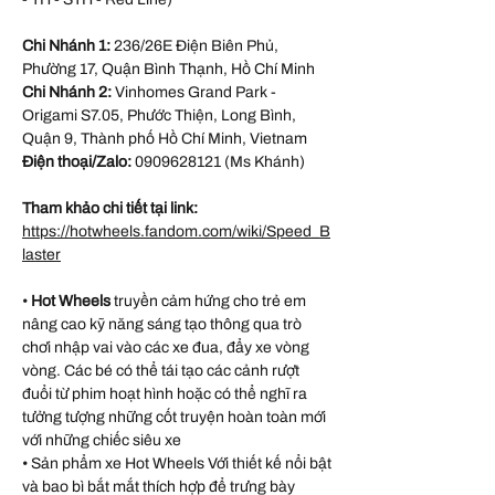
Chi Nhánh 1:
236/26E Điện Biên Phủ,
Phường 17, Quận Bình Thạnh, Hồ Chí Minh
Chi Nhánh 2:
Vinhomes Grand Park -
Origami S7.05, Phước Thiện, Long Bình,
Quận 9, Thành phố Hồ Chí Minh, Vietnam
Điện thoại/Zalo:
0909628121 (Ms Khánh)
Tham khảo chi tiết tại link:
https://hotwheels.fandom.com/wiki/Speed_B
laster
•
Hot Wheels
truyền cảm hứng cho trẻ em
nâng cao kỹ năng sáng tạo thông qua trò
chơi nhập vai vào các xe đua, đẩy xe vòng
vòng. Các bé có thể tái tạo các cảnh rượt
đuổi từ phim hoạt hình hoặc có thể nghĩ ra
tưởng tượng những cốt truyện hoàn toàn mới
với những chiếc siêu xe
• Sản phẩm xe Hot Wheels Với thiết kế nổi bật
và bao bì bắt mắt thích hợp để trưng bày