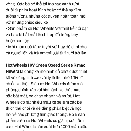
vòng. Các bé có thể tái tạo các cảnh rượt
đuổi từ phim hoạt hình hoặc có thể nghĩ ra
tưởng tượng những cốt truyện hoàn toàn mới
với những chiếc siêu xe
• Sản phẩm xe Hot Wheels Với thiết kế nổi bật
và bao bì bắt mắt thích hợp để trưng bày
hoặc sưu tập
• Một món quà tặng tuyệt vời hay đồ chơi cho
cả người lớn và trẻ em trái gái từ 3 tuổi trở lên
Hot Wheels HW Green Speed Series Rimac
Nevera
là dòng xe mô hình đồ chơi được thiết
kế vô cùng tinh xảo với tỷ lệ thu nhỏ 1/64 từ
chiếc xe thật. Siêu xe Hot Wheels được mô
phỏng chính xác với hình ảnh xe thật màu
sắc bắt mắt, xe chạy nhanh và mượt, Hot
Wheels có rất nhiều mẫu xe sẽ làm các bé
thích thú chơi và dễ dàng phân biệt và học
hỏi về các phương tiện giao thông. Bộ 5 sản
phẩm siêu xe Hot Wheels có giá trị sưu tầm
cao. Hot Wheels sản xuất hơn 1000 mẫu siêu