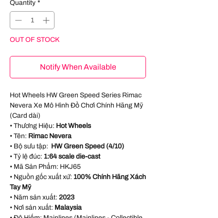
Quantity
*
OUT OF STOCK
Notify When Available
Hot Wheels HW Green Speed Series Rimac
Nevera Xe Mô Hình Đồ Chơi Chính Hãng Mỹ
(Card dài)
• Thương Hiệu:
Hot Wheels
• Tên:
Rimac Nevera
• Bộ sưu tập:
HW Green Speed (4/10)
• Tỷ lệ đúc:
1:64 scale die-cast
• Mã Sản Phẩm:
HKJ65
• Nguồn gốc xuất xứ:
100% Chính Hãng Xách
Tay Mỹ
• Năm sản xuất:
2023
• Nơi sản xuất:
Malaysia
• Độ Hiếm: Mainlines (Mainlines - Collectible