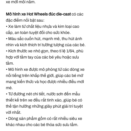
xe mới mỗi năm.
Mô hình xe Hot Wheels đúc die-cast
có các
đặc điểm nổi bật sau:
• Xe làm từ chất liệu nhựa và kim loại cao
cấp, an toàn tuyệt đối cho sức khỏe.
• Màu sắc cuốn hút, mạnh mẽ, thu hút ánh
nhìn và kích thích trí tưởng tượng của các bé.
• Kích thước xe nhỏ gọn, theo tỉ lệ 1/64, phù
hợp với tầm tay của các bé yêu hoặc sưu
tầm.
• Mô hình xe được mô phỏng từ các dòng xe
nổi tiếng trên khắp thế giới, giúp các bé mở
mang kiến thức và học được nhiều điều mới
mẻ.
• Từ đường nét chi tiết, nước sơn đến mẫu
thiết kế trên xe đều rất tinh xảo, giúp bé có
thể tận hưởng những giây phút giải trí tuyệt
vời nhất.
• Dòng sản phẩm gồm có rất nhiều siêu xe
khác nhau cho các bé thỏa sức sưu tầm.