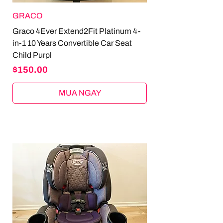
GRACO
Graco 4Ever Extend2Fit Platinum 4-
in-1 10 Years Convertible Car Seat
Child Purpl
Price
$150.00
MUA NGAY