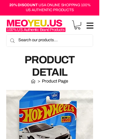
20% DISCOUNT
USA ONLINE SHOPPING 100%
US AUTHENTIC PRODUCTS
MEO
YEU
.US
100% US Authentic Brand Products
PRODUCT
DETAIL
>
Product Page