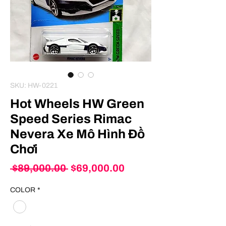
SKU: HW-0221
Hot Wheels HW Green
Speed Series Rimac
Nevera Xe Mô Hình Đồ
Chơi
Regular
Sale
 $89,000.00 
$69,000.00
Price
Price
COLOR
*