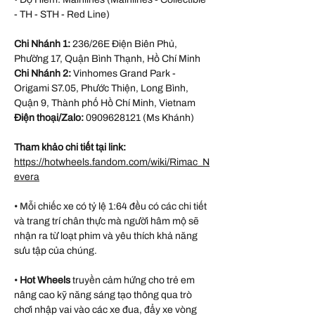
- TH - STH - Red Line)
Chi Nhánh 1:
236/26E Điện Biên Phủ,
Phường 17, Quận Bình Thạnh, Hồ Chí Minh
Chi Nhánh 2:
Vinhomes Grand Park -
Origami S7.05, Phước Thiện, Long Bình,
Quận 9, Thành phố Hồ Chí Minh, Vietnam
Điện thoại/Zalo:
0909628121 (Ms Khánh)
Tham khảo chi tiết tại link:
https://hotwheels.fandom.com/wiki/Rimac_N
evera
• Mỗi chiếc xe có tỷ lệ 1:64 đều có các chi tiết
và trang trí chân thực mà người hâm mộ sẽ
nhận ra từ loạt phim và yêu thích khả năng
sưu tập của chúng.
•
Hot Wheels
truyền cảm hứng cho trẻ em
nâng cao kỹ năng sáng tạo thông qua trò
chơi nhập vai vào các xe đua, đẩy xe vòng