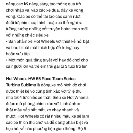
nâng cao kỹ năng sáng tạo thông qua trò
chơi nhập vai vào các xe đua, đẩy xe vòng
vòng. Các bé có thể tái tạo các cảnh rượt
đuổi từ phim hoạt hình hoặc có thể nghĩ ra
tưởng tượng những cốt truyện hoàn toàn mới
với những chiếc siêu xe
• Sản phẩm xe Hot Wheels Với thiết kế nổi bật
và bao bì bắt mắt thích hợp để trưng bày
hoặc sưu tập
• Một món quà tặng tuyệt vời hay đồ chơi cho
cả người lớn và trẻ em trái gái từ 3 tuổi trở lên
Hot Wheels HW 55 Race Team Series
Turbine Sublime
là dòng xe mô hình đồ chơi
được thiết kế vô cùng tinh xảo với tỷ lệ thu
nhỏ 1/64 từ chiếc xe thật. Siêu xe Hot Wheels
được mô phỏng chính xác với hình ảnh xe
thật màu sắc bắt mắt, xe chạy nhanh và
mượt, Hot Wheels có rất nhiều mẫu xe sẽ làm
các bé thích thú chơi và dễ dàng phân biệt và
học hỏi về các phương tiện giao thông. Bộ 5