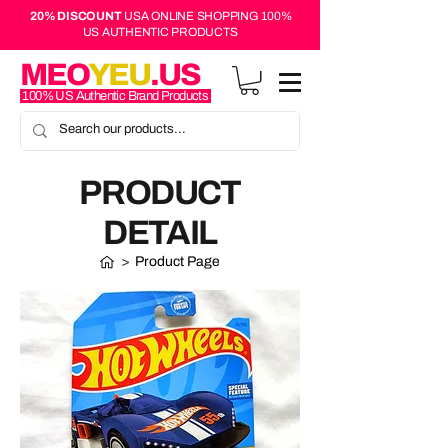
20% DISCOUNT
USA ONLINE SHOPPING 100%
US AUTHENTIC PRODUCTS
MEO
YEU
.US
100% US Authentic Brand Products
PRODUCT
DETAIL
>
Product Page