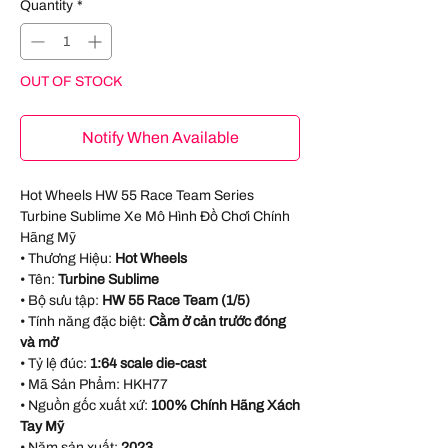
Quantity
*
OUT OF STOCK
Notify When Available
Hot Wheels HW 55 Race Team Series
Turbine Sublime Xe Mô Hình Đồ Chơi Chính
Hãng Mỹ
• Thương Hiệu:
Hot Wheels
• Tên:
Turbine Sublime
• Bộ sưu tập:
HW 55 Race Team (1/5)
• Tính năng đặc biệt:
Cằm ở cản trước đóng
và mở
• Tỷ lệ đúc:
1:64 scale die-cast
• Mã Sản Phẩm:
HKH77
• Nguồn gốc xuất xứ:
100% Chính Hãng Xách
Tay Mỹ
• Năm sản xuất:
2023