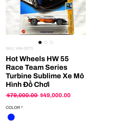
SKU: HW-0073
Hot Wheels HW 55
Race Team Series
Turbine Sublime Xe Mô
Hình Đồ Chơi
Regular
Sale
 $79,000.00 
$49,000.00
Price
Price
COLOR
*