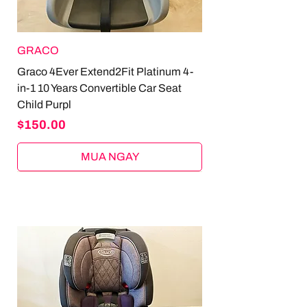
GRACO
Graco 4Ever Extend2Fit Platinum 4-
in-1 10 Years Convertible Car Seat
Child Purpl
Price
$150.00
MUA NGAY