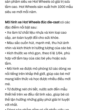
sản phẩm siêu xe Hot Wheels có giá trị sưu
tầm cao. Hot Wheels sản xuất hơn 1000 mẫu
siêu xe mới mỗi năm.
Mô hình xe Hot Wheels đúc die-cast
có các
đặc điểm nổi bật sau:
• Xe làm từ chất liệu nhựa và kim loại cao
cấp, an toàn tuyệt đối cho sức khỏe.
• Màu sắc cuốn hút, mạnh mẽ, thu hút ánh
nhìn và kích thích trí tưởng tượng của các bé.
• Kích thước xe nhỏ gọn, theo tỉ lệ 1/64, phù
hợp với tầm tay của các bé yêu hoặc sưu
tầm.
• Mô hình xe được mô phỏng từ các dòng xe
nổi tiếng trên khắp thế giới, giúp các bé mở
mang kiến thức và học được nhiều điều mới
mẻ.
• Từ đường nét chi tiết, nước sơn đến mẫu
thiết kế trên xe đều rất tinh xảo, giúp bé có
thể tận hưởng những giây phút giải trí tuyệt
vời nhất.
• Dòng sản phẩm gồm có rất nhiều siêu xe