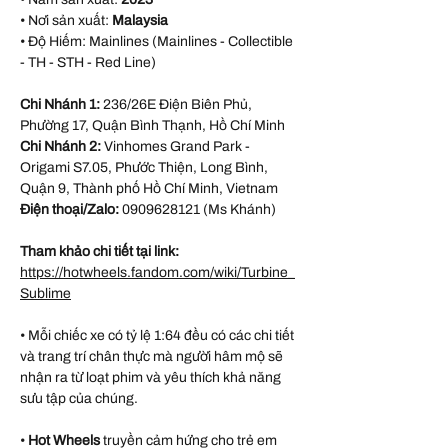
• Nơi sản xuất:
Malaysia
• Độ Hiếm: Mainlines (Mainlines - Collectible
- TH - STH - Red Line)
Chi Nhánh 1:
236/26E Điện Biên Phủ,
Phường 17, Quận Bình Thạnh, Hồ Chí Minh
Chi Nhánh 2:
Vinhomes Grand Park -
Origami S7.05, Phước Thiện, Long Bình,
Quận 9, Thành phố Hồ Chí Minh, Vietnam
Điện thoại/Zalo:
0909628121 (Ms Khánh)
Tham khảo chi tiết tại link:
https://hotwheels.fandom.com/wiki/Turbine_
Sublime
• Mỗi chiếc xe có tỷ lệ 1:64 đều có các chi tiết
và trang trí chân thực mà người hâm mộ sẽ
nhận ra từ loạt phim và yêu thích khả năng
sưu tập của chúng.
•
Hot Wheels
truyền cảm hứng cho trẻ em