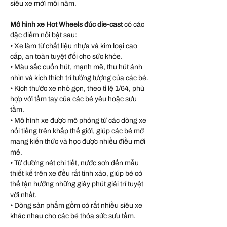
siêu xe mới mỗi năm.
Mô hình xe Hot Wheels đúc die-cast
có các
đặc điểm nổi bật sau:
• Xe làm từ chất liệu nhựa và kim loại cao
cấp, an toàn tuyệt đối cho sức khỏe.
• Màu sắc cuốn hút, mạnh mẽ, thu hút ánh
nhìn và kích thích trí tưởng tượng của các bé.
• Kích thước xe nhỏ gọn, theo tỉ lệ 1/64, phù
hợp với tầm tay của các bé yêu hoặc sưu
tầm.
• Mô hình xe được mô phỏng từ các dòng xe
nổi tiếng trên khắp thế giới, giúp các bé mở
mang kiến thức và học được nhiều điều mới
mẻ.
• Từ đường nét chi tiết, nước sơn đến mẫu
thiết kế trên xe đều rất tinh xảo, giúp bé có
thể tận hưởng những giây phút giải trí tuyệt
vời nhất.
• Dòng sản phẩm gồm có rất nhiều siêu xe
khác nhau cho các bé thỏa sức sưu tầm.