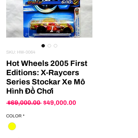
SKU: HW-0064
Hot Wheels 2005 First
Editions: X‑Raycers
Series Stockar Xe Mô
Hình Đồ Chơi
Regular
Sale
 $69,000.00 
$49,000.00
Price
Price
COLOR
*