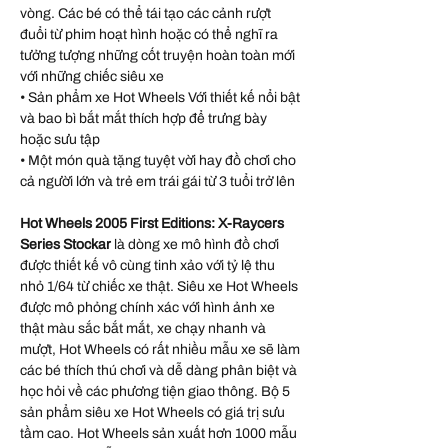
vòng. Các bé có thể tái tạo các cảnh rượt
đuổi từ phim hoạt hình hoặc có thể nghĩ ra
tưởng tượng những cốt truyện hoàn toàn mới
với những chiếc siêu xe
• Sản phẩm xe Hot Wheels Với thiết kế nổi bật
và bao bì bắt mắt thích hợp để trưng bày
hoặc sưu tập
• Một món quà tặng tuyệt vời hay đồ chơi cho
cả người lớn và trẻ em trái gái từ 3 tuổi trở lên
Hot Wheels 2005 First Editions: X‑Raycers
Series Stockar
là dòng xe mô hình đồ chơi
được thiết kế vô cùng tinh xảo với tỷ lệ thu
nhỏ 1/64 từ chiếc xe thật. Siêu xe Hot Wheels
được mô phỏng chính xác với hình ảnh xe
thật màu sắc bắt mắt, xe chạy nhanh và
mượt, Hot Wheels có rất nhiều mẫu xe sẽ làm
các bé thích thú chơi và dễ dàng phân biệt và
học hỏi về các phương tiện giao thông. Bộ 5
sản phẩm siêu xe Hot Wheels có giá trị sưu
tầm cao. Hot Wheels sản xuất hơn 1000 mẫu