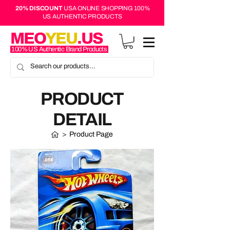
20% DISCOUNT
USA ONLINE SHOPPING 100%
US AUTHENTIC PRODUCTS
MEO
YEU
.US
100% US Authentic Brand Products
PRODUCT
DETAIL
>
Product Page