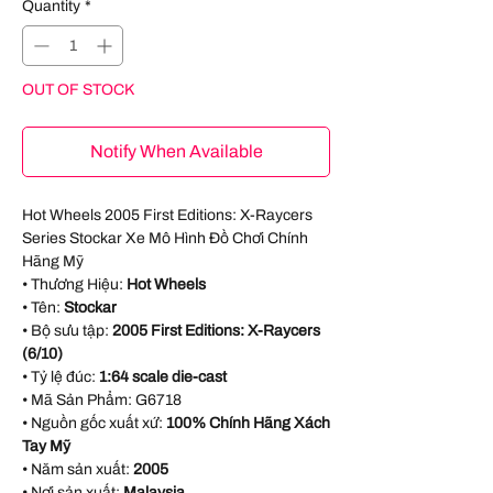
Quantity
*
OUT OF STOCK
Notify When Available
Hot Wheels 2005 First Editions: X‑Raycers
Series Stockar Xe Mô Hình Đồ Chơi Chính
Hãng Mỹ
• Thương Hiệu:
Hot Wheels
• Tên:
Stockar
• Bộ sưu tập:
2005 First Editions: X‑Raycers
(6/10)
• Tỷ lệ đúc:
1:64 scale die-cast
• Mã Sản Phẩm:
G6718
• Nguồn gốc xuất xứ:
100% Chính Hãng Xách
Tay Mỹ
• Năm sản xuất:
2005
• Nơi sản xuất:
Malaysia