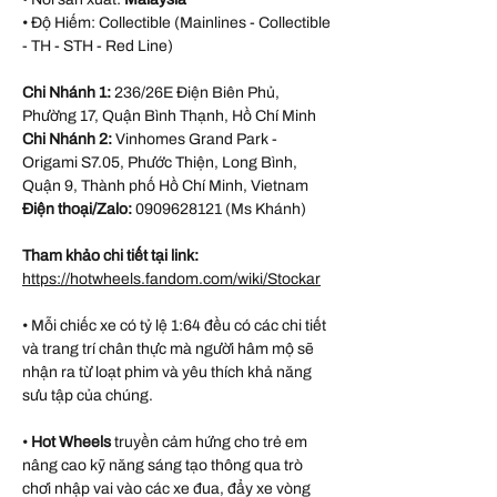
• Độ Hiếm: Collectible (Mainlines - Collectible
- TH - STH - Red Line)
Chi Nhánh 1:
236/26E Điện Biên Phủ,
Phường 17, Quận Bình Thạnh, Hồ Chí Minh
Chi Nhánh 2:
Vinhomes Grand Park -
Origami S7.05, Phước Thiện, Long Bình,
Quận 9, Thành phố Hồ Chí Minh, Vietnam
Điện thoại/Zalo:
0909628121 (Ms Khánh)
Tham khảo chi tiết tại link:
https://hotwheels.fandom.com/wiki/Stockar
• Mỗi chiếc xe có tỷ lệ 1:64 đều có các chi tiết
và trang trí chân thực mà người hâm mộ sẽ
nhận ra từ loạt phim và yêu thích khả năng
sưu tập của chúng.
•
Hot Wheels
truyền cảm hứng cho trẻ em
nâng cao kỹ năng sáng tạo thông qua trò
chơi nhập vai vào các xe đua, đẩy xe vòng