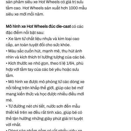
sản phẩm siêu xe Hot Wheels có giá trị sưu
tầm cao. Hot Wheels sản xuất hơn 1000 mẫu
siêu xe mới mỗi năm.
Mô hình xe Hot Wheels đúc die-cast
có các
đặc điểm nổi bật sau:
• Xe làm từ chất liệu nhựa và kim loại cao
cấp, an toàn tuyệt đối cho sức khỏe.
• Màu sắc cuốn hút, mạnh mẽ, thu hút ánh
nhìn và kích thích trí tưởng tượng của các bé.
• Kích thước xe nhỏ gọn, theo tỉ lệ 1/64, phù
hợp với tầm tay của các bé yêu hoặc sưu
tầm.
• Mô hình xe được mô phỏng từ các dòng xe
nổi tiếng trên khắp thế giới, giúp các bé mở
mang kiến thức và học được nhiều điều mới
mẻ.
• Từ đường nét chi tiết, nước sơn đến mẫu
thiết kế trên xe đều rất tinh xảo, giúp bé có
thể tận hưởng những giây phút giải trí tuyệt
vời nhất.
• Dòng sản phẩm gồm có rất nhiều siêu xe