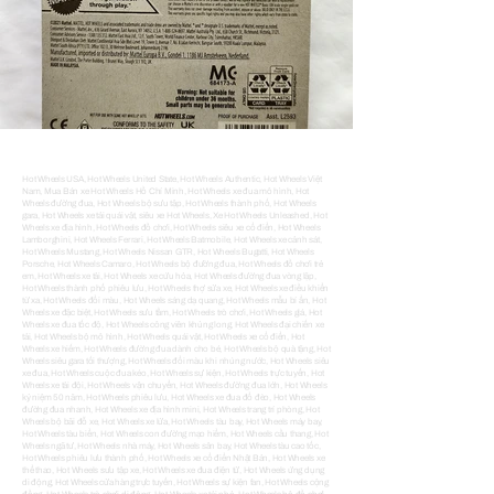
Hot Wheels USA, Hot Wheels United State, Hot Wheels Authentic, Hot Wheels Việt Nam, Mua Bán xe Hot Wheels Hồ Chí Minh, Hot Wheels xe đua mô hình, Hot Wheels đường đua, Hot Wheels bộ sưu tập, Hot Wheels thành phố, Hot Wheels gara, Hot Wheels xe tải quái vật, siêu xe Hot Wheels, Xe Hot Wheels Unleashed, Hot Wheels xe địa hình, Hot Wheels đồ chơi, Hot Wheels siêu xe cổ điển, Hot Wheels Lamborghini, Hot Wheels Ferrari, Hot Wheels Batmobile, Hot Wheels xe cảnh sát, Hot Wheels Mustang, Hot Wheels Nissan GTR, Hot Wheels Bugatti, Hot Wheels Porsche, Hot Wheels Camaro, Hot Wheels bộ đường đua, Hot Wheels đồ chơi trẻ em, Hot Wheels xe tải, Hot Wheels xe cứu hỏa, Hot Wheels đường đua vòng lặp, Hot Wheels thành phố phiêu lưu, Hot Wheels thợ sửa xe, Hot Wheels xe điều khiển từ xa, Hot Wheels đổi màu, Hot Wheels sáng dạ quang, Hot Wheels mẫu bí ẩn, Hot Wheels xe đặc biệt, Hot Wheels sưu tầm, Hot Wheels trò chơi, Hot Wheels giá, Hot Wheels xe đua tốc độ, Hot Wheels công viên khủng long, Hot Wheels đại chiến xe tải, Hot Wheels bộ mô hình, Hot Wheels quái vật, Hot Wheels xe cổ điển, Hot Wheels xe hiếm, Hot Wheels đường đua dành cho bé, Hot Wheels bộ quà tặng, Hot Wheels siêu gara tối thượng, Hot Wheels đổi màu khi nhúng nước, Hot Wheels siêu xe đua, Hot Wheels cuộc đua kéo, Hot Wheels sự kiện, Hot Wheels trực tuyến, Hot Wheels xe tải đội, Hot Wheels vận chuyển, Hot Wheels đường đua lớn, Hot Wheels kỷ niệm 50 năm, Hot Wheels phiêu lưu, Hot Wheels xe đua đổ đèo, Hot Wheels đường đua nhanh, Hot Wheels xe địa hình mini, Hot Wheels trang trí phòng, Hot Wheels bộ bãi đỗ xe, Hot Wheels xe lửa, Hot Wheels tàu bay, Hot Wheels máy bay, Hot Wheels tàu biển, Hot Wheels con đường mạo hiểm, Hot Wheels cầu thang, Hot Wheels ngã tư, Hot Wheels nhà máy, Hot Wheels sân bay, Hot Wheels tàu cao tốc, Hot Wheels phiêu lưu thành phố, Hot Wheels xe cổ điển Nhật Bản, Hot Wheels xe thể thao, Hot Wheels sưu tập xe, Hot Wheels xe đua điện tử, Hot Wheels ứng dụng di động, Hot Wheels cửa hàng trực tuyến, Hot Wheels sự kiện fan, Hot Wheels cộng đồng, Hot Wheels trò chơi di động, Hot Wheels xe tải nhỏ, Hot Wheels bộ đồ chơi xe đua, Hot Wheels cuộc thi, Hot Wheels sự kiện đua xe, Hot Wheels câu lạc bộ, Hot Wheels cửa hàng mô hình, Hot Wheels hướng dẫn mua xe, Hot Wheels lịch sử, Hot Wheels đánh giá sản phẩm, Hot Wheels tin tức mới, Hot Wheels xe mô hình nổi tiếng, Hot Wheels thị trường, Hot Wheels sản phẩm mới, Hot Wheels người hâm mộ, Đồ Chơi Mô Hình Siêu Xe HOT WHEELS, Sản phẩm siêu xe Hot Wheels mới nhất, Hot Wheels giá trị sưu tập cao, hơn 1000 siêu xe Hot Wheels mới mỗi năm, Chất lượng cao Hot Wheels, Hot Wheels chi tiết tinh xảo, Hot Wheels nhiều chủ đề sinh động, Hot Wheels bao nhiêu tiền, Xe Hot Wheels hiếm độc lạ, Hot Wheels MYKINGDOM, Mua bộ xe Hot Wheels giá tốt, Hot Wheels giá rẻ, Hot Wheels miễn phí vận chuyển, Hot Wheels đủ loại, Hot Wheels giao hàng đúng hàng, Xe Hot Wheels hàng chính hãng, Xe Hot Wheels giao nhanh, Xe mô hình Hot Wheels 1:64, Mua đồ chơi xe Hot Wheels, Hot Wheels đường đua, Hot Wheels Lamborghini, Hot Wheels Vietnam, Đua xe Hot Wheels, Sưu tầm xe Hot Wheels, Xe Hot Wheels cứu hỏa, Xe Hot Wheels cảnh sát, Xe Hot Wheels thể thao, Xe Hot Wheels địa hình, Xe Hot Wheels monster truck, Xe Hot Wheels quái vật, Xe thể thao nổi tiếng Hot Wheels, Hot Wheels mô hình xe, Đồ chơi xe Hot Wheels, Đồ chơi ô tô Hot Wheels, Hot Wheels cho trẻ em, Mô hình xe Hot Wheels, Đồ chơi xe máy Hot Wheels, Mô hình ô tô Hot Wheels, Xe cẩu đồ chơi Hot Wheels, Xe đồ chơi cho bé Hot Wheels, Xe hơi đồ chơi Hot Wheels, Xe cứu hỏa đồ chơi Hot Wheels, Xe cảnh sát đồ chơi Hot Wheels, Xe moto đồ chơi Hot Wheels, Xe đồ chơi điều khiển từ xa Hot Wheels, Bộ đồ chơi Hot Wheels, Quà tặng Hot Wheels cho bé trai, Quà Hot Wheels cho bé gái, Ý tưởng quà tặng Hot Wheels giá rẻ, Hot Wheels khuyến mãi, Bán Hot Wheels online, Hot Wheels xe tăng mô hình, Hot Wheels xe buýt đồ chơi, Xe điện đồ chơi Hot Wheels, Xe đồ chơi tự lái Hot Wheels, Vô lăng đồ chơi Hot Wheels, Xe đồ chơi cao cấp Hot Wheels, Xe Hot Wheels điều khiển từ xa, Bộ sưu tập Hot Wheels đẹp, Hot Wheels hàng chính hãng giá rẻ, Xe Hot Wheels mô hình Lamborghini, Hot Wheels Ferrari mô hình, Hot Wheels siêu xe Mec, Hot Wheels xe container đồ chơi, Xe đua điều khiển từ xa Hot Wheels, Xe tải đồ chơi Hot Wheels, Xe buýt đồ chơi Hot Wheels, Hot Wheels cars, Hot Wheels track, Hot Wheels set, Hot Wheels city, Hot Wheels garage, Hot Wheels monster trucks, Hot Wheels Unleashed, Hot Wheels race track, Hot Wheels collection, Hot Wheels treasure hunt, Hot Wheels ID, Hot Wheels custom cars, Hot Wheels Batmobile, Hot Wheels Lamborghini, Hot Wheels rare cars, Hot Wheels classics, Hot Wheels Ferrari, Hot Wheels Corvette, Hot Wheels Mustang, Hot Wheels Nissan GTR, Hot Wheels Bugatti, Hot Wheels Porsche, Hot Wheels Camaro, Hot Wheels trucks, Hot Wheels bike, Hot Wheels Mario Kart, Hot Wheels dinosaur, Hot Wheels loop track, Hot Wheels airport, Hot Wheels raceway, Hot Wheels trucks series, Hot Wheels team transport, Hot Wheels stunts, Hot Wheels ramps, Hot Wheels super ultimate garage, Hot Wheels color shifters, Hot Wheels glow in the dark, Hot Wheels mystery models, Hot Wheels race cars, Hot Wheels remote control, Hot Wheels track builder, Hot Wheels 50th anniversary, Hot Wheels limited edition, Hot Wheels fantasy cars, Hot Wheels drift, Hot Wheels collectible cars, Hot Wheels diecast, Hot Wheels premium cars, Hot Wheels game, Hot Wheels toys, Hot Wheels gift set, Hot Wheels mega hauler, Hot Wheels monster trucks live, Hot Wheels treasure hunt cars, Hot Wheels super treasure hunt, Hot Wheels 2024, Hot Wheels new releases, Hot Wheels price guide, Hot Wheels value, Hot Wheels for sale, Hot Wheels collectors, Hot Wheels legends, Hot Wheels master track, Hot Wheels tracks for kids, Hot Wheels wall tracks, Hot Wheels water play set, Hot Wheels flying customs, Hot Wheels robot, Hot Wheels shark attack, Hot Wheels city garage, Hot Wheels cars for boys, Hot Wheels video game, Hot Wheels stunt cars, Hot Wheels app, Hot Wheels virtual garage, Hot Wheels online store, Hot Wheels 1:64 scale, Hot Wheels drag race, Hot Wheels championship, Hot Wheels events, Hot Wheels birthday party, Hot Wheels competitions, Hot Wheels convention, Hot Wheels marketplace, Hot Wheels mini cars, Hot Wheels mobile game, Hot Wheels repair shop, Hot Wheels YouTube, Hot Wheels blog, Hot Wheels wiki, Hot Wheels 3D printing, Hot Wheels car races, Hot Wheels history, Hot Wheels reviews, Hot Wheels buying guide, Hot Wheels news, Hot Wheels fan club, Hot Wheels Tooned Series Tooned Twin Mill ZAMAC, (TH) Hot Wheels Tooned Series Tooned Twin Mill, Hot Wheels HW Workshop Series 2013 Hot Wheels Chevy Camaro Special Edition, Hot Wheels HW Workshop Series '70 Ford Escort RS1600, Hot Wheels HW Workshop Series Aston Martin 963 DB5 Xanh Ngọc, Hot Wheels HW Exotics Series Tesla Roadster, Hot Wheels HW Exotics Series Lotus Evija, Hot Wheels Factory Fresh Series Mercedes-Benz 500 E, Hot Wheels Factory Fresh Series Lotus Sport Elise Vàng, Hot Wheels Factory Fresh Series Lotus Sport Elise Trắng, Hot Wheels Rally Champs Series '84 Audi Sport quattro, Hot Wheels HW Turbo Series '89 Mercedes-Benz 560 SEC AMG, Hot Wheels HW Art Cars Series '92 Ford Mustang, Hot Wheels J-Imports Series 1986 Toyota Van, Hot Wheels Night Burnerz Series 1985 Honda CR-X, Hot Wheels Retro Racers Series '73 BMW 3.0 CSL Race Car, Hot Wheels HW Mild to Wild Series '10 Pro Stock Camaro, Hot Wheels 2009 New Models Series 2009 Nissan GT-R, Hot Wheels Red Edition Series Volkswagen Beetle, Hot Wheels HW Flames Series Bad Bagger, Hot Wheels HW Roadsters Series 'Corvette C7 Z06 Convertible, Hot Wheels HW Hatchbacks Series '19 Mercedes-Benz A-Class, Hot Wheels HW Metro Series '56 Ford F-100, Hot Wheels HW Ride-Ons Series Pixel Shaker, Hot Wheels HW Speed Team Series Draftnator, Hot Wheels Legends of Speed Series 2016 Ford GT Race, Hot Wheels 100% Hot Wheels Series '63 Cadillac Fleetwood LIMITED Diecast Toy Car, Hot Wheels 100% Preferred: Super Street Series Honda Civic Si Diecast Toy Car, Hot Wheels 50th Anniversary Black an Gold Series '10 Bone Shaker, Hot Wheels Rad Trucks Series '10 Toyota Tundra, Hot Wheels Rad Trucks Series Chevy Silverado, Hot Wheels Rad Trucks Series '79 Ford Pickup, Hot Wheels Rad Trucks Series 2009 Ford F-150 Black Model Diecast Toy Race Car, Hot Wheels Camouflage Series '12 Camaro ZL1 Concept, Hot Wheels Racing Circuit Series '69 Corvette, Hot Wheels Racing Circuit Series '15 Shelby GT-500 Super Snake, Hot Wheels Racing Circuit Series '69 Pontiac GTO, Hot Wheels Racing Circuit Series '70 Pontiac Firebird, Hot Wheels Racing Circuit Series 1971 Buick Riviera, Hot Wheels HW Daredevils Series Fiat 500 Cam, Hot Wheels Factory Fresh Series '18 Dodge Challenger SRT Demon, Hot Wheels Volkswagen Series Volkswagen Golf Mk2, Hot Wheels HW Art Cars Series '64 Chevy Nova Wagon, Hot Wheels Rod Squad Series '69 Dodge Charger 500, Hot Wheels HW Race Day Series Dodge Charger Stock Car, Hot Wheels HW Speed Graphics Series '90 Honda Civic EF, Hot Wheels HW Exotics SeriesJaguar XJ220, Hot Wheels Factory Fresh Series Jaguar XE SV Project 8, Hot Wheels HW Art Cars Series '80 El Camino, Hot Wheels HW Workshop Series '68 Hemi Barracuda, Hot Wheels HW Workshop Series '70 Plymouth Superbird, Hot Wheels HW Workshop Series '68 COPO Camaro, Hot Wheels HW Workshop Series '86 Monte Carlo SS, Hot Wheels W Race Series Custom '15 Ford Mustang, Hot Wheels Chevy Bel Air Series '59 Chevy Impala, Hot Wheels Red Edition Series '76 Greenwood Corvette, Hot Wheels Baja Blazers Series '20 Jeep Gladiator ZAMAC, Hot Wheels Experimotors Series '70 Dodge Charger, Hot Wheels HW Exotics Series '17 Pagani Huayra Roadster, Hot Wheels Mud Studs Series Volkswagen "Baja Bug" ZAMAC, Hot Wheels Then and Now Series McLaren F1 GTR, Hot Wheels HW Flames Series '70 Camaro, Hot Wheels HW Mild to Wild Series 'Corvette Stingray, Hot Wheels HW Speed Graphics Series '69 Ford Torino Talladega, Hot Wheels HW Speed Graphics Series Dodge Challenger Drift Car, Hot Wheel