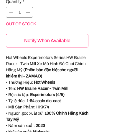
Quantity
*
OUT OF STOCK
Notify When Available
Hot Wheels Experimotors Series HW Braille
Racer - Twin Mill Xe Mô Hình Đồ Chơi Chính
Hãng Mỹ
(Phiên bản đặc biệt cho người
khiếm thị - ZAMAC)
• Thương Hiệu:
Hot Wheels
• Tên:
HW Braille Racer - Twin Mill
• Bộ sưu tập:
Experimotors (4/5)
• Tỷ lệ đúc:
1:64 scale die-cast
• Mã Sản Phẩm:
HKK74
• Nguồn gốc xuất xứ:
100% Chính Hãng Xách
Tay Mỹ
• Năm sản xuất:
2023
• Nơi sản xuất:
Malaysia