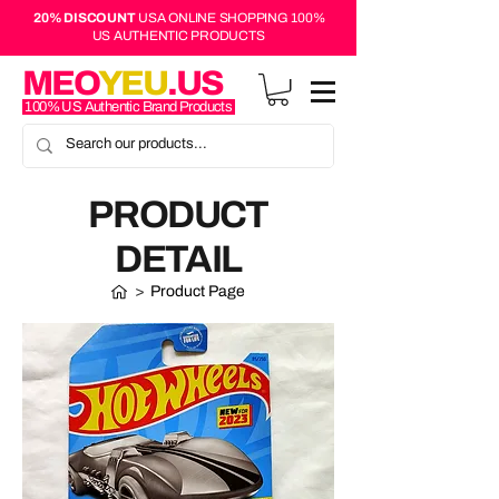
20% DISCOUNT
USA ONLINE SHOPPING 100%
US AUTHENTIC PRODUCTS
MEO
YEU
.US
100% US Authentic Brand Products
PRODUCT
DETAIL
>
Product Page