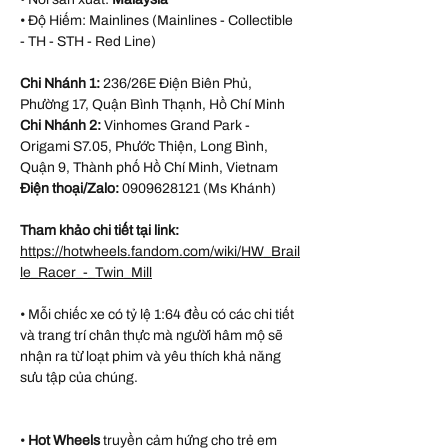
• Độ Hiếm: Mainlines (Mainlines - Collectible
- TH - STH - Red Line)
Chi Nhánh 1:
236/26E Điện Biên Phủ,
Phường 17, Quận Bình Thạnh, Hồ Chí Minh
Chi Nhánh 2:
Vinhomes Grand Park -
Origami S7.05, Phước Thiện, Long Bình,
Quận 9, Thành phố Hồ Chí Minh, Vietnam
Điện thoại/Zalo:
0909628121 (Ms Khánh)
Tham khảo chi tiết tại link:
https://hotwheels.fandom.com/wiki/HW_Brail
le_Racer_-_Twin_Mill
• Mỗi chiếc xe có tỷ lệ 1:64 đều có các chi tiết
và trang trí chân thực mà người hâm mộ sẽ
nhận ra từ loạt phim và yêu thích khả năng
sưu tập của chúng.
•
Hot Wheels
truyền cảm hứng cho trẻ em