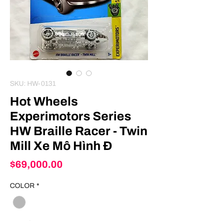
SKU: HW-0131
Hot Wheels
Experimotors Series
HW Braille Racer - Twin
Mill Xe Mô Hình Đ
Price
$69,000.00
COLOR
*