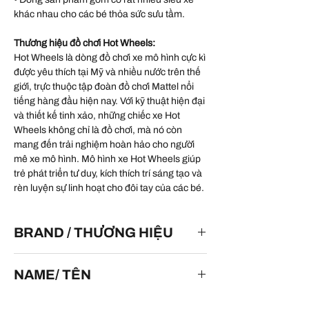
khác nhau cho các bé thỏa sức sưu tầm.
Thương hiệu đồ chơi Hot Wheels:
Hot Wheels là dòng đồ chơi xe mô hình cực kì
được yêu thích tại Mỹ và nhiều nước trên thế
giới, trực thuộc tập đoàn đồ chơi Mattel nổi
tiếng hàng đầu hiện nay. Với kỹ thuật hiện đại
và thiết kế tinh xảo, những chiếc xe Hot
Wheels không chỉ là đồ chơi, mà nó còn
mang đến trải nghiệm hoàn hảo cho người
mê xe mô hình. Mô hình xe Hot Wheels giúp
trẻ phát triển tư duy, kích thích trí sáng tạo và
rèn luyện sự linh hoạt cho đôi tay của các bé.
BRAND / THƯƠNG HIỆU
HOT WHEELS
NAME/ TÊN
HW Braille Racer - Twin Mill