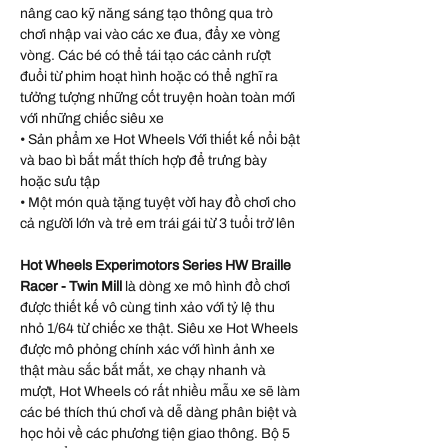
nâng cao kỹ năng sáng tạo thông qua trò
chơi nhập vai vào các xe đua, đẩy xe vòng
vòng. Các bé có thể tái tạo các cảnh rượt
đuổi từ phim hoạt hình hoặc có thể nghĩ ra
tưởng tượng những cốt truyện hoàn toàn mới
với những chiếc siêu xe
• Sản phẩm xe Hot Wheels Với thiết kế nổi bật
và bao bì bắt mắt thích hợp để trưng bày
hoặc sưu tập
• Một món quà tặng tuyệt vời hay đồ chơi cho
cả người lớn và trẻ em trái gái từ 3 tuổi trở lên
Hot Wheels Experimotors Series HW Braille
Racer - Twin Mill
là dòng xe mô hình đồ chơi
được thiết kế vô cùng tinh xảo với tỷ lệ thu
nhỏ 1/64 từ chiếc xe thật. Siêu xe Hot Wheels
được mô phỏng chính xác với hình ảnh xe
thật màu sắc bắt mắt, xe chạy nhanh và
mượt, Hot Wheels có rất nhiều mẫu xe sẽ làm
các bé thích thú chơi và dễ dàng phân biệt và
học hỏi về các phương tiện giao thông. Bộ 5