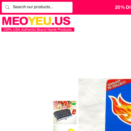
20% D
MEO
YEU
.US
100% USA Authentic Brand Name Products
.
Women
Vintage