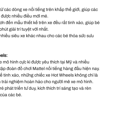
 các dòng xe nổi tiếng trên khắp thế giới, giúp các
 được nhiều điều mới mẻ.
sơn đến mẫu thiết kế trên xe đều rất tinh xảo, giúp bé
út giải trí tuyệt vời nhất.
nhiều siêu xe khác nhau cho các bé thỏa sức sưu
els:
 mô hình cực kì được yêu thích tại Mỹ và nhiều
 tập đoàn đồ chơi Mattel nổi tiếng hàng đầu hiện nay.
 kế tinh xảo, những chiếc xe Hot Wheels không chỉ là
 trải nghiệm hoàn hảo cho người mê xe mô hình.
 phát triển tư duy, kích thích trí sáng tạo và rèn
 của các bé.