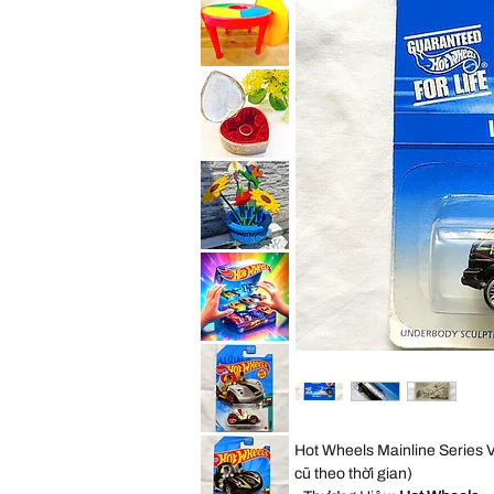
Black
Beaded
Rhinestone
Clutch
Purse
Wallet
Lego
Handmade
Table
Bag
2
Evening
in
1
Reversible
Activity
Round
Vintage
Construction
Silver
Table
Plated
with
Zinc
a
Heart
LEGO
Shaped
Hinged
Trinket
RARE
Ring
GIANT
Box,
LEGO
Vintage
Botanical
trinket
Collection
Flowerpot
display
decorates
TÚI
at
MÙ
LEGOLAND
Hot
Wheels
bộ
12
Xe
Mô
Hot
Hình
Hot Wheels Mainline Series
Wheels
Đồ
Tooned
Chơi Chính
cũ theo thời gian)
Series
Hãng
Tooned
Mỹ