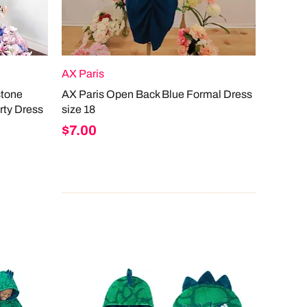
AX Paris
stone
AX Paris Open Back Blue Formal Dress
rty Dress
size 18
Price
$7.00