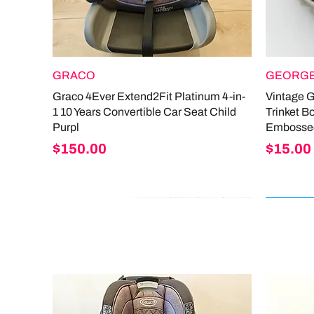
GRACO
GEORGE
Graco 4Ever Extend2Fit Platinum 4-in-
Vintage 
1 10 Years Convertible Car Seat Child
Trinket B
Purpl
Embosse
Price
Price
$150.00
$15.00