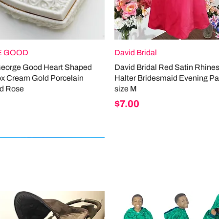
 GOOD
David Bridal
George Good Heart Shaped
David Bridal Red Satin Rhine
ox Cream Gold Porcelain
Halter Bridesmaid Evening Pa
d Rose
size M
Price
$7.00