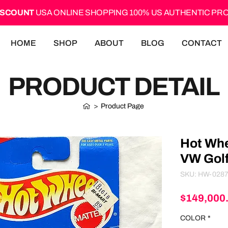
ISCOUNT
USA ONLINE SHOPPING 100% US AUTHENTIC P
HOME
SHOP
ABOUT
BLOG
CONTACT
PRODUCT DETAIL
>
Product Page
Hot Whe
VW Golf
SKU: HW-028
$149,000
COLOR
*