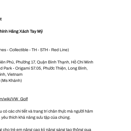
t
hính Hãng Xách Tay Mỹ
nes - Collectible - TH - STH - Red Line)
iên Phủ, Phường 17, Quận Bình Thạnh, Hồ Chí Minh
 Park - Origami S7.05, Phước Thiện, Long Bình,
inh, Vietnam
 (Ms Khánh)
om/wiki/VW_Golf
ều có các chi tiết và trang trí chân thực mà người hâm
à yêu thích khả năng sưu tập của chúng.
 cho trẻ em nâng cao kỹ năng sáng tạo thông qua