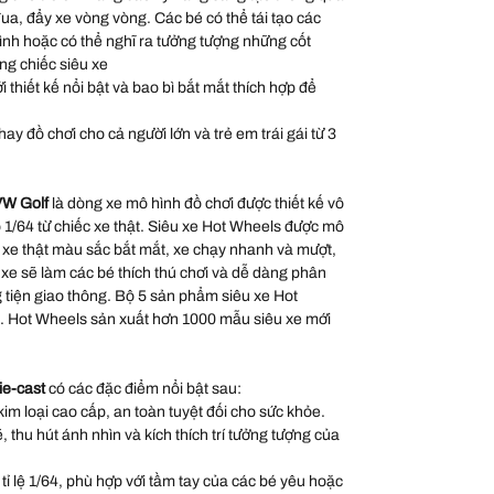
đua, đẩy xe vòng vòng. Các bé có thể tái tạo các
hình hoặc có thể nghĩ ra tưởng tượng những cốt
ng chiếc siêu xe
thiết kế nổi bật và bao bì bắt mắt thích hợp để
ay đồ chơi cho cả người lớn và trẻ em trái gái từ 3
 VW Golf
là dòng xe mô hình đồ chơi được thiết kế vô
hỏ 1/64 từ chiếc xe thật. Siêu xe Hot Wheels được mô
 xe thật màu sắc bắt mắt, xe chạy nhanh và mượt,
xe sẽ làm các bé thích thú chơi và dễ dàng phân
g tiện giao thông. Bộ 5 sản phẩm siêu xe Hot
o. Hot Wheels sản xuất hơn 1000 mẫu siêu xe mới
ie-cast
có các đặc điểm nổi bật sau:
kim loại cao cấp, an toàn tuyệt đối cho sức khỏe.
thu hút ánh nhìn và kích thích trí tưởng tượng của
 tỉ lệ 1/64, phù hợp với tầm tay của các bé yêu hoặc