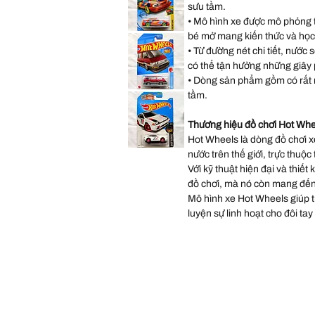
Hình
sưu tầm.
Series
Đồ
'89
Chơi
• Mô hình xe được mô phỏng từ
Mercedes-
Benz
Hot
bé mở mang kiến thức và học
560
Wheels
SEC
HW
• Từ đường nét chi tiết, nước 
AMG
Art
Xe
có thể tận hưởng những giây ph
Cars
Mô
Series
Hình
• Dòng sản phẩm gồm có rất 
'92
Đồ
Ford
Chơi
Hot
tầm.
Mustang
Wheels
Xe
J-
Mô
Imports
Hình
Series
Thương hiệu đồ chơi Hot Whe
Đồ
1986
Chơi
Hot Wheels là dòng đồ chơi xe
Toyota
Van
Hot
nước trên thế giới, trực thuộc
Xe
Wheels
Mô
Night
Với kỹ thuật hiện đại và thiết
Hình
Burnerz
.
Đồ
Series
đồ chơi, mà nó còn mang đến
Chơi
1985
Honda
Mô hình xe Hot Wheels giúp trẻ
CR-
luyện sự linh hoạt cho đôi tay
X Xe
Mô
Hình
Đồ
Chơi