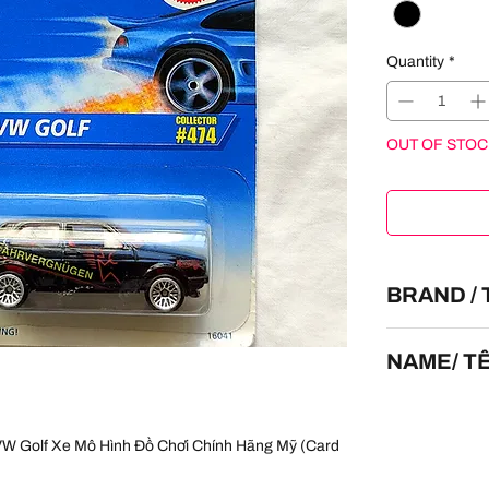
Quantity
*
OUT OF STOC
BRAND /
HOT WHEELS
NAME/ T
VW Golf
 VW Golf Xe Mô Hình Đồ Chơi Chính Hãng Mỹ (Card