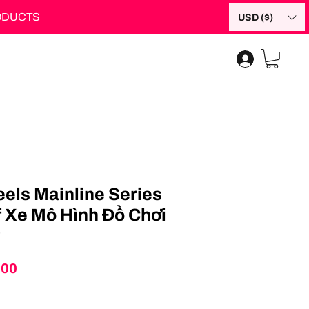
RODUCTS
USD ($)
els Mainline Series
 Xe Mô Hình Đồ Chơi
7
Price
.00