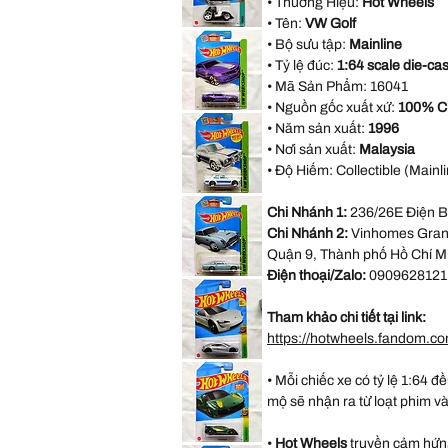
• Thương Hiệu:
Hot Wheels
Twin
Mill
• Tên:
VW Golf
ZAMAC
(TH)
Xe
Hot
• Bộ sưu tập:
Mainline
Mô
Wheels
Hình
• Tỷ lệ đúc:
1:64 scale die-cas
Tooned
Đồ
Series
Chơi
• Mã Sản Phẩm:
16041
Tooned
Twin
• Nguồn gốc xuất xứ:
100% C
Mill
Hot
Xe
Wheels
• Năm sản xuất:
1996
Mô
HW
Hình
Workshop
• Nơi sản xuất:
Malaysia
Đồ
Series
Chơi
• Độ Hiếm: Collectible (Mainli
2013
Hot
Wheels
Hot
Chevy
Wheels
Chi Nhánh 1:
236/26E Điện B
Camaro
HW
Special
Workshop
Chi Nhánh 2:
Vinhomes Grand
Edition
Series
'70
Quận 9, Thành phố Hồ Chí M
Ford
Điện thoại/Zalo:
0909628121
Escort
Hot
RS1600
Wheels
Xe
HW
Mô
Workshop
Tham khảo chi tiết tại link:
Hình
Series
Đồ
Aston
https://hotwheels.fandom.c
Chơi
Martin
963
Hot
DB5
Wheels
• Mỗi chiếc xe có tỷ lệ 1:64 đ
Xanh
HW
Ngọc
Exotics
mộ sẽ nhận ra từ loạt phim v
Xe
Series
Mô
Tesla
Hình
Roadster
Đồ
Xe
•
Hot Wheels
truyền cảm hứng
Chơi
Hot