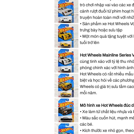
Mô
Wheels
Hình
trò chơi nhập vai vào các xe 
HW
Đồ
Exotics
cảnh rượt đuổi từ phim hoạt 
Chơi
Series
Lotus
truyện hoàn toàn mới với nhữ
Evija
Xe
• Sản phẩm xe Hot Wheels Với 
Hot
Mô
Wheels
Hình
trưng bày hoặc sưu tập
Factory
Đồ
Fresh
Chơi
• Một món quà tặng tuyệt vời h
Series
Mercedes-
tuổi trở lên
Benz
500
Hot
E
Wheels
Xe
Hot Wheels Mainline Series
Factory
Mô
Fresh
Hình
cùng tinh xảo với tỷ lệ thu n
Series
Đồ
Lotus
Chơi
phỏng chính xác với hình ảnh
Sport
Elise
Hot Wheels có rất nhiều mẫu 
Hot
Vàng
Wheels
Xe
biệt và học hỏi về các phươn
Factory
Mô
Fresh
Hình
Wheels có giá trị sưu tầm ca
Series
Đồ
Lotus
Ch
mỗi năm.
Sport
Elise
Hot
Trắng
Wheels
Xe
Mô hình xe Hot Wheels đúc d
Rally
Mô
Champs
Hình
• Xe làm từ chất liệu nhựa và 
Series
Đồ
'84
Chơi
• Màu sắc cuốn hút, mạnh mẽ, 
Audi
Sport
Hot
các bé.
quattro
Wheels
Xe
• Kích thước xe nhỏ gọn, theo
HW
Mô
Turbo