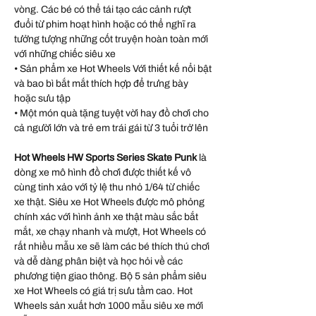
vòng. Các bé có thể tái tạo các cảnh rượt
đuổi từ phim hoạt hình hoặc có thể nghĩ ra
tưởng tượng những cốt truyện hoàn toàn mới
với những chiếc siêu xe
• Sản phẩm xe Hot Wheels Với thiết kế nổi bật
và bao bì bắt mắt thích hợp để trưng bày
hoặc sưu tập
• Một món quà tặng tuyệt vời hay đồ chơi cho
cả người lớn và trẻ em trái gái từ 3 tuổi trở lên
Hot Wheels HW Sports Series Skate Punk
là
dòng xe mô hình đồ chơi được thiết kế vô
cùng tinh xảo với tỷ lệ thu nhỏ 1/64 từ chiếc
xe thật. Siêu xe Hot Wheels được mô phỏng
chính xác với hình ảnh xe thật màu sắc bắt
mắt, xe chạy nhanh và mượt, Hot Wheels có
rất nhiều mẫu xe sẽ làm các bé thích thú chơi
và dễ dàng phân biệt và học hỏi về các
phương tiện giao thông. Bộ 5 sản phẩm siêu
xe Hot Wheels có giá trị sưu tầm cao. Hot
Wheels sản xuất hơn 1000 mẫu siêu xe mới