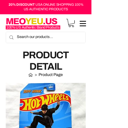
20% DISCOUNT
USA ONLINE SHOPPING 100%
US AUTHENTIC PRODUCTS
MEO
YEU
.US
100% US Authentic Brand Products
PRODUCT
DETAIL
>
Product Page