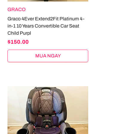
GRACO
Graco 4Ever Extend2Fit Platinum 4-
in-1 10 Years Convertible Car Seat
Child Purpl
Price
$150.00
MUA NGAY