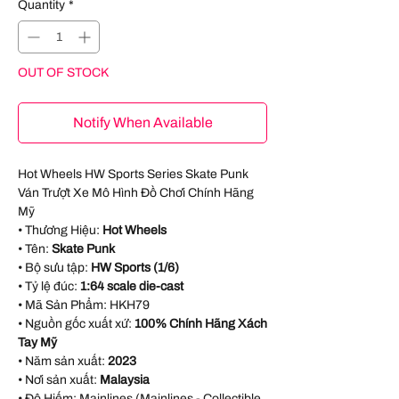
Quantity
*
OUT OF STOCK
Notify When Available
Hot Wheels HW Sports Series Skate Punk
Ván Trượt Xe Mô Hình Đồ Chơi Chính Hãng
Mỹ
• Thương Hiệu:
Hot Wheels
• Tên:
Skate Punk
• Bộ sưu tập:
HW Sports (1/6)
• Tỷ lệ đúc:
1:64 scale die-cast
• Mã Sản Phẩm:
HKH79
• Nguồn gốc xuất xứ:
100% Chính Hãng Xách
Tay Mỹ
• Năm sản xuất:
2023
• Nơi sản xuất:
Malaysia
• Độ Hiếm: Mainlines (Mainlines - Collectible