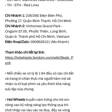
- TH - STH - Red Line)
Chi Nhánh 1:
236/26E Điện Biên Phủ,
Phường 17, Quận Bình Thạnh, Hồ Chí Minh
Chi Nhánh 2:
Vinhomes Grand Park -
Origami S7.05, Phước Thiện, Long Bình,
Quận 9, Thành phố Hồ Chí Minh, Vietnam
Điện thoại/Zalo:
0909628121 (Ms Khánh)
Tham khảo chi tiết tại link:
https://hotwheels.fandom.com/wiki/Skate_P
unk
• Mỗi chiếc xe có tỷ lệ 1:64 đều có các chi tiết
và trang trí chân thực mà người hâm mộ sẽ
nhận ra từ loạt phim và yêu thích khả năng
sưu tập của chúng.
•
Hot Wheels
truyền cảm hứng cho trẻ em
nâng cao kỹ năng sáng tạo thông qua trò
chơi nhập vai vào các xe đua, đẩy xe vòng