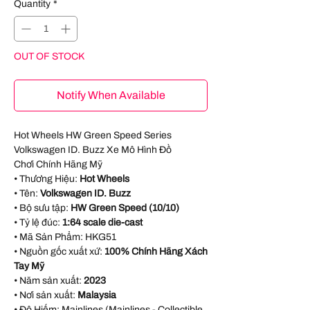
Quantity
*
OUT OF STOCK
Notify When Available
Hot Wheels HW Green Speed Series
Volkswagen ID. Buzz Xe Mô Hình Đồ
Chơi Chính Hãng Mỹ
• Thương Hiệu:
Hot Wheels
• Tên:
Volkswagen ID. Buzz
• Bộ sưu tập:
HW Green Speed (10/10)
• Tỷ lệ đúc:
1:64 scale die-cast
• Mã Sản Phẩm:
HKG51
• Nguồn gốc xuất xứ:
100% Chính Hãng Xách
Tay Mỹ
• Năm sản xuất:
2023
• Nơi sản xuất:
Malaysia
• Độ Hiếm: Mainlines (Mainlines - Collectible