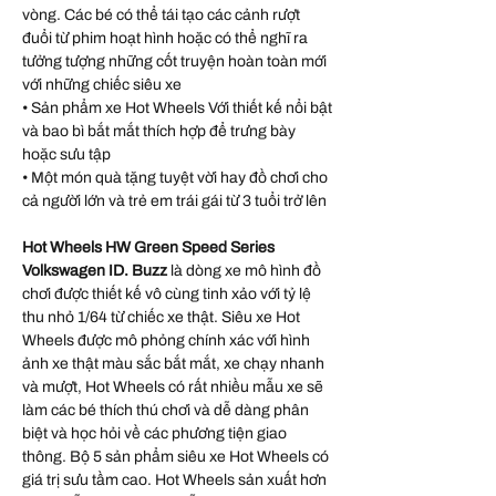
vòng. Các bé có thể tái tạo các cảnh rượt
đuổi từ phim hoạt hình hoặc có thể nghĩ ra
tưởng tượng những cốt truyện hoàn toàn mới
với những chiếc siêu xe
• Sản phẩm xe Hot Wheels Với thiết kế nổi bật
và bao bì bắt mắt thích hợp để trưng bày
hoặc sưu tập
• Một món quà tặng tuyệt vời hay đồ chơi cho
cả người lớn và trẻ em trái gái từ 3 tuổi trở lên
Hot Wheels HW Green Speed Series
Volkswagen ID. Buzz
là dòng xe mô hình đồ
chơi được thiết kế vô cùng tinh xảo với tỷ lệ
thu nhỏ 1/64 từ chiếc xe thật. Siêu xe Hot
Wheels được mô phỏng chính xác với hình
ảnh xe thật màu sắc bắt mắt, xe chạy nhanh
và mượt, Hot Wheels có rất nhiều mẫu xe sẽ
làm các bé thích thú chơi và dễ dàng phân
biệt và học hỏi về các phương tiện giao
thông. Bộ 5 sản phẩm siêu xe Hot Wheels có
giá trị sưu tầm cao. Hot Wheels sản xuất hơn