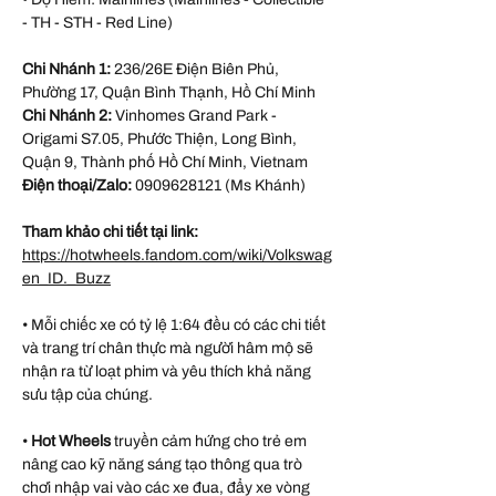
- TH - STH - Red Line)
Chi Nhánh 1:
236/26E Điện Biên Phủ,
Phường 17, Quận Bình Thạnh, Hồ Chí Minh
Chi Nhánh 2:
Vinhomes Grand Park -
Origami S7.05, Phước Thiện, Long Bình,
Quận 9, Thành phố Hồ Chí Minh, Vietnam
Điện thoại/Zalo:
0909628121 (Ms Khánh)
Tham khảo chi tiết tại link:
https://hotwheels.fandom.com/wiki/Volkswag
en_ID._Buzz
• Mỗi chiếc xe có tỷ lệ 1:64 đều có các chi tiết
và trang trí chân thực mà người hâm mộ sẽ
nhận ra từ loạt phim và yêu thích khả năng
sưu tập của chúng.
•
Hot Wheels
truyền cảm hứng cho trẻ em
nâng cao kỹ năng sáng tạo thông qua trò
chơi nhập vai vào các xe đua, đẩy xe vòng