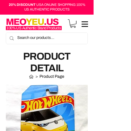
20% DISCOUNT
USA ONLINE SHOPPING 100%
US AUTHENTIC PRODUCTS
MEO
YEU
.US
100% US Authentic Brand Products
PRODUCT
DETAIL
>
Product Page