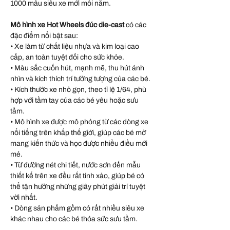
1000 mẫu siêu xe mới mỗi năm.
Mô hình xe Hot Wheels đúc die-cast
có các
đặc điểm nổi bật sau:
• Xe làm từ chất liệu nhựa và kim loại cao
cấp, an toàn tuyệt đối cho sức khỏe.
• Màu sắc cuốn hút, mạnh mẽ, thu hút ánh
nhìn và kích thích trí tưởng tượng của các bé.
• Kích thước xe nhỏ gọn, theo tỉ lệ 1/64, phù
hợp với tầm tay của các bé yêu hoặc sưu
tầm.
• Mô hình xe được mô phỏng từ các dòng xe
nổi tiếng trên khắp thế giới, giúp các bé mở
mang kiến thức và học được nhiều điều mới
mẻ.
• Từ đường nét chi tiết, nước sơn đến mẫu
thiết kế trên xe đều rất tinh xảo, giúp bé có
thể tận hưởng những giây phút giải trí tuyệt
vời nhất.
• Dòng sản phẩm gồm có rất nhiều siêu xe
khác nhau cho các bé thỏa sức sưu tầm.