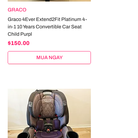
GRACO
Graco 4Ever Extend2Fit Platinum 4-
in-1 10 Years Convertible Car Seat
Child Purpl
Price
$150.00
MUA NGAY