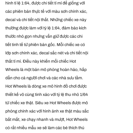
hình tỉ lệ 1:64, được chi tiết tỉ mỉ để giống với 
các phiên bản thực tế với màu sơn chính xác, 
decal và chi tiết nội thất. Những chiếc xe này 
thường được làm với tỷ lệ 1:64, đảm bảo kích 
thước nhỏ gọn nhưng vẫn giữ được các chi 
tiết tinh tế từ phiên bản gốc. Mỗi chiếc xe có 
lớp sơn chính xác, decal sắc nét và chi tiết nội 
thất tỉ mỉ. Điều này khiến mỗi chiếc Hot 
Wheels là một bản mô phỏng hoàn hảo, hấp 
dẫn cho cả người chơi và các nhà sưu tầm. 
Hot Wheels là dòng xe mô hình đồ chơi được 
thiết kế vô cùng tinh xảo với tỷ lệ thu nhỏ 1/64 
từ chiếc xe thật. Siêu xe Hot Wheels được mô 
phỏng chính xác với hình ảnh xe thật màu sắc 
bắt mắt, xe chạy nhanh và mượt, Hot Wheels 
có rất nhiều mẫu xe sẽ làm các bé thích thú 