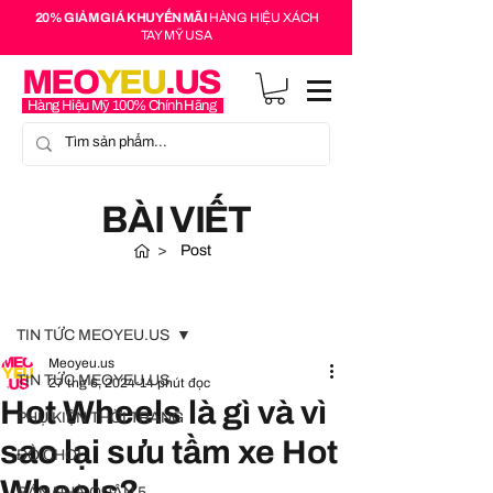
20% GIẢM GIÁ KHUYẾN MÃI
HÀNG HIỆU XÁCH
TAY MỸ USA
MEO
YEU
.US
Hàng Hiệu Mỹ 100% Chính Hãng
BÀI VIẾT
>
Post
Bài đăng
TIN TỨC MEOYEU.US
Meoyeu.us
TIN TỨC MEOYEU.US
27 thg 6, 2024
14 phút đọc
Hot Wheels là gì và vì
PHỤ KIỆN THỜI TRANG
sao lại sưu tầm xe Hot
ĐỒ CHƠI
Wheels?
BÁN NHÀ QUẬN 5