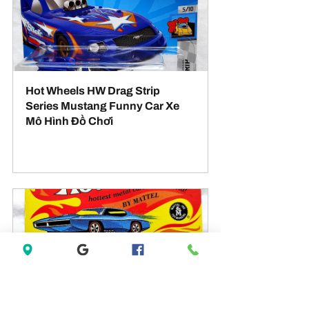
Hot Wheels HW Drag Strip 
Series Mustang Funny Car Xe 
Mô Hình Đồ Chơi
Mua ngay
Hot Wheels 1993 Red Line 
Vintage Series The Demon (25th 