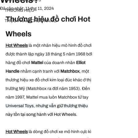
Đã cập nhật:
11 thg 11, 2024
THƯƠNG HIỆU
Thương hiệu đồ chơi Hot 
THỰC PHẨM CHỨC NĂNG
Wheels
Hot Wheels
 là một nhãn hiệu mô hình đồ chơi 
được thành lập ngày 18 tháng 5 năm 1968 bởi 
hãng đồ chơi 
Mattel
 của doanh nhân 
Elliot 
Handle
 nhằm cạnh tranh với 
Matchbox
, một 
thương hiệu xe đồ chơi kim loại đúc khác ở thị 
trường Mỹ (Matchbox ra đời năm 1953). Đến 
năm 1997, Mattel mua luôn Matchbox từ tay 
Universal Toys, nhưng vẫn giữ thương thiệu 
này tồn tại song hành với Hot Wheels.
Hot Wheels
 là dòng đồ chơi xe mô hình cực kì 