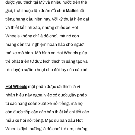
được yêu thích tại Mỹ và nhiều nước trên thế 
giới, trực thuộc tập đoàn đồ chơi 
Mattel 
nổi 
tiếng hàng đầu hiện nay. Với kỹ thuật hiện đại 
và thiết kế tinh xảo, những chiếc xe Hot 
Wheels không chỉ là đồ chơi, mà nó còn 
mang đến trải nghiệm hoàn hảo cho người 
mê xe mô hình. Mô hình xe Hot Wheels giúp 
trẻ phát triển tư duy, kích thích trí sáng tạo và 
rèn luyện sự linh hoạt cho đôi tay của các bé.
Hot Wheels
một phần được ưa thích là vì 
nhãn hiệu này ngoài việc có được giấy phép 
từ các hãng soản xuất xe nổi tiếng, mà họ 
cỏn được tiếp cận các bản thiết kế chi tiết các 
mẫu xe hơi nổi tiếng. Mặc dù ban đầu Hot 
Wheels định hướng là đồ chơi trẻ em, nhưng 