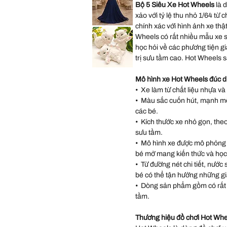
Occasions
Bộ 5 Siêu Xe Hot Wheels
là d
Wedding
Gown
xảo với tỷ lệ thu nhỏ 1/64 từ
Dress
size
chính xác với hình ảnh xe th
Lulus
14
Sequin
Wheels có rất nhiều mẫu xe s
Chiffon
Halter
học hỏi về các phương tiện g
Matte
Navy
trị sưu tầm cao. Hot Wheels 
Long
Dress
Vintage
size
Scioto
XL
Mô hình xe Hot Wheels đúc d
Ceramic
Kitten
.
• Xe làm từ chất liệu nhựa và
Statues
Three
• Màu sắc cuốn hút, mạnh mẽ, 
Persian
White
các bé.
Kittens
Playing
• Kích thước xe nhỏ gọn, theo
Hand
P
sưu tầm.
• Mô hình xe được mô phỏng từ
bé mở mang kiến thức và học
• Từ đường nét chi tiết, nước 
bé có thể tận hưởng những giây
• Dòng sản phẩm gồm có rất 
tầm.
Thương hiệu đồ chơi Hot Whe