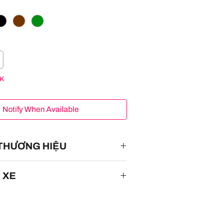
K
Notify When Available
 THƯƠNG HIỆU
 XE
om '69 Chevy ,
Dodge Power
 M80,
'41 Ford Pickup