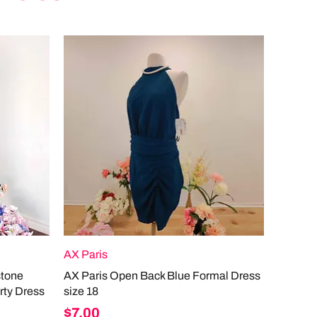
AX Paris
stone
AX Paris Open Back Blue Formal Dress
rty Dress
size 18
Price
$7.00