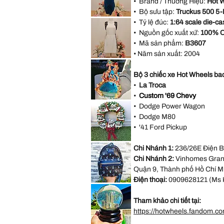
• Brand / Thương Hiệu:
Hot 
Halter
Bridesmaid
• Bộ sưu tập:
Truckus 500 5
Evening
AX
Party
• Tỷ lệ đúc:
1:64 scale die-ca
Paris
Dress
Open
• Nguồn gốc xuất xứ:
100% C
size
Back
M
Blue
• Mã sản phẩm:
B3607
Formal
Dress
• Năm sản xuất:
2004
size
Forever
18
21
White
Bộ 3 chiếc xe Hot Wheels bao
Sleeveless
Black
•
La Troca
Lace
Casual
•
Custom '69 Chevy
Dress
VINTAGE
Size
•
Dodge Power Wagon
DISNEY
M
FOUNTAIN
•
Dodge M80
WORK
GREAT
•
'41 Ford Pickup
Little
Mermaid
Under
*LIMITED*
The
Chi Nhánh 1:
236/26E Điện B
Light
Sea
Up
Ariel
Chi Nhánh 2:
Vinhomes Grand
Thomas
Sebastian
Kinkade
Quận 9, Thành phố Hồ Chí M
Hamilton
Collection
Điện thoại:
0909628121 (Ms 
Christmas
*LIMITED
Village
EDITION*
Wreath
Disney
Tham khảo chi tiết tại:
Loungefly
Exclusive
https://hotwheels.fandom.c
Lilo
&
Stitch