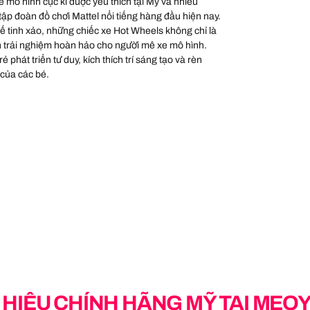
 mô hình cực kì được yêu thích tại Mỹ và nhiều
 tập đoàn đồ chơi Mattel nổi tiếng hàng đầu hiện nay.
 kế tinh xảo, những chiếc xe Hot Wheels không chỉ là
 trải nghiệm hoàn hảo cho người mê xe mô hình.
 phát triển tư duy, kích thích trí sáng tạo và rèn
 của các bé.
HIỆU CHÍNH HÃNG MỸ TẠI MEO