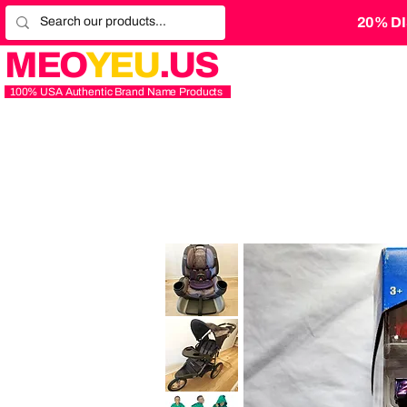
20% D
MEO
YEU
.US
100% USA Authentic Brand Name Products
Graco
4Ever
Extend2Fit
Platinum
4-
in-
1
10
Baby
Years
Trend