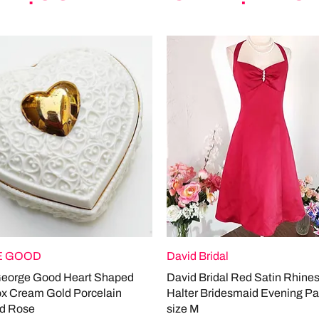
 GOOD
David Bridal
George Good Heart Shaped
David Bridal Red Satin Rhine
ox Cream Gold Porcelain
Halter Bridesmaid Evening Pa
d Rose
size M