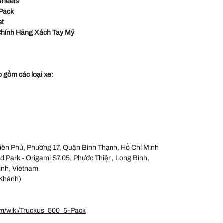
Wheels
-Pack
st
hính Hãng Xách Tay Mỹ
 gồm các loại xe:
iên Phủ, Phường 17, Quận Bình Thạnh, Hồ Chí Minh
 Park - Origami S7.05, Phước Thiện, Long Bình,
inh, Vietnam
Khánh)
om/wiki/Truckus_500_5-Pack