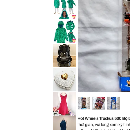
Convertible
Expedition
Car
Jogger
Seat
Travel
Child
System
Purpl
Stroller
All
Saint
Terrain
Eve
Jogging
Youth
Foldable
2in1
Sleep
Hoodie
Wearable
Blanket
Saint
Cozy
Eve
Pillow
Youth
Green
2in1
Dino
Sleep
Kid
Hoodie
S
Wearable
Blanket
Graco
Cozy
4Ever
Pillow
Extend2Fit
Green
4-
Dino
in-
Kid
1
ML
10
Years
Vintage
Convertible
George
Car
Good
Seat
Heart
Child
Shaped
Black
Trinket
Box
Cream
David
Hot Wheels Truckus 500 Bộ 5
Gold
Bridal
Porcelain
Red
thời gian, vui lòng xem kỹ hì
Embossed
Satin
Rose
Rhinestone