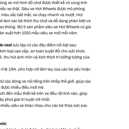
òng xe mô hình đồ chơi được thiết kế vô cùng tinh
 chiếc xe thật. Siêu xe Hot Wheels được mô phỏng
ật màu sắc bắt mắt, xe chạy nhanh và mượt, Hot
ẽ làm các bé thích thú chơi và dễ dàng phân biệt và
iao thông. Bộ 5 sản phẩm siêu xe Hot Wheels có giá
sản xuất hơn 1000 mẫu siêu xe mới mỗi năm.
ie-cast
sưu tập có các đặc điểm nổi bật sau:
 kim loại cao cấp, an toàn tuyệt đối cho sức khỏe.
thu hút ánh nhìn và kích thích trí tưởng tượng của
 tỉ lệ 1/64, phù hợp với tầm tay của các bé yêu hoặc
 các dòng xe nổi tiếng trên khắp thế giới, giúp các
 được nhiều điều mới mẻ.
sơn đến mẫu thiết kế trên xe đều rất tinh xảo, giúp
 phút giải trí tuyệt vời nhất.
nhiều siêu xe khác nhau cho các bé thỏa sức sưu
els: