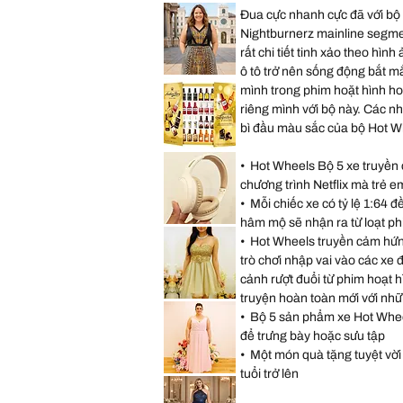
Saks
Hearts
Đua cực nhanh cực đã với bộ 
Fifth
Mini
Avenue
Backpack
Nightburnerz mainline segmen
New
York
rất chi tiết tinh xảo theo hìn
City
Musical
ô tô trở nên sống động bắt mắ
Snow
Lane
Globe
Bryant
mình trong phim hoặt hình h
Decoration
Sleeveless
Gift
riêng mình với bộ này. Các nh
Abstract
Present
Dress
bì đầu màu sắc của bộ Hot W
size
14
size
*New
L
Sealed*
• Hot Wheels Bộ 5 xe truyền
Anthon
Berg
chương trình Netflix mà trẻ e
Dark
• Mỗi chiếc xe có tỷ lệ 1:64 đ
Chocolate
Liqueur
hâm mộ sẽ nhận ra từ loạt ph
Liquor
Lenovo
2.2
TH30
• Hot Wheels truyền cảm hứn
Lbs
Wireless
64
Bluetooth
trò chơi nhập vai vào các xe 
Bottles
Headphones
073026
with
cảnh rượt đuổi từ phim hoạt 
Headwear
truyện hoàn toàn mới với nhữ
Earmuffs
Speechless
Games
Sleeveless
• Bộ 5 sản phẩm xe Hot Wheels
w
Gold
Mic
Sparkly
để trưng bày hoặc sưu tập
Sequin
Prom
• Một món quà tặng tuyệt vời 
Party
Dress
tuổi trở lên
Hayley
Size
Paige
11
Pink