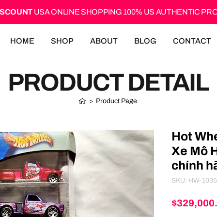
ISCOUNT
USA ONLINE SHOPPING 100% US AUTHENTIC P
HOME
SHOP
ABOUT
BLOG
CONTACT
PRODUCT DETAIL
>
Product Page
Hot Whe
Xe Mô H
chính h
SKU: HW-1035
$329,000