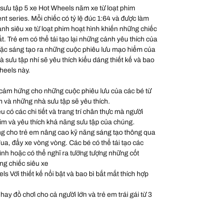
sưu tập 5 xe Hot Wheels năm xe từ loạt phim
t series. Mỗi chiếc có tỷ lệ đúc 1:64 và được làm
h ảnh siêu xe từ loạt phim hoạt hình khiến những chiếc
t. Trẻ em có thể tái tạo lại những cảnh yêu thích của
oặc sáng tạo ra những cuộc phiêu lưu mạo hiểm của
à sưu tập nhí sẽ yêu thích kiểu dáng thiết kế và bao
heels này.
 cảm hứng cho những cuộc phiêu lưu của các bé từ
m và những nhà sưu tập sẽ yêu thích.
ều có các chi tiết và trang trí chân thực mà người
im và yêu thích khả năng sưu tập của chúng.
g cho trẻ em nâng cao kỹ năng sáng tạo thông qua
đua, đẩy xe vòng vòng. Các bé có thể tái tạo các
hình hoặc có thể nghĩ ra tưởng tượng những cốt
ng chiếc siêu xe
 Với thiết kế nổi bật và bao bì bắt mắt thích hợp
hay đồ chơi cho cả người lớn và trẻ em trái gái từ 3