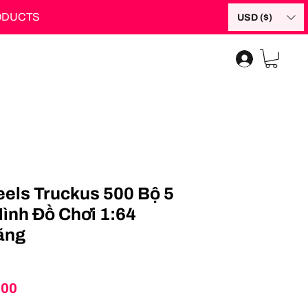
RODUCTS
USD ($)
els Truckus 500 Bộ 5
ình Đồ Chơi 1:64
ãng
Price
.00