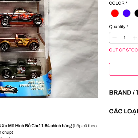
COLOR
*
Quantity
*
OUT OF STOC
BRAND /
HOT WHEELS
CÁC LOẠI
La Troca,
Cust
 Xe Mô Hình Đồ Chơi 1:64 chính hãng
(hộp cũ theo
Wagon,
Dodge
nh chụp)