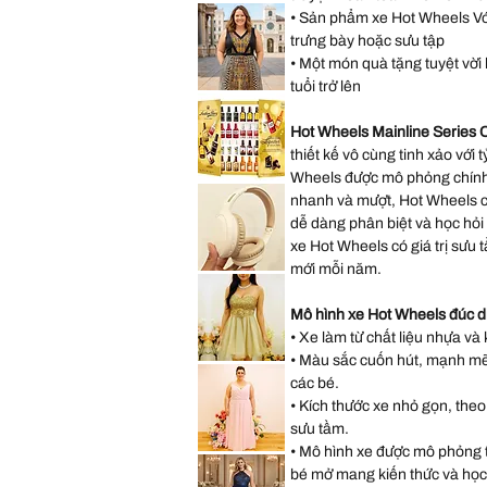
Saks
Hearts
• Sản phẩm xe Hot Wheels Với 
Fifth
Mini
Avenue
Backpack
trưng bày hoặc sưu tập
New
York
• Một món quà tặng tuyệt vời h
City
Musical
tuổi trở lên
Snow
Lane
Globe
Bryant
Decoration
Sleeveless
Gift
Hot Wheels Mainline Series
Abstract
Present
Dress
thiết kế vô cùng tinh xảo với t
size
14
Wheels được mô phỏng chính 
size
*New
L
Sealed*
nhanh và mượt, Hot Wheels có
Anthon
Berg
dễ dàng phân biệt và học hỏi
Dark
xe Hot Wheels có giá trị sưu
Chocolate
Liqueur
mới mỗi năm.
Liquor
Lenovo
2.2
TH30
Lbs
Wireless
64
Bluetooth
Mô hình xe Hot Wheels đúc d
Bottles
Headphones
073026
with
• Xe làm từ chất liệu nhựa và 
Headwear
• Màu sắc cuốn hút, mạnh mẽ, 
Earmuffs
Speechless
Games
Sleeveless
các bé.
w
Gold
Mic
Sparkly
• Kích thước xe nhỏ gọn, theo
Sequin
Prom
sưu tầm.
Party
Dress
• Mô hình xe được mô phỏng từ
Hayley
Size
Paige
bé mở mang kiến thức và học
11
Pink