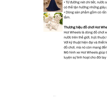
Occasions
• Từ đường nét chi tiết, nước 
Wedding
Gown
có thể tận hưởng những giây ph
Dress
size
• Dòng sản phẩm gồm có rất 
Lulus
14
Sequin
tầm.
Chiffon
Halter
Matte
Navy
Thương hiệu đồ chơi Hot Whe
Long
Dress
Hot Wheels là dòng đồ chơi xe
Vintage
size
Scioto
XL
nước trên thế giới, trực thuộc
Ceramic
Kitten
.
Với kỹ thuật hiện đại và thiết
Statues
Three
đồ chơi, mà nó còn mang đến
Persian
White
Mô hình xe Hot Wheels giúp trẻ
Kittens
Playing
luyện sự linh hoạt cho đôi tay
Hand
P
SEO