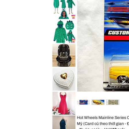
Convertible
Expedition
Car
Jogger
Seat
Travel
Child
System
Purpl
Stroller
All
Saint
Terrain
Eve
Jogging
Youth
Foldable
2in1
Sleep
Hoodie
Wearable
Blanket
Saint
Cozy
Eve
Pillow
Youth
Green
2in1
Dino
Sleep
Kid
Hoodie
S
Wearable
Blanket
Graco
Cozy
4Ever
Pillow
Extend2Fit
Green
4-
Dino
in-
Kid
1
ML
10
Years
Vintage
Convertible
George
Car
Good
Seat
Heart
Child
Shaped
Black
Trinket
Box
Cream
David
Hot Wheels Mainline Series
Gold
Bridal
Porcelain
Red
Mỹ (Card cũ theo thời gian - Đ
Embossed
Satin
Rose
Rhinestone