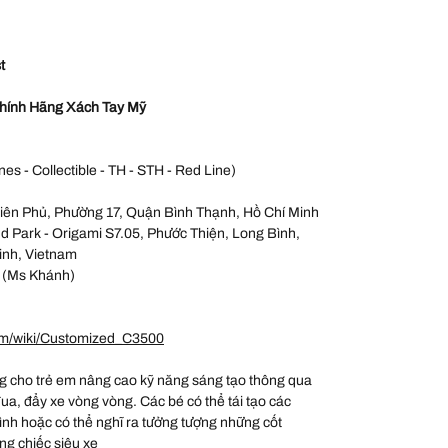
t
hính Hãng Xách Tay Mỹ
nes - Collectible - TH - STH - Red Line)
iên Phủ, Phường 17, Quận Bình Thạnh, Hồ Chí Minh
 Park - Origami S7.05, Phước Thiện, Long Bình,
inh, Vietnam
 (Ms Khánh)
om/wiki/Customized_C3500
 cho trẻ em nâng cao kỹ năng sáng tạo thông qua
đua, đẩy xe vòng vòng. Các bé có thể tái tạo các
hình hoặc có thể nghĩ ra tưởng tượng những cốt
ng chiếc siêu xe