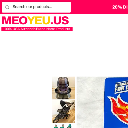
20% D
MEO
YEU
.US
100% USA Authentic Brand Name Products
Graco
4Ever
Extend2Fit
Platinum
4-
in-
1
10
Baby
Years
Trend