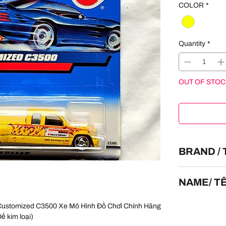
COLOR
*
Quantity
*
OUT OF STOC
BRAND /
HOT WHEELS
NAME/ T
Customized C
 Customized C3500 Xe Mô Hình Đồ Chơi Chính Hãng
ế kim loại)