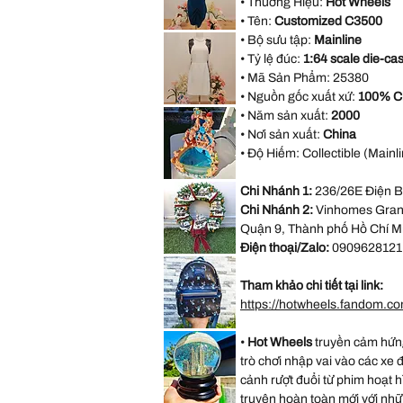
• Thương Hiệu:
Hot Wheels
Halter
Bridesmaid
• Tên:
Customized C3500
Evening
AX
Party
• Bộ sưu tập:
Mainline
Paris
Dress
Open
• Tỷ lệ đúc:
1:64 scale die-cas
size
Back
M
Blue
• Mã Sản Phẩm:
25380
Formal
Dress
• Nguồn gốc xuất xứ:
100% C
size
Forever
18
• Năm sản xuất:
2000
21
White
• Nơi sản xuất:
China
Sleeveless
Black
• Độ Hiếm: Collectible (Mainli
Lace
Casual
Dress
VINTAGE
Size
Chi Nhánh 1:
236/26E Điện B
DISNEY
M
FOUNTAIN
Chi Nhánh 2:
Vinhomes Grand
WORK
GREAT
Quận 9, Thành phố Hồ Chí M
Little
Mermaid
Điện thoại/Zalo:
0909628121
Under
*LIMITED*
The
Light
Sea
Up
Ariel
Tham khảo chi tiết tại link:
Thomas
Sebastian
Kinkade
https://hotwheels.fandom.c
Hamilton
Collection
Christmas
*LIMITED
Village
•
Hot Wheels
truyền cảm hứng
EDITION*
Wreath
Disney
trò chơi nhập vai vào các xe 
Loungefly
Exclusive
cảnh rượt đuổi từ phim hoạt 
Lilo
&
truyện hoàn toàn mới với nhữ
Stitch