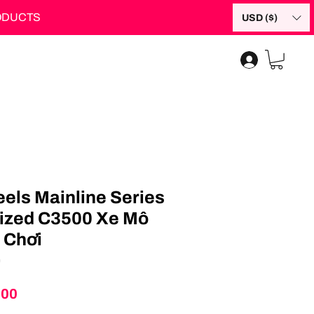
RODUCTS
USD ($)
els Mainline Series
ized C3500 Xe Mô
 Chơi
9
Price
.00