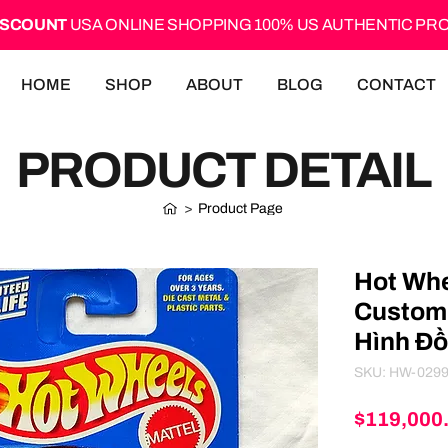
ISCOUNT
USA ONLINE SHOPPING 100% US AUTHENTIC P
HOME
SHOP
ABOUT
BLOG
CONTACT
PRODUCT DETAIL
>
Product Page
Hot Whe
Custom
Hình Đồ
SKU: HW-029
$119,000