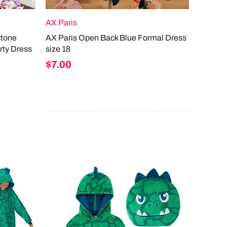
AX Paris
stone
AX Paris Open Back Blue Formal Dress
rty Dress
size 18
Price
$7.00