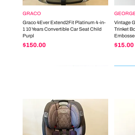
GRACO
GEORGE
Graco 4Ever Extend2Fit Platinum 4-in-
Vintage 
1 10 Years Convertible Car Seat Child
Trinket B
Purpl
Embosse
Price
Price
$150.00
$15.00