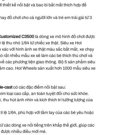
thiết kế nổi bật và bao bì bắt mắt thích hợp để
ay đồ chơi cho cả người lớn và trẻ em trái gái từ 3
 Customized C3500
là dòng xe mô hình đồ chơi được
ỷ lệ thu nhỏ 1/64 từ chiếc xe thật. Siêu xe Hot
xác với hình ảnh xe thật màu sắc bắt mắt, xe chạy
 rất nhiều mẫu xe sẽ làm các bé thích thú chơi và
 về các phương tiện giao thông. Bộ 5 sản phẩm siêu
 tầm cao. Hot Wheels sản xuất hơn 1000 mẫu siêu xe
ie-cast
có các đặc điểm nổi bật sau:
kim loại cao cấp, an toàn tuyệt đối cho sức khỏe.
thu hút ánh nhìn và kích thích trí tưởng tượng của
 tỉ lệ 1/64, phù hợp với tầm tay của các bé yêu hoặc
 các dòng xe nổi tiếng trên khắp thế giới, giúp các
 được nhiều điều mới mẻ.