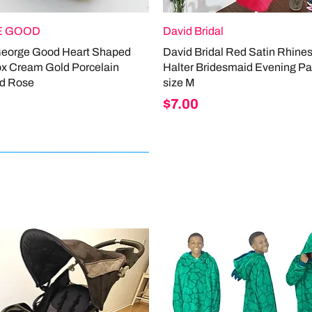
 GOOD
David Bridal
George Good Heart Shaped
David Bridal Red Satin Rhine
ox Cream Gold Porcelain
Halter Bridesmaid Evening Pa
d Rose
size M
Price
$7.00