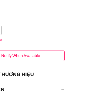
K
Notify When Available
 THƯƠNG HIỆU
ÊN
3500