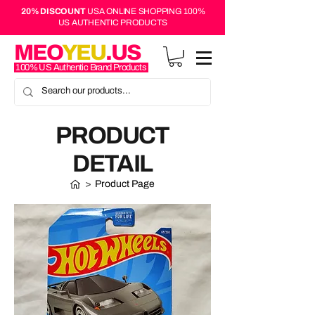
20% DISCOUNT
USA ONLINE SHOPPING 100%
US AUTHENTIC PRODUCTS
MEO
YEU
.US
100% US Authentic Brand Products
PRODUCT
DETAIL
>
Product Page