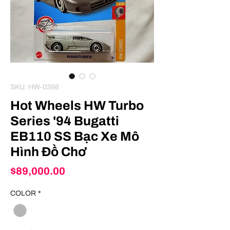
SKU: HW-0398
Hot Wheels HW Turbo
Series '94 Bugatti
EB110 SS Bạc Xe Mô
Hình Đồ Chơ
Price
$89,000.00
COLOR
*