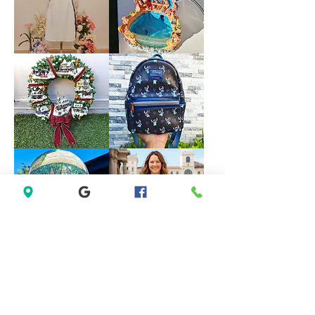
Halter
Formal
Bridesmaid
Dress
Evening
size
Party
18
Dress
size
M
Forever
VINTAGE
21
DISNEY
White
FOUNTAIN
Sleeveless
WORK
Black
GREAT
Lace
Little
Casual
Mermaid
Dress
Under
Size
The
M
Sea
Ariel
Sebastian
*LIMITED*
*LIMITED
Light
EDITION*
Up
Disney
Thomas
Loungefly
Kinkade
Exclusive
Hamilton
Lilo
Collection
&
Christmas
Stitch
Village
Hearts
Wreath
Mini
Backpack
Saks
Lane
Fifth
Bryant
Avenue
Sleeveless
New
Abstract
York
Dress
City
size
Musical
14
Snow
size
Globe
L