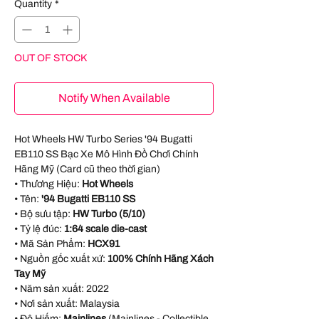
Quantity
*
OUT OF STOCK
Notify When Available
Hot Wheels HW Turbo Series '94 Bugatti
EB110 SS Bạc Xe Mô Hình Đồ Chơi Chính
Hãng Mỹ (Card cũ theo thời gian)
• Thương Hiệu:
Hot Wheels
• Tên:
'94 Bugatti EB110 SS
• Bộ sưu tập:
HW Turbo (5/10)
• Tỷ lệ đúc:
1:64 scale die-cast
• Mã Sản Phẩm:
HCX91
• Nguồn gốc xuất xứ:
100% Chính Hãng Xách
Tay Mỹ
• Năm sản xuất:
2022
• Nơi sản xuất:
Malaysia
• Độ Hiếm:
Mainlines
(Mainlines - Collectible