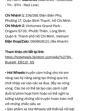
- TH - STH - Red Line)
Chi Nhánh 1:
236/26E Điện Biên Phủ,
Phường 17, Quận Bình Thạnh, Hồ Chí Minh
Chi Nhánh 2:
Vinhomes Grand Park -
Origami S7.05, Phước Thiện, Long Bình,
Quận 9, Thành phố Hồ Chí Minh, Vietnam
Điện thoại/Zalo:
0909628121 (Ms Khánh)
Tham khảo chi tiết tại link:
https://hotwheels.fandom.com/wiki/%2794_
Bugatti_EB110_SS
•
Hot Wheels
truyền cảm hứng cho trẻ em
nâng cao kỹ năng sáng tạo thông qua trò
chơi nhập vai vào các xe đua, đẩy xe vòng
vòng. Các bé có thể tái tạo các cảnh rượt
đuổi từ phim hoạt hình hoặc có thể nghĩ ra
tưởng tượng những cốt truyện hoàn toàn mới
với những chiếc siêu xe
• Sản phẩm xe Hot Wheels Với thiết kế nổi bật