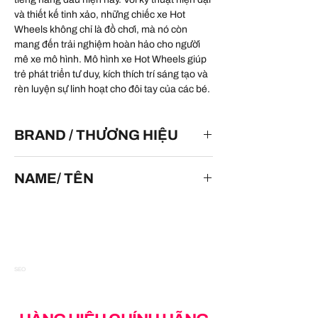
và thiết kế tinh xảo, những chiếc xe Hot
Wheels không chỉ là đồ chơi, mà nó còn
mang đến trải nghiệm hoàn hảo cho người
mê xe mô hình. Mô hình xe Hot Wheels giúp
trẻ phát triển tư duy, kích thích trí sáng tạo và
rèn luyện sự linh hoạt cho đôi tay của các bé.
BRAND / THƯƠNG HIỆU
HOT WHEELS
NAME/ TÊN
'94 Bugatti EB110 SS
SEO