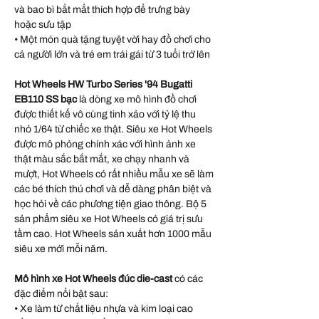
và bao bì bắt mắt thích hợp để trưng bày
hoặc sưu tập
• Một món quà tặng tuyệt vời hay đồ chơi cho
cả người lớn và trẻ em trái gái từ 3 tuổi trở lên
Hot Wheels HW Turbo Series '94 Bugatti
EB110 SS bạc
là dòng xe mô hình đồ chơi
được thiết kế vô cùng tinh xảo với tỷ lệ thu
nhỏ 1/64 từ chiếc xe thật. Siêu xe Hot Wheels
được mô phỏng chính xác với hình ảnh xe
thật màu sắc bắt mắt, xe chạy nhanh và
mượt, Hot Wheels có rất nhiều mẫu xe sẽ làm
các bé thích thú chơi và dễ dàng phân biệt và
học hỏi về các phương tiện giao thông. Bộ 5
sản phẩm siêu xe Hot Wheels có giá trị sưu
tầm cao. Hot Wheels sản xuất hơn 1000 mẫu
siêu xe mới mỗi năm.
Mô hình xe Hot Wheels đúc die-cast
có các
đặc điểm nổi bật sau:
• Xe làm từ chất liệu nhựa và kim loại cao