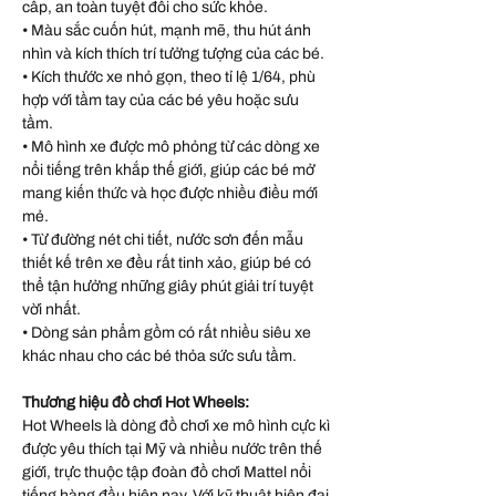
cấp, an toàn tuyệt đối cho sức khỏe.
• Màu sắc cuốn hút, mạnh mẽ, thu hút ánh
nhìn và kích thích trí tưởng tượng của các bé.
• Kích thước xe nhỏ gọn, theo tỉ lệ 1/64, phù
hợp với tầm tay của các bé yêu hoặc sưu
tầm.
• Mô hình xe được mô phỏng từ các dòng xe
nổi tiếng trên khắp thế giới, giúp các bé mở
mang kiến thức và học được nhiều điều mới
mẻ.
• Từ đường nét chi tiết, nước sơn đến mẫu
thiết kế trên xe đều rất tinh xảo, giúp bé có
thể tận hưởng những giây phút giải trí tuyệt
vời nhất.
• Dòng sản phẩm gồm có rất nhiều siêu xe
khác nhau cho các bé thỏa sức sưu tầm.
Thương hiệu đồ chơi Hot Wheels:
Hot Wheels là dòng đồ chơi xe mô hình cực kì
được yêu thích tại Mỹ và nhiều nước trên thế
giới, trực thuộc tập đoàn đồ chơi Mattel nổi
tiếng hàng đầu hiện nay. Với kỹ thuật hiện đại