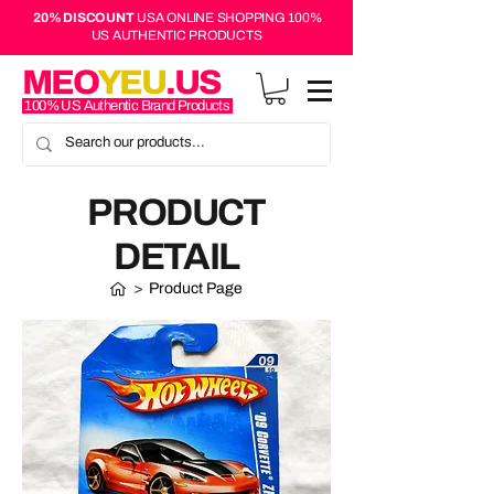
20% DISCOUNT
USA ONLINE SHOPPING 100%
US AUTHENTIC PRODUCTS
MEO
YEU
.US
100% US Authentic Brand Products
PRODUCT
DETAIL
>
Product Page