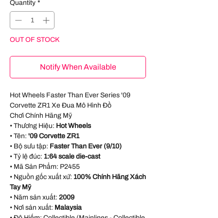
Quantity
*
OUT OF STOCK
Notify When Available
Hot Wheels Faster Than Ever Series '09
Corvette ZR1 Xe Đua Mô Hình Đồ
Chơi Chính Hãng Mỹ
• Thương Hiệu:
Hot Wheels
• Tên:
'09 Corvette ZR1
• Bộ sưu tập:
Faster Than Ever (9/10)
• Tỷ lệ đúc:
1:64 scale die-cast
• Mã Sản Phẩm:
P2455
• Nguồn gốc xuất xứ:
100% Chính Hãng Xách
Tay Mỹ
• Năm sản xuất:
2009
• Nơi sản xuất:
Malaysia
• Độ Hiếm: Collectible (Mainlines - Collectible