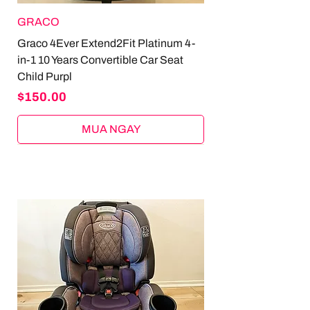
GRACO
Graco 4Ever Extend2Fit Platinum 4-
in-1 10 Years Convertible Car Seat
Child Purpl
Price
$150.00
MUA NGAY