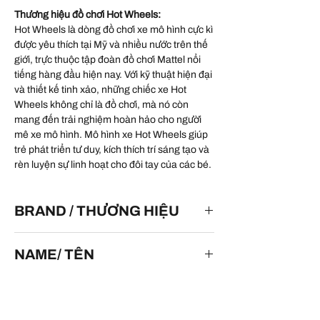
Thương hiệu đồ chơi Hot Wheels:
Hot Wheels là dòng đồ chơi xe mô hình cực kì
được yêu thích tại Mỹ và nhiều nước trên thế
giới, trực thuộc tập đoàn đồ chơi Mattel nổi
tiếng hàng đầu hiện nay. Với kỹ thuật hiện đại
và thiết kế tinh xảo, những chiếc xe Hot
Wheels không chỉ là đồ chơi, mà nó còn
mang đến trải nghiệm hoàn hảo cho người
mê xe mô hình. Mô hình xe Hot Wheels giúp
trẻ phát triển tư duy, kích thích trí sáng tạo và
rèn luyện sự linh hoạt cho đôi tay của các bé.
BRAND / THƯƠNG HIỆU
HOT WHEELS
NAME/ TÊN
'09 Corvette ZR1