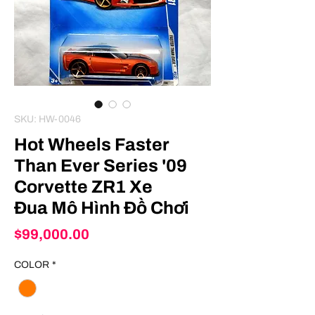
SKU: HW-0046
Hot Wheels Faster
Than Ever Series '09
Corvette ZR1 Xe
Đua Mô Hình Đồ Chơi
Price
$99,000.00
COLOR
*