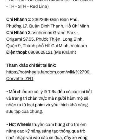
- TH - STH - Red Line)
Chi Nhánh 1:
236/26E Điện Biên Phủ,
Phường 17, Quận Bình Thạnh, Hồ Chí Minh
Chi Nhánh 2:
Vinhomes Grand Park -
Origami S7.05, Phước Thiện, Long Bình,
Quận 9, Thành phố Hồ Chí Minh, Vietnam
Điện thoại:
0909628121 (Ms Khánh)
Tham khảo chi tiết tại link:
https://hotwheels.fandom.com/wiki/%2709_
Corvette_ZR1
• Mỗi chiếc xe có tỷ lệ 1:64 đều có các chi tiết
và trang trí chân thực mà người hâm mộ sẽ
nhận ra từ loạt phim và yêu thích khả năng
sưu tập của chúng.
•
Hot Wheels
truyền cảm hứng cho trẻ em
nâng cao kỹ năng sáng tạo thông qua trò
chơi nhập vai vào các xe đua, đẩy xe vòng