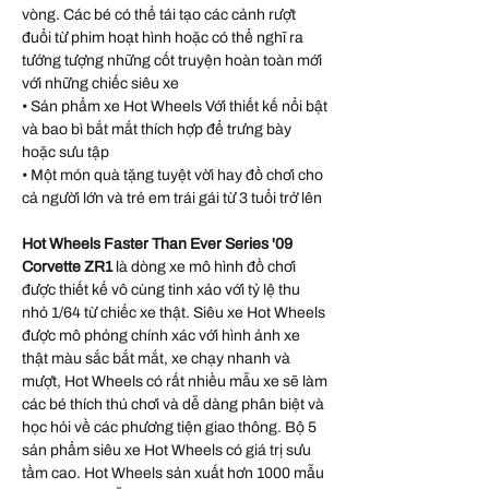
vòng. Các bé có thể tái tạo các cảnh rượt
đuổi từ phim hoạt hình hoặc có thể nghĩ ra
tưởng tượng những cốt truyện hoàn toàn mới
với những chiếc siêu xe
• Sản phẩm xe Hot Wheels Với thiết kế nổi bật
và bao bì bắt mắt thích hợp để trưng bày
hoặc sưu tập
• Một món quà tặng tuyệt vời hay đồ chơi cho
cả người lớn và trẻ em trái gái từ 3 tuổi trở lên
Hot Wheels Faster Than Ever Series '09
Corvette ZR1
là dòng xe mô hình đồ chơi
được thiết kế vô cùng tinh xảo với tỷ lệ thu
nhỏ 1/64 từ chiếc xe thật. Siêu xe Hot Wheels
được mô phỏng chính xác với hình ảnh xe
thật màu sắc bắt mắt, xe chạy nhanh và
mượt, Hot Wheels có rất nhiều mẫu xe sẽ làm
các bé thích thú chơi và dễ dàng phân biệt và
học hỏi về các phương tiện giao thông. Bộ 5
sản phẩm siêu xe Hot Wheels có giá trị sưu
tầm cao. Hot Wheels sản xuất hơn 1000 mẫu