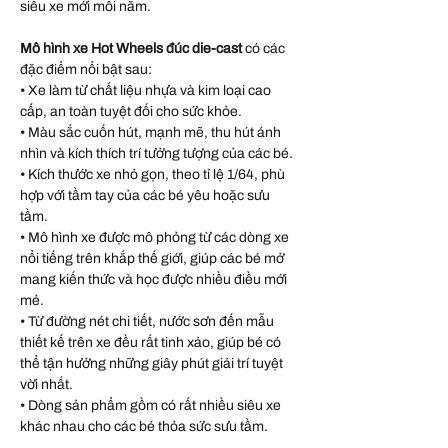
siêu xe mới mỗi năm.
Mô hình xe Hot Wheels đúc die-cast
có các
đặc điểm nổi bật sau:
• Xe làm từ chất liệu nhựa và kim loại cao
cấp, an toàn tuyệt đối cho sức khỏe.
• Màu sắc cuốn hút, mạnh mẽ, thu hút ánh
nhìn và kích thích trí tưởng tượng của các bé.
• Kích thước xe nhỏ gọn, theo tỉ lệ 1/64, phù
hợp với tầm tay của các bé yêu hoặc sưu
tầm.
• Mô hình xe được mô phỏng từ các dòng xe
nổi tiếng trên khắp thế giới, giúp các bé mở
mang kiến thức và học được nhiều điều mới
mẻ.
• Từ đường nét chi tiết, nước sơn đến mẫu
thiết kế trên xe đều rất tinh xảo, giúp bé có
thể tận hưởng những giây phút giải trí tuyệt
vời nhất.
• Dòng sản phẩm gồm có rất nhiều siêu xe
khác nhau cho các bé thỏa sức sưu tầm.