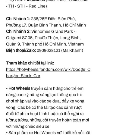
- TH - STH - Red Line)
Chi Nhánh 1:
236/26E Điện Biên Phủ,
Phường 17, Quận Bình Thạnh, Hồ Chí Minh
Chi Nhánh 2:
Vinhomes Grand Park -
Origami S7.05, Phước Thiện, Long Bình,
Quận 9, Thành phố Hồ Chí Minh, Vietnam
Điện thoại/Zalo:
0909628121 (Ms Khánh)
Tham khảo chi tiết tại link:
https://hotwheels.fandom.com/wiki/Dodge_C
harger_Stock_Car
•
Hot Wheels
truyền cảm hứng cho trẻ em
nâng cao kỹ năng sáng tạo thông qua trò
chơi nhập vai vào các xe đua, đẩy xe vòng
vòng. Các bé có thể tái tạo các cảnh rượt
đuổi từ phim hoạt hình hoặc có thể nghĩ ra
tưởng tượng những cốt truyện hoàn toàn mới
với những chiếc siêu xe
• Sản phẩm xe Hot Wheels Với thiết kế nổi bật