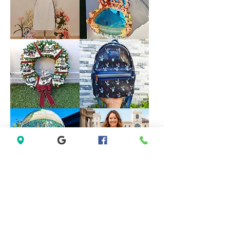
Halter
Formal
Bridesmaid
Dress
Evening
size
Party
18
Dress
size
M
Forever
VINTAGE
21
DISNEY
White
FOUNTAIN
Sleeveless
WORK
Black
GREAT
Lace
Little
Casual
Mermaid
Dress
Under
Size
The
M
Sea
Ariel
Sebastian
*LIMITED*
*LIMITED
Light
EDITION*
Up
Disney
Thomas
Loungefly
Kinkade
Exclusive
Hamilton
Lilo
Collection
&
Christmas
Stitch
Village
Hearts
Wreath
Mini
Backpack
Saks
Lane
Fifth
Bryant
Avenue
Sleeveless
New
Abstract
York
Dress
City
size
Musical
14
Snow
size
Globe
L