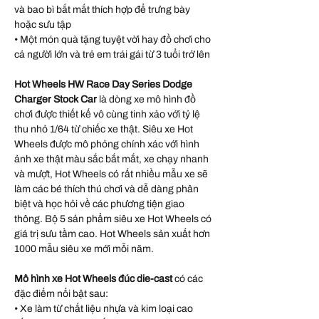
và bao bì bắt mắt thích hợp để trưng bày
hoặc sưu tập
• Một món quà tặng tuyệt vời hay đồ chơi cho
cả người lớn và trẻ em trái gái từ 3 tuổi trở lên
Hot Wheels HW Race Day Series Dodge
Charger Stock Car
là dòng xe mô hình đồ
chơi được thiết kế vô cùng tinh xảo với tỷ lệ
thu nhỏ 1/64 từ chiếc xe thật. Siêu xe Hot
Wheels được mô phỏng chính xác với hình
ảnh xe thật màu sắc bắt mắt, xe chạy nhanh
và mượt, Hot Wheels có rất nhiều mẫu xe sẽ
làm các bé thích thú chơi và dễ dàng phân
biệt và học hỏi về các phương tiện giao
thông. Bộ 5 sản phẩm siêu xe Hot Wheels có
giá trị sưu tầm cao. Hot Wheels sản xuất hơn
1000 mẫu siêu xe mới mỗi năm.
Mô hình xe Hot Wheels đúc die-cast
có các
đặc điểm nổi bật sau:
• Xe làm từ chất liệu nhựa và kim loại cao