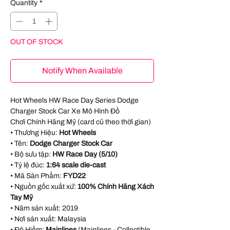
Quantity
*
OUT OF STOCK
Notify When Available
Hot Wheels HW Race Day Series Dodge
Charger Stock Car Xe Mô Hình Đồ
Chơi Chính Hãng Mỹ (card cũ theo thời gian)
• Thương Hiệu:
Hot Wheels
• Tên:
Dodge Charger Stock Car
• Bộ sưu tập:
HW Race Day (5/10)
• Tỷ lệ đúc:
1:64 scale die-cast
• Mã Sản Phẩm:
FYD22
• Nguồn gốc xuất xứ:
100% Chính Hãng Xách
Tay Mỹ
• Năm sản xuất:
2019
• Nơi sản xuất:
Malaysia
• Độ Hiếm:
Mainlines
(Mainlines - Collectible