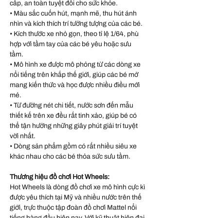
cấp, an toàn tuyệt đối cho sức khỏe.
• Màu sắc cuốn hút, mạnh mẽ, thu hút ánh
nhìn và kích thích trí tưởng tượng của các bé.
• Kích thước xe nhỏ gọn, theo tỉ lệ 1/64, phù
hợp với tầm tay của các bé yêu hoặc sưu
tầm.
• Mô hình xe được mô phỏng từ các dòng xe
nổi tiếng trên khắp thế giới, giúp các bé mở
mang kiến thức và học được nhiều điều mới
mẻ.
• Từ đường nét chi tiết, nước sơn đến mẫu
thiết kế trên xe đều rất tinh xảo, giúp bé có
thể tận hưởng những giây phút giải trí tuyệt
vời nhất.
• Dòng sản phẩm gồm có rất nhiều siêu xe
khác nhau cho các bé thỏa sức sưu tầm.
Thương hiệu đồ chơi Hot Wheels:
Hot Wheels là dòng đồ chơi xe mô hình cực kì
được yêu thích tại Mỹ và nhiều nước trên thế
giới, trực thuộc tập đoàn đồ chơi Mattel nổi
tiếng hàng đầu hiện nay. Với kỹ thuật hiện đại