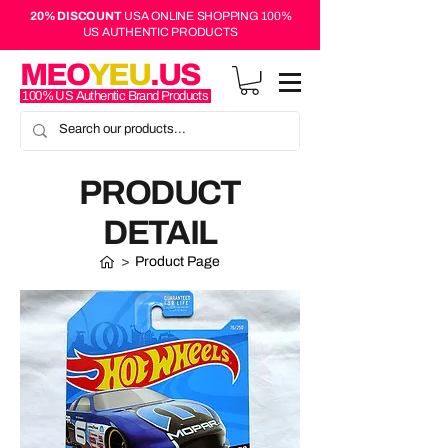
20% DISCOUNT
USA ONLINE SHOPPING 100%
US AUTHENTIC PRODUCTS
MEO
YEU
.US
100% US Authentic Brand Products
PRODUCT
DETAIL
>
Product Page