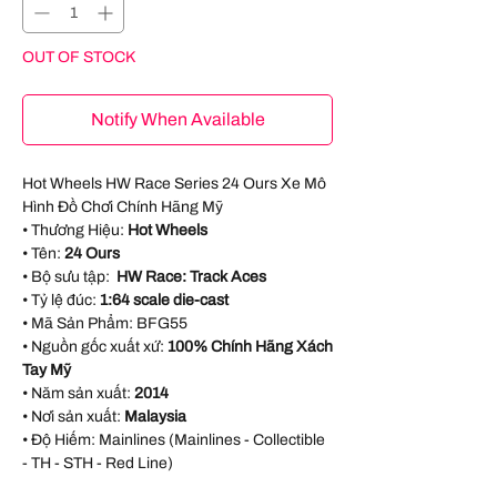
OUT OF STOCK
Notify When Available
Hot Wheels HW Race Series 24 Ours Xe Mô
Hình Đồ Chơi Chính Hãng Mỹ
• Thương Hiệu:
Hot Wheels
• Tên:
24 Ours
• Bộ sưu tập:
HW Race: Track Aces
• Tỷ lệ đúc:
1:64 scale die-cast
• Mã Sản Phẩm:
BFG55
• Nguồn gốc xuất xứ:
100% Chính Hãng Xách
Tay Mỹ
• Năm sản xuất:
2014
• Nơi sản xuất:
Malaysia
• Độ Hiếm: Mainlines (Mainlines - Collectible
- TH - STH - Red Line)