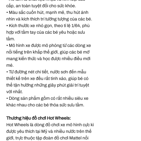
cấp, an toàn tuyệt đối cho sức khỏe.
• Màu sắc cuốn hút, mạnh mẽ, thu hút ánh
nhìn và kích thích trí tưởng tượng của các bé.
• Kích thước xe nhỏ gọn, theo tỉ lệ 1/64, phù
hợp với tầm tay của các bé yêu hoặc sưu
tầm.
• Mô hình xe được mô phỏng từ các dòng xe
nổi tiếng trên khắp thế giới, giúp các bé mở
mang kiến thức và học được nhiều điều mới
mẻ.
• Từ đường nét chi tiết, nước sơn đến mẫu
thiết kế trên xe đều rất tinh xảo, giúp bé có
thể tận hưởng những giây phút giải trí tuyệt
vời nhất.
• Dòng sản phẩm gồm có rất nhiều siêu xe
khác nhau cho các bé thỏa sức sưu tầm.
Thương hiệu đồ chơi Hot Wheels:
Hot Wheels là dòng đồ chơi xe mô hình cực kì
được yêu thích tại Mỹ và nhiều nước trên thế
giới, trực thuộc tập đoàn đồ chơi Mattel nổi