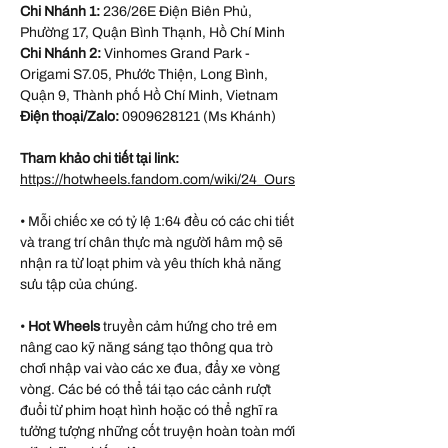
Chi Nhánh 1:
236/26E Điện Biên Phủ,
Phường 17, Quận Bình Thạnh, Hồ Chí Minh
Chi Nhánh 2:
Vinhomes Grand Park -
Origami S7.05, Phước Thiện, Long Bình,
Quận 9, Thành phố Hồ Chí Minh, Vietnam
Điện thoại/Zalo:
0909628121 (Ms Khánh)
Tham khảo chi tiết tại link:
https://hotwheels.fandom.com/wiki/24_Ours
• Mỗi chiếc xe có tỷ lệ 1:64 đều có các chi tiết
và trang trí chân thực mà người hâm mộ sẽ
nhận ra từ loạt phim và yêu thích khả năng
sưu tập của chúng.
•
Hot Wheels
truyền cảm hứng cho trẻ em
nâng cao kỹ năng sáng tạo thông qua trò
chơi nhập vai vào các xe đua, đẩy xe vòng
vòng. Các bé có thể tái tạo các cảnh rượt
đuổi từ phim hoạt hình hoặc có thể nghĩ ra
tưởng tượng những cốt truyện hoàn toàn mới