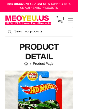
20% DISCOUNT
USA ONLINE SHOPPING 100%
US AUTHENTIC PRODUCTS
MEO
YEU
.US
100% US Authentic Brand Products
PRODUCT
DETAIL
>
Product Page