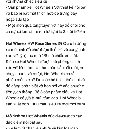
với những chiếc siêu xe
• Sản phẩm xe Hot Wheels Với thiết kế nổi bật
và bao bì bắt mắt thích hợp để trưng bày
hoặc sưu tập
• Một món quà tặng tuyệt vời hay đồ chơi cho
cả người lớn và trẻ em trái gái từ 3 tuổi trở lên
Hot Wheels HW Race Series 24 Ours
là dòng
xe mô hình đồ chơi được thiết kế vô cùng tinh
xảo với tỷ lệ thu nhỏ 1/64 từ chiếc xe thật.
Siêu xe Hot Wheels được mô phỏng chính
xác với hình ảnh xe thật màu sắc bắt mắt, xe
chạy nhanh và mượt, Hot Wheels có rất
nhiều mẫu xe sẽ làm các bé thích thú chơi và
dễ dàng phân biệt và học hỏi về các phương
tiện giao thông. Bộ 5 sản phẩm siêu xe Hot
Wheels có giá trị sưu tầm cao. Hot Wheels
sản xuất hơn 1000 mẫu siêu xe mới mỗi năm.
Mô hình xe Hot Wheels đúc die-cast
có các
đặc điểm nổi bật sau:
• Xe làm từ chất liệu nhựa và kim loại cao