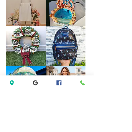
Rhinestone
Blue
Halter
Formal
Bridesmaid
Dress
Evening
size
Party
18
Dress
size
M
Forever
VINTAGE
21
DISNEY
White
FOUNTAIN
Sleeveless
WORK
Black
GREAT
Lace
Little
Casual
Mermaid
Dress
Under
Size
The
M
Sea
Ariel
Sebastian
*LIMITED*
*LIMITED
Light
EDITION*
Up
Disney
Thomas
Loungefly
Kinkade
Exclusive
Hamilton
Lilo
Collection
&
Christmas
Stitch
Village
Hearts
Wreath
Mini
Backpack
Saks
Lane
Fifth
Bryant
Avenue
Sleeveless
New
Abstract
York
Dress
City
size
Musical
14
Snow
size