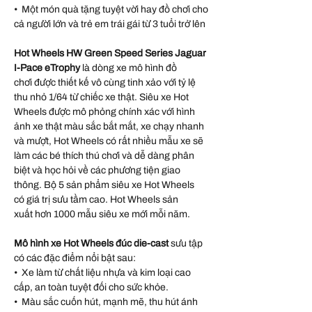
• Một món quà tặng tuyệt vời hay đồ chơi cho
cả người lớn và trẻ em trái gái từ 3 tuổi trở lên
Hot Wheels HW Green Speed Series Jaguar
I-Pace eTrophy
là dòng xe mô hình đồ
chơi được thiết kế vô cùng tinh xảo với tỷ lệ
thu nhỏ 1/64 từ chiếc xe thật. Siêu xe Hot
Wheels được mô phỏng chính xác với hình
ảnh xe thật màu sắc bắt mắt, xe chạy nhanh
và mượt, Hot Wheels có rất nhiều mẫu xe sẽ
làm các bé thích thú chơi và dễ dàng phân
biệt và học hỏi về các phương tiện giao
thông. Bộ 5 sản phẩm siêu xe Hot Wheels
có giá trị sưu tầm cao. Hot Wheels sản
xuất hơn 1000 mẫu siêu xe mới mỗi năm.
Mô hình xe Hot Wheels đúc die-cast
sưu tập
có các đặc điểm nổi bật sau:
• Xe làm từ chất liệu nhựa và kim loại cao
cấp, an toàn tuyệt đối cho sức khỏe.
• Màu sắc cuốn hút, mạnh mẽ, thu hút ánh