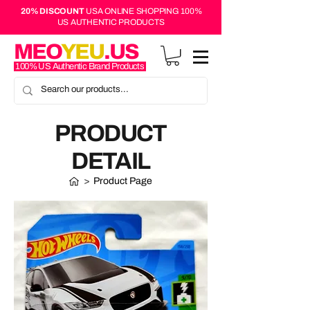
20% DISCOUNT
USA ONLINE SHOPPING 100%
US AUTHENTIC PRODUCTS
MEO
YEU
.US
100% US Authentic Brand Products
PRODUCT
DETAIL
>
Product Page