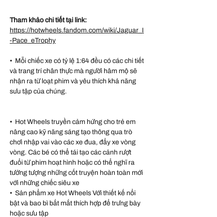
Tham khảo chi tiết tại link:
https://hotwheels.fandom.com/wiki/Jaguar_I
-Pace_eTrophy
• Mỗi chiếc xe có tỷ lệ 1:64 đều có các chi tiết
và trang trí chân thực mà người hâm mộ sẽ
nhận ra từ loạt phim và yêu thích khả năng
sưu tập của chúng.
• Hot Wheels truyền cảm hứng cho trẻ em
nâng cao kỹ năng sáng tạo thông qua trò
chơi nhập vai vào các xe đua, đẩy xe vòng
vòng. Các bé có thể tái tạo các cảnh rượt
đuổi từ phim hoạt hình hoặc có thể nghĩ ra
tưởng tượng những cốt truyện hoàn toàn mới
với những chiếc siêu xe
• Sản phẩm xe Hot Wheels Với thiết kế nổi
bật và bao bì bắt mắt thích hợp để trưng bày
hoặc sưu tập