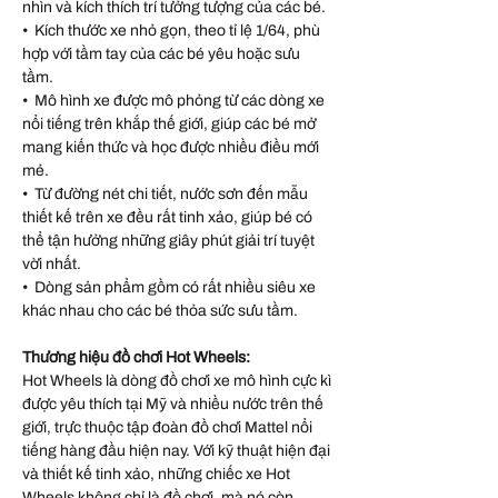
nhìn và kích thích trí tưởng tượng của các bé.
• Kích thước xe nhỏ gọn, theo tỉ lệ 1/64, phù
hợp với tầm tay của các bé yêu hoặc sưu
tầm.
• Mô hình xe được mô phỏng từ các dòng xe
nổi tiếng trên khắp thế giới, giúp các bé mở
mang kiến thức và học được nhiều điều mới
mẻ.
• Từ đường nét chi tiết, nước sơn đến mẫu
thiết kế trên xe đều rất tinh xảo, giúp bé có
thể tận hưởng những giây phút giải trí tuyệt
vời nhất.
• Dòng sản phẩm gồm có rất nhiều siêu xe
khác nhau cho các bé thỏa sức sưu tầm.
Thương hiệu đồ chơi Hot Wheels:
Hot Wheels là dòng đồ chơi xe mô hình cực kì
được yêu thích tại Mỹ và nhiều nước trên thế
giới, trực thuộc tập đoàn đồ chơi Mattel nổi
tiếng hàng đầu hiện nay. Với kỹ thuật hiện đại
và thiết kế tinh xảo, những chiếc xe Hot
Wheels không chỉ là đồ chơi, mà nó còn