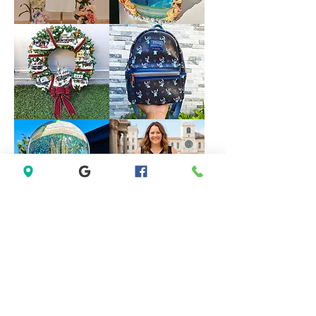
Dress
size
M
Forever
VINTAGE
21
DISNEY
White
FOUNTAIN
Sleeveless
WORK
Black
GREAT
Lace
Little
Casual
Mermaid
Dress
Under
Size
The
M
Sea
Ariel
Sebastian
*LIMITED*
*LIMITED
Light
EDITION*
Up
Disney
Thomas
Loungefly
Kinkade
Exclusive
Hamilton
Lilo
Collection
&
Christmas
Stitch
Village
Hearts
Wreath
Mini
Backpack
Saks
Lane
Fifth
Bryant
Avenue
Sleeveless
New
Abstract
York
Dress
City
size
Musical
14
Snow
size
Globe
L
Decoration
Gift
Present
*New
Lenovo