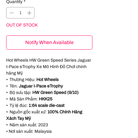
Quantity
*
OUT OF STOCK
Notify When Available
Hot Wheels HW Green Speed Series Jaguar
I-Pace eTrophy Xe Mô Hình Đồ Chơi chính
hãng Mỹ
• Thương Hiệu:
Hot Wheels
• Tên:
Jaguar I-Pace eTrophy
• Bộ sưu tập:
HW Green Speed (9/10)
• Mã Sản Phẩm:
HKK25
• Tỷ lệ đúc:
1:64 scale die-cast
• Nguồn gốc xuất xứ:
100% Chính Hãng
Xách Tay Mỹ
• Năm sản xuất:
2023
• Nơi sản xuất:
Malaysia