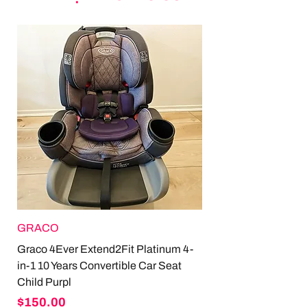
GRACO
Graco 4Ever Extend2Fit Platinum 4-
in-1 10 Years Convertible Car Seat
Child Purpl
Price
$150.00