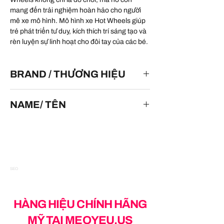
mang đến trải nghiệm hoàn hảo cho người
mê xe mô hình. Mô hình xe Hot Wheels giúp
trẻ phát triển tư duy, kích thích trí sáng tạo và
rèn luyện sự linh hoạt cho đôi tay của các bé.
BRAND / THƯƠNG HIỆU
HOT WHEELS
NAME/ TÊN
Jaguar I-Pace eTrophy
SEO
HÀNG HIỆU CHÍNH HÃNG
MỸ TẠI MEOYEU.US