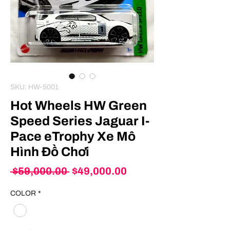
SKU: HW-5001
Hot Wheels HW Green
Speed Series Jaguar I-
Pace eTrophy Xe Mô
Hình Đồ Chơi
Regular
Sale
 $59,000.00 
$49,000.00
Price
Price
COLOR
*