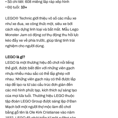
• Số chi tiết:
608 miếng lắp ráp xếp hình
• Độ tuổi:
10+
LEGO® Technic giới thiệu vô số các mẫu xe
như xe đua, xe công thức một, siêu xe bởi
cách xây dựng linh loại và bắt mắt. Mẫu Lego
Monster Jam có động cơ thụ động thu hồi lực
kéo đẩy xe về phía trước, giúp tăng tính trải
nghiệm cho người dùng.
LEGO là gì?
LEGO là một thương hiệu đồ chơi nổi tiếng
thế giới, được biết đến với những viên gạch
nhựa nhiều màu sắc có thể lắp ghép với
nhau. Những viên gạch này có thể được lắp
ráp để tạo ra từ các cấu trúc đơn giản đến
các mô hình phức tạp, kích thích sự sáng tạo
của mọi lứa tuổi. Thương hiệu LEGO thuộc
tập đoàn LEGO Group được sáng lập ở Đan
Mạch bởi một người thợ mộc làm đồ chơi
bằng gỗ tên là Ole Kirk Cristianse vào năm
1932, LEGO đã phát triển từ một xưởng sản