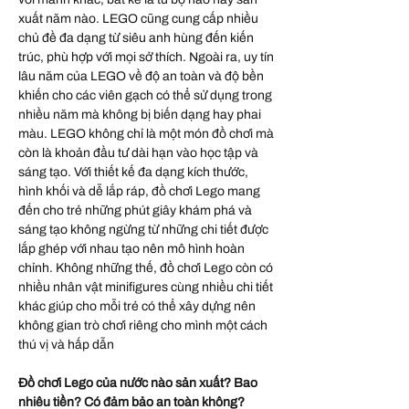
xuất năm nào. LEGO cũng cung cấp nhiều
chủ đề đa dạng từ siêu anh hùng đến kiến
trúc, phù hợp với mọi sở thích. Ngoài ra, uy tín
lâu năm của LEGO về độ an toàn và độ bền
khiến cho các viên gạch có thể sử dụng trong
nhiều năm mà không bị biến dạng hay phai
màu. LEGO không chỉ là một món đồ chơi mà
còn là khoản đầu tư dài hạn vào học tập và
sáng tạo. Với thiết kế đa dạng kích thước,
hình khối và dễ lắp ráp, đồ chơi Lego mang
đến cho trẻ những phút giây khám phá và
sáng tạo không ngừng từ những chi tiết được
lắp ghép với nhau tạo nên mô hình hoàn
chỉnh. Không những thế, đồ chơi Lego còn có
nhiều nhân vật minifigures cùng nhiều chi tiết
khác giúp cho mỗi trẻ có thể xây dựng nên
không gian trò chơi riêng cho mình một cách
thú vị và hấp dẫn
Đồ chơi Lego của nước nào sản xuất? Bao
nhiêu tiền? Có đảm bảo an toàn không?