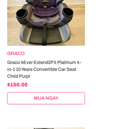
GRACO
Graco 4Ever Extend2Fit Platinum 4-
in-1 10 Years Convertible Car Seat
Child Purpl
Price
$150.00
MUA NGAY