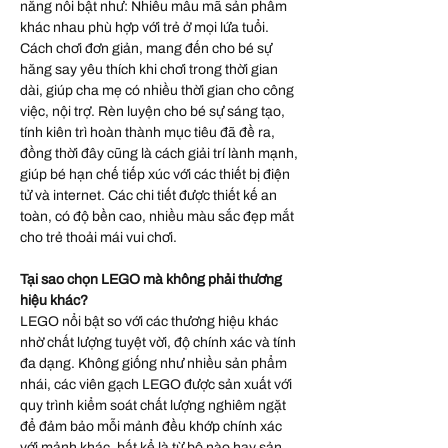
năng nổi bật như: Nhiều mẫu mã sản phẩm
khác nhau phù hợp với trẻ ở mọi lứa tuổi.
Cách chơi đơn giản, mang đến cho bé sự
hăng say yêu thích khi chơi trong thời gian
dài, giúp cha mẹ có nhiều thời gian cho công
việc, nội trợ. Rèn luyện cho bé sự sáng tạo,
tính kiên trì hoàn thành mục tiêu đã đề ra,
đồng thời đây cũng là cách giải trí lành mạnh,
giúp bé hạn chế tiếp xúc với các thiết bị điện
tử và internet. Các chi tiết được thiết kế an
toàn, có độ bền cao, nhiều màu sắc đẹp mắt
cho trẻ thoải mái vui chơi.
Tại sao chọn LEGO mà không phải thương
hiệu khác?
LEGO nổi bật so với các thương hiệu khác
nhờ chất lượng tuyệt vời, độ chính xác và tính
đa dạng. Không giống như nhiều sản phẩm
nhái, các viên gạch LEGO được sản xuất với
quy trình kiểm soát chất lượng nghiêm ngặt
để đảm bảo mỗi mảnh đều khớp chính xác
với mảnh khác, bất kể là từ bộ nào hay sản