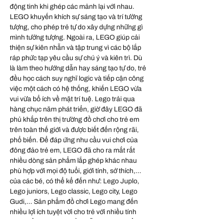
động tinh khi ghép các mảnh lại với nhau.
LEGO khuyến khích sự sáng tạo và trí tưởng
tượng, cho phép trẻ tự do xây dựng những gì
mình tưởng tượng. Ngoài ra, LEGO giúp cải
thiện sự kiên nhẫn và tập trung vì các bộ lắp
ráp phức tạp yêu cầu sự chú ý và kiên trì. Dù
là làm theo hướng dẫn hay sáng tạo tự do, trẻ
đều học cách suy nghĩ logic và tiếp cận công
việc một cách có hệ thống, khiến LEGO vừa
vui vừa bổ ích về mặt trí tuệ. Lego trải qua
hàng chục năm phát triển, giờ đây LEGO đã
phủ khắp trên thị trường đồ chơi cho trẻ em
trên toàn thế giới và được biết đến rộng rãi,
phổ biến. Để đáp ứng nhu cầu vui chơi của
đông đảo trẻ em, LEGO đã cho ra mắt rất
nhiều dòng sản phẩm lắp ghép khác nhau
phù hợp với mọi độ tuổi, giới tính, sở thích,...
của các bé, có thể kể đến như: Lego Juplo,
Lego juniors, Lego classic, Lego city, Lego
Gudi,... Sản phẩm đồ chơi Lego mang đến
nhiều lợi ích tuyệt vời cho trẻ với nhiều tính