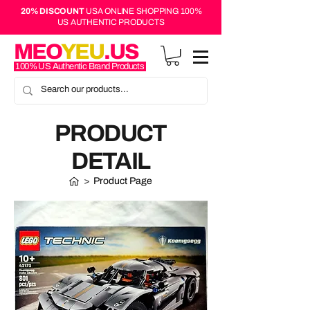
20% DISCOUNT
USA ONLINE SHOPPING 100%
US AUTHENTIC PRODUCTS
MEO
YEU
.US
100% US Authentic Brand Products
PRODUCT
DETAIL
>
Product Page