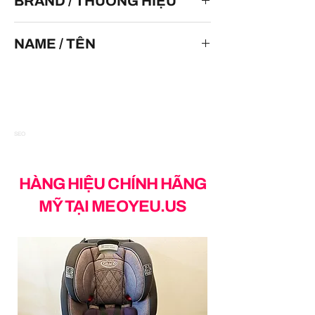
BRAND / THƯƠNG HIỆU
LEGO
NAME / TÊN
LEGO TECHNIC #42173 KOENIGSEGG
SEO
HÀNG HIỆU CHÍNH HÃNG
MỸ TẠI MEOYEU.US