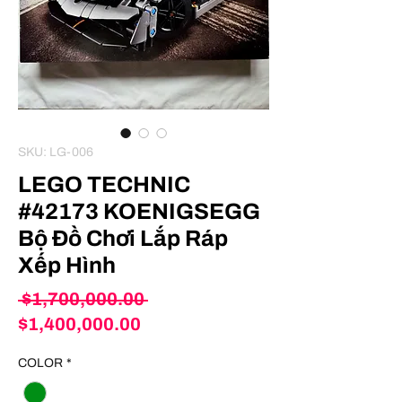
SKU: LG-006
LEGO TECHNIC
#42173 KOENIGSEGG
Bộ Đồ Chơi Lắp Ráp
Xếp Hình
Regular
 $1,700,000.00 
Sale
Price
$1,400,000.00
Price
COLOR
*