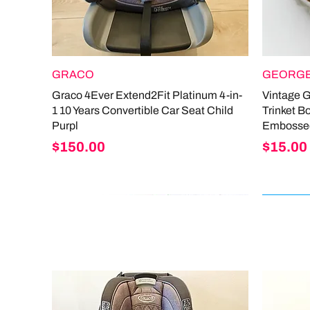
GRACO
GEORGE
Graco 4Ever Extend2Fit Platinum 4-in-
Vintage 
1 10 Years Convertible Car Seat Child
Trinket B
Purpl
Embosse
Price
Price
$150.00
$15.00