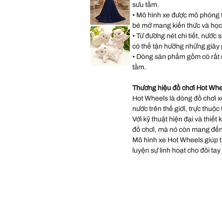
Occasions
sưu tầm.
Wedding
Gown
• Mô hình xe được mô phỏng từ
Dress
size
bé mở mang kiến thức và học
Lulus
14
Sequin
• Từ đường nét chi tiết, nước 
Chiffon
Halter
có thể tận hưởng những giây ph
Matte
Navy
• Dòng sản phẩm gồm có rất 
Long
Dress
tầm.
Vintage
size
Scioto
XL
Ceramic
Kitten
.
Thương hiệu đồ chơi Hot Whe
Statues
Three
Hot Wheels là dòng đồ chơi xe
Persian
White
nước trên thế giới, trực thuộc
Kittens
Playing
Với kỹ thuật hiện đại và thiết
Hand
P
đồ chơi, mà nó còn mang đến
Mô hình xe Hot Wheels giúp trẻ
luyện sự linh hoạt cho đôi tay