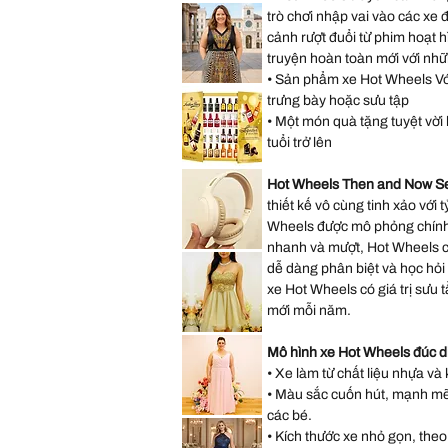
Saks
Hearts
trò chơi nhập vai vào các xe 
Fifth
Mini
Avenue
Backpack
cảnh rượt đuổi từ phim hoạt 
New
York
truyện hoàn toàn mới với nhữ
City
Musical
• Sản phẩm xe Hot Wheels Với 
Snow
Lane
Globe
Bryant
trưng bày hoặc sưu tập
Decoration
Sleeveless
Gift
• Một món quà tặng tuyệt vời h
Abstract
Present
Dress
tuổi trở lên
size
14
size
*New
L
Sealed*
Hot Wheels Then and Now S
Anthon
Berg
thiết kế vô cùng tinh xảo với t
Dark
Wheels được mô phỏng chính 
Chocolate
Liqueur
nhanh và mượt, Hot Wheels có
Liquor
Lenovo
2.2
TH30
dễ dàng phân biệt và học hỏi
Lbs
Wireless
64
Bluetooth
xe Hot Wheels có giá trị sưu
Bottles
Headphones
073026
with
mới mỗi năm.
Headwear
Earmuffs
Speechless
Games
Sleeveless
Mô hình xe Hot Wheels đúc d
w
Gold
Mic
Sparkly
• Xe làm từ chất liệu nhựa và 
Sequin
Prom
• Màu sắc cuốn hút, mạnh mẽ, 
Party
Dress
các bé.
Hayley
Size
Paige
• Kích thước xe nhỏ gọn, theo
11
Pink