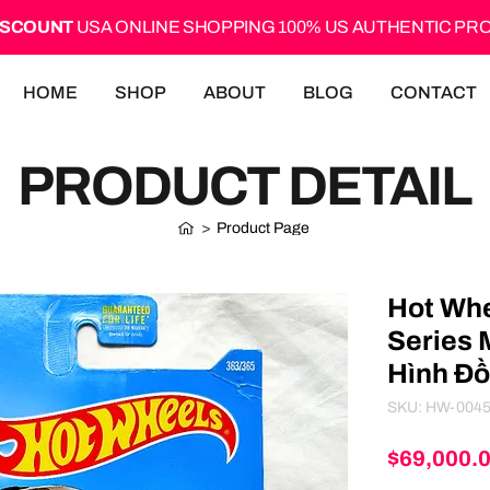
ISCOUNT
USA ONLINE SHOPPING 100% US AUTHENTIC P
HOME
SHOP
ABOUT
BLOG
CONTACT
PRODUCT DETAIL
>
Product Page
Hot Wh
Series 
Hình Đồ
SKU: HW-004
$69,000.