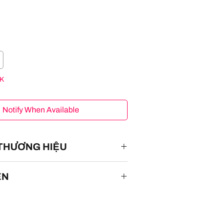
K
Notify When Available
 THƯƠNG HIỆU
ÊN