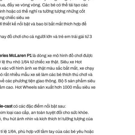
đua, đẩy xe vòng vòng. Các bé có thể tái tạo các
hình hoặc có thể nghĩ ra tưởng tượng những cốt
ng chiếc siêu xe
thiết kế nổi bật và bao bì bắt mắt thích hợp để
ay đồ chơi cho cả người lớn và trẻ em trái gái từ 3
eries McLaren P1
là dòng xe mô hình đồ chơi được
ỷ lệ thu nhỏ 1/64 từ chiếc xe thật. Siêu xe Hot
xác với hình ảnh xe thật màu sắc bắt mắt, xe chạy
 rất nhiều mẫu xe sẽ làm các bé thích thú chơi và
 về các phương tiện giao thông. Bộ 5 sản phẩm siêu
 tầm cao. Hot Wheels sản xuất hơn 1000 mẫu siêu xe
ie-cast
có các đặc điểm nổi bật sau:
kim loại cao cấp, an toàn tuyệt đối cho sức khỏe.
thu hút ánh nhìn và kích thích trí tưởng tượng của
 tỉ lệ 1/64, phù hợp với tầm tay của các bé yêu hoặc