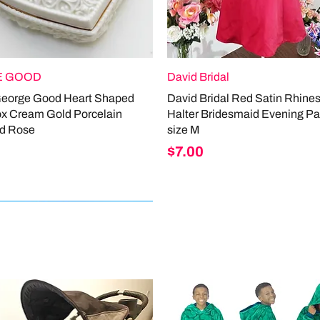
 GOOD
David Bridal
George Good Heart Shaped
David Bridal Red Satin Rhine
ox Cream Gold Porcelain
Halter Bridesmaid Evening Pa
d Rose
size M
Price
$7.00