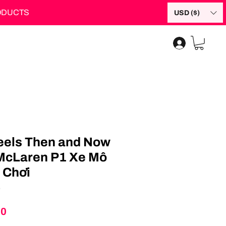
RODUCTS
USD ($)
eels Then and Now
McLaren P1 Xe Mô
 Chơi
5
Price
00