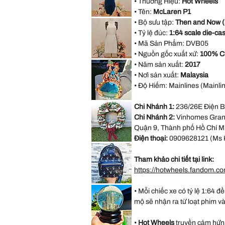
• Thương Hiệu:
Hot Wheels
Halter
Bridesmaid
• Tên:
McLaren P1
Evening
AX
Party
• Bộ sưu tập:
Then and Now (
Paris
Dress
Open
• Tỷ lệ đúc:
1:64 scale die-cas
size
Back
M
Blue
• Mã Sản Phẩm:
DVB05
Formal
Dress
• Nguồn gốc xuất xứ:
100% C
size
Forever
18
• Năm sản xuất:
2017
21
White
• Nơi sản xuất:
Malaysia
Sleeveless
Black
• Độ Hiếm: Mainlines (Mainlin
Lace
Casual
Dress
VINTAGE
Size
Chi Nhánh 1:
236/26E Điện B
DISNEY
M
FOUNTAIN
Chi Nhánh 2:
Vinhomes Grand
WORK
GREAT
Quận 9, Thành phố Hồ Chí M
Little
Mermaid
Điện thoại:
0909628121 (Ms 
Under
*LIMITED*
The
Light
Sea
Up
Ariel
Tham khảo chi tiết tại link:
Thomas
Sebastian
Kinkade
https://hotwheels.fandom.c
Hamilton
Collection
Christmas
*LIMITED
Village
• Mỗi chiếc xe có tỷ lệ 1:64 đ
EDITION*
Wreath
Disney
mộ sẽ nhận ra từ loạt phim v
Loungefly
Exclusive
Lilo
&
•
Hot Wheels
truyền cảm hứng
Stitch