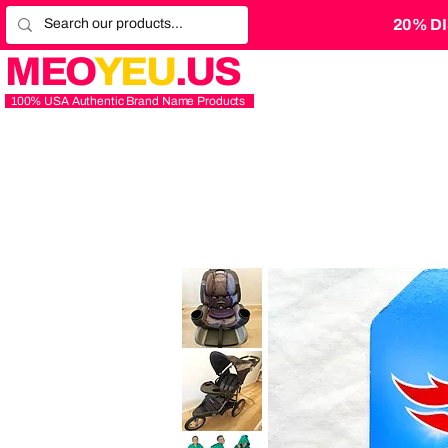
20% D
MEO
YEU
.US
100% USA Authentic Brand Name Products
Graco
4Ever
Extend2Fit
Platinum
4-
in-
1
10
Baby
Years
Trend