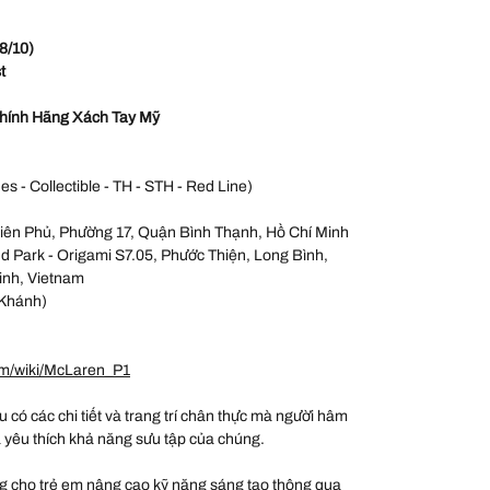
8/10)
t
hính Hãng Xách Tay Mỹ
es - Collectible - TH - STH - Red Line)
iên Phủ, Phường 17, Quận Bình Thạnh, Hồ Chí Minh
 Park - Origami S7.05, Phước Thiện, Long Bình,
inh, Vietnam
Khánh)
om/wiki/McLaren_P1
ều có các chi tiết và trang trí chân thực mà người hâm
à yêu thích khả năng sưu tập của chúng.
 cho trẻ em nâng cao kỹ năng sáng tạo thông qua