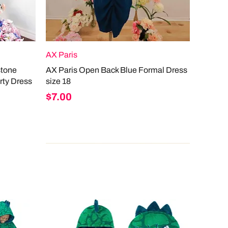
AX Paris
stone
AX Paris Open Back Blue Formal Dress
rty Dress
size 18
Price
$7.00