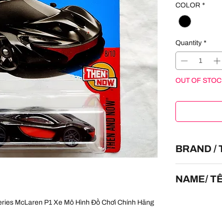
COLOR
*
Quantity
*
OUT OF STOC
BRAND /
HOT WHEELS
NAME/ T
McLaren P1
ries McLaren P1 Xe Mô Hình Đồ Chơi Chính Hãng