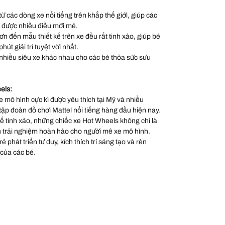
 các dòng xe nổi tiếng trên khắp thế giới, giúp các
 được nhiều điều mới mẻ.
sơn đến mẫu thiết kế trên xe đều rất tinh xảo, giúp bé
út giải trí tuyệt vời nhất.
nhiều siêu xe khác nhau cho các bé thỏa sức sưu
els:
 mô hình cực kì được yêu thích tại Mỹ và nhiều
 tập đoàn đồ chơi Mattel nổi tiếng hàng đầu hiện nay.
 kế tinh xảo, những chiếc xe Hot Wheels không chỉ là
 trải nghiệm hoàn hảo cho người mê xe mô hình.
 phát triển tư duy, kích thích trí sáng tạo và rèn
 của các bé.