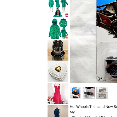
Convertible
Expedition
Car
Jogger
Seat
Travel
Child
System
Purpl
Stroller
All
Saint
Terrain
Eve
Jogging
Youth
Foldable
2in1
Sleep
Hoodie
Wearable
Blanket
Saint
Cozy
Eve
Pillow
Youth
Green
2in1
Dino
Sleep
Kid
Hoodie
S
Wearable
Blanket
Graco
Cozy
4Ever
Pillow
Extend2Fit
Green
4-
Dino
in-
Kid
1
ML
10
Years
Vintage
Convertible
George
Car
Good
Seat
Heart
Child
Shaped
Black
Trinket
Box
Cream
David
Hot Wheels Then and Now Se
Gold
Bridal
Porcelain
Red
Mỹ
Embossed
Satin
Rose
Rhinestone