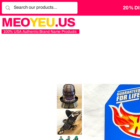
20% D
MEO
YEU
.US
100% USA Authentic Brand Name Products
Graco
4Ever
Extend2Fit
Platinum
4-
in-
1
10
Baby
Years
Trend