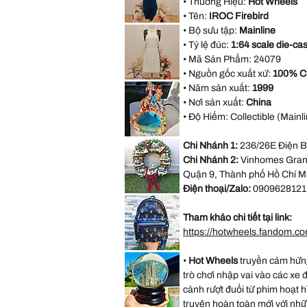
• Thương Hiệu:
Hot Wheels
Halter
Bridesmaid
• Tên:
IROC Firebird
Evening
AX
Party
• Bộ sưu tập:
Mainline
Paris
Dress
Open
• Tỷ lệ đúc:
1:64 scale die-cas
size
Back
M
Blue
• Mã Sản Phẩm:
24079
Formal
Dress
• Nguồn gốc xuất xứ:
100% C
size
Forever
18
• Năm sản xuất:
1999
21
White
• Nơi sản xuất:
China
Sleeveless
Black
• Độ Hiếm: Collectible (Mainli
Lace
Casual
Dress
VINTAGE
Size
Chi Nhánh 1:
236/26E Điện B
DISNEY
M
FOUNTAIN
Chi Nhánh 2:
Vinhomes Grand
WORK
GREAT
Quận 9, Thành phố Hồ Chí M
Little
Mermaid
Điện thoại/Zalo:
0909628121
Under
*LIMITED*
The
Light
Sea
Up
Ariel
Tham khảo chi tiết tại link:
Thomas
Sebastian
Kinkade
https://hotwheels.fandom.co
Hamilton
Collection
Christmas
*LIMITED
Village
•
Hot Wheels
truyền cảm hứng
EDITION*
Wreath
Disney
trò chơi nhập vai vào các xe 
Loungefly
Exclusive
cảnh rượt đuổi từ phim hoạt 
Lilo
&
truyện hoàn toàn mới với nhữ
Stitch