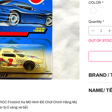
COLOR
*
Quantity
*
OUT OF STOC
BRAND /
HOT WHEELS
NAME/ T
IROC Firebird
IROC Firebird Xe Mô Hình Đồ Chơi Chính Hãng Mỹ
ter bị ố vàng và bể)