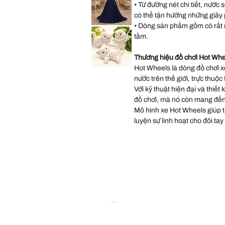
Occasions
• Từ đường nét chi tiết, nước 
Wedding
Gown
có thể tận hưởng những giây ph
Dress
size
• Dòng sản phẩm gồm có rất 
Lulus
14
Sequin
tầm.
Chiffon
Halter
Matte
Navy
Thương hiệu đồ chơi Hot Whe
Long
Dress
Hot Wheels là dòng đồ chơi xe
Vintage
size
Scioto
XL
nước trên thế giới, trực thuộc
Ceramic
Kitten
.
Với kỹ thuật hiện đại và thiết
Statues
Three
đồ chơi, mà nó còn mang đến
Persian
White
Mô hình xe Hot Wheels giúp trẻ
Kittens
Playing
luyện sự linh hoạt cho đôi tay
Hand
P
SEO