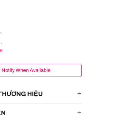
K
Notify When Available
 THƯƠNG HIỆU
ÊN