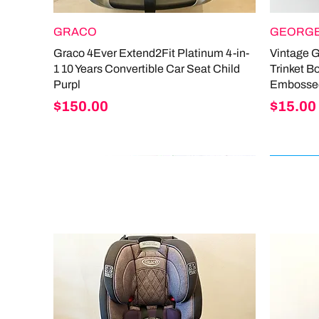
GRACO
GEORGE
Graco 4Ever Extend2Fit Platinum 4-in-
Vintage 
1 10 Years Convertible Car Seat Child
Trinket B
Purpl
Embosse
Price
Price
$150.00
$15.00