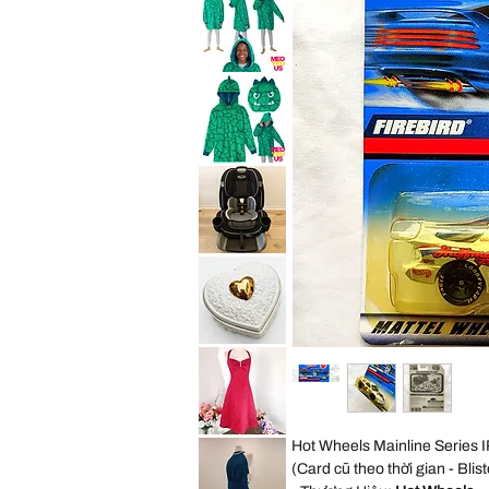
Convertible
Expedition
Car
Jogger
Seat
Travel
Child
System
Purpl
Stroller
All
Saint
Terrain
Eve
Jogging
Youth
Foldable
2in1
Sleep
Hoodie
Wearable
Blanket
Saint
Cozy
Eve
Pillow
Youth
Green
2in1
Dino
Sleep
Kid
Hoodie
S
Wearable
Blanket
Graco
Cozy
4Ever
Pillow
Extend2Fit
Green
4-
Dino
in-
Kid
1
ML
10
Years
Vintage
Convertible
George
Car
Good
Seat
Heart
Child
Shaped
Black
Trinket
Box
Cream
David
Hot Wheels Mainline Series 
Gold
Bridal
Porcelain
Red
(Card cũ theo thời gian - Blis
Embossed
Satin
Rose
Rhinestone