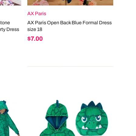
AX Paris
stone
AX Paris Open Back Blue Formal Dress
rty Dress
size 18
Price
$7.00