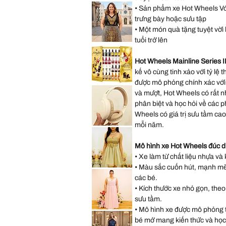
Saks
Hearts
• Sản phẩm xe Hot Wheels Với 
Fifth
Mini
Avenue
Backpack
trưng bày hoặc sưu tập
New
York
• Một món quà tặng tuyệt vời h
City
Musical
tuổi trở lên
Snow
Lane
Globe
Bryant
Decoration
Sleeveless
Gift
Hot Wheels Mainline Series 
Abstract
Present
Dress
kế vô cùng tinh xảo với tỷ lệ 
size
14
được mô phỏng chính xác với
size
*New
L
Sealed*
và mượt, Hot Wheels có rất n
Anthon
Berg
phân biệt và học hỏi về các 
Dark
Wheels có giá trị sưu tầm ca
Chocolate
Liqueur
mỗi năm.
Liquor
Lenovo
2.2
TH30
Lbs
Wireless
64
Bluetooth
Mô hình xe Hot Wheels đúc d
Bottles
Headphones
073026
with
• Xe làm từ chất liệu nhựa và 
Headwear
• Màu sắc cuốn hút, mạnh mẽ, 
Earmuffs
Speechless
Games
Sleeveless
các bé.
w
Gold
Mic
Sparkly
• Kích thước xe nhỏ gọn, theo
Sequin
Prom
sưu tầm.
Party
Dress
• Mô hình xe được mô phỏng từ
Hayley
Size
Paige
bé mở mang kiến thức và học
11
Pink