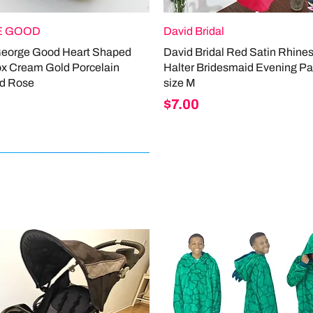
 GOOD
David Bridal
George Good Heart Shaped
David Bridal Red Satin Rhine
ox Cream Gold Porcelain
Halter Bridesmaid Evening Pa
d Rose
size M
Price
$7.00