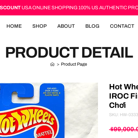
ISCOUNT
USA ONLINE SHOPPING 100% US AUTHENTIC P
HOME
SHOP
ABOUT
BLOG
CONTACT
PRODUCT DETAIL
>
Product Page
Hot Whe
IROC Fi
Chơi
SKU: HW-033
 $99,000.