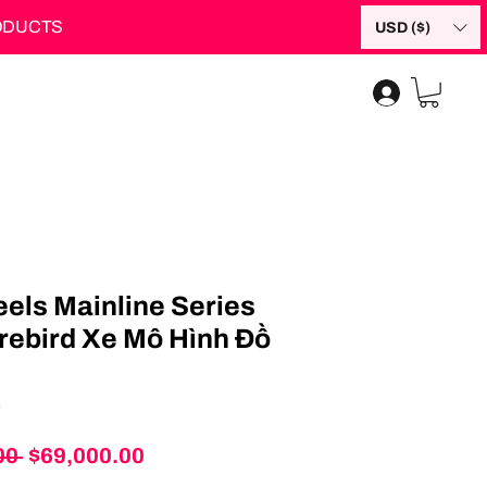
RODUCTS
USD ($)
els Mainline Series
rebird Xe Mô Hình Đồ
3
Regular
Sale
00 
$69,000.00
Price
Price