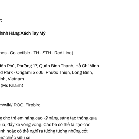
t
hính Hãng Xách Tay Mỹ
nes - Collectible - TH - STH - Red Line)
iên Phủ, Phường 17, Quận Bình Thạnh, Hồ Chí Minh
 Park - Origami S7.05, Phước Thiện, Long Bình,
inh, Vietnam
 (Ms Khánh)
m/wiki/IROC_Firebird
 cho trẻ em nâng cao kỹ năng sáng tạo thông qua
đua, đẩy xe vòng vòng. Các bé có thể tái tạo các
hình hoặc có thể nghĩ ra tưởng tượng những cốt
ng chiếc siêu xe