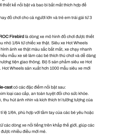
thiết kế nổi bật và bao bì bắt mắt thích hợp để
ay đồ chơi cho cả người lớn và trẻ em trái gái từ 3
IROC Firebird
là dòng xe mô hình đồ chơi được thiết
thu nhỏ 1/64 từ chiếc xe thật. Siêu xe Hot Wheels
 hình ảnh xe thật màu sắc bắt mắt, xe chạy nhanh
hiều mẫu xe sẽ làm các bé thích thú chơi và dễ dàng
phương tiện giao thông. Bộ 5 sản phẩm siêu xe Hot
o. Hot Wheels sản xuất hơn 1000 mẫu siêu xe mới
ie-cast
có các đặc điểm nổi bật sau:
kim loại cao cấp, an toàn tuyệt đối cho sức khỏe.
thu hút ánh nhìn và kích thích trí tưởng tượng của
 tỉ lệ 1/64, phù hợp với tầm tay của các bé yêu hoặc
 các dòng xe nổi tiếng trên khắp thế giới, giúp các
 được nhiều điều mới mẻ.