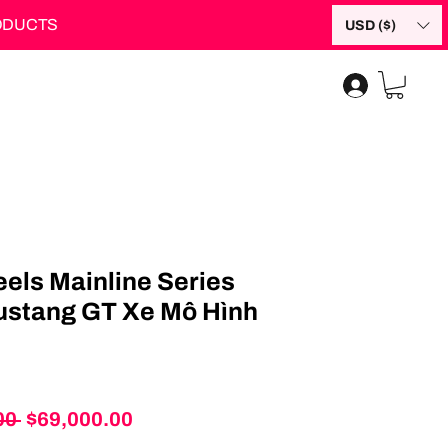
RODUCTS
USD ($)
els Mainline Series
ustang GT Xe Mô Hình
Regular
Sale
00 
$69,000.00
Price
Price