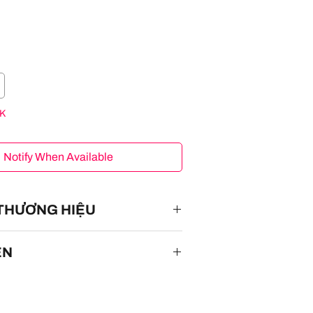
K
Notify When Available
 THƯƠNG HIỆU
ÊN
 GT