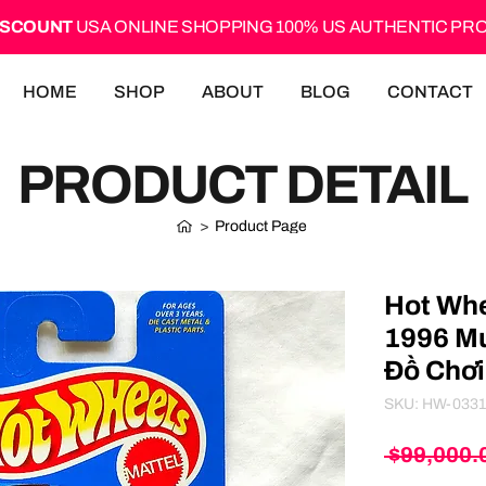
ISCOUNT
USA ONLINE SHOPPING 100% US AUTHENTIC P
HOME
SHOP
ABOUT
BLOG
CONTACT
PRODUCT DETAIL
>
Product Page
Hot Whe
1996 M
Đồ Chơi
SKU: HW-0331
 $99,000.