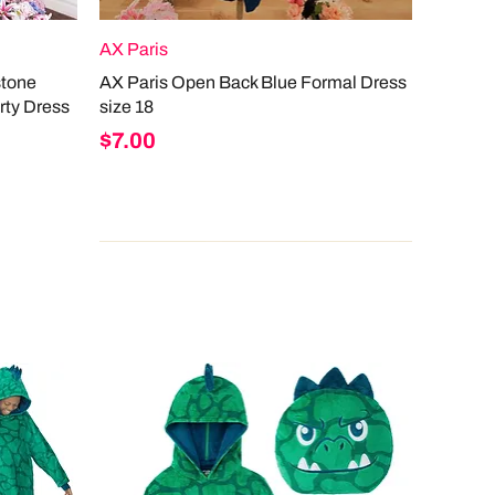
AX Paris
stone
AX Paris Open Back Blue Formal Dress
rty Dress
size 18
Price
$7.00