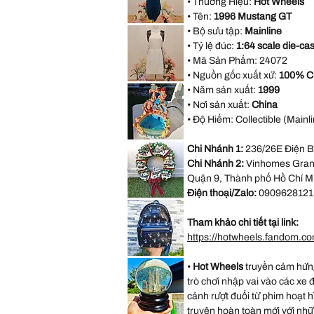
• Thương Hiệu:
Hot Wheels
Halter
Bridesmaid
• Tên:
1996 Mustang GT
Evening
AX
Party
• Bộ sưu tập:
Mainline
Paris
Dress
Open
• Tỷ lệ đúc:
1:64 scale die-cas
size
Back
M
Blue
• Mã Sản Phẩm:
24072
Formal
Dress
• Nguồn gốc xuất xứ:
100% C
size
Forever
18
• Năm sản xuất:
1999
21
White
• Nơi sản xuất:
China
Sleeveless
Black
• Độ Hiếm: Collectible (Mainli
Lace
Casual
Dress
VINTAGE
Size
Chi Nhánh 1:
236/26E Điện B
DISNEY
M
FOUNTAIN
Chi Nhánh 2:
Vinhomes Grand
WORK
GREAT
Quận 9, Thành phố Hồ Chí M
Little
Mermaid
Điện thoại/Zalo:
0909628121
Under
*LIMITED*
The
Light
Sea
Up
Ariel
Tham khảo chi tiết tại link:
Thomas
Sebastian
Kinkade
https://hotwheels.fandom.c
Hamilton
Collection
Christmas
*LIMITED
Village
•
Hot Wheels
truyền cảm hứng
EDITION*
Wreath
Disney
trò chơi nhập vai vào các xe 
Loungefly
Exclusive
cảnh rượt đuổi từ phim hoạt 
Lilo
&
truyện hoàn toàn mới với nhữ
Stitch