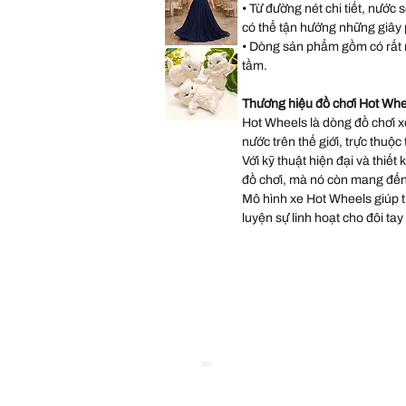
Occasions
• Từ đường nét chi tiết, nước 
Wedding
Gown
có thể tận hưởng những giây ph
Dress
size
• Dòng sản phẩm gồm có rất 
Lulus
14
Sequin
tầm.
Chiffon
Halter
Matte
Navy
Thương hiệu đồ chơi Hot Whe
Long
Dress
Hot Wheels là dòng đồ chơi xe
Vintage
size
Scioto
XL
nước trên thế giới, trực thuộc
Ceramic
Kitten
.
Với kỹ thuật hiện đại và thiết
Statues
Three
đồ chơi, mà nó còn mang đến
Persian
White
Mô hình xe Hot Wheels giúp trẻ
Kittens
Playing
luyện sự linh hoạt cho đôi tay
Hand
P
SEO