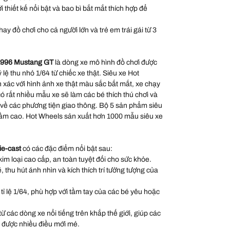
thiết kế nổi bật và bao bì bắt mắt thích hợp để
ay đồ chơi cho cả người lớn và trẻ em trái gái từ 3
 1996 Mustang GT
là dòng xe mô hình đồ chơi được
ỷ lệ thu nhỏ 1/64 từ chiếc xe thật. Siêu xe Hot
xác với hình ảnh xe thật màu sắc bắt mắt, xe chạy
 rất nhiều mẫu xe sẽ làm các bé thích thú chơi và
 về các phương tiện giao thông. Bộ 5 sản phẩm siêu
 tầm cao. Hot Wheels sản xuất hơn 1000 mẫu siêu xe
ie-cast
có các đặc điểm nổi bật sau:
kim loại cao cấp, an toàn tuyệt đối cho sức khỏe.
thu hút ánh nhìn và kích thích trí tưởng tượng của
 tỉ lệ 1/64, phù hợp với tầm tay của các bé yêu hoặc
 các dòng xe nổi tiếng trên khắp thế giới, giúp các
 được nhiều điều mới mẻ.