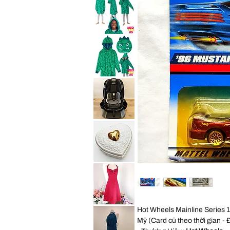
Convertible
Expedition
Car
Jogger
Seat
Travel
Child
System
Purpl
Stroller
All
Saint
Terrain
Eve
Jogging
Youth
Foldable
2in1
Sleep
Hoodie
Wearable
Blanket
Saint
Cozy
Eve
Pillow
Youth
Green
2in1
Dino
Sleep
Kid
Hoodie
S
Wearable
Blanket
Graco
Cozy
4Ever
Pillow
Extend2Fit
Green
4-
Dino
in-
Kid
1
ML
10
Years
Vintage
Convertible
George
Car
Good
Seat
Heart
Child
Shaped
Black
Trinket
Box
Cream
David
Hot Wheels Mainline Series
Gold
Bridal
Porcelain
Red
Mỹ (Card cũ theo thời gian - Đ
Embossed
Satin
Rose
Rhinestone