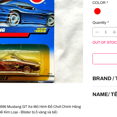
COLOR
*
Quantity
*
OUT OF STOC
BRAND /
HOT WHEELS
NAME/ T
1996 Mustang
 1996 Mustang GT Xe Mô Hình Đồ Chơi Chính Hãng
ế Kim Loại - Blister bị ố vàng và bể)