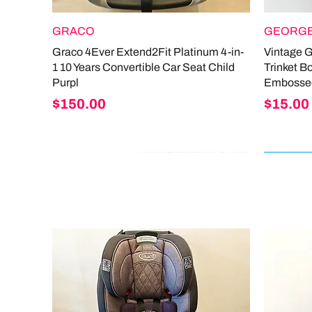
GRACO
GEORGE
Graco 4Ever Extend2Fit Platinum 4-in-
Vintage 
1 10 Years Convertible Car Seat Child
Trinket B
Purpl
Embosse
Price
Price
$150.00
$15.00