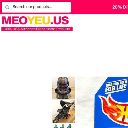
20% D
MEO
YEU
.US
100% USA Authentic Brand Name Products
Graco
4Ever
Extend2Fit
Platinum
4-
in-
1
10
Baby
Years
Trend