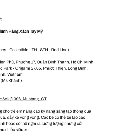
t
hính Hãng Xách Tay Mỹ
nes - Collectible - TH - STH - Red Line)
iên Phủ, Phường 17, Quận Bình Thạnh, Hồ Chí Minh
 Park - Origami S7.05, Phước Thiện, Long Bình,
inh, Vietnam
 (Ms Khánh)
om/wiki/1996_Mustang_GT
 cho trẻ em nâng cao kỹ năng sáng tạo thông qua
đua, đẩy xe vòng vòng. Các bé có thể tái tạo các
hình hoặc có thể nghĩ ra tưởng tượng những cốt
ng chiếc siêu xe