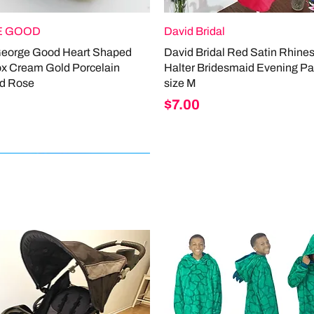
 GOOD
David Bridal
George Good Heart Shaped
David Bridal Red Satin Rhine
ox Cream Gold Porcelain
Halter Bridesmaid Evening Pa
d Rose
size M
Price
$7.00