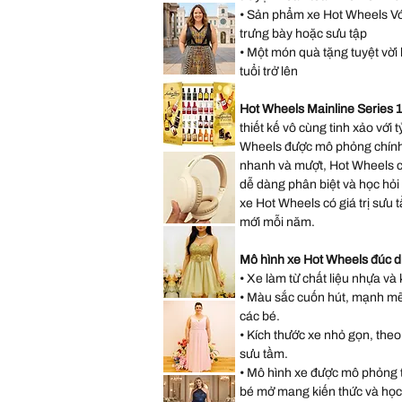
Saks
Hearts
• Sản phẩm xe Hot Wheels Với 
Fifth
Mini
Avenue
Backpack
trưng bày hoặc sưu tập
New
York
• Một món quà tặng tuyệt vời h
City
Musical
tuổi trở lên
Snow
Lane
Globe
Bryant
Decoration
Sleeveless
Gift
Hot Wheels Mainline Series
Abstract
Present
Dress
thiết kế vô cùng tinh xảo với t
size
14
Wheels được mô phỏng chính 
size
*New
L
Sealed*
nhanh và mượt, Hot Wheels có
Anthon
Berg
dễ dàng phân biệt và học hỏi
Dark
xe Hot Wheels có giá trị sưu
Chocolate
Liqueur
mới mỗi năm.
Liquor
Lenovo
2.2
TH30
Lbs
Wireless
64
Bluetooth
Mô hình xe Hot Wheels đúc d
Bottles
Headphones
073026
with
• Xe làm từ chất liệu nhựa và 
Headwear
• Màu sắc cuốn hút, mạnh mẽ, 
Earmuffs
Speechless
Games
Sleeveless
các bé.
w
Gold
Mic
Sparkly
• Kích thước xe nhỏ gọn, theo
Sequin
Prom
sưu tầm.
Party
Dress
• Mô hình xe được mô phỏng từ
Hayley
Size
Paige
bé mở mang kiến thức và học
11
Pink