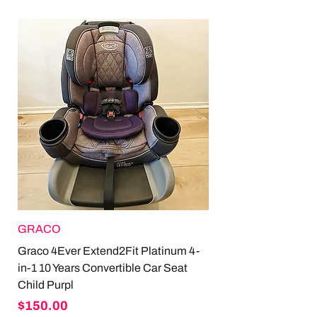
GRACO
Graco 4Ever Extend2Fit Platinum 4-
in-1 10 Years Convertible Car Seat
Child Purpl
Price
$150.00