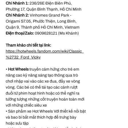
Chi Nhánh 1:
236/26E Điện Biên Phủ,
Phường 17, Quận Bình Thạnh, Hồ Chí Minh
Chi Nhánh 2:
Vinhomes Grand Park -
Origami S7.05, Phước Thiện, Long Bình,
Quận 9, Thành phố Hồ Chí Minh, Vietnam
Điện thoại/Zalo:
0909628121 (Ms Khánh)
Tham khảo chi tiết tại link:
https://hotwheels.fandom.com/wiki/Classic_
%2732_Ford_Vicky
•
Hot Wheels
truyền cảm hứng cho trẻ em
nâng cao kỹ năng sáng tạo thông qua trò
chơi nhập vai vào các xe đua, đẩy xe vòng
vòng. Các bé có thể tái tạo các cảnh rượt
đuổi từ phim hoạt hình hoặc có thể nghĩ ra
tưởng tượng những cốt truyện hoàn toàn mới
với những chiếc siêu xe
• Sản phẩm xe Hot Wheels Với thiết kế nổi bật
và bao bì bắt mắt thích hợp để trưng bày
hoặc sưu tập