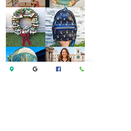
size
M
Forever
VINTAGE
21
DISNEY
White
FOUNTAIN
Sleeveless
WORK
Black
GREAT
Lace
Little
Casual
Mermaid
Dress
Under
Size
The
M
Sea
Ariel
Sebastian
*LIMITED*
*LIMITED
Light
EDITION*
Up
Disney
Thomas
Loungefly
Kinkade
Exclusive
Hamilton
Lilo
Collection
&
Christmas
Stitch
Village
Hearts
Wreath
Mini
Backpack
Saks
Lane
Fifth
Bryant
Avenue
Sleeveless
New
Abstract
York
Dress
City
size
Musical
14
Snow
size
Globe
L
Decoration
Gift
Present
*New
Lenovo
Sealed*
TH30