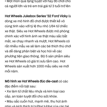
• Một món quà tặng tuyệt vời hay đồ chơi cho
cả người lớn và trẻ em trái gái từ 3 tuổi trở lên
Hot Wheels Jukebox Series '32 Ford Vicky
là
dòng xe mô hình đồ chơi được thiết kế vô
cùng tinh xảo với tỷ lệ thu nhỏ 1/64 từ chiếc
xe thật. Siêu xe Hot Wheels được mô phỏng
chính xác với hình ảnh xe thật màu sắc bắt
mắt, xe chạy nhanh và mượt, Hot Wheels có
rất nhiều mẫu xe sẽ làm các bé thích thú chơi
và dễ dàng phân biệt và học hỏi về các
phương tiện giao thông. Bộ 5 sản phẩm siêu
xe Hot Wheels có giá trị sưu tầm cao. Hot
Wheels sản xuất hơn 1000 mẫu siêu xe mới
mỗi năm.
Mô hình xe Hot Wheels đúc die-cast
có các
đặc điểm nổi bật sau:
• Xe làm từ chất liệu nhựa và kim loại cao
cấp, an toàn tuyệt đối cho sức khỏe.
• Màu sắc cuốn hút, mạnh mẽ, thu hút ánh
nhìn và kích thích trí tưởng tượng của các bé.