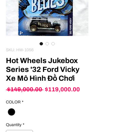
SKU: HW-1056
Hot Wheels Jukebox
Series '32 Ford Vicky
Xe Mô Hình Đồ Chơi
Regular
Sale
 $149,000.00 
$119,000.00
Price
Price
COLOR
*
Quantity
*