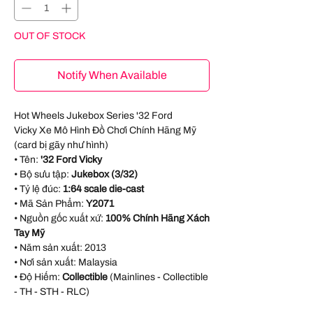
OUT OF STOCK
Notify When Available
Hot Wheels Jukebox Series '32 Ford
Vicky Xe Mô Hình Đồ Chơi Chính Hãng Mỹ
(card bị gãy như hình)
• Tên:
'32 Ford Vicky
• Bộ sưu tập:
Jukebox (3/32)
• Tỷ lệ đúc:
1:64 scale die-cast
• Mã Sản Phẩm:
Y2071
• Nguồn gốc xuất xứ:
100% Chính Hãng Xách
Tay Mỹ
• Năm sản xuất:
2013
• Nơi sản xuất:
Malaysia
• Độ Hiếm:
Collectible
(Mainlines - Collectible
- TH - STH - RLC)