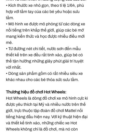
• Kích thước xe nhỏ gọn, theo tỉ lệ 1/64, phù
hợp với tầm tay của các bé yêu hoặc sưu
tầm.
• Mô hình xe được mô phỏng từ các dòng xe
nổi tiếng trên khắp thế giới, giúp các bé mở
mang kiến thức và học được nhiều điều mới
mẻ.
• Từ đường nét chi tiết, nước sơn đến mẫu
thiết kế trên xe đều rất tinh xảo, giúp bé có
thể tận hưởng những giây phút giải trí tuyệt
vời nhất.
• Dòng sản phẩm gồm có rất nhiều siêu xe
khác nhau cho các bé thỏa sức sưu tầm.
Thương hiệu đồ chơi Hot Wheels:
Hot Wheels là dòng đồ chơi xe mô hình cực kì
được yêu thích tại Mỹ và nhiều nước trên thế
giới, trực thuộc tập đoàn đồ chơi Mattel nổi
tiếng hàng đầu hiện nay. Với kỹ thuật hiện đại
và thiết kế tinh xảo, những chiếc xe Hot
Wheels không chỉ là đồ chơi, mà nó còn