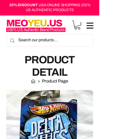
20% DISCOUNT
USA ONLINE SHOPPING 100%
US AUTHENTIC PRODUCTS
MEO
YEU
.US
100% US Authentic Brand Products
PRODUCT
DETAIL
>
Product Page