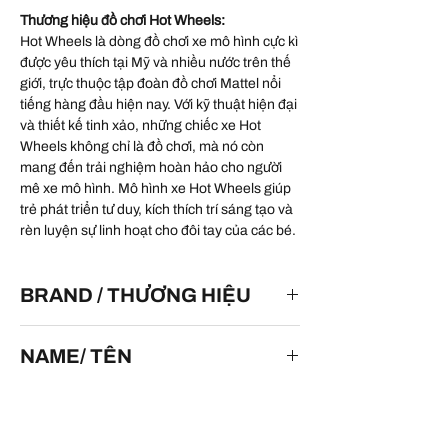
Thương hiệu đồ chơi Hot Wheels:
Hot Wheels là dòng đồ chơi xe mô hình cực kì
được yêu thích tại Mỹ và nhiều nước trên thế
giới, trực thuộc tập đoàn đồ chơi Mattel nổi
tiếng hàng đầu hiện nay. Với kỹ thuật hiện đại
và thiết kế tinh xảo, những chiếc xe Hot
Wheels không chỉ là đồ chơi, mà nó còn
mang đến trải nghiệm hoàn hảo cho người
mê xe mô hình. Mô hình xe Hot Wheels giúp
trẻ phát triển tư duy, kích thích trí sáng tạo và
rèn luyện sự linh hoạt cho đôi tay của các bé.
BRAND / THƯƠNG HIỆU
HOT WHEELS
NAME/ TÊN
Aston Martin V12 Speedster