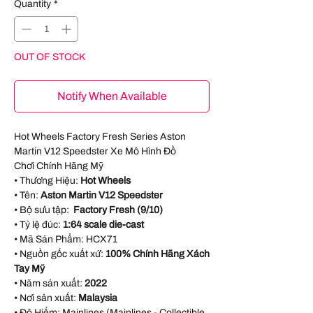
Quantity
*
OUT OF STOCK
Notify When Available
Hot Wheels Factory Fresh Series Aston
Martin V12 Speedster Xe Mô Hình Đồ
Chơi Chính Hãng Mỹ
• Thương Hiệu:
Hot Wheels
• Tên:
Aston Martin V12 Speedster
• Bộ sưu tập:
Factory Fresh (9/10)
• Tỷ lệ đúc:
1:64 scale die-cast
• Mã Sản Phẩm:
HCX71
• Nguồn gốc xuất xứ:
100% Chính Hãng Xách
Tay Mỹ
• Năm sản xuất:
2022
• Nơi sản xuất:
Malaysia
• Độ Hiếm: Mainlines (Mainlines - Collectible