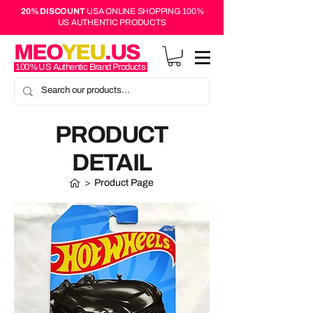
20% DISCOUNT
USA ONLINE SHOPPING 100%
US AUTHENTIC PRODUCTS
MEO
YEU
.US
100% US Authentic Brand Products
PRODUCT
DETAIL
>
Product Page