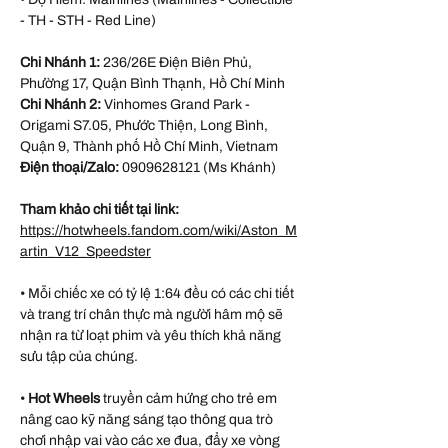
- TH - STH - Red Line)
Chi Nhánh 1:
236/26E Điện Biên Phủ,
Phường 17, Quận Bình Thạnh, Hồ Chí Minh
Chi Nhánh 2:
Vinhomes Grand Park -
Origami S7.05, Phước Thiện, Long Bình,
Quận 9, Thành phố Hồ Chí Minh, Vietnam
Điện thoại/Zalo:
0909628121 (Ms Khánh)
Tham khảo chi tiết tại link:
https://hotwheels.fandom.com/wiki/Aston_M
artin_V12_Speedster
• Mỗi chiếc xe có tỷ lệ 1:64 đều có các chi tiết
và trang trí chân thực mà người hâm mộ sẽ
nhận ra từ loạt phim và yêu thích khả năng
sưu tập của chúng.
•
Hot Wheels
truyền cảm hứng cho trẻ em
nâng cao kỹ năng sáng tạo thông qua trò
chơi nhập vai vào các xe đua, đẩy xe vòng