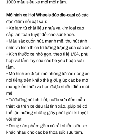
1000 mẫu siêu xe mới mỗi năm.
Mô hình xe Hot Wheels đúc die-cast
có các
đặc điểm nổi bật sau:
• Xe làm từ chất liệu nhựa và kim loại cao
cấp, an toàn tuyệt đối cho sức khỏe.
• Màu sắc cuốn hút, mạnh mẽ, thu hút ánh
nhìn và kích thích trí tưởng tượng của các bé.
• Kích thước xe nhỏ gọn, theo tỉ lệ 1/64, phù
hợp với tầm tay của các bé yêu hoặc sưu
tầm.
• Mô hình xe được mô phỏng từ các dòng xe
nổi tiếng trên khắp thế giới, giúp các bé mở
mang kiến thức và học được nhiều điều mới
mẻ.
• Từ đường nét chi tiết, nước sơn đến mẫu
thiết kế trên xe đều rất tinh xảo, giúp bé có
thể tận hưởng những giây phút giải trí tuyệt
vời nhất.
• Dòng sản phẩm gồm có rất nhiều siêu xe
khác nhau cho các bé thỏa sức sưu tầm.