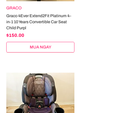
GRACO
Graco 4Ever Extend2Fit Platinum 4-
in-1 10 Years Convertible Car Seat
Child Purpl
Price
$150.00
MUA NGAY