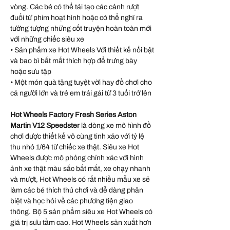
vòng. Các bé có thể tái tạo các cảnh rượt
đuổi từ phim hoạt hình hoặc có thể nghĩ ra
tưởng tượng những cốt truyện hoàn toàn mới
với những chiếc siêu xe
• Sản phẩm xe Hot Wheels Với thiết kế nổi bật
và bao bì bắt mắt thích hợp để trưng bày
hoặc sưu tập
• Một món quà tặng tuyệt vời hay đồ chơi cho
cả người lớn và trẻ em trái gái từ 3 tuổi trở lên
Hot Wheels Factory Fresh Series Aston
Martin V12 Speedster
là dòng xe mô hình đồ
chơi được thiết kế vô cùng tinh xảo với tỷ lệ
thu nhỏ 1/64 từ chiếc xe thật. Siêu xe Hot
Wheels được mô phỏng chính xác với hình
ảnh xe thật màu sắc bắt mắt, xe chạy nhanh
và mượt, Hot Wheels có rất nhiều mẫu xe sẽ
làm các bé thích thú chơi và dễ dàng phân
biệt và học hỏi về các phương tiện giao
thông. Bộ 5 sản phẩm siêu xe Hot Wheels có
giá trị sưu tầm cao. Hot Wheels sản xuất hơn