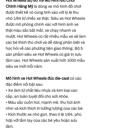
Hot Wheels Bộ 60 Xe Mô Hình Đồ Chơi
Chính Hãng Mỹ
là dòng xe mô hình đồ chơi
được thiết kế vô cùng tinh xảo với tỷ lệ thu
nhỏ 1/64 từ chiếc xe thật. Siêu xe Hot Wheels
được mô phỏng chính xác với hình ảnh xe
thật màu sắc bắt mắt, xe chạy nhanh và
mượt, Hot Wheels có rất nhiều mẫu xe sẽ làm
các bé thích thú chơi và dễ dàng phân biệt và
học hỏi về các phương tiện giao thông. Bộ 5
sản phẩm siêu xe Hot Wheels có giá trị sưu
tầm cao. Hot Wheels sản xuất hơn 1000 mẫu
siêu xe mới mỗi năm.
Mô hình xe Hot Wheels đúc die-cast
có các
đặc điểm nổi bật sau:
• Xe làm từ chất liệu nhựa và kim loại cao
cấp, an toàn tuyệt đối cho sức khỏe.
• Màu sắc cuốn hút, mạnh mẽ, thu hút ánh
nhìn và kích thích trí tưởng tượng của các bé.
• Kích thước xe nhỏ gọn, theo tỉ lệ 1/64, phù
hợp với tầm tay của các bé yêu hoặc sưu
tầm.