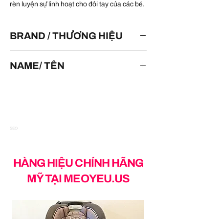
rèn luyện sự linh hoạt cho đôi tay của các bé.
BRAND / THƯƠNG HIỆU
HOT WHEELS
NAME/ TÊN
Hot Wheels Set Of 60 1:64 Scale
Toy Vehicles Cars, Trucks, and Motorcycles
in a wide variety of colors and styles (Styles
may vary)
SEO
HÀNG HIỆU CHÍNH HÃNG
MỸ TẠI MEOYEU.US