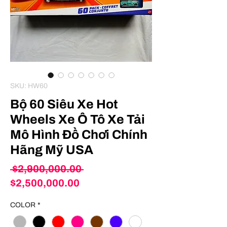
SKU: HW60
Bộ 60 Siêu Xe Hot
Wheels Xe Ô Tô Xe Tải
Mô Hình Đồ Chơi Chính
Hãng Mỹ USA
Regular
 $2,900,000.00 
Sale
Price
$2,500,000.00
Price
COLOR
*