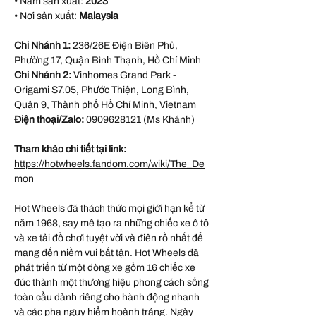
• Năm sản xuất:
2023
• Nơi sản xuất:
Malaysia
Chi Nhánh 1:
236/26E Điện Biên Phủ,
Phường 17, Quận Bình Thạnh, Hồ Chí Minh
Chi Nhánh 2:
Vinhomes Grand Park -
Origami S7.05, Phước Thiện, Long Bình,
Quận 9, Thành phố Hồ Chí Minh, Vietnam
Điện thoại/Zalo:
0909628121 (Ms Khánh)
Tham khảo chi tiết tại link:
https://hotwheels.fandom.com/wiki/The_De
mon
Hot Wheels đã thách thức mọi giới hạn kể từ
năm 1968, say mê tạo ra những chiếc xe ô tô
và xe tải đồ chơi tuyệt vời và điên rồ nhất để
mang đến niềm vui bất tận. Hot Wheels đã
phát triển từ một dòng xe gồm 16 chiếc xe
đúc thành một thương hiệu phong cách sống
toàn cầu dành riêng cho hành động nhanh
và các pha nguy hiểm hoành tráng. Ngày