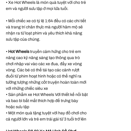
• Xe Hot Wheels là món quà tuyệt vời cho trẻ
em và người sưu tập ở mọi lứa tuổi.
• Mỗi chiếc xe có tỷ lệ 1:64 đều có các chi tiết
và trang trí chân thực mà người hâm mộ sẽ
nhận ra từ loạt phim và yêu thích khả năng
sưu tập của chúng.
•
Hot Wheels
truyền cảm hứng cho trẻ em
nâng cao kỹ năng sáng tạo thông qua trò
chơi nhập vai vào các xe đua, đẩy xe vòng
vòng. Các bé có thể tái tạo các cảnh rượt
đuổi từ phim hoạt hình hoặc có thể nghĩ ra
tưởng tượng những cốt truyện hoàn toàn mới
với những chiếc siêu xe
• Sản phẩm xe Hot Wheels Với thiết kế nổi bật
và bao bì bắt mắt thích hợp để trưng bày
hoặc sưu tập
• Một món quà tặng tuyệt vời hay đồ chơi cho
cả người lớn và trẻ em trái gái từ 3 tuổi trở lên