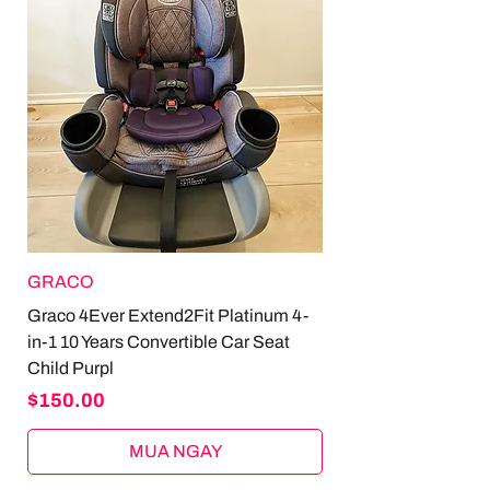
GRACO
Graco 4Ever Extend2Fit Platinum 4-
in-1 10 Years Convertible Car Seat
Child Purpl
Price
$150.00
MUA NGAY