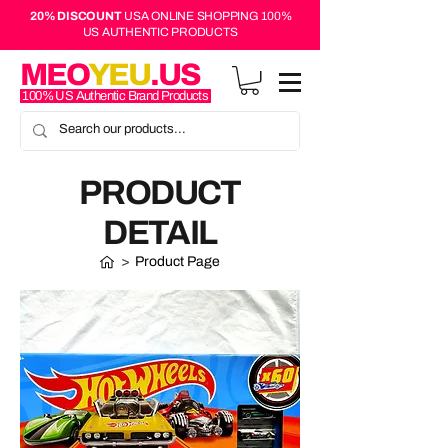
20% DISCOUNT
USA ONLINE SHOPPING 100%
US AUTHENTIC PRODUCTS
MEO
YEU
.US
100% US Authentic Brand Products
PRODUCT
DETAIL
>
Product Page