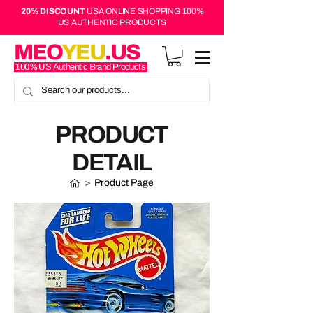
20% DISCOUNT
USA ONLINE SHOPPING 100%
US AUTHENTIC PRODUCTS
MEO
YEU
.US
100% US Authentic Brand Products
PRODUCT
DETAIL
>
Product Page