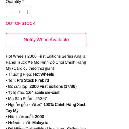
Quantity
*
OUT OF STOCK
Notify When Available
Hot Wheels 2000 First Editions Series Anglia
Panel Truck Xe Mô Hình Đồ Chơi Chính Hãng
Mỹ (Card cũ theo thời gian)
• Thương Hiệu:
Hot Wheels
• Tên:
Pro Stock Firebird
• Bộ sưu tập:
2000 First Editions (17/36)
• Tỷ lệ đúc:
1:64 scale die-cast
• Mã Sản Phẩm:
24397
• Nguồn gốc xuất xứ:
100% Chính Hãng Xách
Tay Mỹ
• Năm sản xuất:
2000
• Nơi sản xuất:
Malaysia
• Độ Hiếm: Collectible (Mainlines - Collectible