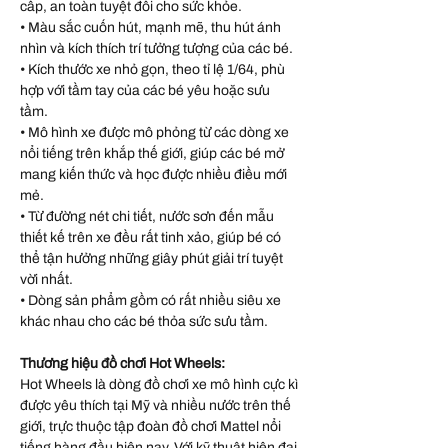
cấp, an toàn tuyệt đối cho sức khỏe.
• Màu sắc cuốn hút, mạnh mẽ, thu hút ánh
nhìn và kích thích trí tưởng tượng của các bé.
• Kích thước xe nhỏ gọn, theo tỉ lệ 1/64, phù
hợp với tầm tay của các bé yêu hoặc sưu
tầm.
• Mô hình xe được mô phỏng từ các dòng xe
nổi tiếng trên khắp thế giới, giúp các bé mở
mang kiến thức và học được nhiều điều mới
mẻ.
• Từ đường nét chi tiết, nước sơn đến mẫu
thiết kế trên xe đều rất tinh xảo, giúp bé có
thể tận hưởng những giây phút giải trí tuyệt
vời nhất.
• Dòng sản phẩm gồm có rất nhiều siêu xe
khác nhau cho các bé thỏa sức sưu tầm.
Thương hiệu đồ chơi Hot Wheels:
Hot Wheels là dòng đồ chơi xe mô hình cực kì
được yêu thích tại Mỹ và nhiều nước trên thế
giới, trực thuộc tập đoàn đồ chơi Mattel nổi
tiếng hàng đầu hiện nay. Với kỹ thuật hiện đại