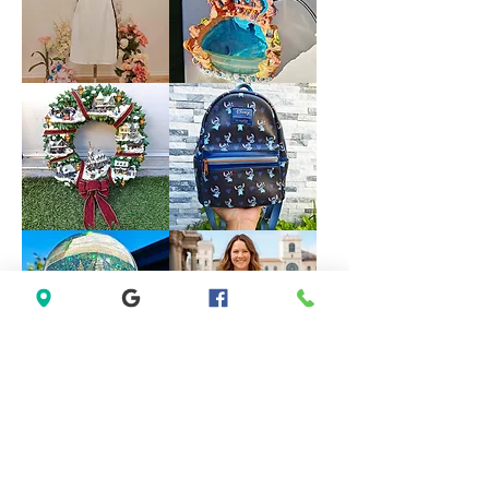
Halter
Formal
Bridesmaid
Dress
Evening
size
Party
18
Dress
size
M
Forever
VINTAGE
21
DISNEY
White
FOUNTAIN
Sleeveless
WORK
Black
GREAT
Lace
Little
Casual
Mermaid
Dress
Under
Size
The
M
Sea
Ariel
Sebastian
*LIMITED*
*LIMITED
Light
EDITION*
Up
Disney
Thomas
Loungefly
Kinkade
Exclusive
Hamilton
Lilo
Collection
&
Christmas
Stitch
Village
Hearts
Wreath
Mini
Backpack
Saks
Lane
Fifth
Bryant
Avenue
Sleeveless
New
Abstract
York
Dress
City
size
Musical
14
Snow
size
Globe
L