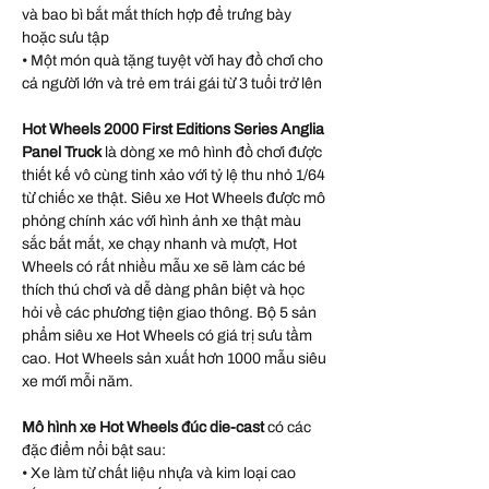
và bao bì bắt mắt thích hợp để trưng bày
hoặc sưu tập
• Một món quà tặng tuyệt vời hay đồ chơi cho
cả người lớn và trẻ em trái gái từ 3 tuổi trở lên
Hot Wheels 2000 First Editions Series Anglia
Panel Truck
là dòng xe mô hình đồ chơi được
thiết kế vô cùng tinh xảo với tỷ lệ thu nhỏ 1/64
từ chiếc xe thật. Siêu xe Hot Wheels được mô
phỏng chính xác với hình ảnh xe thật màu
sắc bắt mắt, xe chạy nhanh và mượt, Hot
Wheels có rất nhiều mẫu xe sẽ làm các bé
thích thú chơi và dễ dàng phân biệt và học
hỏi về các phương tiện giao thông. Bộ 5 sản
phẩm siêu xe Hot Wheels có giá trị sưu tầm
cao. Hot Wheels sản xuất hơn 1000 mẫu siêu
xe mới mỗi năm.
Mô hình xe Hot Wheels đúc die-cast
có các
đặc điểm nổi bật sau:
• Xe làm từ chất liệu nhựa và kim loại cao