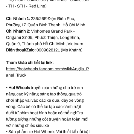
- TH - STH - Red Line)
Chi Nhánh 1:
236/26E Điện Biên Phủ,
Phường 17, Quận Bình Thạnh, Hồ Chí Minh
Chi Nhánh 2:
Vinhomes Grand Park -
Origami S7.05, Phước Thiện, Long Bình,
Quận 9, Thành phố Hồ Chí Minh, Vietnam
Điện thoại/Zalo:
0909628121 (Ms Khánh)
Tham khảo chi tiết tại link:
https://hotwheels.fandom.com/wiki/Anglia_P
anel_Truck
•
Hot Wheels
truyền cảm hứng cho trẻ em
nâng cao kỹ năng sáng tạo thông qua trò
chơi nhập vai vào các xe đua, đẩy xe vòng
vòng. Các bé có thể tái tạo các cảnh rượt
đuổi từ phim hoạt hình hoặc có thể nghĩ ra
tưởng tượng những cốt truyện hoàn toàn mới
với những chiếc siêu xe
• Sản phẩm xe Hot Wheels Với thiết kế nổi bật