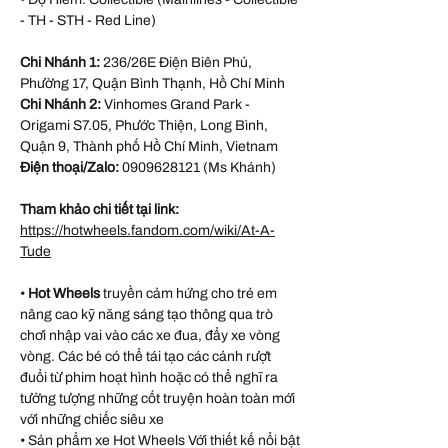
- TH - STH - Red Line)
Chi Nhánh 1:
236/26E Điện Biên Phủ,
Phường 17, Quận Bình Thạnh, Hồ Chí Minh
Chi Nhánh 2:
Vinhomes Grand Park -
Origami S7.05, Phước Thiện, Long Bình,
Quận 9, Thành phố Hồ Chí Minh, Vietnam
Điện thoại/Zalo:
0909628121 (Ms Khánh)
Tham khảo chi tiết tại link:
https://hotwheels.fandom.com/wiki/At-A-
Tude
•
Hot Wheels
truyền cảm hứng cho trẻ em
nâng cao kỹ năng sáng tạo thông qua trò
chơi nhập vai vào các xe đua, đẩy xe vòng
vòng. Các bé có thể tái tạo các cảnh rượt
đuổi từ phim hoạt hình hoặc có thể nghĩ ra
tưởng tượng những cốt truyện hoàn toàn mới
với những chiếc siêu xe
• Sản phẩm xe Hot Wheels Với thiết kế nổi bật