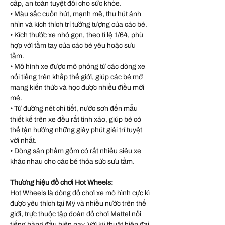
cấp, an toàn tuyệt đối cho sức khỏe.
• Màu sắc cuốn hút, mạnh mẽ, thu hút ánh
nhìn và kích thích trí tưởng tượng của các bé.
• Kích thước xe nhỏ gọn, theo tỉ lệ 1/64, phù
hợp với tầm tay của các bé yêu hoặc sưu
tầm.
• Mô hình xe được mô phỏng từ các dòng xe
nổi tiếng trên khắp thế giới, giúp các bé mở
mang kiến thức và học được nhiều điều mới
mẻ.
• Từ đường nét chi tiết, nước sơn đến mẫu
thiết kế trên xe đều rất tinh xảo, giúp bé có
thể tận hưởng những giây phút giải trí tuyệt
vời nhất.
• Dòng sản phẩm gồm có rất nhiều siêu xe
khác nhau cho các bé thỏa sức sưu tầm.
Thương hiệu đồ chơi Hot Wheels:
Hot Wheels là dòng đồ chơi xe mô hình cực kì
được yêu thích tại Mỹ và nhiều nước trên thế
giới, trực thuộc tập đoàn đồ chơi Mattel nổi
tiếng hàng đầu hiện nay. Với kỹ thuật hiện đại