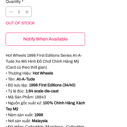
Quantity
*
OUT OF STOCK
Notify When Available
Hot Wheels 1998 First Editions Series At-A-
Tude Xe Mô Hình Đồ Chơi Chính Hãng Mỹ
(Card cũ theo thời gian)
• Thương Hiệu:
Hot Wheels
• Tên:
At-A-Tude
• Bộ sưu tập:
1998 First Editions (34/40)
• Tỷ lệ đúc:
1:64 scale die-cast
• Mã Sản Phẩm:
18843
• Nguồn gốc xuất xứ:
100% Chính Hãng Xách
Tay Mỹ
• Năm sản xuất:
1998
• Nơi sản xuất:
Malaysia
• Độ Hiếm: Collectible (Mainlines - Collectible