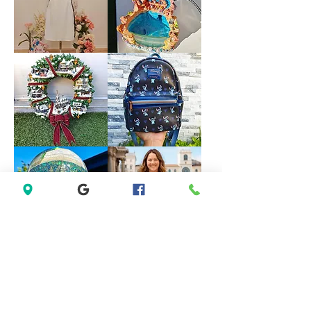
Halter
Formal
Bridesmaid
Dress
Evening
size
Party
18
Dress
size
M
Forever
VINTAGE
21
DISNEY
White
FOUNTAIN
Sleeveless
WORK
Black
GREAT
Lace
Little
Casual
Mermaid
Dress
Under
Size
The
M
Sea
Ariel
Sebastian
*LIMITED*
*LIMITED
Light
EDITION*
Up
Disney
Thomas
Loungefly
Kinkade
Exclusive
Hamilton
Lilo
Collection
&
Christmas
Stitch
Village
Hearts
Wreath
Mini
Backpack
Saks
Lane
Fifth
Bryant
Avenue
Sleeveless
New
Abstract
York
Dress
City
size
Musical
14
Snow
size
Globe
L