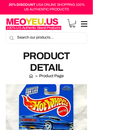
20% DISCOUNT
USA ONLINE SHOPPING 100%
US AUTHENTIC PRODUCTS
MEO
YEU
.US
100% US Authentic Brand Products
PRODUCT
DETAIL
>
Product Page