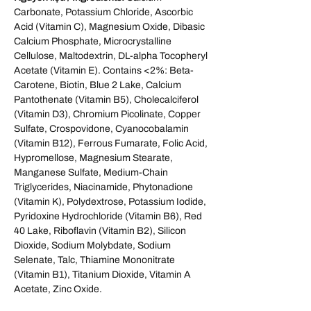
Carbonate, Potassium Chloride, Ascorbic
Acid (Vitamin C), Magnesium Oxide, Dibasic
Calcium Phosphate, Microcrystalline
Cellulose, Maltodextrin, DL-alpha Tocopheryl
Acetate (Vitamin E). Contains <2%: Beta-
Carotene, Biotin, Blue 2 Lake, Calcium
Pantothenate (Vitamin B5), Cholecalciferol
(Vitamin D3), Chromium Picolinate, Copper
Sulfate, Crospovidone, Cyanocobalamin
(Vitamin B12), Ferrous Fumarate, Folic Acid,
Hypromellose, Magnesium Stearate,
Manganese Sulfate, Medium-Chain
Triglycerides, Niacinamide, Phytonadione
(Vitamin K), Polydextrose, Potassium Iodide,
Pyridoxine Hydrochloride (Vitamin B6), Red
40 Lake, Riboflavin (Vitamin B2), Silicon
Dioxide, Sodium Molybdate, Sodium
Selenate, Talc, Thiamine Mononitrate
(Vitamin B1), Titanium Dioxide, Vitamin A
Acetate, Zinc Oxide.