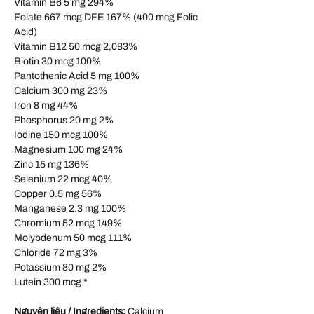
Vitamin B6 5 mg 294%
Folate 667 mcg DFE 167% (400 mcg Folic
Acid)
Vitamin B12 50 mcg 2,083%
Biotin 30 mcg 100%
Pantothenic Acid 5 mg 100%
Calcium 300 mg 23%
Iron 8 mg 44%
Phosphorus 20 mg 2%
Iodine 150 mcg 100%
Magnesium 100 mg 24%
Zinc 15 mg 136%
Selenium 22 mcg 40%
Copper 0.5 mg 56%
Manganese 2.3 mg 100%
Chromium 52 mcg 149%
Molybdenum 50 mcg 111%
Chloride 72 mg 3%
Potassium 80 mg 2%
Lutein 300 mcg *
Nguyên liệu / Ingredients:
Calcium