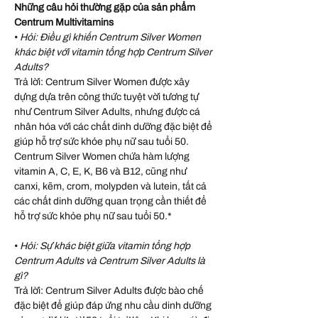
Những câu hỏi thường gặp của sản phẩm
Centrum Multivitamins
•
Hỏi: Điều gì khiến Centrum Silver Women
khác biệt với vitamin tổng hợp Centrum Silver
Adults?
Trả lời: Centrum Silver Women được xây
dựng dựa trên công thức tuyệt vời tương tự
như Centrum Silver Adults, nhưng được cá
nhân hóa với các chất dinh dưỡng đặc biệt để
giúp hỗ trợ sức khỏe phụ nữ sau tuổi 50.
Centrum Silver Women chứa hàm lượng
vitamin A, C, E, K, B6 và B12, cũng như
canxi, kẽm, crom, molypden và lutein, tất cả
các chất dinh dưỡng quan trọng cần thiết để
hỗ trợ sức khỏe phụ nữ sau tuổi 50.*
•
Hỏi: Sự khác biệt giữa vitamin tổng hợp
Centrum Adults và Centrum Silver Adults là
gì?
Trả lời: Centrum Silver Adults được bào chế
đặc biệt để giúp đáp ứng nhu cầu dinh dưỡng