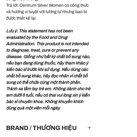
Trả lời: Centrum Silver Women có công thức
và hương vị tuyệt vời tương tự nhưng bao bì
được thiết kế lại.
Lưu ý: This statement has not been
evaluated by the Food and Drug
Administration. This product is not intended
to diagnose, treat, cure or prevent any
disease. Giống như bất kỳ chất bổ sung nào,
nếu bạn đang dùng thuốc, hãy tham khảo ý
kiến ​​bác sĩ trước khi sử dụng. Nếu dùng các
chất bổ sung khác, hãy đọc nhãn vì chất bổ
sung có thể chứa cùng một thành phần.
Tránh xa tầm tay trẻ em. Không dành cho trẻ
em dưới 6 tuổi, nếu có thai vui lòng xin ý kiến
bác sĩ chuyên khoa. Không khuyến khích
dùng quá một viên mỗi ngày.
BRAND / THƯƠNG HIỆU