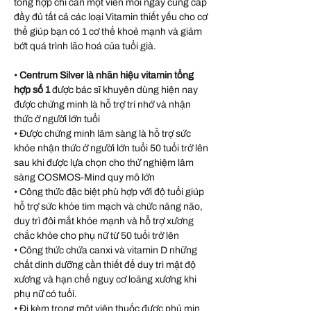
tổng hợp chỉ cần một viên mỗi ngày cung cấp
đầy đủ tất cả các loại Vitamin thiết yếu cho cơ
thể giúp bạn có 1 cơ thể khoẻ mạnh và giảm
bớt quá trình lão hoá của tuổi già.
•
Centrum Silver là nhãn hiệu vitamin tổng
hợp số 1
được bác sĩ khuyên dùng hiện nay
được chứng minh là hỗ trợ trí nhớ và nhận
thức ở người lớn tuổi
• Được chứng minh lâm sàng là hỗ trợ sức
khỏe nhận thức ở người lớn tuổi 50 tuổi trở lên
sau khi được lựa chọn cho thử nghiệm lâm
sàng COSMOS-Mind quy mô lớn
• Công thức đặc biệt phù hợp với độ tuổi giúp
hỗ trợ sức khỏe tim mạch và chức năng não,
duy trì đôi mắt khỏe mạnh và hỗ trợ xương
chắc khỏe cho phụ nữ từ 50 tuổi trở lên
• Công thức chứa canxi và vitamin D những
chất dinh dưỡng cần thiết để duy trì mật độ
xương và hạn chế nguy cơ loãng xương khi
phụ nữ có tuổi.
• Đi kèm trong một viên thuốc được phủ mịn