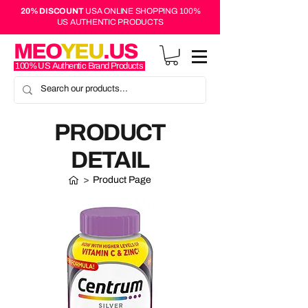
20% DISCOUNT
USA ONLINE SHOPPING 100%
US AUTHENTIC PRODUCTS
MEO
YEU
.US
100% US Authentic Brand Products
PRODUCT
DETAIL
>
Product Page