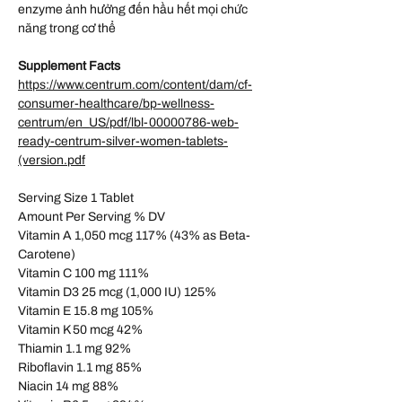
enzyme ảnh hưởng đến hầu hết mọi chức
năng trong cơ thể
Supplement Facts
https://www.centrum.com/content/dam/cf-
consumer-healthcare/bp-wellness-
centrum/en_US/pdf/lbl-00000786-web-
ready-centrum-silver-women-tablets-
(version.pdf
Serving Size 1 Tablet
Amount Per Serving % DV
Vitamin A 1,050 mcg 117% (43% as Beta-
Carotene)
Vitamin C 100 mg 111%
Vitamin D3 25 mcg (1,000 IU) 125%
Vitamin E 15.8 mg 105%
Vitamin K 50 mcg 42%
Thiamin 1.1 mg 92%
Riboflavin 1.1 mg 85%
Niacin 14 mg 88%