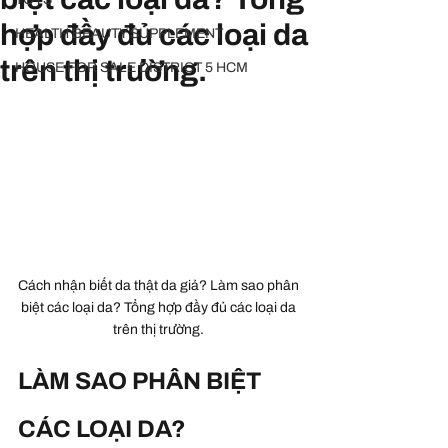
hợp đầy đủ các loại da
HEALTH BEAUTY SUPPLEMENT
trên thị trường.
HOUSE FOR SALE DISTRICT 5 HCM
Cách nhận biết da thật da giả? Làm sao phân 
biệt các loại da? Tổng hợp đầy đủ các loại da 
trên thị trường. 
LÀM SAO PHÂN BIỆT 
CÁC LOẠI DA?