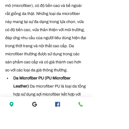
mô (microfiber), có độ bền cao và bề ngoài 
rất giống da thật. Những loại da microfiber 
này mang lại sự đa dạng trong lựa chọn, vừa 
có độ bền cao, vừa thân thiện với môi trường, 
đáp ứng nhu cầu của người tiêu dùng hiện đại 
trong thời trang và nội thất cao cấp. Da 
microfiber thường được sử dụng trong các 
sản phẩm cao cấp và có giá thành cao hơn 
so với các loại da giả thông thường. 
Da Microfiber PU (PU Microfiber 
Leather) 
Da microfiber PU là loại da tổng 
hợp sử dụng sợi microfiber kết hợp với 
lớp phủ polyurethane. Loại da này mềm 
mại, bền bỉ và có khả năng chống nước, 
chống mài mòn cao, phù hợp cho giày 
dép, túi xách và ghế nội thất cao cấp.