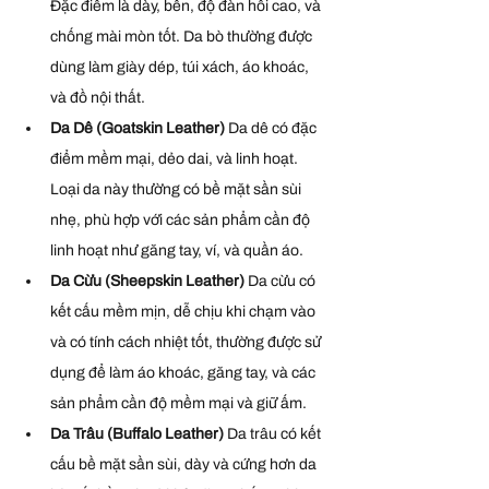
Đặc điểm là dày, bền, độ đàn hồi cao, và 
chống mài mòn tốt. Da bò thường được 
dùng làm giày dép, túi xách, áo khoác, 
và đồ nội thất.
Da Dê (Goatskin Leather) 
Da dê có đặc 
điểm mềm mại, dẻo dai, và linh hoạt. 
Loại da này thường có bề mặt sần sùi 
nhẹ, phù hợp với các sản phẩm cần độ 
linh hoạt như găng tay, ví, và quần áo.
Da Cừu (Sheepskin Leather) 
Da cừu có 
kết cấu mềm mịn, dễ chịu khi chạm vào 
và có tính cách nhiệt tốt, thường được sử 
dụng để làm áo khoác, găng tay, và các 
sản phẩm cần độ mềm mại và giữ ấm.
Da Trâu (Buffalo Leather) 
Da trâu có kết 
cấu bề mặt sần sùi, dày và cứng hơn da 