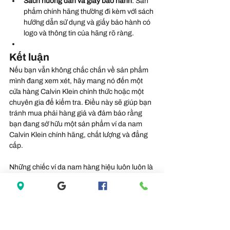
Sách hướng dẫn và giấy bảo hành
: Sản 
phẩm chính hãng thường đi kèm với sách 
hướng dẫn sử dụng và giấy bảo hành có 
logo và thông tin của hãng rõ ràng.
Kết luận
Nếu bạn vẫn không chắc chắn về sản phẩm 
mình đang xem xét, hãy mang nó đến một 
cửa hàng Calvin Klein chính thức hoặc một 
chuyên gia để kiểm tra. Điều này sẽ giúp bạn 
tránh mua phải hàng giả và đảm bảo rằng 
bạn đang sở hữu một sản phẩm ví da nam 
Calvin Klein chính hãng, chất lượng và đẳng 
cấp.
Những chiếc ví da nam hàng hiệu luôn luôn là 
một trong những điều mơ ước của nam nhân 
trên toàn thế giới. Ngoài những thương hiệu ví 
đắt đỏ có giá cắt cổ thì cũng có những thương 
hiệu có giá bình dân hơn để phù hợp với 
nhiều đối tượng khách hàng hơn, trong đó nổi 