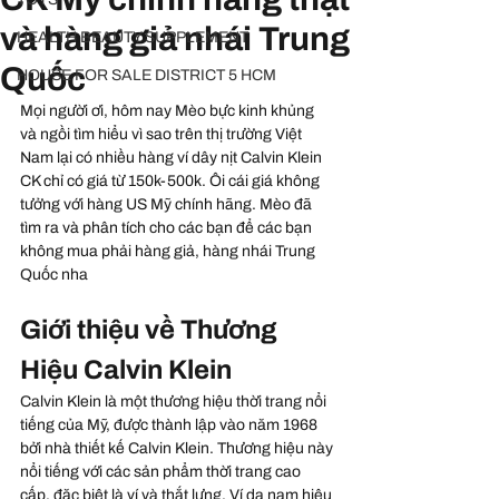
và hàng giả nhái Trung
HEALTH BEAUTY SUPPLEMENT
Quốc
HOUSE FOR SALE DISTRICT 5 HCM
Mọi người ơi, hôm nay Mèo bực kinh khủng 
và ngồi tìm hiểu vì sao trên thị trường Việt 
Nam lại có nhiều hàng ví dây nịt Calvin Klein 
CK chỉ có giá từ 150k-500k. Ôi cái giá không 
tưởng với hàng US Mỹ chính hãng. Mèo đã 
tìm ra và phân tích cho các bạn để các bạn 
không mua phải hàng giả, hàng nhái Trung 
Quốc nha 
Giới thiệu về Thương 
Hiệu Calvin Klein
Calvin Klein là một thương hiệu thời trang nổi 
tiếng của Mỹ, được thành lập vào năm 1968 
bởi nhà thiết kế Calvin Klein. Thương hiệu này 
nổi tiếng với các sản phẩm thời trang cao 
cấp, đặc biệt là ví và thắt lưng. Ví da nam hiệu 