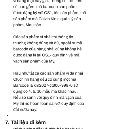
ví hàng thật hay giả. Thông tin trên tem 
sẽ bao gồm: mã barcode sản phẩm 
được đặng ký với GS1, tên sản phẩm, mã 
sản phẩm mà Calvin Klein quản lý sản 
phẩm, Màu sắc...
Các sản phẩm ví nhái thì thông tin 
thường không đúng và đủ, ngoài ra mã 
barcode của hàng nhái cũng không hề 
được đăng kí tại GS1- quy định về mã 
vạch sản phẩm của Mỹ.
Hầu như tất cả các sản phẩm ví da nhái 
CK chính hãng đều có cùng một mã 
Barcode là km2027-ct600-999-0 sử 
dụng có 4, 5, 10 mẫu mã khác nhau.  
Nếu so sánh với quy định mã vạch của 
Mỹ thì nó hoàn toàn sai với quy định của 
đất nước này.
7. Tài liệu đi kèm