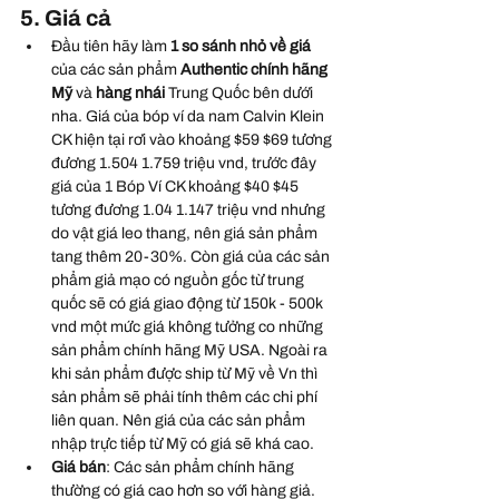
5. Giá cả
Đầu tiên hãy làm 
1 so sánh nhỏ về giá
của các sản phẩm 
Authentic chính hãng 
Mỹ
 và 
hàng nhái
 Trung Quốc bên dưới 
nha. Giá của bóp ví da nam Calvin Klein 
CK hiện tại rơi vào khoảng $59 $69 tương 
đương 1.504 1.759 triệu vnd, trước đây 
giá của 1 Bóp Ví CK khoảng $40 $45 
tương đương 1.04 1.147 triệu vnd nhưng 
do vật giá leo thang, nên giá sản phẩm 
tang thêm 20-30%. Còn giá của các sản 
phẩm giả mạo có nguồn gốc từ trung 
quốc sẽ có giá giao động từ 150k - 500k 
vnd một mức giá không tưởng co những 
sản phẩm chính hãng Mỹ USA. Ngoài ra 
khi sản phẩm được ship từ Mỹ về Vn thì 
sản phẩm sẽ phải tính thêm các chi phí 
liên quan. Nên giá của các sản phẩm 
nhập trực tiếp từ Mỹ có giá sẽ khá cao.
Giá bán
: Các sản phẩm chính hãng 
thường có giá cao hơn so với hàng giả. 