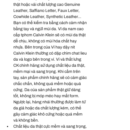
thật hoặc vải chất lượng cao Genuine 
Leather, Saffiano Letter, Faux Letter, 
Cowhide Leather, Synthetic Leather... 
Bạn có thể kiểm tra bằng cách cảm nhận 
bằng tay và ngửi mùi da. Ví da nam cao 
cấp tphcm Calvin Klein sẽ có mùi da thật 
dễ chịu, không có mùi hóa chất hay 
nhựa. Bên trong của Ví hay dậy nit 
Calvin Klein thường có dập chìm chat lieu 
da và logo bên trong ví. Ví và thắt lưng 
CK chính hãng sử dụng chất liệu da thật, 
mềm mại và sang trọng. Khi cầm trên 
tay, sản phẩm chính hãng sẽ có cảm giác 
chắc chắn, không quá mềm hoặc quá 
cứng. Da của sản phẩm thật giữ dáng 
tốt, không bị móp méo hay mất form. 
Ngược lại, hàng nhái thường được làm từ 
da giả hoặc da chất lượng kém, có thể 
gây cảm giác khô cứng hoặc quá mềm 
và không bền.
Chất liệu da thật cực mềm và sang trọng, 