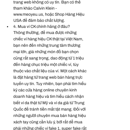
trang web không có uy tín. Bạn có thể 
tham khảo Calvin Klein - 
www.meoyeu.us
, hoặc Shop Hàng Hiệu 
USA để đảm bảo chất lượng.
4. Mua ví CK chính hãng ở đâu?
Thông thường, để mua được những 
chiếc ví hàng hiệu CK thật tại Việt Nam, 
bạn nên đến những trung tâm thương 
mại lớn, giá những món đồ bạn chọn 
cũng rất sang trọng, dao động từ 1 triệu 
đến hàng chục triệu một chiếc ví, tùy 
thuộc vào chất liệu của ví. Một cách khác 
là đặt hàng từ trang web bán hàng trực 
tuyến uy tín. Tuy nhiên, bạn phải tìm hiểu 
kỹ các cửa hàng online chuyên kinh 
doanh hàng hiệu và tìm hiểu cách nhận 
biết ví da thật từ Mỹ và ví da giả từ Trung 
Quốc để tránh tiền mất tật mang. Đối với 
những người chuyên mua bán hàng hiệu 
xách tay cũng cần lưu ý, bởi rất dễ mua 
phải những chiếc ví fake 1, super fake rất 