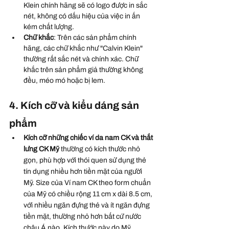
Klein chính hãng sẽ có logo được in sắc 
nét, không có dấu hiệu của việc in ấn 
kém chất lượng.
Chữ khắc
: Trên các sản phẩm chính 
hãng, các chữ khắc như "Calvin Klein" 
thường rất sắc nét và chính xác. Chữ 
khắc trên sản phẩm giả thường không 
đều, méo mó hoặc bị lem.
4. Kích cỡ và kiểu dáng sản 
phẩm
Kích cỡ những chiếc ví da nam CK và thắt 
lưng CK Mỹ
 thường có kích thước nhỏ 
gọn, phù hợp với thói quen sử dụng thẻ 
tín dụng nhiều hơn tiền mặt của người 
Mỹ. Size của Ví nam CK theo form chuẩn 
của Mỹ có chiều rộng 11 cm x dài 8.5 cm, 
với nhiều ngăn đựng thẻ và ít ngăn đựng 
tiền mặt, thường nhỏ hơn bất cứ nước 
châu Á nào. Kích thước này do Mỹ 