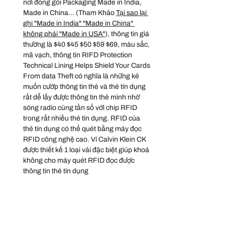
nơi đóng gói Packaging Made in India, 
Made in China... (Tham Khảo 
Tại sao lại 
ghi "Made in India" "Made in China" 
không phải "Made in USA"
), thông tin giá 
thường là $40 $45 $50 $59 $69, màu sắc, 
mã vạch, thông tin RIFD Protection 
Technical Lining Helps Shield Your Cards 
From data Theft có nghĩa là những kẻ 
muốn cướp thông tin thẻ và thẻ tín dụng 
rất dễ lấy được thông tin thẻ mình nhờ 
sóng radio cùng tần số với chip RFID 
trong rất nhiều thẻ tín dụng. RFID của 
thẻ tín dụng có thể quét bằng máy đọc 
RFID công nghệ cao. Ví Calvin Klein CK 
được thiết kế 1 loại vải đặc biệt giúp khoá 
không cho máy quét RFID đọc được 
thông tin thẻ tín dụng