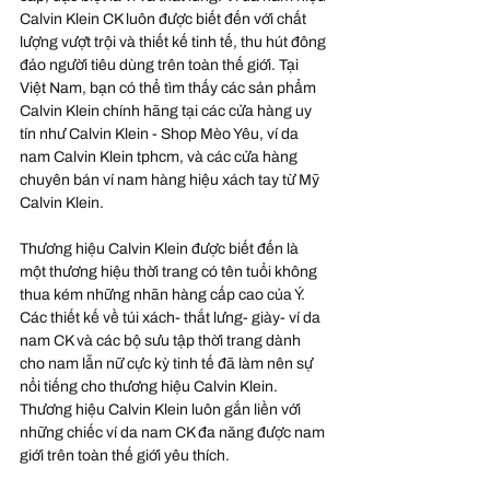
Calvin Klein CK luôn được biết đến với chất 
lượng vượt trội và thiết kế tinh tế, thu hút đông 
đảo người tiêu dùng trên toàn thế giới. Tại 
Việt Nam, bạn có thể tìm thấy các sản phẩm 
Calvin Klein chính hãng tại các cửa hàng uy 
tín như Calvin Klein - Shop Mèo Yêu, ví da 
nam Calvin Klein tphcm, và các cửa hàng 
chuyên bán ví nam hàng hiệu xách tay từ Mỹ 
Calvin Klein. 
Thương hiệu Calvin Klein được biết đến là 
một thương hiệu thời trang có tên tuổi không 
thua kém những nhãn hàng cấp cao của Ý. 
Các thiết kế về túi xách- thắt lưng- giày- ví da 
nam CK và các bộ sưu tập thời trang dành 
cho nam lẫn nữ cực kỳ tinh tế đã làm nên sự 
nổi tiếng cho thương hiệu Calvin Klein. 
Thương hiệu Calvin Klein luôn gắn liền với 
những chiếc ví da nam CK đa năng được nam 
giới trên toàn thế giới yêu thích.